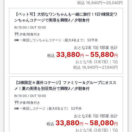
税込
16,940円〜29,040円
【ペット可】大切なワンちゃんも一緒に旅行！1日1棟限定ワ
ンちゃんコテージで美瑛を満喫♪／夕朝食付
IN
チェックイン
15:00
/ OUT
チェックアウト
10:00
夕食/朝食付き
一棟貸しワンちゃんコテージ（最大4名まで）
52平米
おとな
2
名
1
泊
1
部屋 合計
33,880
55,880
税込
円
〜
円
おとな1名 (
2
名1室)｜
1
泊
税込
16,940円〜27,940円
【2棟限定☆屋外コテージ】ファミリー＆グループにオスス
メ！夏の美瑛を別荘気分で満喫♪／夕朝食付
IN
チェックイン
15:00
/ OUT
チェックアウト
10:00
夕食/朝食付き
一棟貸しコテージ（最大6名まで）
52平米
おとな
2
名
1
泊
1
部屋 合計
33,880
58,080
税込
円
〜
円
おとな1名 (
2
名1室)｜
1
泊