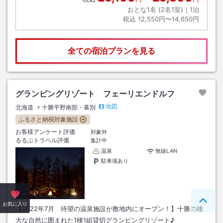
おとな1名 (
2
名1室)｜
1
泊
税込
12,550円〜14,650円
全ての宿泊プランを見る
グランピングリゾート フェーリエンドルフ
地図
北海道
十勝平野南部・幕別
ふるさと納税対象施設
お客様アンケート評価
対象外
るるぶトラベル評価
集計中
温泉
無線LAN
駐車場あり
ペー
お気に入り
【2022年7月 待望の温泉施設が敷地内にオープン！】十勝の雄
大な自然に囲まれた1棟1組貸切グランピングリゾート♪