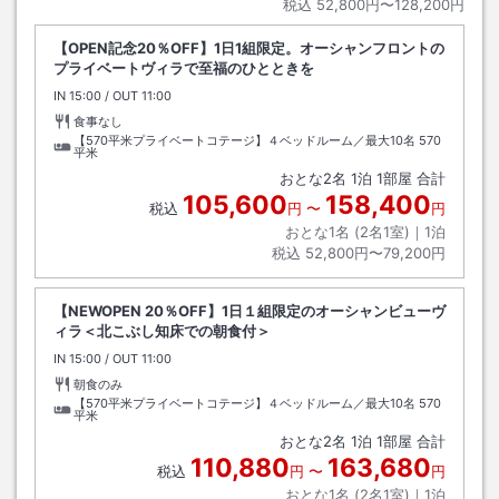
税込
52,800円〜128,200円
【OPEN記念20％OFF】1日1組限定。オーシャンフロントの
プライベートヴィラで至福のひとときを
IN
チェックイン
15:00
/ OUT
チェックアウト
11:00
食事なし
【570平米プライベートコテージ】４ベッドルーム／最大10名
570
平米
おとな
2
名
1
泊
1
部屋 合計
105,600
158,400
税込
円
〜
円
おとな1名 (
2
名1室)｜
1
泊
税込
52,800円〜79,200円
【NEWOPEN 20％OFF】1日１組限定のオーシャンビューヴ
ィラ＜北こぶし知床での朝食付＞
IN
チェックイン
15:00
/ OUT
チェックアウト
11:00
朝食のみ
【570平米プライベートコテージ】４ベッドルーム／最大10名
570
平米
おとな
2
名
1
泊
1
部屋 合計
110,880
163,680
税込
円
〜
円
おとな1名 (
2
名1室)｜
1
泊