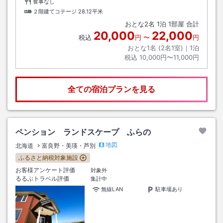
食事なし
２階建てコテージ
28.12平米
おとな
2
名
1
泊
1
部屋 合計
20,000
22,000
税込
円
〜
円
おとな1名 (
2
名1室)｜
1
泊
税込
10,000円〜11,000円
全ての宿泊プランを見る
ペンション ランドスケープ ふらの
地図
北海道
富良野・美瑛・芦別
ふるさと納税対象施設
お客様アンケート評価
対象外
るるぶトラベル評価
集計中
無線LAN
駐車場あり