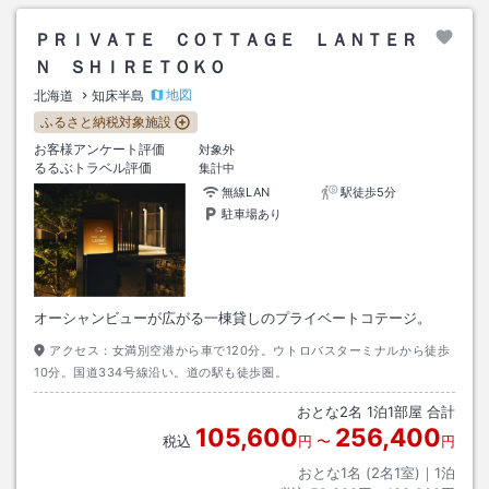
ＰＲＩＶＡＴＥ ＣＯＴＴＡＧＥ ＬＡＮＴＥＲ
Ｎ ＳＨＩＲＥＴＯＫＯ
地図
北海道
知床半島
ふるさと納税対象施設
お客様アンケート評価
対象外
るるぶトラベル評価
集計中
無線LAN
駅徒歩5分
駐車場あり
オーシャンビューが広がる一棟貸しのプライベートコテージ。
アクセス：
女満別空港から車で120分。ウトロバスターミナルから徒歩
10分。国道334号線沿い。道の駅も徒歩圏。
おとな
2
名
1
泊
1
部屋 合計
105,600
256,400
税込
円
〜
円
おとな1名 (
2
名1室)｜
1
泊