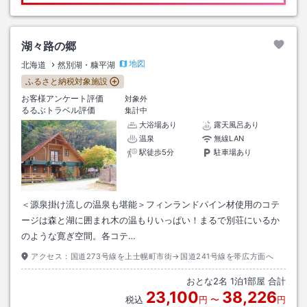
湖々路の郷
地図
北海道
然別湖・糠平湖
ふるさと納税対象施設
お客様アンケート評価
対象外
るるぶトラベル評価
集計中
大浴場あり
露天風呂あり
温泉
無線LAN
駅徒歩5分
駐車場あり
＜源泉掛け流しの温泉も堪能＞フィンランドパイン材使用のコテ
ージは森と湖に囲まれ木の温もりいっぱい！まるで別荘にいるか
のような寛ぎ空間。各コテ…
アクセス：
国道273号線を上士幌町市街→国道241号線を帯広方面へ
おとな
2
名
1
泊
1
部屋 合計
23,100
38,226
税込
円
〜
円