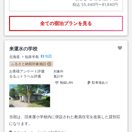
税込
55,440円〜81,840円
全ての宿泊プランを見る
来運水の学校
地図
北海道
知床半島
ふるさと納税対象施設
お客様アンケート評価
対象外
るるぶトラベル評価
集計中
無線LAN
駐車場あり
当宿は、旧来運小学校内に併設された教員住宅を改装した貸別荘
になります。