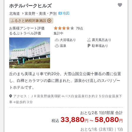
ホテルパークヒルズ
地図
北海道
富良野・美瑛・芦別
ふるさと納税対象施設
お客様アンケート評価
79点
るるぶトラベル評価
集計中
大浴場あり
露天風呂あり
温泉
駐車場あり
丘のまち美瑛より車で約20分。大雪山国立公園十勝岳の麓に位置
し、白樺とカラマツの森に囲まれた、源泉かけ流しのスパリゾー
トホテルです。
アクセス：
ＪＲ富良野線美瑛駅→バス白金温泉行き約２５分白金温泉下
車→徒歩約３分
おとな
2
名
1
泊
1
部屋 合計
33,880
58,080
税込
円
〜
円
おとな1名 (
2
名1室)｜
1
泊