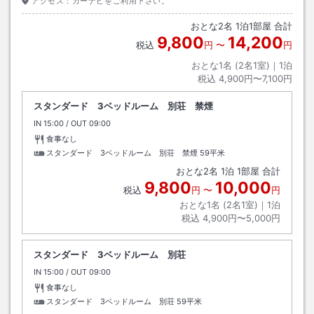
アクセス：
カーナビをご利用下さい。
おとな
2
名
1
泊
1
部屋 合計
9,800
14,200
税込
円
〜
円
おとな1名 (
2
名1室)｜
1
泊
税込
4,900円〜7,100円
スタンダード 3ベッドルーム 別荘 禁煙
IN
チェックイン
15:00
/ OUT
チェックアウト
09:00
食事なし
スタンダード 3ベッドルーム 別荘 禁煙
59平米
おとな
2
名
1
泊
1
部屋 合計
9,800
10,000
税込
円
〜
円
おとな1名 (
2
名1室)｜
1
泊
税込
4,900円〜5,000円
スタンダード 3ベッドルーム 別荘
IN
チェックイン
15:00
/ OUT
チェックアウト
09:00
食事なし
スタンダード 3ベッドルーム 別荘
59平米