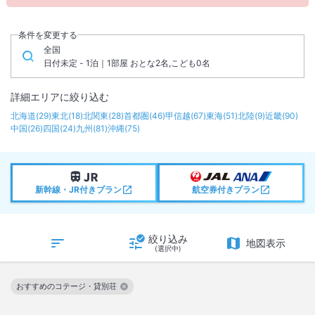
条件を変更する
全国
日付未定 - 1泊｜1部屋 おとな2名,こども0名
詳細エリアに絞り込む
北海道
(
29
)
東北
(
18
)
北関東
(
28
)
首都圏
(
46
)
甲信越
(
67
)
東海
(
51
)
北陸
(
9
)
近畿
(
90
)
中国
(
26
)
四国
(
24
)
九州
(
81
)
沖縄
(
75
)
新幹線・JR付きプラン
航空券付きプラン
絞り込み
地図表示
(選択中)
おすすめのコテージ・貸別荘
この絞り込み条件を解除