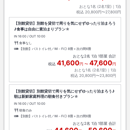
おとな1名 (
2
名1室)｜
1
泊
税込
20,800円〜27,800円
【別館貸切】別館を貸切で周りを気にせずゆったり泊まろう
♪食事は自由に素泊まりプラン☆
IN
チェックイン
16:00
/ OUT
チェックアウト
10:00
食事なし
【別館】バストイレ付／Wi－Fi◎
8畳＋次の間6畳
おとな
2
名
1
泊
1
部屋 合計
41,600
47,600
税込
円
〜
円
おとな1名 (
2
名1室)｜
1
泊
税込
20,800円〜23,800円
【別館貸切】別館貸切で周りを気にせずゆったり泊まろう♪
朝は新鮮家庭料理の朝食付きプラン☆
IN
チェックイン
16:00
/ OUT
チェックアウト
10:00
朝食のみ
【別館】バストイレ付／Wi－Fi◎
8畳＋次の間6畳
おとな
2
名
1
泊
1
部屋 合計