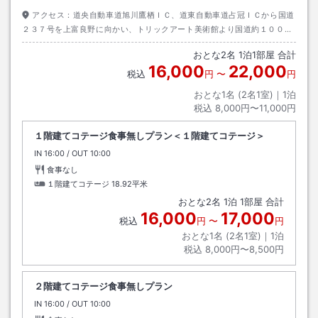
アクセス：
道央自動車道旭川鷹栖ＩＣ、道東自動車道占冠ＩＣから国道
２３７号を上富良野に向かい、トリックアート美術館より国道約１００ｍ
旭川より、深山峠ラベンダー園より南側隣接。ＪＲ富良野線美馬牛駅から
おとな
2
名
1
泊
1
部屋 合計
徒歩約３０分。
16,000
22,000
税込
円
〜
円
おとな1名 (
2
名1室)｜
1
泊
税込
8,000円〜11,000円
１階建てコテージ食事無しプラン＜１階建てコテージ＞
IN
チェックイン
16:00
/ OUT
チェックアウト
10:00
食事なし
１階建てコテージ
18.92平米
おとな
2
名
1
泊
1
部屋 合計
16,000
17,000
税込
円
〜
円
おとな1名 (
2
名1室)｜
1
泊
税込
8,000円〜8,500円
２階建てコテージ食事無しプラン
IN
チェックイン
16:00
/ OUT
チェックアウト
10:00