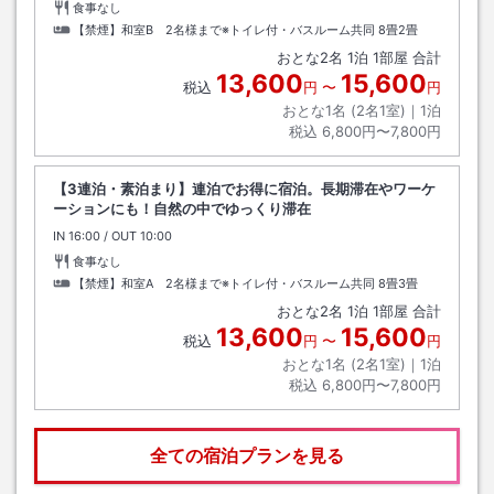
食事なし
【禁煙】和室B 2名様まで※トイレ付・バスルーム共同
8畳2畳
おとな
2
名
1
泊
1
部屋 合計
13,600
15,600
税込
円
〜
円
おとな1名 (
2
名1室)｜
1
泊
税込
6,800円〜7,800円
【3連泊・素泊まり】連泊でお得に宿泊。長期滞在やワーケ
ーションにも！自然の中でゆっくり滞在
IN
チェックイン
16:00
/ OUT
チェックアウト
10:00
食事なし
【禁煙】和室A 2名様まで※トイレ付・バスルーム共同
8畳3畳
おとな
2
名
1
泊
1
部屋 合計
13,600
15,600
税込
円
〜
円
おとな1名 (
2
名1室)｜
1
泊
税込
6,800円〜7,800円
全ての宿泊プランを見る