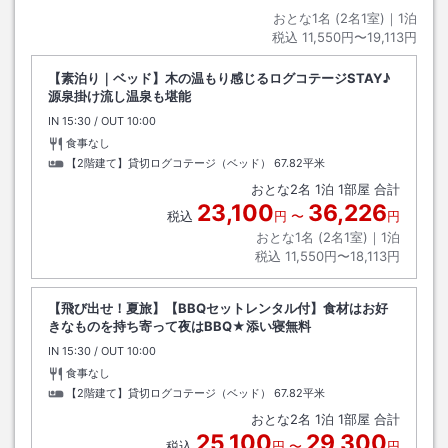
おとな1名 (
2
名1室)｜
1
泊
税込
11,550円〜19,113円
【素泊り｜ベッド】木の温もり感じるログコテージSTAY♪
源泉掛け流し温泉も堪能
IN
チェックイン
15:30
/ OUT
チェックアウト
10:00
食事なし
【2階建て】貸切ログコテージ（ベッド）
67.82平米
おとな
2
名
1
泊
1
部屋 合計
23,100
36,226
税込
円
〜
円
おとな1名 (
2
名1室)｜
1
泊
税込
11,550円〜18,113円
【飛び出せ！夏旅】【BBQセットレンタル付】食材はお好
きなものを持ち寄って夜はBBQ★添い寝無料
IN
チェックイン
15:30
/ OUT
チェックアウト
10:00
食事なし
【2階建て】貸切ログコテージ（ベッド）
67.82平米
おとな
2
名
1
泊
1
部屋 合計
25,100
29,300
税込
円
〜
円