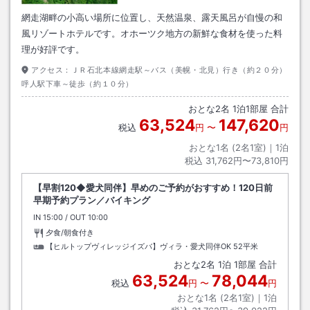
網走湖畔の小高い場所に位置し、天然温泉、露天風呂が自慢の和
風リゾートホテルです。オホーツク地方の新鮮な食材を使った料
理が好評です。
アクセス：
ＪＲ石北本線網走駅～バス（美幌・北見）行き（約２０分）
呼人駅下車～徒歩（約１０分）
おとな
2
名
1
泊
1
部屋 合計
63,524
147,620
税込
円
〜
円
おとな1名 (
2
名1室)｜
1
泊
税込
31,762円〜73,810円
【早割120◆愛犬同伴】早めのご予約がおすすめ！120日前
早期予約プラン／バイキング
IN
チェックイン
15:00
/ OUT
チェックアウト
10:00
夕食/朝食付き
【ヒルトップヴィレッジイズバ】ヴィラ・愛犬同伴OK
52平米
おとな
2
名
1
泊
1
部屋 合計
63,524
78,044
税込
円
〜
円
おとな1名 (
2
名1室)｜
1
泊