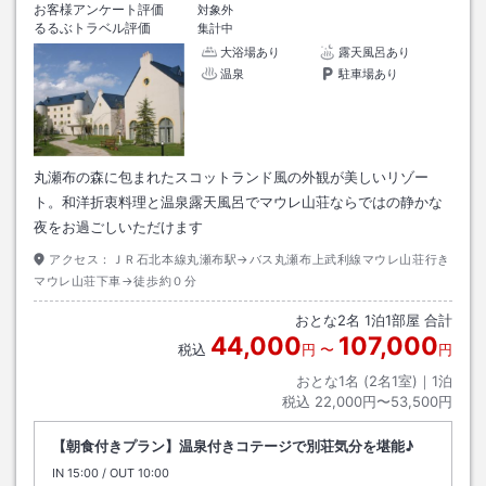
お客様アンケート評価
対象外
るるぶトラベル評価
集計中
大浴場あり
露天風呂あり
温泉
駐車場あり
丸瀬布の森に包まれたスコットランド風の外観が美しいリゾー
ト。和洋折衷料理と温泉露天風呂でマウレ山荘ならではの静かな
夜をお過ごしいただけます
アクセス：
ＪＲ石北本線丸瀬布駅→バス丸瀬布上武利線マウレ山荘行き
マウレ山荘下車→徒歩約０分
おとな
2
名
1
泊
1
部屋 合計
44,000
107,000
税込
円
〜
円
おとな1名 (
2
名1室)｜
1
泊
税込
22,000円〜53,500円
【朝食付きプラン】温泉付きコテージで別荘気分を堪能♪
IN
チェックイン
15:00
/ OUT
チェックアウト
10:00