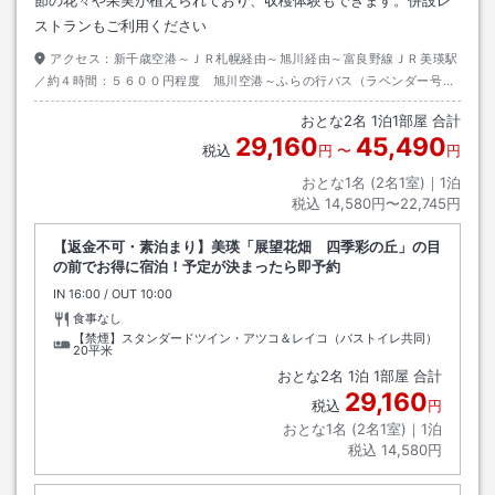
ストランもご利用ください
アクセス：
新千歳空港～ＪＲ札幌経由～旭川経由～富良野線ＪＲ美瑛駅
／約４時間：５６００円程度 旭川空港～ふらの行バス（ラベンダー号）
／約１５分：３７０円程度 道央自動車道～占冠ＩＣ～国道２３７号線北
おとな
2
名
1
泊
1
部屋 合計
上／約３時間
29,160
45,490
税込
円
〜
円
おとな1名 (
2
名1室)｜
1
泊
税込
14,580円〜22,745円
【返金不可・素泊まり】美瑛「展望花畑 四季彩の丘」の目
の前でお得に宿泊！予定が決まったら即予約
IN
チェックイン
16:00
/ OUT
チェックアウト
10:00
食事なし
【禁煙】スタンダードツイン・アツコ＆レイコ（バストイレ共同）
20平米
おとな
2
名
1
泊
1
部屋 合計
29,160
税込
円
おとな1名 (
2
名1室)｜
1
泊
税込
14,580円