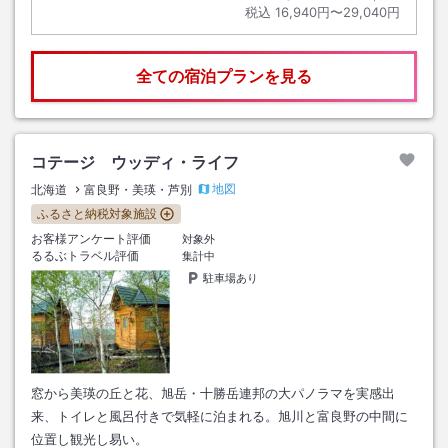
税込
16,940円〜29,040円
全ての宿泊プランを見る
コテージ ウッディ・ライフ
地図
北海道
富良野・美瑛・芦別
ふるさと納税対象施設
お客様アンケート評価
対象外
るるぶトラベル評価
集計中
駐車場あり
窓から美瑛の丘と花、旭岳・十勝岳連邦の大パノラマを実感出
来、トイレと風呂付きで気軽に泊まれる。旭川と富良野の中間に
位置し観光し易い。