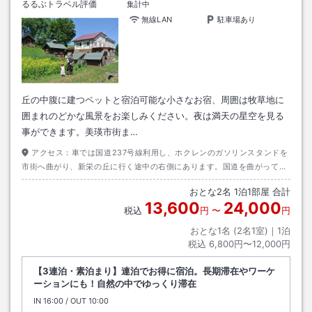
るるぶトラベル評価
集計中
無線LAN
駐車場あり
丘の中腹に建つペットと宿泊可能な小さなお宿、周囲は牧草地に
囲まれのどかな風景をお楽しみください。夜は満天の星空を見る
事ができます。美瑛市街ま…
アクセス：
車では国道237号線利用し、ホクレンのガソリンスタンドを
市街へ曲がり、新栄の丘に行く途中の右側にあります。国道を曲がって5
分程です。Map code:349-850-213℡0166-92-0305
おとな
2
名
1
泊
1
部屋 合計
13,600
24,000
税込
円
〜
円
おとな1名 (
2
名1室)｜
1
泊
税込
6,800円〜12,000円
【3連泊・素泊まり】連泊でお得に宿泊。長期滞在やワーケ
ーションにも！自然の中でゆっくり滞在
IN
チェックイン
16:00
/ OUT
チェックアウト
10:00