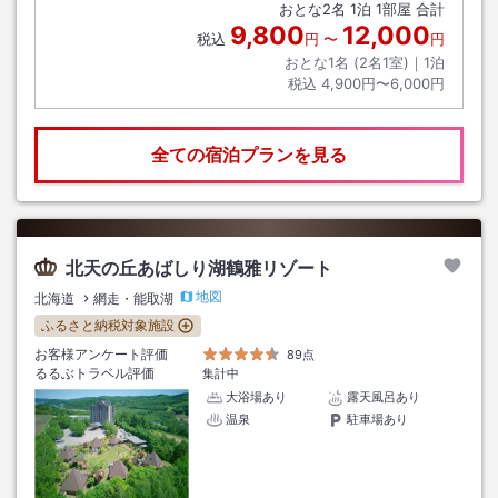
おとな
2
名
1
泊
1
部屋 合計
9,800
12,000
税込
円
〜
円
おとな1名 (
2
名1室)｜
1
泊
税込
4,900円〜6,000円
全ての宿泊プランを見る
北天の丘あばしり湖鶴雅リゾート
地図
北海道
網走・能取湖
ふるさと納税対象施設
お客様アンケート評価
89点
るるぶトラベル評価
集計中
大浴場あり
露天風呂あり
温泉
駐車場あり