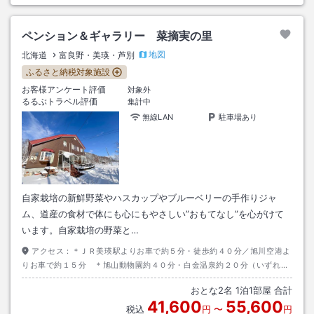
ペンション＆ギャラリー 菜摘実の里
地図
北海道
富良野・美瑛・芦別
ふるさと納税対象施設
お客様アンケート評価
対象外
るるぶトラベル評価
集計中
無線LAN
駐車場あり
自家栽培の新鮮野菜やハスカップやブルーベリーの手作りジャ
ム、道産の食材で体にも心にもやさしい”おもてなし”を心がけて
います。自家栽培の野菜と…
アクセス：
＊ＪＲ美瑛駅よりお車で約５分・徒歩約４０分／旭川空港よ
りお車で約１５分 ＊旭山動物園約４０分・白金温泉約２０分（いずれも
お車にて）
おとな
2
名
1
泊
1
部屋 合計
41,600
55,600
税込
円
〜
円