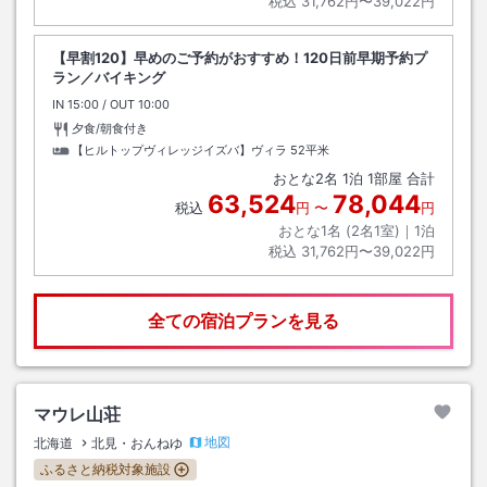
税込
31,762円〜39,022円
【早割120】早めのご予約がおすすめ！120日前早期予約プ
ラン／バイキング
IN
チェックイン
15:00
/ OUT
チェックアウト
10:00
夕食/朝食付き
【ヒルトップヴィレッジイズバ】ヴィラ
52平米
おとな
2
名
1
泊
1
部屋 合計
63,524
78,044
税込
円
〜
円
おとな1名 (
2
名1室)｜
1
泊
税込
31,762円〜39,022円
全ての宿泊プランを見る
マウレ山荘
地図
北海道
北見・おんねゆ
ふるさと納税対象施設