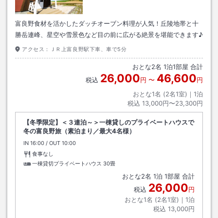
富良野食材を活かしたダッチオーブン料理が人気！丘陵地帯と十
勝岳連峰、星空や雪景色など目の前に広がる絶景を堪能できます♪
アクセス：
ＪＲ上富良野駅下車、車で5分
おとな
2
名
1
泊
1
部屋 合計
26,000
46,600
税込
円
〜
円
おとな1名 (
2
名1室)｜
1
泊
税込
13,000円〜23,300円
【冬季限定】＜３連泊～＞一棟貸しのプライベートハウスで
冬の富良野旅（素泊まり／最大4名様）
IN
チェックイン
16:00
/ OUT
チェックアウト
10:00
食事なし
一棟貸切プライベートハウス
30畳
おとな
2
名
1
泊
1
部屋 合計
26,000
税込
円
おとな1名 (
2
名1室)｜
1
泊
税込
13,000円