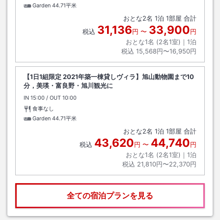
Garden
44.71平米
おとな
2
名
1
泊
1
部屋 合計
31,136
33,900
税込
円
〜
円
おとな1名 (
2
名1室)｜
1
泊
税込
15,568円〜16,950円
【1日1組限定 2021年築一棟貸しヴィラ】旭山動物園まで10
分，美瑛・富良野・旭川観光に
IN
チェックイン
15:00
/ OUT
チェックアウト
10:00
食事なし
Garden
44.71平米
おとな
2
名
1
泊
1
部屋 合計
43,620
44,740
税込
円
〜
円
おとな1名 (
2
名1室)｜
1
泊
税込
21,810円〜22,370円
全ての宿泊プランを見る