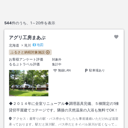
544
件のうち、
1～20
件を表示
アグリ工房まあぶ
地図
北海道
滝川
ふるさと納税対象施設
お客様アンケート評価
対象外
るるぶトラベル評価
集計中
無線LAN
駐車場あり
◆２０１４年に全室リニューアル◆調理器具完備、５棟限定の1棟
貸切平屋建てコテージです。隣接の天然温泉の入浴も無料でOK！
アクセス：
最寄りの駅・バス停からでしたら事前連絡いただければ送迎
承っております。駅だと深川駅、バス停だとネイパル深川が近くなってお