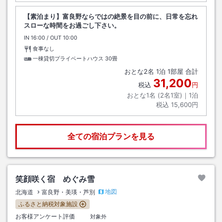
【素泊まり】富良野ならではの絶景を目の前に、日常を忘れ
スローな時間をお過ごし下さい。
IN
チェックイン
16:00
/ OUT
チェックアウト
10:00
食事なし
一棟貸切プライベートハウス
30畳
おとな
2
名
1
泊
1
部屋 合計
31,200
税込
円
おとな1名 (
2
名1室)｜
1
泊
税込
15,600円
全ての宿泊プランを見る
笑顔咲く宿 めぐみ雪
地図
北海道
富良野・美瑛・芦別
ふるさと納税対象施設
お客様アンケート評価
対象外