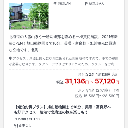
無線LAN
駐車場あり
北海道の大雪山系や十勝岳連邦を臨める一棟貸切施設。2021年新
築OPEN！旭山動物園まで10分、美瑛・富良野・旭川観光に最適
な立地です。北海…
アクセス：
周辺は田んぼや畑に囲まれた田園地帯ですので、車での移動
が必要となります。タクシーアプリはエリア外のため、タクシーをご利用
の方は事前にお電話にて予約することをおすすめします。
おとな
2
名
1
泊
1
部屋 合計
31,136
57,120
税込
円
〜
円
おとな1名 (
2
名1室)｜
1
泊
税込
15,568円〜28,560円
【連泊お得プラン】旭山動物園まで10分、美瑛・富良野へ
も好アクセス 連泊で北海道の旅を楽しもう
IN
チェックイン
15:00
/ OUT
チェックアウト
10:00
食事なし