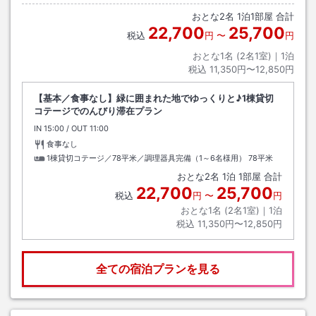
ります。※送迎用の車が空いてない場合もありますのでお早めにご連絡く
おとな
2
名
1
泊
1
部屋 合計
ださい。
22,700
25,700
税込
円
〜
円
おとな1名 (
2
名1室)｜
1
泊
税込
11,350円〜12,850円
【基本／食事なし】緑に囲まれた地でゆっくりと♪1棟貸切
コテージでのんびり滞在プラン
IN
チェックイン
15:00
/ OUT
チェックアウト
11:00
食事なし
1棟貸切コテージ／78平米／調理器具完備（1～6名様用）
78平米
おとな
2
名
1
泊
1
部屋 合計
22,700
25,700
税込
円
〜
円
おとな1名 (
2
名1室)｜
1
泊
税込
11,350円〜12,850円
全ての宿泊プランを見る