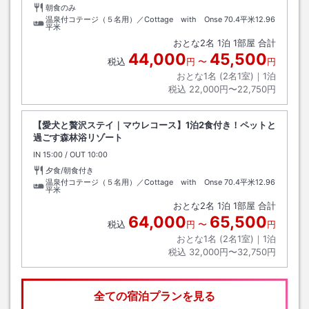
朝食のみ
温泉付コテージ（５名用）／Cottage with Onse
70.4平米12.96
平米
おとな
2
名
1
泊
1
部屋 合計
44,000
45,500
税込
円
〜
円
おとな1名 (
2
名1室)｜
1
泊
税込
22,000円〜22,750円
【愛犬と贅沢ステイ｜マウレコース】1泊2食付き！ペットと
過ごす森林浴リゾート
IN
チェックイン
15:00
/ OUT
チェックアウト
10:00
夕食/朝食付き
温泉付コテージ（５名用）／Cottage with Onse
70.4平米12.96
平米
おとな
2
名
1
泊
1
部屋 合計
64,000
65,500
税込
円
〜
円
おとな1名 (
2
名1室)｜
1
泊
税込
32,000円〜32,750円
全ての宿泊プランを見る