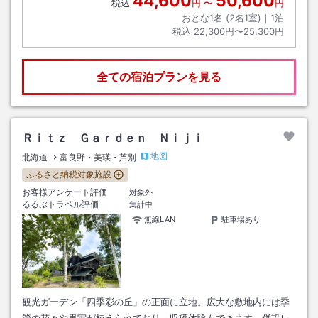
44,600
50,600
税込
円
〜
円
おとな1名 (
2
名1室)｜
1
泊
税込
22,300円〜25,300円
全ての宿泊プランを見る
Ｒｉｔｚ Ｇａｒｄｅｎ Ｎｉｊｉ
地図
北海道
富良野・美瑛・芦別
ふるさと納税対象施設
お客様アンケート評価
対象外
るるぶトラベル評価
集計中
無線LAN
駐車場あり
観光ガーデン「四季彩の丘」の正面に立地。広大な敷地内には季
節の花々や果実が植えられており、収穫体験もできます。併設レ