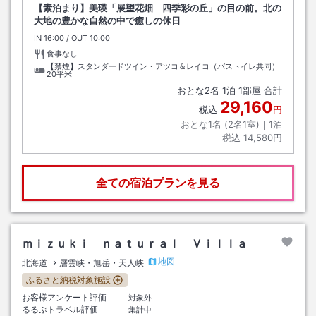
【素泊まり】美瑛「展望花畑 四季彩の丘」の目の前。北の
大地の豊かな自然の中で癒しの休日
IN
チェックイン
16:00
/ OUT
チェックアウト
10:00
食事なし
【禁煙】スタンダードツイン・アツコ＆レイコ（バストイレ共同）
20平米
おとな
2
名
1
泊
1
部屋 合計
29,160
税込
円
おとな1名 (
2
名1室)｜
1
泊
税込
14,580円
全ての宿泊プランを見る
ｍｉｚｕｋｉ ｎａｔｕｒａｌ Ｖｉｌｌａ
地図
北海道
層雲峡・旭岳・天人峡
ふるさと納税対象施設
お客様アンケート評価
対象外
るるぶトラベル評価
集計中