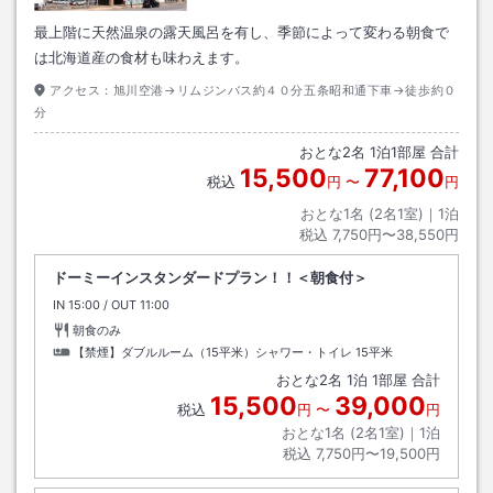
最上階に天然温泉の露天風呂を有し、季節によって変わる朝食で
は北海道産の食材も味わえます。
アクセス：
旭川空港→リムジンバス約４０分五条昭和通下車→徒歩約０
分
おとな
2
名
1
泊
1
部屋 合計
15,500
77,100
税込
円
〜
円
おとな1名 (
2
名1室)｜
1
泊
税込
7,750円〜38,550円
ドーミーインスタンダードプラン！！＜朝食付＞
IN
チェックイン
15:00
/ OUT
チェックアウト
11:00
朝食のみ
【禁煙】ダブルルーム（15平米）シャワー・トイレ
15平米
おとな
2
名
1
泊
1
部屋 合計
15,500
39,000
税込
円
〜
円
おとな1名 (
2
名1室)｜
1
泊
税込
7,750円〜19,500円