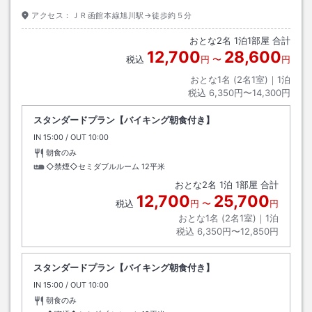
アクセス：
ＪＲ函館本線旭川駅→徒歩約５分
おとな
2
名
1
泊
1
部屋 合計
12,700
28,600
税込
円
〜
円
おとな1名 (
2
名1室)｜
1
泊
税込
6,350円〜14,300円
スタンダードプラン【バイキング朝食付き】
IN
チェックイン
15:00
/ OUT
チェックアウト
10:00
朝食のみ
◇禁煙◇セミダブルルーム
12平米
おとな
2
名
1
泊
1
部屋 合計
12,700
25,700
税込
円
〜
円
おとな1名 (
2
名1室)｜
1
泊
税込
6,350円〜12,850円
スタンダードプラン【バイキング朝食付き】
IN
チェックイン
15:00
/ OUT
チェックアウト
10:00
朝食のみ