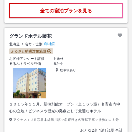
全ての宿泊プランを見る
グランドホテル藤花
地図
北海道
名寄・士別
ふるさと納税対象施設
お客様アンケート評価
対象外
るるぶトラベル評価
集計中
駐車場あり
２０１５年１１月、新棟別館オープン（全１６５室）名寄市内中
心の立地！ビジネスや観光の拠点として最適なホテル
アクセス：
ＪＲ宗谷本線旭川駅→名寄行き名寄駅下車→徒歩約１５分
おとな
2
名
1
泊
1
部屋 合計