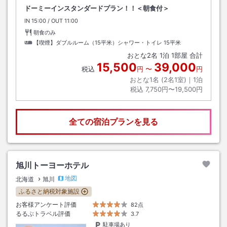
ドーミーインスタンダードプラン！！＜朝食付＞
IN
チェックイン
15:00
/ OUT
チェックアウト
11:00
朝食のみ
【喫煙】ダブルルーム（15平米）シャワー・トイレ
15平米
おとな
2
名
1
泊
1
部屋 合計
15,500
39,000
税込
円
〜
円
おとな1名 (
2
名1室)｜
1
泊
税込
7,750円〜19,500円
全ての宿泊プランを見る
旭川トーヨーホテル
地図
北海道
旭川
ふるさと納税対象施設
お客様アンケート評価
82点
るるぶトラベル評価
3.7
駐車場あり