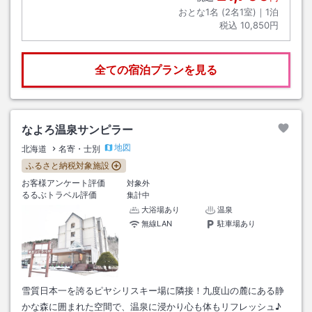
おとな1名 (
2
名1室)｜
1
泊
税込
10,850円
全ての宿泊プランを見る
なよろ温泉サンピラー
地図
北海道
名寄・士別
ふるさと納税対象施設
お客様アンケート評価
対象外
るるぶトラベル評価
集計中
大浴場あり
温泉
無線LAN
駐車場あり
雪質日本一を誇るピヤシリスキー場に隣接！九度山の麓にある静
かな森に囲まれた空間で、温泉に浸かり心も体もリフレッシュ♪