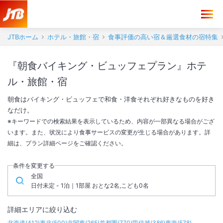
JTBホーム
ホテル・旅館・宿
食事評価の高い宿＆厳選食材の宿特集
『朝食バイキング・ビュッフェプラン』ホテ
ル・旅館・宿
朝食はバイキング・ビュッフェで和食・洋食それぞれ好きなものを好き
なだけ。
※キーワードでの検索結果を表示しているため、内容が一部異なる場合がござ
います。また、状況により食事サービスの変更が生じる場合があります。詳
細は、プラン詳細ページをご確認ください。
条件を変更する
全国
日付未定 - 1泊｜1部屋 おとな2名,こども0名
詳細エリアに絞り込む
北海道
(
412
)
東北
(
500
)
北関東
(
265
)
首都圏
(
770
)
甲信越
(
386
)
東海
(
578
)