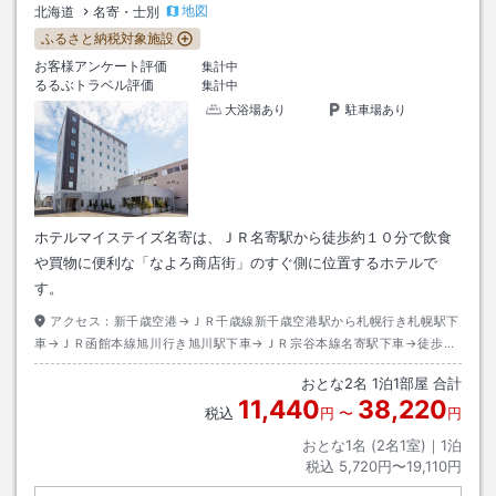
地図
北海道
名寄・士別
ふるさと納税対象施設
お客様アンケート評価
集計中
るるぶトラベル評価
集計中
大浴場あり
駐車場あり
ホテルマイステイズ名寄は、ＪＲ名寄駅から徒歩約１０分で飲食
や買物に便利な「なよろ商店街」のすぐ側に位置するホテルで
す。
アクセス：
新千歳空港→ＪＲ千歳線新千歳空港駅から札幌行き札幌駅下
車→ＪＲ函館本線旭川行き旭川駅下車→ＪＲ宗谷本線名寄駅下車→徒歩約
１０分
おとな
2
名
1
泊
1
部屋 合計
11,440
38,220
税込
円
〜
円
おとな1名 (
2
名1室)｜
1
泊
税込
5,720円〜19,110円