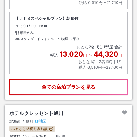
税込
6,510円〜21,210円
【ＪＴＢスペシャルプラン】朝食付
IN
チェックイン
15:00
/ OUT
チェックアウト
11:00
朝食のみ
スタンダードツインルーム 喫煙
19平米
おとな
2
名
1
泊
1
部屋 合計
13,020
44,320
税込
円
〜
円
おとな1名 (
2
名1室)｜
1
泊
税込
6,510円〜22,160円
全ての宿泊プランを見る
ホテルクレッセント旭川
地図
北海道
旭川
ふるさと納税対象施設
お客様アンケート評価
集計中