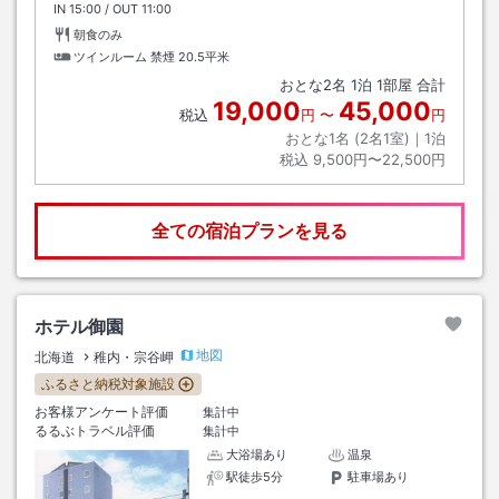
IN
チェックイン
15:00
/ OUT
チェックアウト
11:00
朝食のみ
ツインルーム 禁煙
20.5平米
おとな
2
名
1
泊
1
部屋 合計
19,000
45,000
税込
円
〜
円
おとな1名 (
2
名1室)｜
1
泊
税込
9,500円〜22,500円
全ての宿泊プランを見る
ホテル御園
地図
北海道
稚内・宗谷岬
ふるさと納税対象施設
お客様アンケート評価
集計中
るるぶトラベル評価
集計中
大浴場あり
温泉
駅徒歩5分
駐車場あり