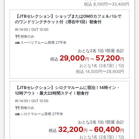
税込
8,100円〜33,400円
【JTBセレクション】ショップまたはOMOカフェ＆バルで
のワンドリンクチケット付（滞在中1回）朝食付
IN
チェックイン
14:00
/ OUT
チェックアウト
12:00
朝食のみ
スーペリアルーム禁煙
27平米
おとな
2
名
1
泊
1
部屋 合計
29,000
57,200
税込
円
〜
円
おとな1名 (
2
名1室)｜
1
泊
税込
14,500円〜28,600円
【JTBセレクション】シロクマルームに宿泊！14時イン・
12時アウト・最大22時間ステイ！朝食付
IN
チェックイン
14:00
/ OUT
チェックアウト
12:00
朝食のみ
シロクマルーム禁煙
27平米
おとな
2
名
1
泊
1
部屋 合計
32,200
60,400
税込
円
〜
円
おとな1名 (
2
名1室)｜
1
泊