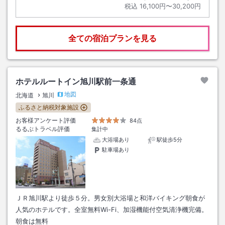
税込
16,100円〜30,200円
全ての宿泊プランを見る
ホテルルートイン旭川駅前一条通
地図
北海道
旭川
ふるさと納税対象施設
お客様アンケート評価
84点
るるぶトラベル評価
集計中
大浴場あり
駅徒歩5分
駐車場あり
ＪＲ旭川駅より徒歩５分。男女別大浴場と和洋バイキング朝食が
人気のホテルです。全室無料Wi-Fi、加湿機能付空気清浄機完備。
朝食は無料