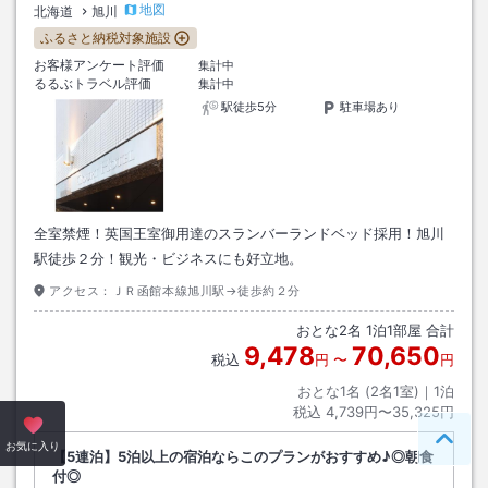
地図
北海道
旭川
ふるさと納税対象施設
お客様アンケート評価
集計中
るるぶトラベル評価
集計中
駅徒歩5分
駐車場あり
全室禁煙！英国王室御用達のスランバーランドベッド採用！旭川
駅徒歩２分！観光・ビジネスにも好立地。
アクセス：
ＪＲ函館本線旭川駅→徒歩約２分
おとな
2
名
1
泊
1
部屋 合計
9,478
70,650
税込
円
〜
円
おとな1名 (
2
名1室)｜
1
泊
税込
4,739円〜35,325円
ペー
お気に入り
【5連泊】5泊以上の宿泊ならこのプランがおすすめ♪◎朝食
付◎