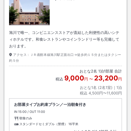
旭川で唯一、コンビニエンスストアが直結した利便性の高いシテ
ィホテルです。和食レストランやコインランドリー等も完備して
おります。
アクセス：
ＪＲ函館本線旭川駅正面出口→徒歩約１５分またはタクシー
約５分
おとな
2
名
1
泊
1
部屋 合計
9,000
23,200
税込
円
〜
円
おとな1名 (
2
名1室)｜
1
泊
税込
4,500円〜11,600円
お部屋タイプお約束プラン／一泊朝食付き
IN
チェックイン
15:00
/ OUT
チェックアウト
11:00
朝食のみ
スタンダードセミダブル（禁煙）
16平米