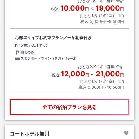
おとな
2
名
1
泊
1
部屋 合計
10,000
19,000
税込
円
〜
円
おとな1名 (
2
名1室)｜
1
泊
税込
5,000円〜9,500円
お部屋タイプお約束プラン／一泊朝食付き
IN
チェックイン
15:00
/ OUT
チェックアウト
11:00
朝食のみ
スタンダードツイン（禁煙）
18平米
おとな
2
名
1
泊
1
部屋 合計
12,000
21,000
税込
円
〜
円
おとな1名 (
2
名1室)｜
1
泊
税込
6,000円〜10,500円
全ての宿泊プランを見る
コートホテル旭川