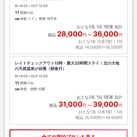
IN
チェックイン
14:00
/ OUT
チェックアウト
12:00
朝食のみ
本館 ツイン 禁煙
18平米
おとな
2
名
1
泊
1
部屋 合計
28,000
36,000
税込
円
〜
円
おとな1名 (
2
名1室)｜
1
泊
税込
14,000円〜18,000円
レイトチェックアウト12時・最大22時間ステイ！北の大地
の天然温泉が自慢（朝食付）
IN
チェックイン
14:00
/ OUT
チェックアウト
12:00
朝食のみ
和室 喫煙
10畳
おとな
2
名
1
泊
1
部屋 合計
31,000
39,000
税込
円
〜
円
おとな1名 (
2
名1室)｜
1
泊
税込
15,500円〜19,500円
全ての宿泊プランを見る