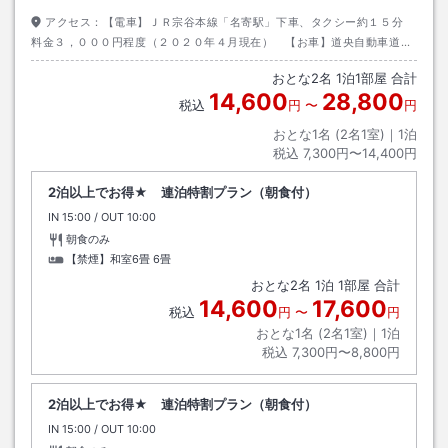
アクセス：
【電車】ＪＲ宗谷本線「名寄駅」下車、タクシー約１５分
料金３，０００円程度（２０２０年４月現在） 【お車】道央自動車道、
士別剣淵ＩＣより国道４０号線へ
おとな
2
名
1
泊
1
部屋 合計
14,600
28,800
税込
円
〜
円
おとな1名 (
2
名1室)｜
1
泊
税込
7,300円〜14,400円
2泊以上でお得★ 連泊特割プラン（朝食付）
IN
チェックイン
15:00
/ OUT
チェックアウト
10:00
朝食のみ
【禁煙】和室6畳
6畳
おとな
2
名
1
泊
1
部屋 合計
14,600
17,600
税込
円
〜
円
おとな1名 (
2
名1室)｜
1
泊
税込
7,300円〜8,800円
2泊以上でお得★ 連泊特割プラン（朝食付）
IN
チェックイン
15:00
/ OUT
チェックアウト
10:00