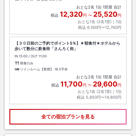
おとな
2
名
1
泊
1
部屋 合計
12,320
25,520
税込
円
〜
円
おとな1名 (
2
名1室)｜
1
泊
税込
6,160円〜12,760円
【３０日前のご予約でポイント5％】★朝食付★ホテルから
歩いて数分に飲食街「さんろく街」
IN
チェックイン
15:00
/ OUT
チェックアウト
11:00
朝食のみ
ツインルーム【禁煙】
18.5平米
おとな
2
名
1
泊
1
部屋 合計
11,700
29,600
税込
円
〜
円
おとな1名 (
2
名1室)｜
1
泊
税込
5,850円〜14,800円
全ての宿泊プランを見る