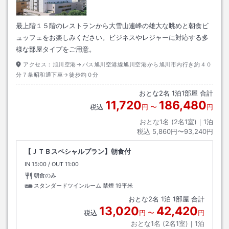
最上階１５階のレストランから大雪山連峰の雄大な眺めと朝食ビ
ュッフェをお楽しみください。ビジネスやレジャーに対応する多
様な部屋タイプをご用意。
アクセス：
旭川空港→バス旭川空港線旭川空港から旭川市内行き約４０
分７条昭和通下車→徒歩約０分
おとな
2
名
1
泊
1
部屋 合計
11,720
186,480
税込
円
〜
円
おとな1名 (
2
名1室)｜
1
泊
税込
5,860円〜93,240円
【ＪＴＢスペシャルプラン】朝食付
IN
チェックイン
15:00
/ OUT
チェックアウト
11:00
朝食のみ
スタンダードツインルーム 禁煙
19平米
おとな
2
名
1
泊
1
部屋 合計
13,020
42,420
税込
円
〜
円
おとな1名 (
2
名1室)｜
1
泊