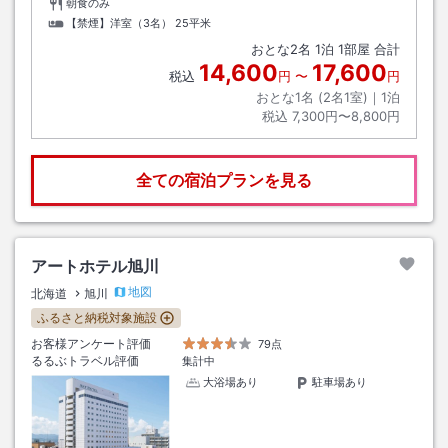
朝食のみ
【禁煙】洋室（3名）
25平米
おとな
2
名
1
泊
1
部屋 合計
14,600
17,600
税込
円
〜
円
おとな1名 (
2
名1室)｜
1
泊
税込
7,300円〜8,800円
全ての宿泊プランを見る
アートホテル旭川
地図
北海道
旭川
ふるさと納税対象施設
お客様アンケート評価
79点
るるぶトラベル評価
集計中
大浴場あり
駐車場あり