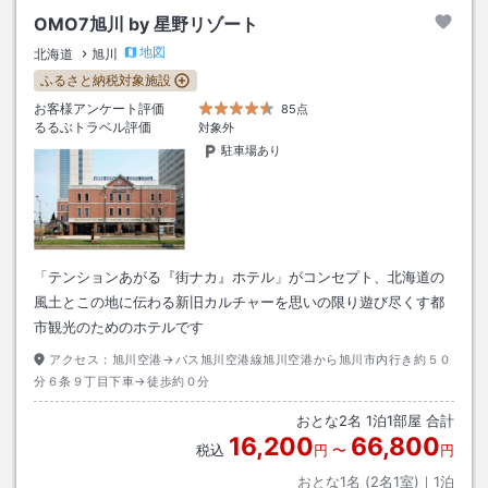
OMO7旭川 by 星野リゾート
地図
北海道
旭川
ふるさと納税対象施設
お客様アンケート評価
85点
るるぶトラベル評価
対象外
駐車場あり
「テンションあがる『街ナカ』ホテル」がコンセプト、北海道の
風土とこの地に伝わる新旧カルチャーを思いの限り遊び尽くす都
市観光のためのホテルです
アクセス：
旭川空港→バス旭川空港線旭川空港から旭川市内行き約５０
分６条９丁目下車→徒歩約０分
おとな
2
名
1
泊
1
部屋 合計
16,200
66,800
税込
円
〜
円
おとな1名 (
2
名1室)｜
1
泊