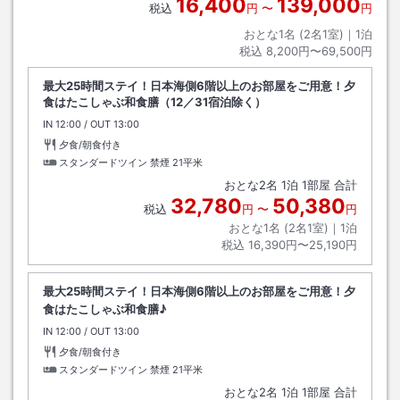
16,400
139,000
税込
円
〜
円
おとな1名 (
2
名1室)｜
1
泊
税込
8,200円〜69,500円
最大25時間ステイ！日本海側6階以上のお部屋をご用意！夕
食はたこしゃぶ和食膳（12／31宿泊除く）
IN
チェックイン
12:00
/ OUT
チェックアウト
13:00
夕食/朝食付き
スタンダードツイン 禁煙
21平米
おとな
2
名
1
泊
1
部屋 合計
32,780
50,380
税込
円
〜
円
おとな1名 (
2
名1室)｜
1
泊
税込
16,390円〜25,190円
最大25時間ステイ！日本海側6階以上のお部屋をご用意！夕
食はたこしゃぶ和食膳♪
IN
チェックイン
12:00
/ OUT
チェックアウト
13:00
夕食/朝食付き
スタンダードツイン 禁煙
21平米
おとな
2
名
1
泊
1
部屋 合計