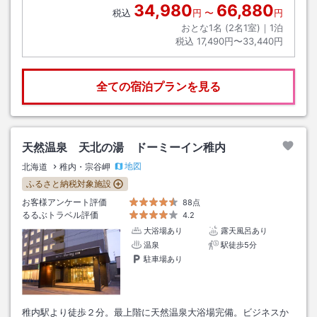
34,980
66,880
税込
円
〜
円
おとな1名 (
2
名1室)｜
1
泊
税込
17,490円〜33,440円
全ての宿泊プランを見る
天然温泉 天北の湯 ドーミーイン稚内
地図
北海道
稚内・宗谷岬
ふるさと納税対象施設
お客様アンケート評価
88点
るるぶトラベル評価
4.2
大浴場あり
露天風呂あり
温泉
駅徒歩5分
駐車場あり
稚内駅より徒歩２分。最上階に天然温泉大浴場完備。ビジネスか