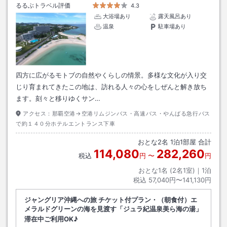
るるぶトラベル評価
4.3
大浴場あり
露天風呂あり
温泉
駐車場あり
四方に広がるモトブの自然やくらしの情景。多様な文化が入り交
じり育まれてきたこの地は、訪れる人々の心をしぜんと解き放ち
ます。刻々と移りゆくサン…
アクセス：
那覇空港→空港リムジンバス・高速バス・やんばる急行バス
で約１４０分ホテルエントランス下車
おとな
2
名
1
泊
1
部屋 合計
114,080
282,260
税込
円
〜
円
おとな1名 (
2
名1室)｜
1
泊
税込
57,040円〜141,130円
ジャングリア沖縄への旅 チケット付プラン・（朝食付）エ
メラルドグリーンの海を見渡す「ジュラ紀温泉美ら海の湯」
滞在中ご利用OK♪