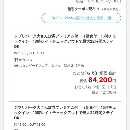
税込
13,360円〜52,900円
割引クーポン配布中
※利用条件あり
9/23～12/23の宿泊に使える割引…
ジブリパーク大さんぽ券プレミアム付！（朝食付）15時チェ
ックイン・13時レイトチェックアウトで最大22時間ステイ
OK
IN
チェックイン
15:00
/ OUT
チェックアウト
13:00
朝食のみ
スタンダードフロア ダブル 禁煙
21.9平米
おとな
2
名
1
泊
1
部屋 合計
84,200
税込
円
おとな1名 (
2
名1室)｜
1
泊
税込
42,100円
ジブリパーク大さんぽ券プレミアム付！（朝食付）15時チェ
ックイン・13時レイトチェックアウトで最大22時間ステイ
OK
IN
チェックイン
15:00
/ OUT
チェックアウト
13:00