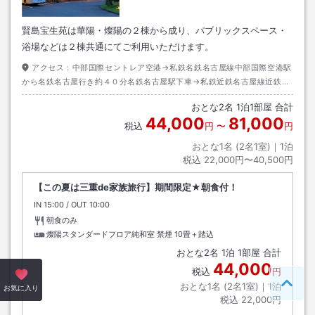
賢島宝生苑は華陽・燦陽の２棟から成り、パブリックスペース・
浴場などは２棟共通にてご利用いただけます。
アクセス：
中部国際セントレア空港→私鉄名鉄名古屋線中部国際空港駅
から名鉄名古屋行き約４０分名鉄名古屋駅下車→私鉄近鉄名古屋線近鉄名
古屋駅から賢島行き約１２０分賢島駅下車→徒歩約７分またはタクシー約
おとな
2
名
1
泊
1
部屋 合計
３分
44,000
81,000
税込
円
〜
円
おとな1名 (
2
名1室)｜
1
泊
税込
22,000円〜40,500円
【この夏は三重de家族旅行】期間限定★朝食付！
IN
チェックイン
15:00
/ OUT
チェックアウト
10:00
朝食のみ
燦陽スタンダードフロア純和室 禁煙
10畳＋踏込
おとな
2
名
1
泊
1
部屋 合計
44,000
税込
円
おとな1名 (
2
名1室)｜
1
泊
ペー
お気に入り
税込
22,000円