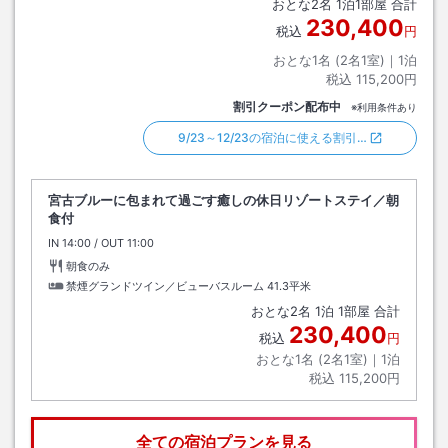
おとな
2
名
1
泊
1
部屋 合計
230,400
税込
円
おとな1名 (
2
名1室)｜
1
泊
税込
115,200円
割引クーポン配布中
※利用条件あり
9/23～12/23の宿泊に使える割引…
宮古ブルーに包まれて過ごす癒しの休日リゾートステイ／朝
食付
IN
チェックイン
14:00
/ OUT
チェックアウト
11:00
朝食のみ
禁煙グランドツイン／ビューバスルーム
41.3平米
おとな
2
名
1
泊
1
部屋 合計
230,400
税込
円
おとな1名 (
2
名1室)｜
1
泊
税込
115,200円
全ての宿泊プランを見る