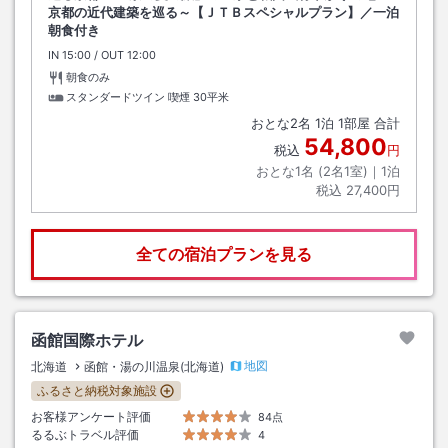
京都の近代建築を巡る～【ＪＴＢスペシャルプラン】／一泊
朝食付き
IN
チェックイン
15:00
/ OUT
チェックアウト
12:00
朝食のみ
スタンダードツイン 喫煙
30平米
おとな
2
名
1
泊
1
部屋 合計
54,800
税込
円
おとな1名 (
2
名1室)｜
1
泊
税込
27,400円
全ての宿泊プランを見る
函館国際ホテル
地図
北海道
函館・湯の川温泉(北海道)
ふるさと納税対象施設
お客様アンケート評価
84点
るるぶトラベル評価
4