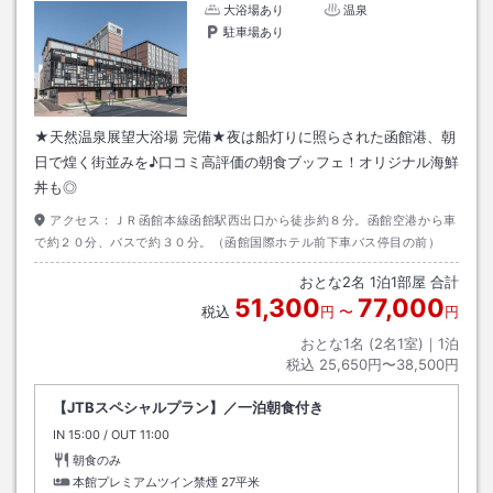
大浴場あり
温泉
駐車場あり
★天然温泉展望大浴場 完備★夜は船灯りに照らされた函館港、朝
日で煌く街並みを♪口コミ高評価の朝食ブッフェ！オリジナル海鮮
丼も◎
アクセス：
ＪＲ函館本線函館駅西出口から徒歩約８分。函館空港から車
で約２０分、バスで約３０分。（函館国際ホテル前下車バス停目の前）
おとな
2
名
1
泊
1
部屋 合計
51,300
77,000
税込
円
〜
円
おとな1名 (
2
名1室)｜
1
泊
税込
25,650円〜38,500円
【JTBスペシャルプラン】／一泊朝食付き
IN
チェックイン
15:00
/ OUT
チェックアウト
11:00
朝食のみ
本館プレミアムツイン禁煙
27平米