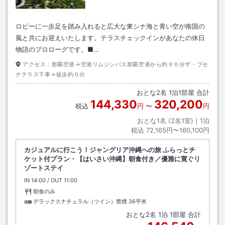
ロビーに一歩足を踏み入れると広大な東シナ海と青い空が南国の
風と共にお迎えいたします。テラスチェックインがあなたの休日
物語のプロローグです。■…
アクセス：
那覇空港→空港リムジンバス那覇空港から約９０分ザ・ブセ
ナテラス下車→徒歩約０分
おとな
2
名
1
泊
1
部屋 合計
144,330
320,200
税込
円
〜
円
おとな1名 (
2
名1室)｜
1
泊
税込
72,165円〜160,100円
カジュアルに行こう！ジャングリア沖縄への旅 ふらっとチ
ケット付プラン・【はいさい沖縄】朝食付き／優雅に寛ぐリ
ゾートステイ
IN
チェックイン
14:00
/ OUT
チェックアウト
11:00
朝食のみ
デラックスナチュラル（ツイン）禁煙
36平米
おとな
2
名
1
泊
1
部屋 合計