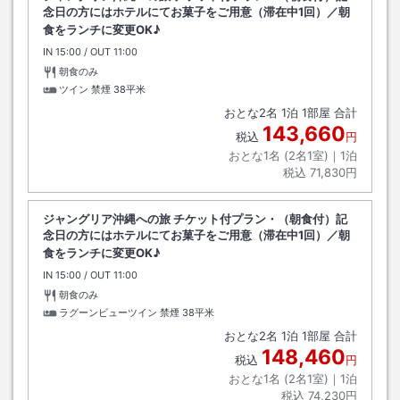
念日の方にはホテルにてお菓子をご用意（滞在中1回）／朝
食をランチに変更OK♪
IN
チェックイン
15:00
/ OUT
チェックアウト
11:00
朝食のみ
ツイン 禁煙
38平米
おとな
2
名
1
泊
1
部屋 合計
143,660
税込
円
おとな1名 (
2
名1室)｜
1
泊
税込
71,830円
ジャングリア沖縄への旅 チケット付プラン・（朝食付）記
念日の方にはホテルにてお菓子をご用意（滞在中1回）／朝
食をランチに変更OK♪
IN
チェックイン
15:00
/ OUT
チェックアウト
11:00
朝食のみ
ラグーンビューツイン 禁煙
38平米
おとな
2
名
1
泊
1
部屋 合計
148,460
税込
円
おとな1名 (
2
名1室)｜
1
泊
税込
74,230円