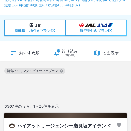
近畿
(
557
)
中国
(
188
)
四国
(
64
)
九州
(
455
)
沖縄
(
167
)
新幹線・JR付きプラン
航空券付きプラン
絞り込み
おすすめ順
地図表示
(選択中)
朝食バイキング・ビュッフェプラン
この絞り込み条件を解除
3507
件のうち、
1～20
件を表示
ハイアットリージェンシー瀬良垣アイランド