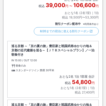
39,000
106,600
税込
円
〜
円
おとな1名 (
2
名1室)｜
1
泊
税込
19,500円〜53,300円
割引クーポン配布中
※利用条件あり
8/20までの宿泊に使える割引クーポン
巡る京都 ～「京の夏の旅」豊臣家と戦国武将ゆかりの地＆
京都の近代建築を巡る～【ＪＴＢスペシャルプラン】／一泊
朝食付き
IN
チェックイン
15:00
/ OUT
チェックアウト
12:00
朝食のみ
スタンダードツイン 禁煙
30平米
おとな
2
名
1
泊
1
部屋 合計
54,800
税込
円
おとな1名 (
2
名1室)｜
1
泊
税込
27,400円
巡る京都 ～「京の夏の旅」豊臣家と戦国武将ゆかりの地＆