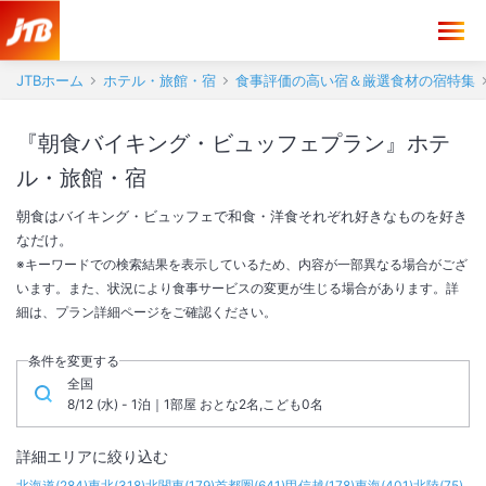
JTBホーム
ホテル・旅館・宿
食事評価の高い宿＆厳選食材の宿特集
『朝食バイキング・ビュッフェプラン』ホテ
ル・旅館・宿
朝食はバイキング・ビュッフェで和食・洋食それぞれ好きなものを好き
なだけ。
※キーワードでの検索結果を表示しているため、内容が一部異なる場合がござ
います。また、状況により食事サービスの変更が生じる場合があります。詳
細は、プラン詳細ページをご確認ください。
条件を変更する
全国
8/12 (水) - 1泊｜1部屋 おとな2名,こども0名
詳細エリアに絞り込む
北海道
(
284
)
東北
(
318
)
北関東
(
179
)
首都圏
(
641
)
甲信越
(
178
)
東海
(
401
)
北陸
(
75
)