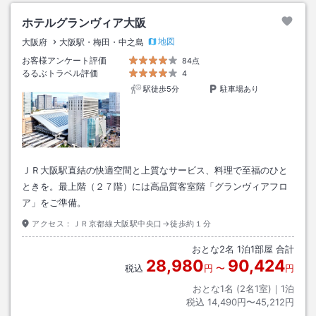
ホテルグランヴィア大阪
地図
大阪府
大阪駅・梅田・中之島
お客様アンケート評価
84点
るるぶトラベル評価
4
駅徒歩5分
駐車場あり
ＪＲ大阪駅直結の快適空間と上質なサービス、料理で至福のひと
ときを。最上階（２７階）には高品質客室階「グランヴィアフロ
ア」をご準備。
アクセス：
ＪＲ京都線大阪駅中央口→徒歩約１分
おとな
2
名
1
泊
1
部屋 合計
28,980
90,424
税込
円
〜
円
おとな1名 (
2
名1室)｜
1
泊
税込
14,490円〜45,212円