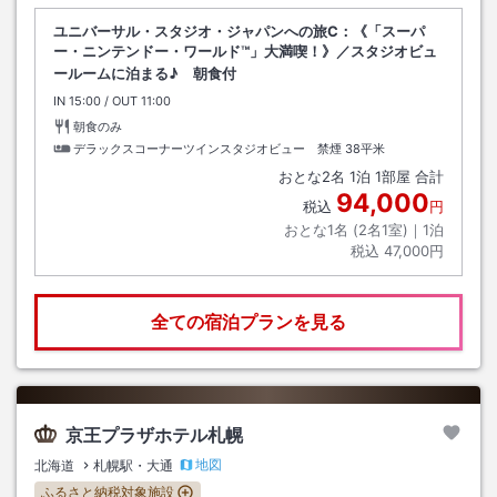
ユニバーサル・スタジオ・ジャパンへの旅C：《「スーパ
ー・ニンテンドー・ワールド™」大満喫！》／スタジオビュ
ールームに泊まる♪ 朝食付
IN
チェックイン
15:00
/ OUT
チェックアウト
11:00
朝食のみ
デラックスコーナーツインスタジオビュー 禁煙
38平米
おとな
2
名
1
泊
1
部屋 合計
94,000
税込
円
おとな1名 (
2
名1室)｜
1
泊
税込
47,000円
全ての宿泊プランを見る
京王プラザホテル札幌
地図
北海道
札幌駅・大通
ふるさと納税対象施設