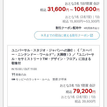
おとな
2
名
1
泊
1
部屋 合計
31,600
106,600
税込
円
〜
円
おとな1名 (
2
名1室)｜
1
泊
税込
15,800円〜53,300円
割引クーポン配布中
※利用条件あり
９月までの宿泊に使える割引クーポン
ユニバーサル・スタジオ・ジャパンへの旅C：《「スーパ
ー・ニンテンドー・ワールド™」大満喫！》／『ユニバーサ
ル・セサミストリートTM・デザイン・フロア』に泊まる
朝食付
IN
チェックイン
15:00
/ OUT
チェックアウト
11:00
朝食のみ
モッピーのラッキー・ルーム 禁煙
21平米
おとな
2
名
1
泊
1
部屋 合計
79,200
税込
円
おとな1名 (
2
名1室)｜
1
泊
税込
39,600円