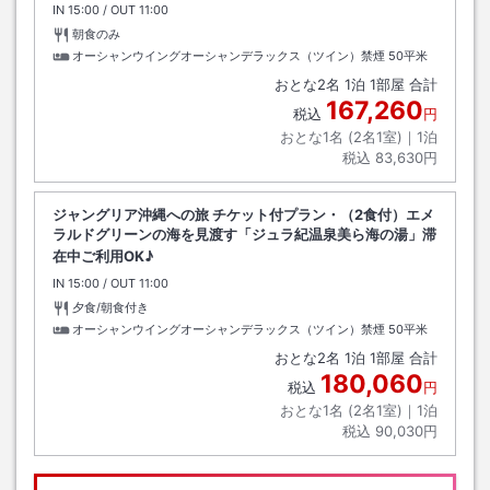
IN
チェックイン
15:00
/ OUT
チェックアウト
11:00
朝食のみ
オーシャンウイングオーシャンデラックス（ツイン）禁煙
50平米
おとな
2
名
1
泊
1
部屋 合計
167,260
税込
円
おとな1名 (
2
名1室)｜
1
泊
税込
83,630円
ジャングリア沖縄への旅 チケット付プラン・（2食付）エメ
ラルドグリーンの海を見渡す「ジュラ紀温泉美ら海の湯」滞
在中ご利用OK♪
IN
チェックイン
15:00
/ OUT
チェックアウト
11:00
夕食/朝食付き
オーシャンウイングオーシャンデラックス（ツイン）禁煙
50平米
おとな
2
名
1
泊
1
部屋 合計
180,060
税込
円
おとな1名 (
2
名1室)｜
1
泊
税込
90,030円