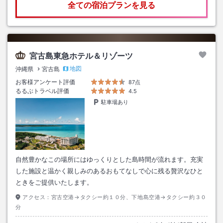
全ての宿泊プランを見る
宮古島東急ホテル＆リゾーツ
地図
沖縄県
宮古島
お客様アンケート評価
87点
るるぶトラベル評価
4.5
駐車場あり
自然豊かなこの場所にはゆっくりとした島時間が流れます。充実
した施設と温かく親しみのあるおもてなしで心に残る贅沢なひと
ときをご提供いたします。
アクセス：
宮古空港→タクシー約１０分、下地島空港→タクシー約３０
分