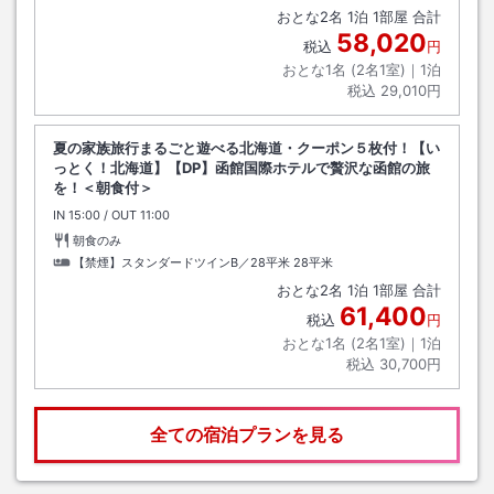
おとな
2
名
1
泊
1
部屋 合計
58,020
税込
円
おとな1名 (
2
名1室)｜
1
泊
税込
29,010円
夏の家族旅行まるごと遊べる北海道・クーポン５枚付！【い
っとく！北海道】【DP】函館国際ホテルで贅沢な函館の旅
を！＜朝食付＞
IN
チェックイン
15:00
/ OUT
チェックアウト
11:00
朝食のみ
【禁煙】スタンダードツインB／28平米
28平米
おとな
2
名
1
泊
1
部屋 合計
61,400
税込
円
おとな1名 (
2
名1室)｜
1
泊
税込
30,700円
全ての宿泊プランを見る