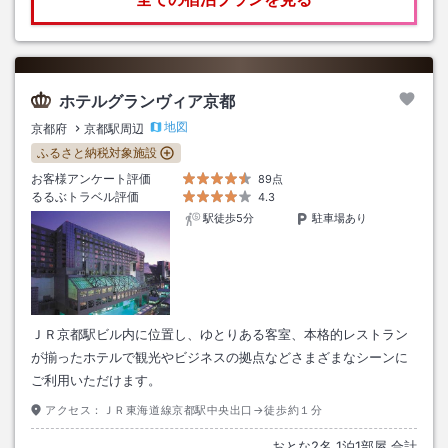
ホテルグランヴィア京都
地図
京都府
京都駅周辺
ふるさと納税対象施設
お客様アンケート評価
89点
るるぶトラベル評価
4.3
駅徒歩5分
駐車場あり
ＪＲ京都駅ビル内に位置し、ゆとりある客室、本格的レストラン
が揃ったホテルで観光やビジネスの拠点などさまざまなシーンに
ご利用いただけます。
アクセス：
ＪＲ東海道線京都駅中央出口→徒歩約１分
おとな
2
名
1
泊
1
部屋 合計