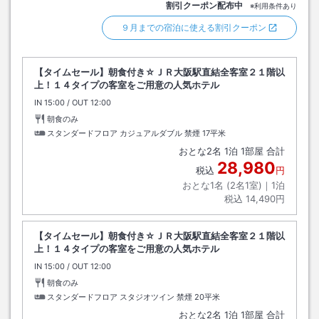
割引クーポン配布中
※利用条件あり
９月までの宿泊に使える割引クーポン
【タイムセール】朝食付き☆ＪＲ大阪駅直結全客室２１階以
上！１４タイプの客室をご用意の人気ホテル
IN
チェックイン
15:00
/ OUT
チェックアウト
12:00
朝食のみ
スタンダードフロア カジュアルダブル 禁煙
17平米
おとな
2
名
1
泊
1
部屋 合計
28,980
税込
円
おとな1名 (
2
名1室)｜
1
泊
税込
14,490円
【タイムセール】朝食付き☆ＪＲ大阪駅直結全客室２１階以
上！１４タイプの客室をご用意の人気ホテル
IN
チェックイン
15:00
/ OUT
チェックアウト
12:00
朝食のみ
スタンダードフロア スタジオツイン 禁煙
20平米
おとな
2
名
1
泊
1
部屋 合計