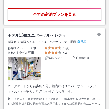
全ての宿泊プランを見る
ホテル近鉄ユニバーサル・シティ
地図
大阪府
大阪ベイエリア・ユニバーサルシティ周辺
お客様アンケート評価
85点
るるぶトラベル評価
4.2
駅徒歩5分
駐車場あり
パークゲートから徒歩約１分、館内にはユニバーサル・スタジ
オ・ストアがあり、利用しやすさも抜群です。
アクセス：
ＪＲ新大阪駅→ＪＲ東海道・山陽本線約５分大阪駅下車→Ｊ
Ｒ大阪環状線内回り約５分西九条駅下車→ＪＲゆめ咲線約６分ユニバーサ
ルシティ駅下車→徒歩約２分