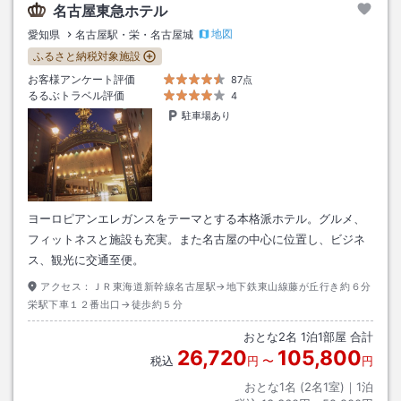
名古屋東急ホテル
地図
愛知県
名古屋駅・栄・名古屋城
ふるさと納税対象施設
お客様アンケート評価
87点
るるぶトラベル評価
4
駐車場あり
ヨーロピアンエレガンスをテーマとする本格派ホテル。グルメ、
フィットネスと施設も充実。また名古屋の中心に位置し、ビジネ
ス、観光に交通至便。
アクセス：
ＪＲ東海道新幹線名古屋駅→地下鉄東山線藤が丘行き約６分
栄駅下車１２番出口→徒歩約５分
おとな
2
名
1
泊
1
部屋 合計
26,720
105,800
税込
円
〜
円
おとな1名 (
2
名1室)｜
1
泊