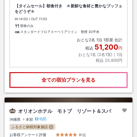
【タイムセール】朝食付き ☆新鮮な食材と豊かなブッフェ
をどうぞ☆
IN
チェックイン
14:00
/ OUT
チェックアウト
11:00
朝食のみ
スタンダードフロアスーペリアツイン 禁煙
30平米
おとな
2
名
1
泊
1
部屋 合計
51,200
税込
円
おとな1名 (
2
名1室)｜
1
泊
税込
25,600円
全ての宿泊プランを見る
オリオンホテル モトブ リゾート＆スパ
地図
沖縄県
本部
ふるさと納税対象施設
お客様アンケート評価
91点