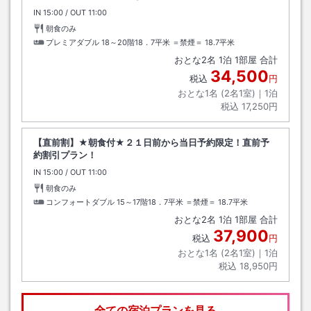
IN
チェックイン
15:00
/ OUT
チェックアウト
11:00
朝食のみ
プレミアダブル 18～20階18．7平米 ＝禁煙＝
18.7平米
おとな
2
名
1
泊
1
部屋 合計
34,500
税込
円
おとな1名 (
2
名1室)｜
1
泊
税込
17,250円
【直前割】★朝食付★２１日前から当日予約限定！直前予
約割引プラン！
IN
チェックイン
15:00
/ OUT
チェックアウト
11:00
朝食のみ
コンフォートダブル 15～17階18．7平米 ＝禁煙＝
18.7平米
おとな
2
名
1
泊
1
部屋 合計
37,900
税込
円
おとな1名 (
2
名1室)｜
1
泊
税込
18,950円
全ての宿泊プランを見る