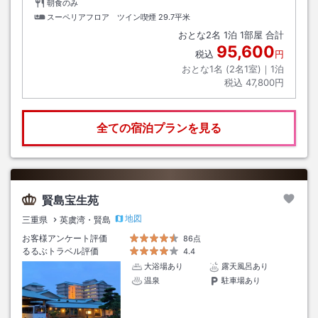
朝食のみ
スーペリアフロア ツイン喫煙
29.7平米
おとな
2
名
1
泊
1
部屋 合計
95,600
税込
円
おとな1名 (
2
名1室)｜
1
泊
税込
47,800円
全ての宿泊プランを見る
賢島宝生苑
地図
三重県
英虞湾・賢島
お客様アンケート評価
86点
るるぶトラベル評価
4.4
大浴場あり
露天風呂あり
温泉
駐車場あり