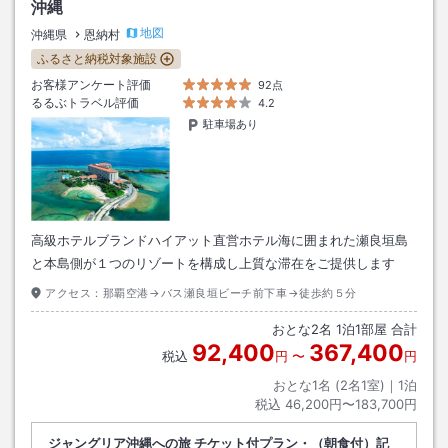
沖縄
地図
沖縄県
恩納村
ふるさと納税対象施設
お客様アンケート評価
92点
るるぶトラベル評価
4.2
駐車場あり
高級ホテルブランドハイアット直営ホテル海に囲まれた瀬良垣島
と本島側が１つのリゾートを構成し上質な滞在をご提供します
アクセス：
那覇空港→バス瀬良垣ビーチ前下車→徒歩約５分
おとな
2
名
1
泊
1
部屋 合計
92,400
367,400
税込
円
〜
円
おとな1名 (
2
名1室)｜
1
泊
税込
46,200円〜183,700円
ジャングリア沖縄への旅 チケット付プラン・（朝食付）記