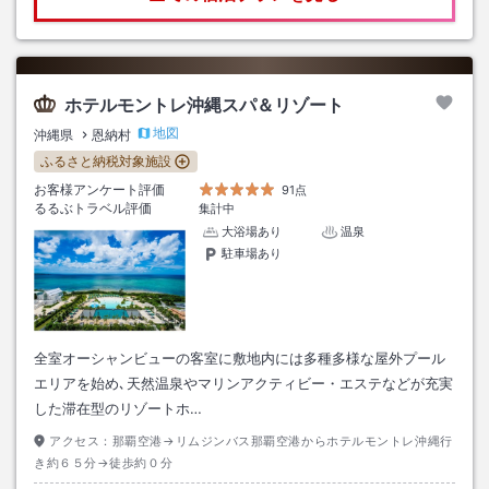
ホテルモントレ沖縄スパ＆リゾート
地図
沖縄県
恩納村
ふるさと納税対象施設
お客様アンケート評価
91点
るるぶトラベル評価
集計中
大浴場あり
温泉
駐車場あり
全室オーシャンビューの客室に敷地内には多種多様な屋外プール
エリアを始め､天然温泉やマリンアクティビー・エステなどが充実
した滞在型のリゾートホ…
アクセス：
那覇空港→リムジンバス那覇空港からホテルモントレ沖縄行
き約６５分→徒歩約０分