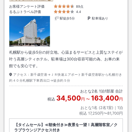
お客様アンケート評価
89点
るるぶトラベル評価
4.4
駅徒歩5分
駐車場あり
札幌駅から徒歩5分の好立地。心温まるサービスと上質なステイが
叶う高層シティホテル。駐車場は300台収容可能の為、お車の来
館でも安心です。
アクセス：
新千歳空港→ＪＲ快速エアポート新千歳空港駅から札幌行き
約４０分札幌駅下車西出口→徒歩約５分
おとな
2
名
1
泊
1
部屋 合計
34,500
163,400
税込
円
〜
円
おとな1名 (
2
名1室)｜
1
泊
税込
17,250円〜81,700円
【タイムセール】≪朝食付き≫夜景を一望！高層階客室／ク
ラブラウンジアクセス付き