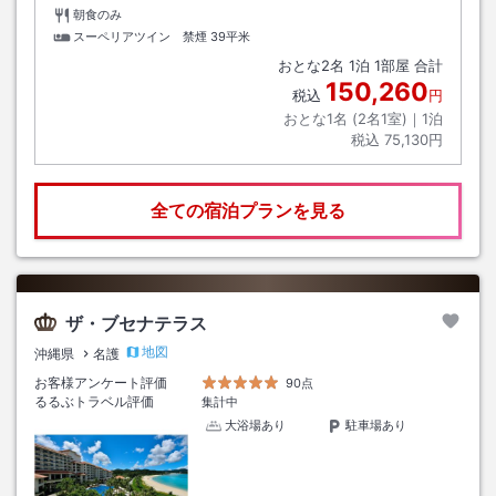
朝食のみ
スーペリアツイン 禁煙
39平米
おとな
2
名
1
泊
1
部屋 合計
150,260
税込
円
おとな1名 (
2
名1室)｜
1
泊
税込
75,130円
全ての宿泊プランを見る
ザ・ブセナテラス
地図
沖縄県
名護
お客様アンケート評価
90点
るるぶトラベル評価
集計中
大浴場あり
駐車場あり