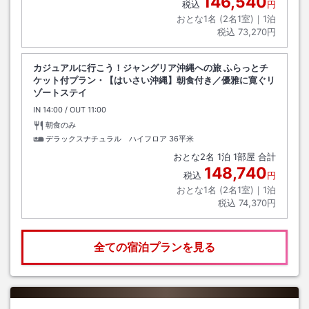
146,540
税込
円
おとな1名 (
2
名1室)｜
1
泊
税込
73,270円
カジュアルに行こう！ジャングリア沖縄への旅 ふらっとチ
ケット付プラン・【はいさい沖縄】朝食付き／優雅に寛ぐリ
ゾートステイ
IN
チェックイン
14:00
/ OUT
チェックアウト
11:00
朝食のみ
デラックスナチュラル ハイフロア
36平米
おとな
2
名
1
泊
1
部屋 合計
148,740
税込
円
おとな1名 (
2
名1室)｜
1
泊
税込
74,370円
全ての宿泊プランを見る