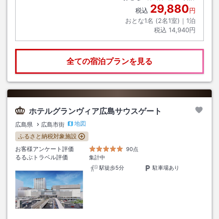
29,880
税込
円
おとな1名 (
2
名1室)｜
1
泊
税込
14,940円
全ての宿泊プランを見る
ホテルグランヴィア広島サウスゲート
地図
広島県
広島市街
ふるさと納税対象施設
お客様アンケート評価
90点
るるぶトラベル評価
集計中
駅徒歩5分
駐車場あり