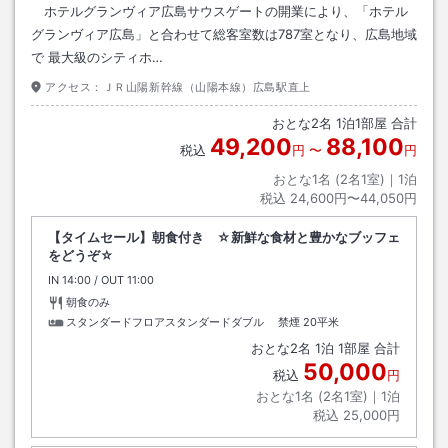
ホテルグランヴィア広島サウスゲートの開業により、「ホテル
グランヴィア広島」と合わせて総客室数は787室となり、広島地域
で 最大級のシティホ…
アクセス：
ＪＲ山陽新幹線（山陽本線）広島駅直上
おとな
2
名
1
泊
1
部屋 合計
49,200
88,100
税込
円
〜
円
おとな1名 (
2
名1室)｜
1
泊
税込
24,600円〜44,050円
【タイムセール】朝食付き ☆新鮮な食材と豊かなブッフェ
をどうぞ☆
IN
チェックイン
14:00
/ OUT
チェックアウト
11:00
朝食のみ
スタンダードフロアスタンダードダブル 禁煙
20平米
おとな
2
名
1
泊
1
部屋 合計
50,000
税込
円
おとな1名 (
2
名1室)｜
1
泊
税込
25,000円