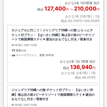
おとな
2
名
1
泊
1
部屋 合計
127,400
210,000
税込
円
〜
円
おとな1名 (
2
名1室)｜
1
泊
税込
63,700円〜105,000円
カジュアルに行こう！ジャングリア沖縄への旅 ふらっとチ
ケット付プラン・【はいさい沖縄】海は目の前♪ビーチリゾ
ートで南国満喫ステイ★連泊のおもてなし付き／朝食付き
IN
チェックイン
15:00
/ OUT
チェックアウト
11:00
朝食のみ
スーペリアツイン 禁煙
39平米
おとな
2
名
1
泊
1
部屋 合計
136,940
税込
円
おとな1名 (
2
名1室)｜
1
泊
税込
68,470円
ジャングリア沖縄への旅 チケット付プラン・【はいさい沖
縄】海は目の前♪ビーチリゾートで南国満喫ステイ★連泊の
おもてなし付き／朝食付き
IN
チェックイン
15:00
/ OUT
チェックアウト
11:00