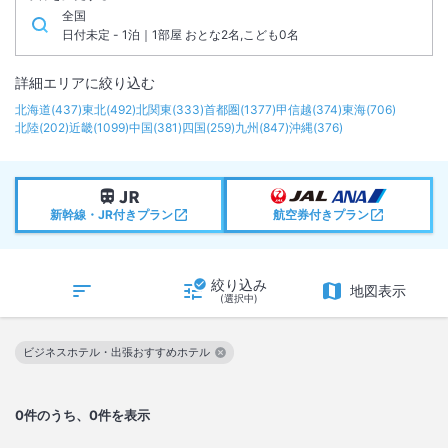
全国
日付未定 - 1泊｜1部屋 おとな2名,こども0名
詳細エリアに絞り込む
北海道
(
437
)
東北
(
492
)
北関東
(
333
)
首都圏
(
1377
)
甲信越
(
374
)
東海
(
706
)
北陸
(
202
)
近畿
(
1099
)
中国
(
381
)
四国
(
259
)
九州
(
847
)
沖縄
(
376
)
新幹線・JR付きプラン
航空券付きプラン
絞り込み
地図表示
(選択中)
ビジネスホテル・出張おすすめホテル
この絞り込み条件を解除
0
件のうち、0件を表示