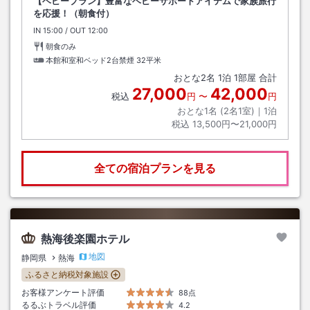
【ベビープラン】豊富なベビーサポートアイテムで家族旅行
を応援！（朝食付）
IN
チェックイン
15:00
/ OUT
チェックアウト
12:00
朝食のみ
本館和室和ベッド2台禁煙
32平米
おとな
2
名
1
泊
1
部屋 合計
27,000
42,000
税込
円
〜
円
おとな1名 (
2
名1室)｜
1
泊
税込
13,500円〜21,000円
全ての宿泊プランを見る
熱海後楽園ホテル
地図
静岡県
熱海
ふるさと納税対象施設
お客様アンケート評価
88点
るるぶトラベル評価
4.2