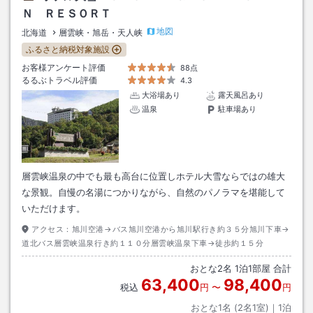
Ｎ ＲＥＳＯＲＴ
地図
北海道
層雲峡・旭岳・天人峡
ふるさと納税対象施設
お客様アンケート評価
88点
るるぶトラベル評価
4.3
大浴場あり
露天風呂あり
温泉
駐車場あり
層雲峡温泉の中でも最も高台に位置しホテル大雪ならではの雄大
な景観。自慢の名湯につかりながら、自然のパノラマを堪能して
いただけます。
アクセス：
旭川空港→バス旭川空港から旭川駅行き約３５分旭川下車→
道北バス層雲峡温泉行き約１１０分層雲峡温泉下車→徒歩約１５分
おとな
2
名
1
泊
1
部屋 合計
63,400
98,400
税込
円
〜
円
おとな1名 (
2
名1室)｜
1
泊