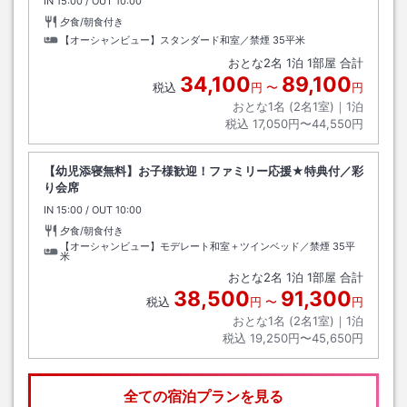
IN
チェックイン
15:00
/ OUT
チェックアウト
10:00
夕食/朝食付き
【オーシャンビュー】スタンダード和室／禁煙
35平米
おとな
2
名
1
泊
1
部屋 合計
34,100
89,100
税込
円
〜
円
おとな1名 (
2
名1室)｜
1
泊
税込
17,050円〜44,550円
【幼児添寝無料】お子様歓迎！ファミリー応援★特典付／彩
り会席
IN
チェックイン
15:00
/ OUT
チェックアウト
10:00
夕食/朝食付き
【オーシャンビュー】モデレート和室＋ツインベッド／禁煙
35平
米
おとな
2
名
1
泊
1
部屋 合計
38,500
91,300
税込
円
〜
円
おとな1名 (
2
名1室)｜
1
泊
税込
19,250円〜45,650円
全ての宿泊プランを見る