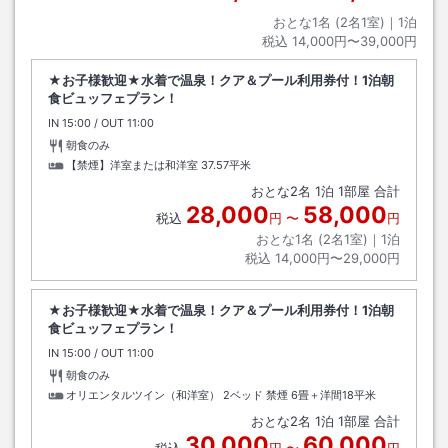
おとな1名 (
2
名1室)｜
1
泊
税込
14,000円〜39,000円
★お子様歓迎★水着で温泉！クア＆プール利用券付！1泊朝
食ビュッフェプラン！
IN
チェックイン
15:00
/ OUT
チェックアウト
11:00
朝食のみ
【禁煙】洋室または和洋室
37.57平米
おとな
2
名
1
泊
1
部屋 合計
28,000
58,000
税込
円
〜
円
おとな1名 (
2
名1室)｜
1
泊
税込
14,000円〜29,000円
★お子様歓迎★水着で温泉！クア＆プール利用券付！1泊朝
食ビュッフェプラン！
IN
チェックイン
15:00
/ OUT
チェックアウト
11:00
朝食のみ
オリエンタルツイン（和洋室） 2ベッド 禁煙
6畳＋洋間18平米
おとな
2
名
1
泊
1
部屋 合計
30,000
60,000
税込
円
〜
円