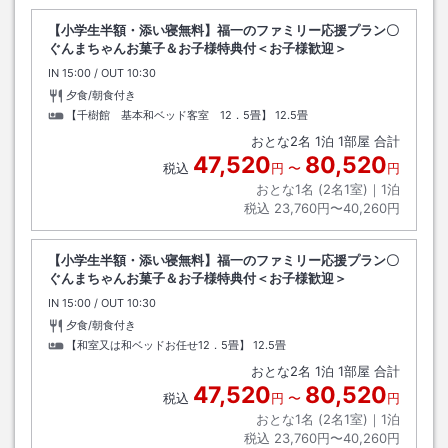
【小学生半額・添い寝無料】福一のファミリー応援プラン〇
ぐんまちゃんお菓子＆お子様特典付＜お子様歓迎＞
IN
チェックイン
15:00
/ OUT
チェックアウト
10:30
夕食/朝食付き
【千樹館 基本和ベッド客室 12．5畳】
12.5畳
おとな
2
名
1
泊
1
部屋 合計
47,520
80,520
税込
円
〜
円
おとな1名 (
2
名1室)｜
1
泊
税込
23,760円〜40,260円
【小学生半額・添い寝無料】福一のファミリー応援プラン〇
ぐんまちゃんお菓子＆お子様特典付＜お子様歓迎＞
IN
チェックイン
15:00
/ OUT
チェックアウト
10:30
夕食/朝食付き
【和室又は和ベッドお任せ12．5畳】
12.5畳
おとな
2
名
1
泊
1
部屋 合計
47,520
80,520
税込
円
〜
円
おとな1名 (
2
名1室)｜
1
泊
税込
23,760円〜40,260円