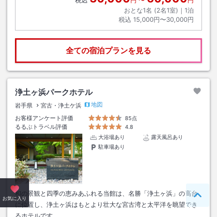
おとな1名 (
2
名1室)｜
1
泊
税込
15,000円〜30,000円
全ての宿泊プランを見る
浄土ヶ浜パークホテル
地図
岩手県
宮古・浄土ケ浜
お客様アンケート評価
85点
るるぶトラベル評価
4.8
大浴場あり
露天風呂あり
駐車場あり
和の景観と四季の恵みあふれる当館は、名勝「浄土ヶ浜」の高台
ペー
お気に入り
に位置し、浄土ヶ浜はもとより壮大な宮古湾と太平洋を眺望でき
るホテルです。