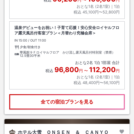
おとな1名 (
2
名1室)｜
1
泊
税込
45,100円〜52,800円
温泉デビューをお祝い！子育て応援！安心安全ロイヤルフロ
ア露天風呂付客室プラン＜月替わり究極会席＞
IN
チェックイン
15:00
/ OUT
チェックアウト
11:00
夕食/朝食付き
華風館９Ｆロイヤルフロア かけ流し露天風呂付特別室（禁煙）
12.5畳30平米
おとな
2
名
1
泊
1
部屋 合計
96,800
112,200
税込
円
〜
円
おとな1名 (
2
名1室)｜
1
泊
税込
48,400円〜56,100円
全ての宿泊プランを見る
ホテル大雪 ＯＮＳＥＮ ＆ ＣＡＮＹＯ