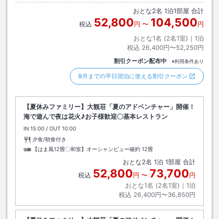
おとな
2
名
1
泊
1
部屋 合計
52,800
104,500
税込
円
〜
円
おとな1名 (
2
名1室)｜
1
泊
税込
26,400円〜52,250円
割引クーポン配布中
※利用条件あり
9月までの平日宿泊に使える割引クーポン
【夏休みファミリー】大観荘「夏のアドベンチャー」開催！
海で遊んで夜は花火♪お子様歓迎〇基本レストラン
IN
チェックイン
15:00
/ OUT
チェックアウト
10:00
夕食/朝食付き
【はま風12畳〇和室】オーシャンビュー確約
12畳
おとな
2
名
1
泊
1
部屋 合計
52,800
73,700
税込
円
〜
円
おとな1名 (
2
名1室)｜
1
泊
税込
26,400円〜36,850円