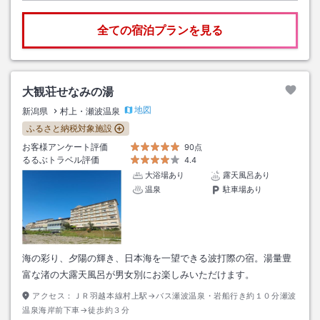
全ての宿泊プランを見る
大観荘せなみの湯
地図
新潟県
村上・瀬波温泉
ふるさと納税対象施設
お客様アンケート評価
90点
るるぶトラベル評価
4.4
大浴場あり
露天風呂あり
温泉
駐車場あり
海の彩り、夕陽の輝き、日本海を一望できる波打際の宿。湯量豊
富な渚の大露天風呂が男女別にお楽しみいただけます。
アクセス：
ＪＲ羽越本線村上駅→バス瀬波温泉・岩船行き約１０分瀬波
温泉海岸前下車→徒歩約３分