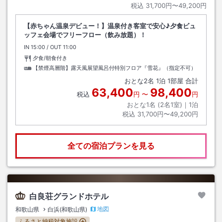
税込
31,700円〜49,200円
【赤ちゃん温泉デビュー！】温泉付き客室で安心♪夕食ビュ
ッフェ会場でフリーフロー（飲み放題）！
IN
チェックイン
15:00
/ OUT
チェックアウト
11:00
夕食/朝食付き
【禁煙高層階】露天風展望風呂付特別フロア『雪花』（指定不可）
おとな
2
名
1
泊
1
部屋 合計
63,400
98,400
税込
円
〜
円
おとな1名 (
2
名1室)｜
1
泊
税込
31,700円〜49,200円
全ての宿泊プランを見る
白良荘グランドホテル
地図
和歌山県
白浜(和歌山県)
ふるさと納税対象施設