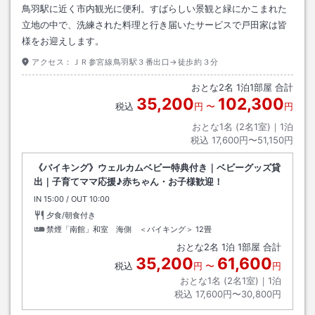
鳥羽駅に近く市内観光に便利。すばらしい景観と緑にかこまれた
立地の中で、洗練された料理と行き届いたサービスで戸田家は皆
様をお迎えします。
アクセス：
ＪＲ参宮線鳥羽駅３番出口→徒歩約３分
おとな
2
名
1
泊
1
部屋 合計
35,200
102,300
税込
円
〜
円
おとな1名 (
2
名1室)｜
1
泊
税込
17,600円〜51,150円
《バイキング》ウェルカムベビー特典付き｜ベビーグッズ貸
出｜子育てママ応援♪赤ちゃん・お子様歓迎！
IN
チェックイン
15:00
/ OUT
チェックアウト
10:00
夕食/朝食付き
禁煙「南館」和室 海側 ＜バイキング＞
12畳
おとな
2
名
1
泊
1
部屋 合計
35,200
61,600
税込
円
〜
円
おとな1名 (
2
名1室)｜
1
泊
税込
17,600円〜30,800円