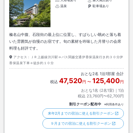
大浴場あり
露天風呂あり
温泉
駐車場あり
榛名山中腹、石段街の最上位に位置し、すばらしい眺めと落ち着
いた雰囲気が自慢のお宿です。旬の素材を吟味した月替りの会席
料理も好評です。
アクセス：
ＪＲ上越線渋川駅→バス関越交通伊香保温泉行き約３０分伊
香保温泉下車→徒歩約１０分
おとな
2
名
1
泊
1
部屋 合計
47,520
125,400
税込
円
〜
円
おとな1名 (
2
名1室)｜
1
泊
税込
23,760円〜62,700円
割引クーポン配布中
※利用条件あり
来年2月までの宿泊に使える割引クーポン
９月までの宿泊に使える割引クーポン