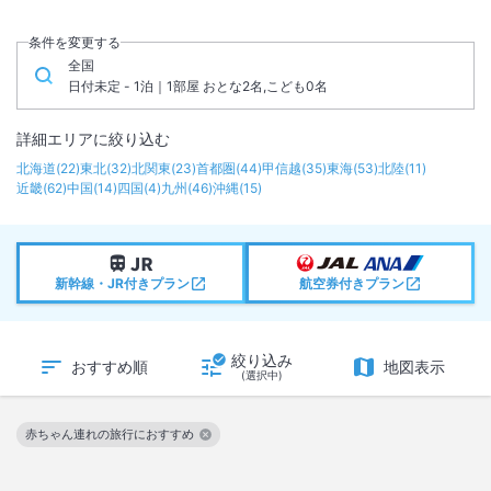
条件を変更する
全国
日付未定 - 1泊｜1部屋 おとな2名,こども0名
詳細エリアに絞り込む
北海道
(
22
)
東北
(
32
)
北関東
(
23
)
首都圏
(
44
)
甲信越
(
35
)
東海
(
53
)
北陸
(
11
)
近畿
(
62
)
中国
(
14
)
四国
(
4
)
九州
(
46
)
沖縄
(
15
)
新幹線・JR付きプラン
航空券付きプラン
絞り込み
おすすめ順
地図表示
(選択中)
赤ちゃん連れの旅行におすすめ
この絞り込み条件を解除