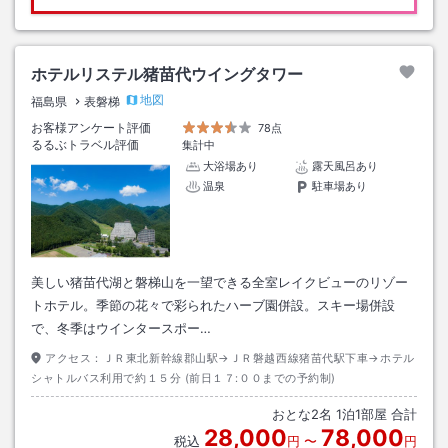
ホテルリステル猪苗代ウイングタワー
地図
福島県
表磐梯
お客様アンケート評価
78点
るるぶトラベル評価
集計中
大浴場あり
露天風呂あり
温泉
駐車場あり
美しい猪苗代湖と磐梯山を一望できる全室レイクビューのリゾー
トホテル。季節の花々で彩られたハーブ園併設。スキー場併設
で、冬季はウインタースポー…
アクセス：
ＪＲ東北新幹線郡山駅→ＪＲ磐越西線猪苗代駅下車→ホテル
シャトルバス利用で約１５分 (前日１７:００までの予約制)
おとな
2
名
1
泊
1
部屋 合計
28,000
78,000
税込
円
〜
円