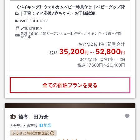
《バイキング》ウェルカムベビー特典付き｜ベビーグッズ貸
出｜子育てママ応援♪赤ちゃん・お子様歓迎！
IN
チェックイン
15:00
/ OUT
チェックアウト
10:00
夕食/朝食付き
禁煙「南館」1階ガーデンビュー和洋室＜バイキング＞
6畳＋洋間
12平米
おとな
2
名
1
泊
1
部屋 合計
35,200
52,800
税込
円
〜
円
おとな1名 (
2
名1室)｜
1
泊
税込
17,600円〜26,400円
全ての宿泊プランを見る
旅亭 田乃倉
地図
大分県
湯布院
ふるさと納税対象施設