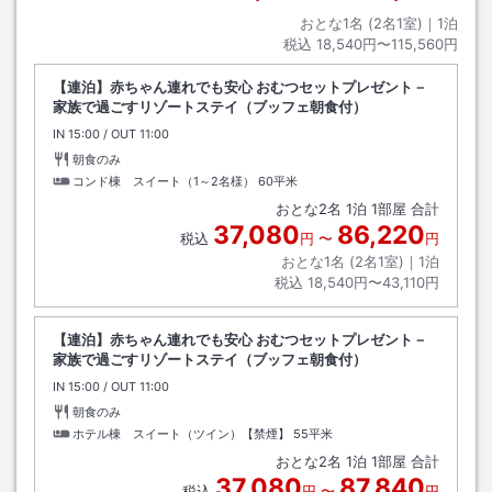
おとな1名 (
2
名1室)｜
1
泊
税込
18,540円〜115,560円
【連泊】赤ちゃん連れでも安心 おむつセットプレゼント－
家族で過ごすリゾートステイ（ブッフェ朝食付）
IN
チェックイン
15:00
/ OUT
チェックアウト
11:00
朝食のみ
コンド棟 スイート（1～2名様）
60平米
おとな
2
名
1
泊
1
部屋 合計
37,080
86,220
税込
円
〜
円
おとな1名 (
2
名1室)｜
1
泊
税込
18,540円〜43,110円
【連泊】赤ちゃん連れでも安心 おむつセットプレゼント－
家族で過ごすリゾートステイ（ブッフェ朝食付）
IN
チェックイン
15:00
/ OUT
チェックアウト
11:00
朝食のみ
ホテル棟 スイート（ツイン）【禁煙】
55平米
おとな
2
名
1
泊
1
部屋 合計
37,080
87,840
税込
円
〜
円