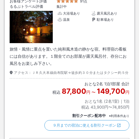
お客様アンケート評価
91点
るるぶトラベル評価
集計中
大浴場あり
露天風呂あり
温泉
駐車場あり
旅情・風情に重点を置いた純和風木造の静かな宿。料理宿の看板
には自信があります。１階全てのお部屋が露天風呂付、存分にお
風呂をお楽しみ下さい。
アクセス：
ＪＲ久大本線由布院駅→徒歩約３０分またはタクシー約５分
おとな
2
名
1
泊
1
部屋 合計
87,800
149,700
税込
円
〜
円
おとな1名 (
2
名1室)｜
1
泊
税込
43,900円〜74,850円
割引クーポン配布中
※利用条件あり
９月までの宿泊に使える割引クーポン