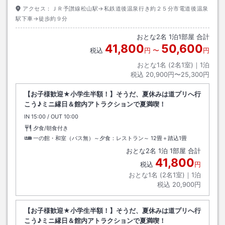
アクセス：
ＪＲ予讃線松山駅→私鉄道後温泉行き約２５分市電道後温泉
駅下車→徒歩約９分
おとな
2
名
1
泊
1
部屋 合計
41,800
50,600
税込
円
〜
円
おとな1名 (
2
名1室)｜
1
泊
税込
20,900円〜25,300円
【お子様歓迎★小学生半額！】そうだ、夏休みは道プリへ行
こう♪ミニ縁日＆館内アトラクションで夏満喫！
IN
チェックイン
15:00
/ OUT
チェックアウト
10:00
夕食/朝食付き
一の館・和室（バス無）～夕食：レストラン～
12畳＋踏込1畳
おとな
2
名
1
泊
1
部屋 合計
41,800
税込
円
おとな1名 (
2
名1室)｜
1
泊
税込
20,900円
【お子様歓迎★小学生半額！】そうだ、夏休みは道プリへ行
こう♪ミニ縁日＆館内アトラクションで夏満喫！