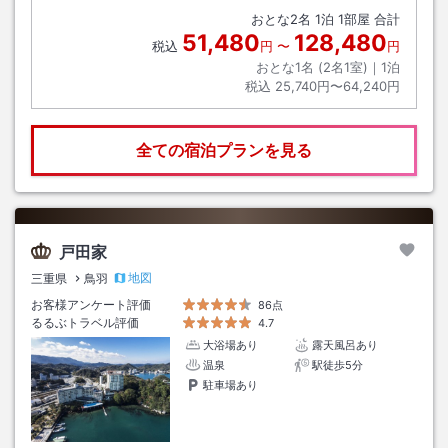
おとな
2
名
1
泊
1
部屋 合計
51,480
128,480
税込
円
〜
円
おとな1名 (
2
名1室)｜
1
泊
税込
25,740円〜64,240円
全ての宿泊プランを見る
戸田家
地図
三重県
鳥羽
お客様アンケート評価
86点
るるぶトラベル評価
4.7
大浴場あり
露天風呂あり
温泉
駅徒歩5分
駐車場あり