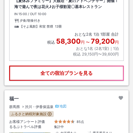
【夏休みファミリー】大観荘「夏のアドベンチャー」開催！
海で遊んで夜は花火♪お子様歓迎〇基本レストラン
IN
チェックイン
15:00
/ OUT
チェックアウト
10:00
夕食/朝食付き
【そよ風館】和室 禁煙
13畳
おとな
2
名
1
泊
1
部屋 合計
58,300
79,200
税込
円
〜
円
おとな1名 (
2
名1室)｜
1
泊
税込
29,150円〜39,600円
全ての宿泊プランを見る
福一
地図
群馬県
渋川・伊香保温泉
ふるさと納税対象施設
お客様アンケート評価
85点
るるぶトラベル評価
集計中