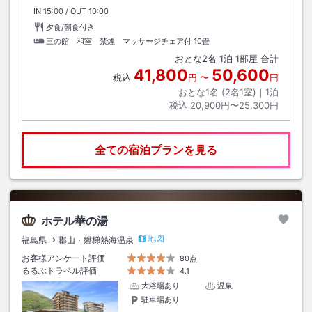
IN
チェックイン
15:00
/ OUT
チェックアウト
10:00
夕食/朝食付き
三の館 和室 禁煙 マッサージチェア付
10畳
おとな
2
名
1
泊
1
部屋 合計
41,800
50,600
税込
円
〜
円
おとな1名 (
2
名1室)｜
1
泊
税込
20,900円〜25,300円
全ての宿泊プランを見る
ホテル華の湯
地図
福島県
郡山・磐梯熱海温泉
お客様アンケート評価
80点
るるぶトラベル評価
4.1
大浴場あり
温泉
駐車場あり