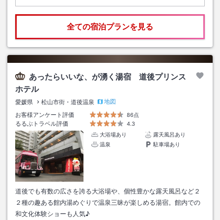
全ての宿泊プランを見る
あったらいいな、が湧く湯宿 道後プリンス
ホテル
地図
愛媛県
松山市街・道後温泉
お客様アンケート評価
86点
るるぶトラベル評価
4.3
大浴場あり
露天風呂あり
温泉
駐車場あり
道後でも有数の広さを誇る大浴場や、個性豊かな露天風呂など２
２種の趣ある館内湯めぐりで温泉三昧が楽しめる湯宿。館内での
和文化体験ショーも人気♪