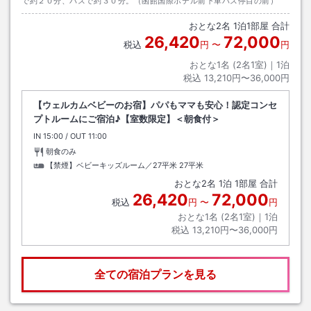
で約２０分、バスで約３０分。（函館国際ホテル前下車バス停目の前）
おとな
2
名
1
泊
1
部屋 合計
26,420
72,000
税込
円
〜
円
おとな1名 (
2
名1室)｜
1
泊
税込
13,210円〜36,000円
【ウェルカムベビーのお宿】パパもママも安心！認定コンセ
プトルームにご宿泊♪【室数限定】＜朝食付＞
IN
チェックイン
15:00
/ OUT
チェックアウト
11:00
朝食のみ
【禁煙】ベビーキッズルーム／27平米
27平米
おとな
2
名
1
泊
1
部屋 合計
26,420
72,000
税込
円
〜
円
おとな1名 (
2
名1室)｜
1
泊
税込
13,210円〜36,000円
全ての宿泊プランを見る