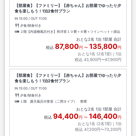
【部屋食】【ファミリー】【赤ちゃん】お部屋でゆったり夕
食を楽しもう！1泊2食付プラン
IN
チェックイン
15:00
/ OUT
チェックアウト
11:00
夕食/朝食付き
２階【内湯檜風呂付き】和洋室１０畳＋６畳＋ツインベット＋踏込
おとな
2
名
1
泊
1
部屋 合計
87,800
135,800
税込
円
〜
円
おとな1名 (
2
名1室)｜
1
泊
税込
43,900円〜67,900円
【部屋食】【ファミリー】【赤ちゃん】お部屋でゆったり夕
食を楽しもう！1泊2食付プラン
IN
チェックイン
15:00
/ OUT
チェックアウト
11:00
夕食/朝食付き
１階 露天風呂付客室（二間タイプ） 禁煙
おとな
2
名
1
泊
1
部屋 合計
94,400
146,400
税込
円
〜
円
おとな1名 (
2
名1室)｜
1
泊
税込
47,200円〜73,200円