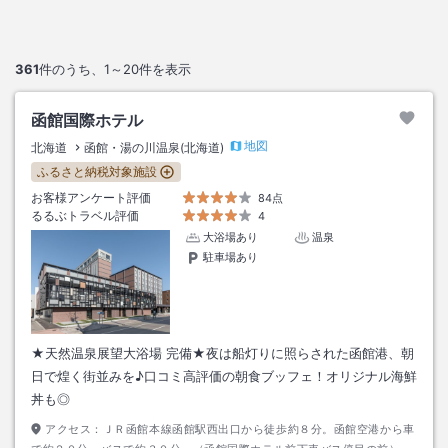
361
件のうち、
1～20
件を表示
函館国際ホテル
地図
北海道
函館・湯の川温泉(北海道)
ふるさと納税対象施設
お客様アンケート評価
84点
るるぶトラベル評価
4
大浴場あり
温泉
駐車場あり
★天然温泉展望大浴場 完備★夜は船灯りに照らされた函館港、朝
日で煌く街並みを♪口コミ高評価の朝食ブッフェ！オリジナル海鮮
丼も◎
アクセス：
ＪＲ函館本線函館駅西出口から徒歩約８分。函館空港から車