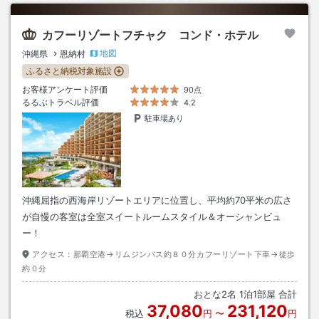
カフーリゾートフチャク コンド・ホテル
地図
沖縄県
恩納村
ふるさと納税対象施設
お客様アンケート評価
90点
るるぶトラベル評価
4.2
駐車場あり
沖縄屈指の西海岸リゾートエリアに位置し、平均約70平米の広さ
が自慢の客室は全室スイートルームスタイル＆オーシャンビュ
ー！
アクセス：
那覇空港→リムジンバス約８０分カフーリゾート下車→徒歩
約０分
おとな
2
名
1
泊
1
部屋 合計
37,080
231,120
税込
円
〜
円