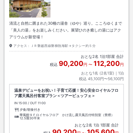
清流と自然に囲まれた30種の湯舎（ゆや）巡り。こころゆくまで
「美人の湯」をお楽しみください。展望ひのき癒しの湯にはアク
アリウムが新登場！
アクセス：
ＪＲ磐越西線磐梯熱海駅→タクシー約５分
おとな
2
名
1
泊
1
部屋 合計
90,200
112,200
税込
円
〜
円
おとな1名 (
2
名1室)｜
1
泊
税込
45,100円〜56,100円
温泉デビューをお祝い！子育て応援！安心安全ロイヤルフロ
ア露天風呂付客室プラン＜ツアービュッフェ＞
IN
チェックイン
15:00
/ OUT
チェックアウト
11:00
夕食/朝食付き
華風館９Ｆロイヤルフロア かけ流し露天風呂付特別室（禁煙）
12.5畳30平米
おとな
2
名
1
泊
1
部屋 合計
90,200
105,600
税込
円
〜
円