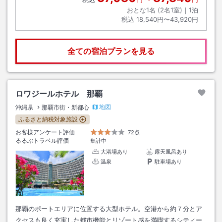
おとな1名 (
2
名1室)｜
1
泊
税込
18,540円〜43,920円
全ての宿泊プランを見る
ロワジールホテル 那覇
地図
沖縄県
那覇市街・新都心
ふるさと納税対象施設
お客様アンケート評価
72点
るるぶトラベル評価
集計中
大浴場あり
露天風呂あり
温泉
駐車場あり
那覇のポートエリアに位置する大型ホテル。空港から約７分とア
クセスも良く充実した都市機能とリゾート感を満喫するシティー