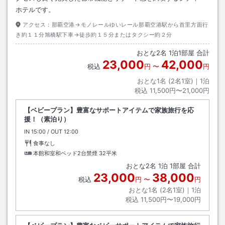
ホテルです。
アクセス：
那覇空港→モノレールゆいレール那覇空港駅から首里方面行
き約１１分旭橋駅下車→徒歩約１５分またはタクシー約２分
おとな
2
名
1
泊
1
部屋 合計
23,000
42,000
税込
円
〜
円
おとな1名 (
2
名1室)｜
1
泊
税込
11,500円〜21,000円
【ベビープラン】豊富なサポートアイテムで家族旅行を応
援！（素泊り）
IN
チェックイン
15:00
/ OUT
チェックアウト
12:00
食事なし
本館和室和ベッド2台禁煙
32平米
おとな
2
名
1
泊
1
部屋 合計
23,000
38,000
税込
円
〜
円
おとな1名 (
2
名1室)｜
1
泊
税込
11,500円〜19,000円