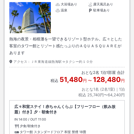
大浴場あり
露天風呂あり
温泉
駐車場あり
熱海の夜景・相模灘を一望できるリゾート型ホテル。広々とした
客室のタワー館とリゾート感たっぷりのＡＱＵＡＳＱＵＡＲＥが
あります
アクセス：
ＪＲ東海道線熱海駅→タクシー約１０分
おとな
2
名
1
泊
1
部屋 合計
51,480
128,480
税込
円
〜
円
おとな1名 (
2
名1室)｜
1
泊
税込
25,740円〜64,240円
広々和室ステイ！赤ちゃんくらぶ【フリーフロー（飲み放
題）付き】夕・朝食付き
IN
チェックイン
14:00
/ OUT
チェックアウト
11:00
夕食/朝食付き
タワー館 スタンダードフロア 和室 禁煙
18畳