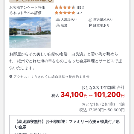
お客様アンケート評価
85点
るるぶトラベル評価
4.7
大浴場あり
露天風呂あり
温泉
駐車場あり
お部屋からその美しい白砂の名勝「白良浜」と碧い海が眺めら
れ、紀州でとれた海の幸を心のこもった会席料理とサービスで提
供いたします。
アクセス：
ＪＲきのくに線白浜駅→徒歩約１５分
おとな
2
名
1
泊
1
部屋 合計
34,100
101,200
税込
円
〜
円
おとな1名 (
2
名1室)｜
1
泊
税込
17,050円〜50,600円
【幼児添寝無料】お子様歓迎！ファミリー応援★特典付／彩
り会席