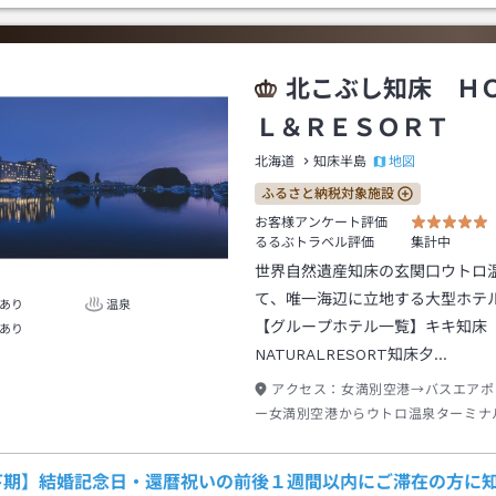
北こぶし知床 Ｈ
Ｌ＆ＲＥＳＯＲＴ
地図
北海道
知床半島
ふるさと納税対象施設
お客様アンケート評価
るるぶトラベル評価
集計中
世界自然遺産知床の玄関口ウトロ
て、唯一海辺に立地する大型ホテ
あり
温泉
【グループホテル一覧】キキ知床
あり
NATURALRESORT知床夕…
アクセス：
女満別空港→バスエアポ
ー女満別空港からウトロ温泉ターミナ
２０分ウトロ温泉ターミナル下車→徒
下期】結婚記念日・還暦祝いの前後１週間以内にご滞在の方に