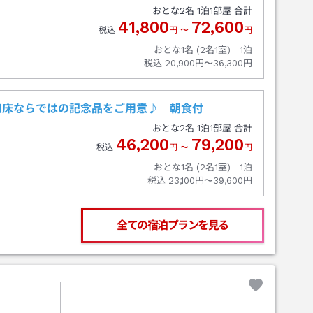
おとな
2
名
1
泊
1
部屋 合計
41,800
72,600
税込
円
〜
円
おとな1名 (
2
名1室)｜
1
泊
税込
20,900円〜36,300円
知床ならではの記念品をご用意♪ 朝食付
おとな
2
名
1
泊
1
部屋 合計
46,200
79,200
税込
円
〜
円
おとな1名 (
2
名1室)｜
1
泊
税込
23,100円〜39,600円
全ての宿泊プランを見る