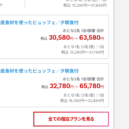
分
税込
15,290円〜37,840円
瑛産食材を使ったビュッフェ／夕朝食付
おとな
2
名
1
泊
1
部屋 合計
30,580
63,580
税込
円
〜
円
おとな1名 (
2
名1室)｜
1
泊
税込
15,290円〜31,790円
瑛産食材を使ったビュッフェ／夕朝食付
おとな
2
名
1
泊
1
部屋 合計
32,780
65,780
税込
円
〜
円
おとな1名 (
2
名1室)｜
1
泊
税込
16,390円〜32,890円
全ての宿泊プランを見る