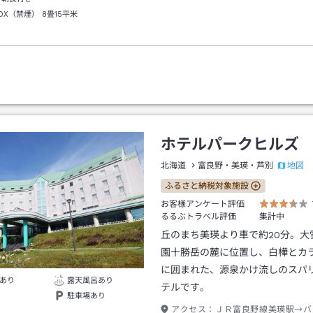
DX（禁煙）
8畳15平米
ホテルパークヒルズ
地図
北海道
富良野・美瑛・芦別
ふるさと納税対象施設
お客様アンケート評価
るるぶトラベル評価
集計中
丘のまち美瑛より車で約20分。大
園十勝岳の麓に位置し、白樺とカ
に囲まれた、源泉かけ流しのスパ
あり
露天風呂あり
テルです。
駐車場あり
アクセス：
ＪＲ富良野線美瑛駅→バ