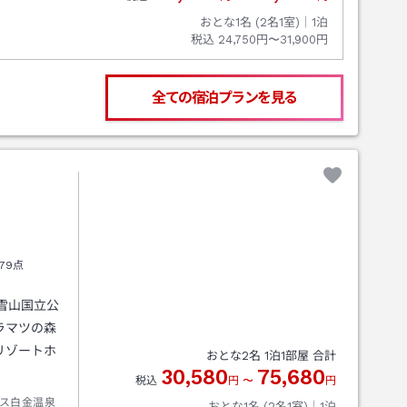
おとな1名 (
2
名1室)｜
1
泊
税込
24,750円〜31,900円
全ての宿泊プランを見る
79点
雪山国立公
ラマツの森
リゾートホ
おとな
2
名
1
泊
1
部屋 合計
30,580
75,680
税込
円
〜
円
ス白金温泉
おとな1名 (
2
名1室)｜
1
泊