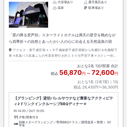
大浴場あり
露天風呂あり
温泉
駐車場あり
「星の降る里芦別」スターライトホテルは満天の星空を眺めなが
ら四季折々の自然とあったかい人の心に出会える天然温泉の宿
アクセス：
新千歳空港→ＪＲ千歳線新千歳空港駅から札幌行き札幌駅下
車→高速バス高速ふらの号富良野行き約１３０分芦別下車→タクシー約１
５分
おとな
2
名
1
泊
1
部屋 合計
56,870
72,600
税込
円
〜
円
おとな1名 (
2
名1室)｜
1
泊
税込
28,435円〜36,300円
【グランピング】貸切バレルサウナなど豊富なアクティビテ
ィ♪ドリンクインクルーシブBBQディナー☆
IN
チェックイン
14:30
/ OUT
チェックアウト
10:00
夕食/朝食付き
別棟スターグランピング／専用BBQテラス／調理器具＜禁煙＞
30
平米