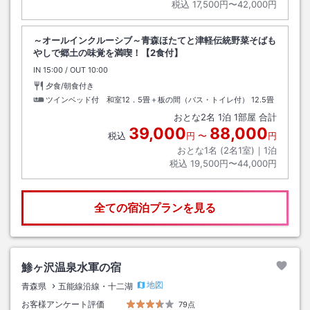
税込
17,500円〜42,000円
～オールインクルーシブ～青森ほたてと津軽伝統野菜そばも
やしで郷土の味覚を満喫！【2食付】
IN
チェックイン
15:00
/ OUT
チェックアウト
10:00
夕食/朝食付き
ツインベッド付 和室12．5畳＋板の間（バス・トイレ付）
12.5畳
おとな
2
名
1
泊
1
部屋 合計
39,000
88,000
税込
円
〜
円
おとな1名 (
2
名1室)｜
1
泊
税込
19,500円〜44,000円
全ての宿泊プランを見る
鯵ヶ沢温泉水軍の宿
地図
青森県
五能線沿線・十二湖
お客様アンケート評価
79点