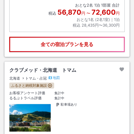
おとな
2
名
1
泊
1
部屋 合計
56,870
72,600
税込
円
〜
円
おとな1名 (
2
名1室)｜
1
泊
税込
28,435円〜36,300円
全ての宿泊プランを見る
クラブメッド・北海道 トマム
地図
北海道
トマム・占冠
ふるさと納税対象施設
お客様アンケート評価
集計中
るるぶトラベル評価
集計中
駐車場あり