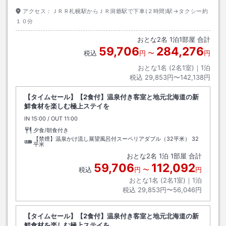
アクセス：
ＪＲＲ札幌駅からＪＲ洞爺駅で下車(２時間)駅→タクシー約
１０分
おとな
2
名
1
泊
1
部屋 合計
59,706
284,276
税込
円
〜
円
おとな1名 (
2
名1室)｜
1
泊
税込
29,853円〜142,138円
【タイムセール】【2食付】温泉付き客室と地元北海道の新
鮮食材を楽しむ極上ステイを
IN
チェックイン
15:00
/ OUT
チェックアウト
11:00
夕食/朝食付き
【禁煙】温泉かけ流し展望風呂付スーペリアダブル（32平米）
32
平米
おとな
2
名
1
泊
1
部屋 合計
59,706
112,092
税込
円
〜
円
おとな1名 (
2
名1室)｜
1
泊
税込
29,853円〜56,046円
【タイムセール】【2食付】温泉付き客室と地元北海道の新
鮮食材を楽しむ極上ステイを