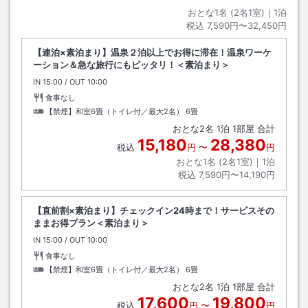
おとな1名 (
2
名1室)｜
1
泊
税込
7,590円〜32,450円
【連泊×素泊まり】温泉２泊以上でお得に滞在！温泉ワーケ
ーション＆急な旅行にもピッタリ！＜素泊まり＞
IN
チェックイン
15:00
/ OUT
チェックアウト
10:00
食事なし
【禁煙】和室6畳（トイレ付／最大2名）
6畳
おとな
2
名
1
泊
1
部屋 合計
15,180
28,380
税込
円
〜
円
おとな1名 (
2
名1室)｜
1
泊
税込
7,590円〜14,190円
【直前割×素泊まり】チェックイン24時まで！サービスその
ままお得プラン＜素泊まり＞
IN
チェックイン
15:00
/ OUT
チェックアウト
10:00
食事なし
【禁煙】和室6畳（トイレ付／最大2名）
6畳
おとな
2
名
1
泊
1
部屋 合計
17,600
19,800
税込
円
〜
円