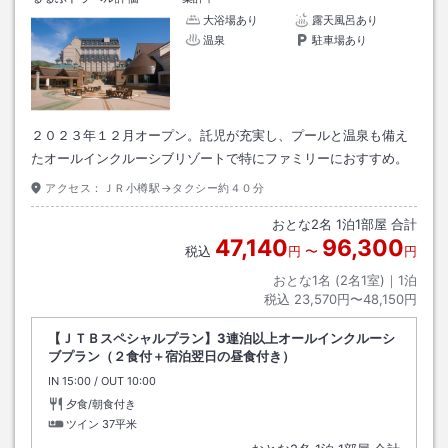
大浴場あり
露天風呂あり
温泉
駐車場あり
２０２３年１２月オープン。託児が充実し、プールと温泉も備え
たオールインクルーシブリゾートで特にファミリーにおすすめ。
アクセス：
ＪＲ小樽駅→タクシー約４０分
おとな
2
名
1
泊
1
部屋 合計
47,140
96,300
税込
円
〜
円
おとな1名 (
2
名1室)｜
1
泊
税込
23,570円〜48,150円
【ＪＴＢスペシャルプラン】3連泊以上オールインクルーシ
ブプラン（２食付＋宿泊翌日の昼食付き）
IN
チェックイン
15:00
/ OUT
チェックアウト
10:00
夕食/朝食付き
ツイン
37平米