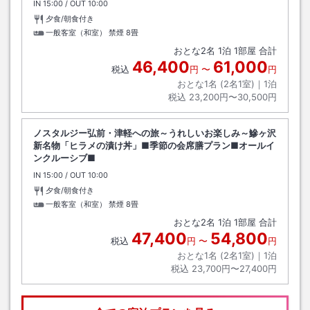
IN
チェックイン
15:00
/ OUT
チェックアウト
10:00
夕食/朝食付き
一般客室（和室） 禁煙
8畳
おとな
2
名
1
泊
1
部屋 合計
46,400
61,000
税込
円
〜
円
おとな1名 (
2
名1室)｜
1
泊
税込
23,200円〜30,500円
ノスタルジー弘前・津軽への旅～うれしいお楽しみ～鰺ヶ沢
新名物「ヒラメの漬け丼」■季節の会席膳プラン■オールイ
ンクルーシブ■
IN
チェックイン
15:00
/ OUT
チェックアウト
10:00
夕食/朝食付き
一般客室（和室） 禁煙
8畳
おとな
2
名
1
泊
1
部屋 合計
47,400
54,800
税込
円
〜
円
おとな1名 (
2
名1室)｜
1
泊
税込
23,700円〜27,400円