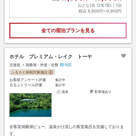
おとな1名 (
2
名1室)｜
1
泊
税込
8,800円〜9,900円
全ての宿泊プランを見る
ホテル プレミアム・レイク トーヤ
地図
北海道
洞爺湖・伊達・壮瞥
ふるさと納税対象施設
お客様アンケート評価
集計中
るるぶトラベル評価
集計中
温泉
駐車場あり
全客室洞爺湖ビュー、温泉かけ流しの客室風呂を完備しておりま
す。