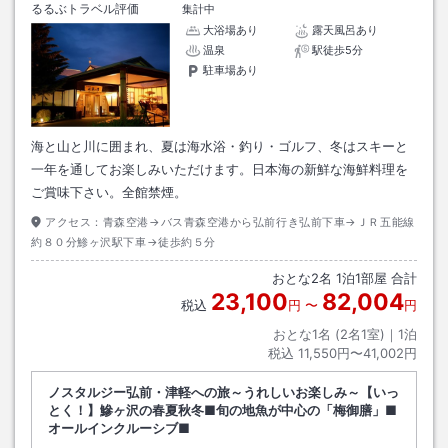
るるぶトラベル評価
集計中
大浴場あり
露天風呂あり
温泉
駅徒歩5分
駐車場あり
海と山と川に囲まれ、夏は海水浴・釣り・ゴルフ、冬はスキーと
一年を通してお楽しみいただけます。日本海の新鮮な海鮮料理を
ご賞味下さい。全館禁煙。
アクセス：
青森空港→バス青森空港から弘前行き弘前下車→ＪＲ五能線
約８０分鯵ヶ沢駅下車→徒歩約５分
おとな
2
名
1
泊
1
部屋 合計
23,100
82,004
税込
円
〜
円
おとな1名 (
2
名1室)｜
1
泊
税込
11,550円〜41,002円
ノスタルジー弘前・津軽への旅～うれしいお楽しみ～【いっ
とく！】鰺ヶ沢の春夏秋冬■旬の地魚が中心の「梅御膳」■
オールインクルーシブ■