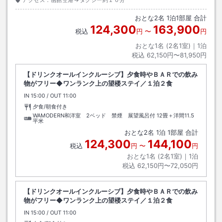
おとな
2
名
1
泊
1
部屋 合計
124,300
163,900
税込
円
〜
円
おとな1名 (
2
名1室)｜
1
泊
税込
62,150円〜81,950円
【ドリンクオールインクルーシブ】夕食時やＢＡＲでの飲み
物がフリー◆ワンランク上の望楼ステイ／１泊２食
IN
チェックイン
15:00
/ OUT
チェックアウト
11:00
夕食/朝食付き
WAMODERN和洋室 2ベッド 禁煙 展望風呂付
12畳＋洋間11.5
平米
おとな
2
名
1
泊
1
部屋 合計
124,300
144,100
税込
円
〜
円
おとな1名 (
2
名1室)｜
1
泊
税込
62,150円〜72,050円
【ドリンクオールインクルーシブ】夕食時やＢＡＲでの飲み
物がフリー◆ワンランク上の望楼ステイ／１泊２食
IN
チェックイン
15:00
/ OUT
チェックアウト
11:00