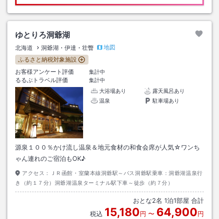
ゆとりろ洞爺湖
地図
北海道
洞爺湖・伊達・壮瞥
ふるさと納税対象施設
お客様アンケート評価
集計中
るるぶトラベル評価
集計中
大浴場あり
露天風呂あり
温泉
駐車場あり
源泉１００％かけ流し温泉＆地元食材の和食会席が人気☆ワンち
ゃん連れのご宿泊もOK♪
アクセス：
ＪＲ函館・室蘭本線洞爺駅～バス洞爺駅乗車：洞爺湖温泉行
き（約１７分）洞爺湖温泉ターミナル駅下車～徒歩（約７分）
おとな
2
名
1
泊
1
部屋 合計
15,180
64,900
税込
円
〜
円