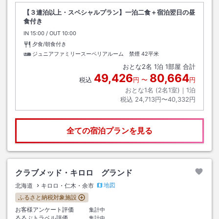
【３連泊以上・スペシャルプラン】一泊二食＋宿泊翌日の昼
食付き
IN
チェックイン
15:00
/ OUT
チェックアウト
10:00
夕食/朝食付き
ジュニアファミリースーペリアルーム 禁煙
42平米
おとな
2
名
1
泊
1
部屋 合計
49,426
80,664
税込
円
〜
円
おとな1名 (
2
名1室)｜
1
泊
税込
24,713円〜40,332円
全ての宿泊プランを見る
クラブメッド・キロロ グランド
地図
北海道
キロロ・仁木・余市
ふるさと納税対象施設
お客様アンケート評価
集計中
るるぶトラベル評価
集計中