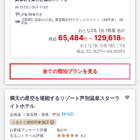
IN
チェックイン
15:00
/ OUT
チェックアウト
11:00
夕食/朝食付き
【禁煙】温泉かけ流し展望風呂付デラックスツイン（38平米）
38
平米
おとな
2
名
1
泊
1
部屋 合計
65,484
129,618
税込
円
〜
円
おとな1名 (
2
名1室)｜
1
泊
税込
32,742円〜64,809円
全ての宿泊プランを見る
満天の星空を堪能するリゾート芦別温泉スターラ
イトホテル
地図
北海道
富良野・美瑛・芦別
ふるさと納税対象施設
お客様アンケート評価
集計中
るるぶトラベル評価
4.2