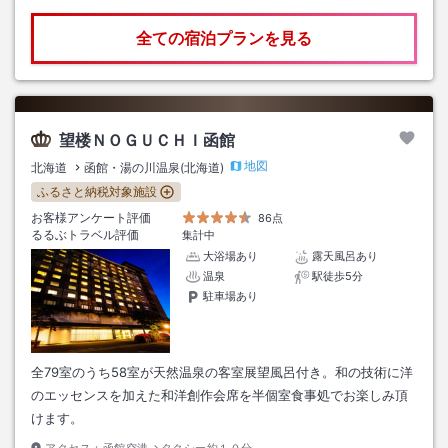
全ての宿泊プランを見る
望楼ＮＯＧＵＣＨＩ函館
地図
北海道
函館・湯の川温泉(北海道)
ふるさと納税対象施設
お客様アンケート評価
86点
るるぶトラベル評価
集計中
大浴場あり
露天風呂あり
温泉
駅徒歩5分
駐車場あり
全79室のうち58室が天然温泉の客室展望風呂付き。和の技術に洋
のエッセンスを加えた和洋創作会席を半個室食事処でお楽しみ頂
けます。
アクセス：
函館空港→タクシー約１０分