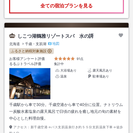
全ての宿泊プランを見る
しこつ湖鶴雅リゾートスパ 水の謌
地図
北海道
千歳・支笏湖
ふるさと納税対象施設
お客様アンケート評価
91点
るるぶトラベル評価
集計中
大浴場あり
露天風呂あり
温泉
駐車場あり
千歳駅から車で30分。千歳空港から車で40分に位置。ナトリウム
一炭酸水素塩泉の露天風呂で日頃の疲れを癒し地元の旬の素材を
中心とした料理自慢。
アクセス：
新千歳空港→バス支笏温泉行き約５５分支笏温泉下車→徒歩