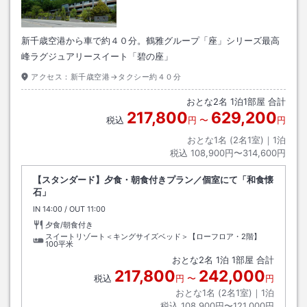
新千歳空港から車で約４０分。鶴雅グループ「座」シリーズ最高
峰ラグジュアリースイート「碧の座」
アクセス：
新千歳空港→タクシー約４０分
おとな
2
名
1
泊
1
部屋 合計
217,800
629,200
税込
円
〜
円
おとな1名 (
2
名1室)｜
1
泊
税込
108,900円〜314,600円
【スタンダード】夕食・朝食付きプラン／個室にて「和食懐
石」
IN
チェックイン
14:00
/ OUT
チェックアウト
11:00
夕食/朝食付き
スイートリゾート＜キングサイズベッド＞【ローフロア・2階】
100平米
おとな
2
名
1
泊
1
部屋 合計
217,800
242,000
税込
円
〜
円
おとな1名 (
2
名1室)｜
1
泊
税込
108,900円〜121,000円