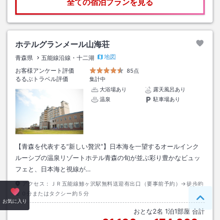
全ての宿泊プランを見る
ホテルグランメール山海荘
地図
青森県
五能線沿線・十二湖
お客様アンケート評価
85点
るるぶトラベル評価
集計中
大浴場あり
露天風呂あり
温泉
駐車場あり
【青森を代表する“新しい贅沢”】日本海を一望するオールインク
ルーシブの温泉リゾートホテル青森の旬が並ぶ彩り豊かなビュッ
フェと、日本海と視線が…
アクセス：
ＪＲ五能線鯵ヶ沢駅無料送迎有出口（要事前予約）→徒歩約
２０分またはタクシー約５分
ペー
お気に入り
おとな
2
名
1
泊
1
部屋 合計