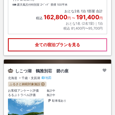
露天風呂付特別室 2ﾍﾞｯﾄﾞ 禁煙
100平米
おとな
2
名
1
泊
1
部屋 合計
162,800
191,400
税込
円
〜
円
おとな1名 (
2
名1室)｜
1
泊
税込
81,400円〜95,700円
全ての宿泊プランを見る
しこつ湖 鶴雅別荘 碧の座
地図
北海道
千歳・支笏湖
ふるさと納税対象施設
お客様アンケート評価
集計中
るるぶトラベル評価
集計中
駐車場あり