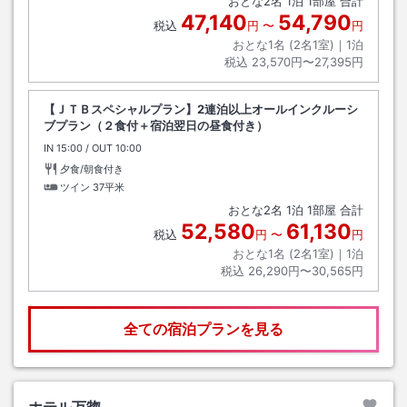
おとな
2
名
1
泊
1
部屋 合計
47,140
54,790
税込
円
〜
円
おとな1名 (
2
名1室)｜
1
泊
税込
23,570円〜27,395円
【ＪＴＢスペシャルプラン】2連泊以上オールインクルーシ
ブプラン（２食付＋宿泊翌日の昼食付き）
IN
チェックイン
15:00
/ OUT
チェックアウト
10:00
夕食/朝食付き
ツイン
37平米
おとな
2
名
1
泊
1
部屋 合計
52,580
61,130
税込
円
〜
円
おとな1名 (
2
名1室)｜
1
泊
税込
26,290円〜30,565円
全ての宿泊プランを見る