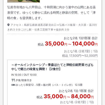
弘前市街地から八甲田山、十和田湖に向かう途中の山間にある温
泉宿です。ゆっくり静かに流れる時間と静寂の空間、そして「津
軽の食」を提供致します。
アクセス：
私鉄弘南鉄道黒石駅北出口→弘南バス板留・大川原・温川行
き約３０分こけし館・伝承工芸館下車→徒歩約３分
おとな
2
名
1
泊
1
部屋 合計
35,000
104,000
税込
円
〜
円
おとな1名 (
2
名1室)｜
1
泊
税込
17,500円〜52,000円
～オールインクルーシブ～青森ほたてと津軽伝統野菜そばも
やしで郷土の味覚を満喫！【2食付】
IN
チェックイン
15:00
/ OUT
チェックアウト
10:00
夕食/朝食付き
ゆったり和室12．5畳＋板の間（バス・トイレ付）
12.5畳
おとな
2
名
1
泊
1
部屋 合計
35,000
84,000
税込
円
〜
円
おとな1名 (
2
名1室)｜
1
泊