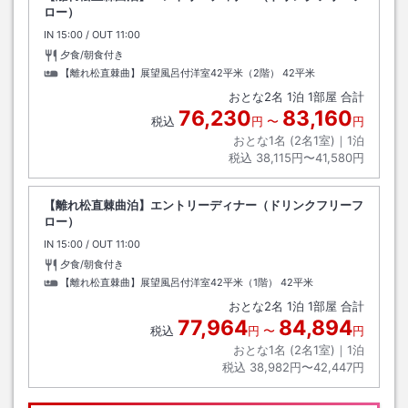
ロー）
IN
チェックイン
15:00
/ OUT
チェックアウト
11:00
夕食/朝食付き
【離れ松直棘曲】展望風呂付洋室42平米（2階）
42平米
おとな
2
名
1
泊
1
部屋 合計
76,230
83,160
税込
円
〜
円
おとな1名 (
2
名1室)｜
1
泊
税込
38,115円〜41,580円
【離れ松直棘曲泊】エントリーディナー（ドリンクフリーフ
ロー）
IN
チェックイン
15:00
/ OUT
チェックアウト
11:00
夕食/朝食付き
【離れ松直棘曲】展望風呂付洋室42平米（1階）
42平米
おとな
2
名
1
泊
1
部屋 合計
77,964
84,894
税込
円
〜
円
おとな1名 (
2
名1室)｜
1
泊
税込
38,982円〜42,447円