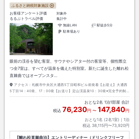
ふるさと納税対象施設
お客様アンケート評価
対象外
るるぶトラベル評価
集計中
無線LAN
駅徒歩5分
駐車場あり
眼前の渓谷を望む客室、サウナやシアター付の客室等、個性際立
つ全7室は、すべてが温泉を備えた特別室。新たに誕生した離れ松
直棘曲ではオープンスタ…
アクセス：
札幌市中央区大通西5丁目昭和ビル前発着【お迎え】大通西
5丁目14：40発、17：00発【お送り】定山渓温泉10：30発※完全予約制
ですのでご希望の方は当館公式HP送迎バス予約フォームよりお申込みくだ
おとな
2
名
1
泊
1
部屋 合計
さい※前日19時まで／先着順）
76,230
147,840
税込
円
〜
円
おとな1名 (
2
名1室)｜
1
泊
税込
38,115円〜73,920円
【離れ松直棘曲泊】エントリーディナー（ドリンクフリーフ