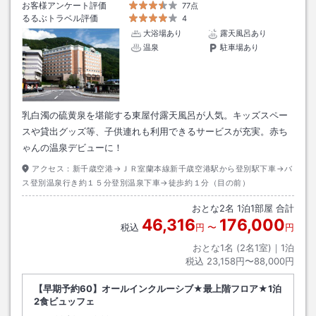
お客様アンケート評価
77点
るるぶトラベル評価
4
大浴場あり
露天風呂あり
温泉
駐車場あり
乳白濁の硫黄泉を堪能する東屋付露天風呂が人気。キッズスペー
スや貸出グッズ等、子供連れも利用できるサービスが充実。赤ち
ゃんの温泉デビューに！
アクセス：
新千歳空港→ＪＲ室蘭本線新千歳空港駅から登別駅下車→バ
ス登別温泉行き約１５分登別温泉下車→徒歩約１分（目の前）
おとな
2
名
1
泊
1
部屋 合計
46,316
176,000
税込
円
〜
円
おとな1名 (
2
名1室)｜
1
泊
税込
23,158円〜88,000円
【早期予約60】オールインクルーシブ★最上階フロア★1泊
2食ビュッフェ