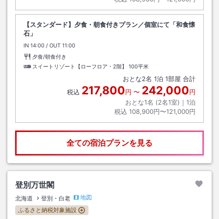
【スタンダード】夕食・朝食付きプラン／個室にて「和食懐
石」
IN
チェックイン
14:00
/ OUT
チェックアウト
11:00
夕食/朝食付き
スイートリゾート【ローフロア・2階】
100平米
おとな
2
名
1
泊
1
部屋 合計
217,800
242,000
税込
円
〜
円
おとな1名 (
2
名1室)｜
1
泊
税込
108,900円〜121,000円
全ての宿泊プランを見る
登別万世閣
地図
北海道
登別・白老
ふるさと納税対象施設