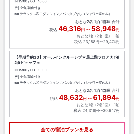
IN
チェックイン
15:00
/ OUT
チェックアウト
10:00
夕食/朝食付き
デラックス和モダンツイン／バスタブなし（シャワー室のみ）
おとな
2
名
1
泊
1
部屋 合計
46,316
58,948
税込
円
〜
円
おとな1名 (
2
名1室)｜
1
泊
税込
23,158円〜29,474円
【早期予約30】オールインクルーシブ★最上階フロア★1泊
2食ビュッフェ
IN
チェックイン
15:00
/ OUT
チェックアウト
10:00
夕食/朝食付き
デラックス和モダンツイン／バスタブなし（シャワー室のみ）
おとな
2
名
1
泊
1
部屋 合計
48,632
61,894
税込
円
〜
円
おとな1名 (
2
名1室)｜
1
泊
税込
24,316円〜30,947円
全ての宿泊プランを見る