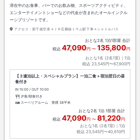
滞在中のお食事、バーでのお飲み物、スポーツアクティビティ、
エンターテイメントショーなどの代金が含まれたオールインクル
ーシブリゾートです。
アクセス：
新千歳空港→ＪＲ石勝線トマム駅下車→シャトルバス
おとな
2
名
1
泊
1
部屋 合計
47,090
135,800
税込
円
〜
円
おとな1名 (
2
名1室)｜
1
泊
税込
23,545円〜67,900円
【３連泊以上・スペシャルプラン】一泊二食＋宿泊翌日の昼
食付き
IN
チェックイン
15:00
/ OUT
チェックアウト
10:00
夕食/朝食付き
スーペリアルーム 禁煙
38平米
おとな
2
名
1
泊
1
部屋 合計
47,090
81,220
税込
円
〜
円
おとな1名 (
2
名1室)｜
1
泊
税込
23,545円〜40,610円