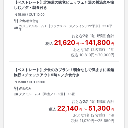
【ベストレート】北海道の味覚ビュッフェと湯の川温泉を愉
しむ／夕・朝食付き
IN
チェックイン
15:00
/ OUT
チェックアウト
10:00
夕食/朝食付き
カジュアルルームＡ【ソファスペース／ツイン／22平米】
22.6平
米
おとな
2
名
1
泊
1
部屋 合計
21,620
141,800
税込
円
〜
円
おとな1名 (
2
名1室)｜
1
泊
税込
10,810円〜70,900円
【ベストレート】夕食のみプラン！朝食なしで気ままに函館
旅行＜チェックアウト9時＞／夕食付き
IN
チェックイン
15:00
/ OUT
チェックアウト
09:00
夕食のみ
タタミルームＡ【和室／7．5畳】
7.5畳
おとな
2
名
1
泊
1
部屋 合計
22,140
51,300
税込
円
〜
円
おとな1名 (
2
名1室)｜
1
泊
税込
11,070円〜25,650円