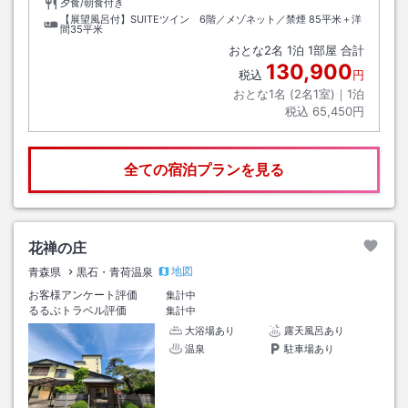
夕食/朝食付き
【展望風呂付】SUITEツイン 6階／メゾネット／禁煙
85平米＋洋
間35平米
おとな
2
名
1
泊
1
部屋 合計
130,900
税込
円
おとな1名 (
2
名1室)｜
1
泊
税込
65,450円
全ての宿泊プランを見る
花禅の庄
地図
青森県
黒石・青荷温泉
お客様アンケート評価
集計中
るるぶトラベル評価
集計中
大浴場あり
露天風呂あり
温泉
駐車場あり