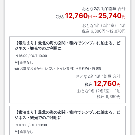
おとな
2
名
1
泊
1
部屋 合計
12,760
25,740
税込
円
〜
円
おとな1名 (
2
名1室)｜
1
泊
税込
6,380円〜12,870円
【素泊まり】最北の海の玄関・稚内でシンプルに泊まる。ビ
ジネス・観光でのご利用に
IN
チェックイン
16:00
/ OUT
チェックアウト
10:00
食事なし
お部屋おまかせ（バス・トイレ共同）※無料Wi－Fi
6畳
おとな
2
名
1
泊
1
部屋 合計
12,760
税込
円
おとな1名 (
2
名1室)｜
1
泊
税込
6,380円
【素泊まり】最北の海の玄関・稚内でシンプルに泊まる。ビ
ジネス・観光でのご利用に
IN
チェックイン
16:00
/ OUT
チェックアウト
10:00
食事なし