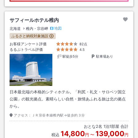
サフィールホテル稚内
地図
北海道
稚内・宗谷岬
ふるさと納税対象施設
お客様アンケート評価
82点
るるぶトラベル評価
4.5
駅徒歩5分
駐車場あり
日本最北端の本格的シティホテル。「利尻・礼文・サロベツ国立
公園」の観光拠点。素晴らしい自然・旅情あふれる旅は北の拠点
から。
アクセス：
ＪＲ宗谷本線稚内駅→徒歩約３分
おとな
2
名
1
泊
1
部屋 合計
14,800
139,000
税込
円
〜
円