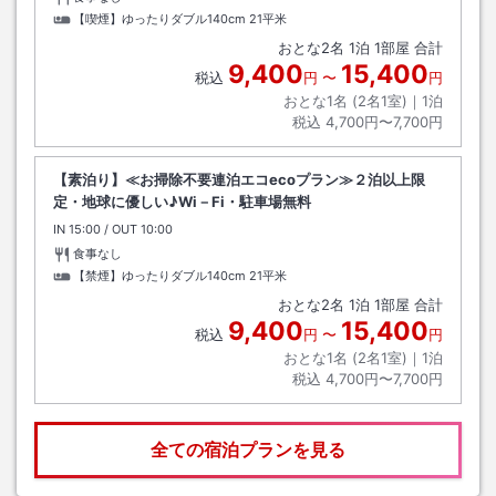
【喫煙】ゆったりダブル140cm
21平米
おとな
2
名
1
泊
1
部屋 合計
9,400
15,400
税込
円
〜
円
おとな1名 (
2
名1室)｜
1
泊
税込
4,700円〜7,700円
【素泊り】≪お掃除不要連泊エコecoプラン≫２泊以上限
定・地球に優しい♪Wi－Fi・駐車場無料
IN
チェックイン
15:00
/ OUT
チェックアウト
10:00
食事なし
【禁煙】ゆったりダブル140cm
21平米
おとな
2
名
1
泊
1
部屋 合計
9,400
15,400
税込
円
〜
円
おとな1名 (
2
名1室)｜
1
泊
税込
4,700円〜7,700円
全ての宿泊プランを見る