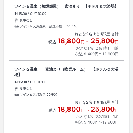
ツイン＆温泉（禁煙部屋） 素泊まり 【ホテル＆大浴場】
IN
チェックイン
15:00
/ OUT
チェックアウト
10:00
食事なし
ツイン＆天然温泉（禁煙部屋）
20平米
おとな
2
名
1
泊
1
部屋 合計
18,800
25,800
税込
円
〜
円
おとな1名 (
2
名1室)｜
1
泊
税込
9,400円〜12,900円
ツイン＆温泉 素泊まり（喫煙ルーム） 【ホテル＆大浴
場】
IN
チェックイン
15:00
/ OUT
チェックアウト
10:00
食事なし
ツイン＆天然温泉
20平米
おとな
2
名
1
泊
1
部屋 合計
18,800
25,800
税込
円
〜
円
おとな1名 (
2
名1室)｜
1
泊
税込
9,400円〜12,900円