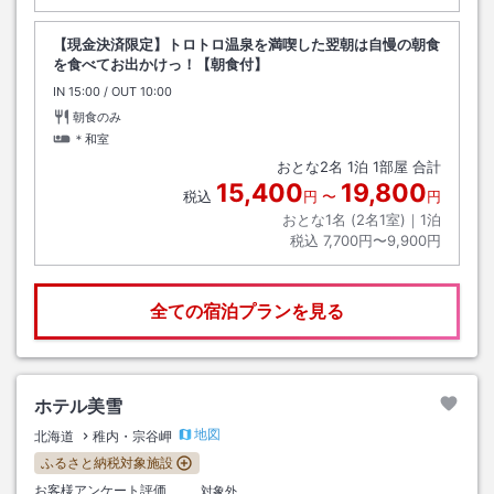
【現金決済限定】トロトロ温泉を満喫した翌朝は自慢の朝食
を食べてお出かけっ！【朝食付】
IN
チェックイン
15:00
/ OUT
チェックアウト
10:00
朝食のみ
＊和室
おとな
2
名
1
泊
1
部屋 合計
15,400
19,800
税込
円
〜
円
おとな1名 (
2
名1室)｜
1
泊
税込
7,700円〜9,900円
全ての宿泊プランを見る
ホテル美雪
地図
北海道
稚内・宗谷岬
ふるさと納税対象施設
お客様アンケート評価
対象外