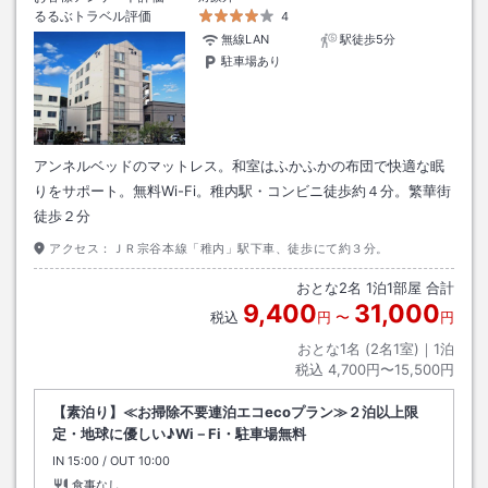
るるぶトラベル評価
4
無線LAN
駅徒歩5分
駐車場あり
アンネルベッドのマットレス。和室はふかふかの布団で快適な眠
りをサポート。無料Wi-Fi。稚内駅・コンビニ徒歩約４分。繁華街
徒歩２分
アクセス：
ＪＲ宗谷本線「稚内」駅下車、徒歩にて約３分。
おとな
2
名
1
泊
1
部屋 合計
9,400
31,000
税込
円
〜
円
おとな1名 (
2
名1室)｜
1
泊
税込
4,700円〜15,500円
【素泊り】≪お掃除不要連泊エコecoプラン≫２泊以上限
定・地球に優しい♪Wi－Fi・駐車場無料
IN
チェックイン
15:00
/ OUT
チェックアウト
10:00
食事なし