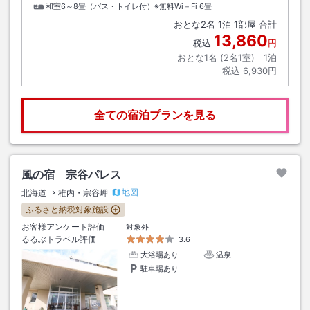
和室6～8畳（バス・トイレ付）※無料Wi－Fi
6畳
おとな
2
名
1
泊
1
部屋 合計
13,860
税込
円
おとな1名 (
2
名1室)｜
1
泊
税込
6,930円
全ての宿泊プランを見る
風の宿 宗谷パレス
地図
北海道
稚内・宗谷岬
ふるさと納税対象施設
お客様アンケート評価
対象外
るるぶトラベル評価
3.6
大浴場あり
温泉
駐車場あり