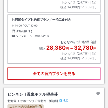
おとな1名 (
2
名1室)｜
1
泊
税込
14,190円〜16,390円
お部屋タイプお約束プラン／一泊二食付き
IN
チェックイン
14:00
/ OUT
チェックアウト
10:00
夕食/朝食付き
ツインルーム 禁煙
34平米
おとな
2
名
1
泊
1
部屋 合計
28,380
32,780
税込
円
〜
円
おとな1名 (
2
名1室)｜
1
泊
税込
14,190円〜16,390円
全ての宿泊プランを見る
ピンネシリ温泉ホテル望岳荘
地図
北海道
オホーツク沿岸北部・浜頓別
ふるさと納税対象施設