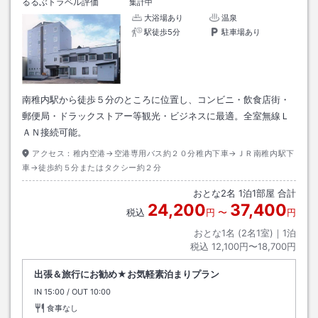
るるぶトラベル評価
集計中
大浴場あり
温泉
駅徒歩5分
駐車場あり
南稚内駅から徒歩５分のところに位置し、コンビニ・飲食店街・
郵便局・ドラックストアー等観光・ビジネスに最適。全室無線Ｌ
ＡＮ接続可能。
アクセス：
稚内空港→空港専用バス約２０分稚内下車→ＪＲ南稚内駅下
車→徒歩約５分またはタクシー約２分
おとな
2
名
1
泊
1
部屋 合計
24,200
37,400
税込
円
〜
円
おとな1名 (
2
名1室)｜
1
泊
税込
12,100円〜18,700円
出張＆旅行にお勧め★お気軽素泊まりプラン
IN
チェックイン
15:00
/ OUT
チェックアウト
10:00
食事なし