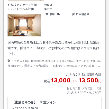
お客様アンケート評価
対象外
るるぶトラベル評価
集計中
無線LAN
駐車場あり
国内有数の自然湧水による冷泉を適温に沸かした掛け流し温泉旅
館です。国道２７５号線沿いでお車でのご来館にはアクセス良好
です。
アクセス：
国内有数の自然湧水による冷泉を適温に沸かした掛け流し温
泉旅館です。国道２７５号線沿いでお車でのご来館にはアクセス良好で
す。
おとな
2
名
1
泊
1
部屋 合計
13,000
13,500
税込
円
〜
円
おとな1名 (
2
名1室)｜
1
泊
税込
6,500円〜6,750円
【素泊まりのみ】 和室ツイン
IN
チェックイン
15:00
/ OUT
チェックアウト
10:00