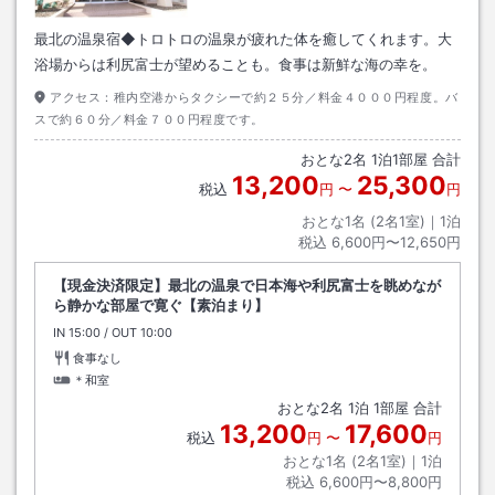
最北の温泉宿◆トロトロの温泉が疲れた体を癒してくれます。大
浴場からは利尻富士が望めることも。食事は新鮮な海の幸を。
アクセス：
稚内空港からタクシーで約２５分／料金４０００円程度。バ
スで約６０分／料金７００円程度です。
おとな
2
名
1
泊
1
部屋 合計
13,200
25,300
税込
円
〜
円
おとな1名 (
2
名1室)｜
1
泊
税込
6,600円〜12,650円
【現金決済限定】最北の温泉で日本海や利尻富士を眺めなが
ら静かな部屋で寛ぐ【素泊まり】
IN
チェックイン
15:00
/ OUT
チェックアウト
10:00
食事なし
＊和室
おとな
2
名
1
泊
1
部屋 合計
13,200
17,600
税込
円
〜
円
おとな1名 (
2
名1室)｜
1
泊
税込
6,600円〜8,800円