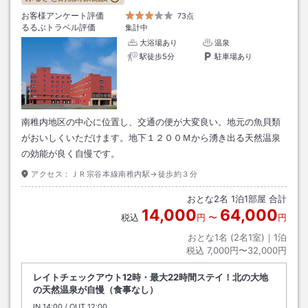
お客様アンケート評価
73点
るるぶトラベル評価
集計中
大浴場あり
温泉
駅徒歩5分
駐車場あり
南稚内地区の中心に位置し、交通の便が大変良い。地元の魚貝類
がおいしくいただけます。地下１２００Ｍから湧き出る天然温泉
の効能が良く自慢です。
アクセス：
ＪＲ宗谷本線南稚内駅→徒歩約３分
おとな
2
名
1
泊
1
部屋 合計
14,000
64,000
税込
円
〜
円
おとな1名 (
2
名1室)｜
1
泊
税込
7,000円〜32,000円
レイトチェックアウト12時・最大22時間ステイ！北の大地
の天然温泉が自慢（食事なし）
IN
チェックイン
14:00
/ OUT
チェックアウト
12:00