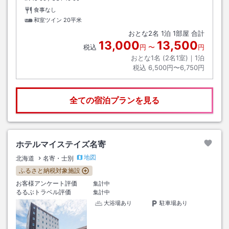
食事なし
和室ツイン
20平米
おとな
2
名
1
泊
1
部屋 合計
13,000
13,500
税込
円
〜
円
おとな1名 (
2
名1室)｜
1
泊
税込
6,500円〜6,750円
全ての宿泊プランを見る
ホテルマイステイズ名寄
地図
北海道
名寄・士別
ふるさと納税対象施設
お客様アンケート評価
集計中
るるぶトラベル評価
集計中
大浴場あり
駐車場あり