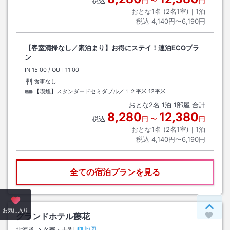
税込
円
〜
円
おとな1名 (
2
名1室)｜
1
泊
税込
4,140円〜6,190円
【客室清掃なし／素泊まり】お得にステイ！連泊ECOプラ
ン
IN
チェックイン
15:00
/ OUT
チェックアウト
11:00
食事なし
【喫煙】スタンダードセミダブル／１２平米
12平米
おとな
2
名
1
泊
1
部屋 合計
8,280
12,380
税込
円
〜
円
おとな1名 (
2
名1室)｜
1
泊
税込
4,140円〜6,190円
全ての宿泊プランを見る
ペー
お気に入り
グランドホテル藤花
地図
北海道
名寄・士別