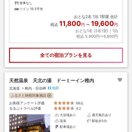
食事なし
ツイン
16.5平米
おとな
2
名
1
泊
1
部屋 合計
11,800
19,600
税込
円
〜
円
おとな1名 (
2
名1室)｜
1
泊
税込
5,900円〜9,800円
全ての宿泊プランを見る
天然温泉 天北の湯 ドーミーイン稚内
地図
北海道
稚内・宗谷岬
ふるさと納税対象施設
お客様アンケート評価
88点
るるぶトラベル評価
4.2
大浴場あり
露天風呂あり
温泉
駅徒歩5分
駐車場あり