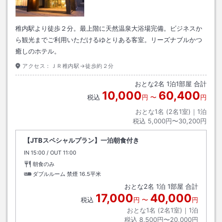
稚内駅より徒歩２分。最上階に天然温泉大浴場完備。ビジネスか
ら観光までご利用いただけるゆとりある客室。リーズナブルかつ
癒しのホテル。
アクセス：
ＪＲ稚内駅→徒歩約２分
おとな
2
名
1
泊
1
部屋 合計
10,000
60,400
税込
円
〜
円
おとな1名 (
2
名1室)｜
1
泊
税込
5,000円〜30,200円
【JTBスペシャルプラン】一泊朝食付き
IN
チェックイン
15:00
/ OUT
チェックアウト
11:00
朝食のみ
ダブルルーム 禁煙
16.5平米
おとな
2
名
1
泊
1
部屋 合計
17,000
40,000
税込
円
〜
円
おとな1名 (
2
名1室)｜
1
泊
税込
8,500円〜20,000円