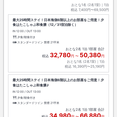
おとな1名 (
2
名1室)｜
1
泊
税込
7,400円〜69,500円
最大25時間ステイ！日本海側6階以上のお部屋をご用意！夕
食はたこしゃぶ和食膳（12／31宿泊除く）
IN
チェックイン
12:00
/ OUT
チェックアウト
13:00
夕食/朝食付き
スタンダードツイン 禁煙
21平米
おとな
2
名
1
泊
1
部屋 合計
32,780
50,380
税込
円
〜
円
おとな1名 (
2
名1室)｜
1
泊
税込
16,390円〜25,190円
最大25時間ステイ！日本海側6階以上のお部屋をご用意！夕
食はたこしゃぶ和食膳♪
IN
チェックイン
12:00
/ OUT
チェックアウト
13:00
夕食/朝食付き
スタンダードツイン 禁煙
21平米
おとな
2
名
1
泊
1
部屋 合計
34,980
66,880
税込
円
〜
円