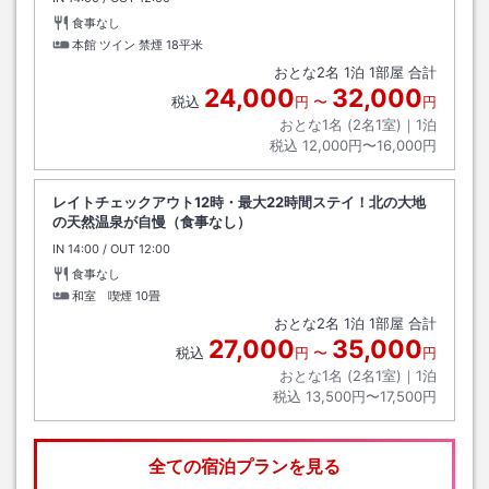
食事なし
本館 ツイン 禁煙
18平米
おとな
2
名
1
泊
1
部屋 合計
24,000
32,000
税込
円
〜
円
おとな1名 (
2
名1室)｜
1
泊
税込
12,000円〜16,000円
レイトチェックアウト12時・最大22時間ステイ！北の大地
の天然温泉が自慢（食事なし）
IN
チェックイン
14:00
/ OUT
チェックアウト
12:00
食事なし
和室 喫煙
10畳
おとな
2
名
1
泊
1
部屋 合計
27,000
35,000
税込
円
〜
円
おとな1名 (
2
名1室)｜
1
泊
税込
13,500円〜17,500円
全ての宿泊プランを見る