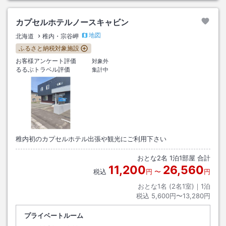
カプセルホテルノースキャビン
地図
北海道
稚内・宗谷岬
ふるさと納税対象施設
お客様アンケート評価
対象外
るるぶトラベル評価
集計中
稚内初のカプセルホテル出張や観光にご利用下さい
おとな
2
名
1
泊
1
部屋 合計
11,200
26,560
税込
円
〜
円
おとな1名 (
2
名1室)｜
1
泊
税込
5,600円〜13,280円
プライベートルーム