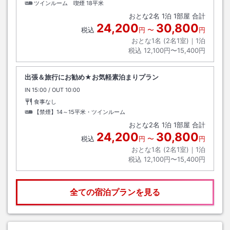
ツインルーム 喫煙
18平米
おとな
2
名
1
泊
1
部屋 合計
24,200
30,800
税込
円
〜
円
おとな1名 (
2
名1室)｜
1
泊
税込
12,100円〜15,400円
出張＆旅行にお勧め★お気軽素泊まりプラン
IN
チェックイン
15:00
/ OUT
チェックアウト
10:00
食事なし
【禁煙】14～15平米・ツインルーム
おとな
2
名
1
泊
1
部屋 合計
24,200
30,800
税込
円
〜
円
おとな1名 (
2
名1室)｜
1
泊
税込
12,100円〜15,400円
全ての宿泊プランを見る