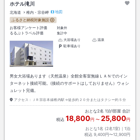
ホテル滝川
地図
北海道
稚内・宗谷岬
ふるさと納税対象施設
お客様アンケート評価
対象外
るるぶトラベル評価
集計中
大浴場あり
温泉
駐車場あり
男女大浴場あります（天然温泉）全館全客室無線ＬＡＮでのイン
ターネット接続可能。(接続のサポートはしておりません）ウォシ
ュレット完備。
アクセス：
ＪＲ宗谷本線稚内駅→徒歩約２０分またはタクシー約５分
おとな
2
名
1
泊
1
部屋 合計
18,800
25,800
税込
円
〜
円
おとな1名 (
2
名1室)｜
1
泊
税込
9,400円〜12,900円