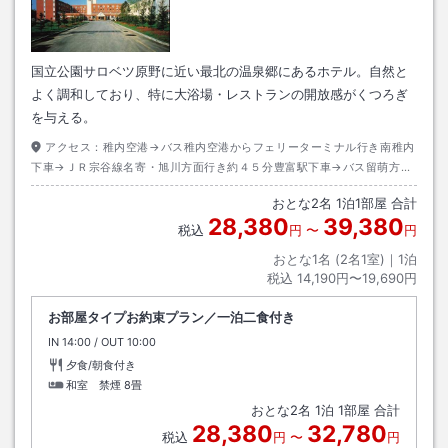
国立公園サロベツ原野に近い最北の温泉郷にあるホテル。自然と
よく調和しており、特に大浴場・レストランの開放感がくつろぎ
を与える。
アクセス：
稚内空港→バス稚内空港からフェリーターミナル行き南稚内
下車→ＪＲ宗谷線名寄・旭川方面行き約４５分豊富駅下車→バス留萌方面
行き温泉行き約１５分豊富温泉スキー場前下車
おとな
2
名
1
泊
1
部屋 合計
28,380
39,380
税込
円
〜
円
おとな1名 (
2
名1室)｜
1
泊
税込
14,190円〜19,690円
お部屋タイプお約束プラン／一泊二食付き
IN
チェックイン
14:00
/ OUT
チェックアウト
10:00
夕食/朝食付き
和室 禁煙
8畳
おとな
2
名
1
泊
1
部屋 合計
28,380
32,780
税込
円
〜
円