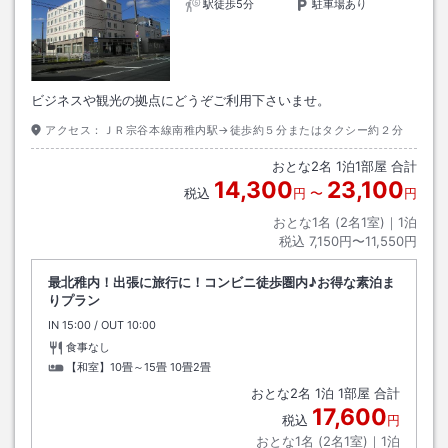
駅徒歩5分
駐車場あり
ビジネスや観光の拠点にどうぞご利用下さいませ。
アクセス：
ＪＲ宗谷本線南稚内駅→徒歩約５分またはタクシー約２分
おとな
2
名
1
泊
1
部屋 合計
14,300
23,100
税込
円
〜
円
おとな1名 (
2
名1室)｜
1
泊
税込
7,150円〜11,550円
最北稚内！出張に旅行に！コンビニ徒歩圏内♪お得な素泊ま
りプラン
IN
チェックイン
15:00
/ OUT
チェックアウト
10:00
食事なし
【和室】10畳～15畳
10畳2畳
おとな
2
名
1
泊
1
部屋 合計
17,600
税込
円
おとな1名 (
2
名1室)｜
1
泊