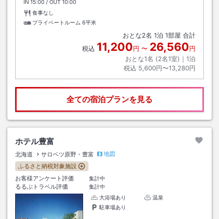
IN
チェックイン
15:00
/ OUT
チェックアウト
10:00
食事なし
プライベートルーム
6平米
おとな
2
名
1
泊
1
部屋 合計
11,200
26,560
税込
円
〜
円
おとな1名 (
2
名1室)｜
1
泊
税込
5,600円〜13,280円
全ての宿泊プランを見る
ホテル豊富
地図
北海道
サロベツ原野・豊富
ふるさと納税対象施設
お客様アンケート評価
集計中
るるぶトラベル評価
集計中
大浴場あり
温泉
駐車場あり