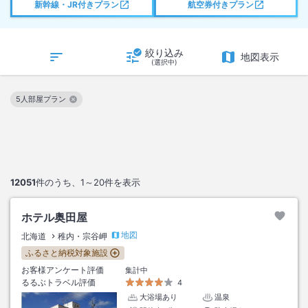
新幹線・JR付きプラン
航空券付きプラン
絞り込み
地図表示
(選択中)
5人部屋プラン
この絞り込み条件を解除
12051
件のうち、
1～20
件を表示
ホテル奥田屋
地図
北海道
稚内・宗谷岬
ふるさと納税対象施設
お客様アンケート評価
集計中
るるぶトラベル評価
4
大浴場あり
温泉