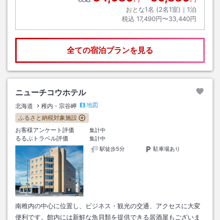
おとな1名 (
2
名1室)｜
1
泊
税込
17,490円〜33,440円
全ての宿泊プランを見る
ニューチコウホテル
地図
北海道
稚内・宗谷岬
ふるさと納税対象施設
お客様アンケート評価
集計中
るるぶトラベル評価
集計中
駅徒歩5分
駐車場あり
南稚内の中心に位置し、ビジネス・観光の交通、アクセスに大変
便利です。館内には新鮮な魚貝類を提供できる居酒屋もございま