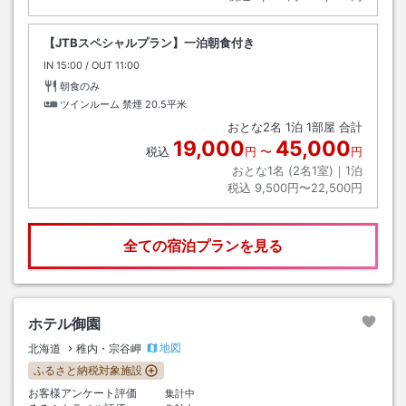
【JTBスペシャルプラン】一泊朝食付き
IN
チェックイン
15:00
/ OUT
チェックアウト
11:00
朝食のみ
ツインルーム 禁煙
20.5平米
おとな
2
名
1
泊
1
部屋 合計
19,000
45,000
税込
円
〜
円
おとな1名 (
2
名1室)｜
1
泊
税込
9,500円〜22,500円
全ての宿泊プランを見る
ホテル御園
地図
北海道
稚内・宗谷岬
ふるさと納税対象施設
お客様アンケート評価
集計中