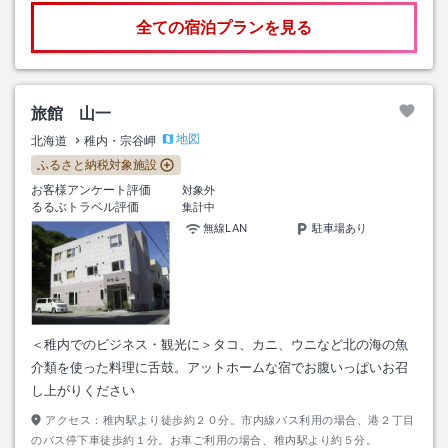
全ての宿泊プランを見る
旅館 山一
地図
北海道
稚内・宗谷岬
ふるさと納税対象施設
お客様アンケート評価
対象外
るるぶトラベル評価
集計中
無線LAN
駐車場あり
＜稚内でのビジネス・観光に＞タコ、カニ、ウニなど北の海の魚
介類を使った料理に舌鼓。アットホームな宿でお腹いっぱいお召
し上がりください
アクセス：
稚内駅より徒歩約２０分。市内線バス利用の場合、港２丁目
のバス停下車徒歩約１分。お車ご利用の場合、稚内駅より約５分。