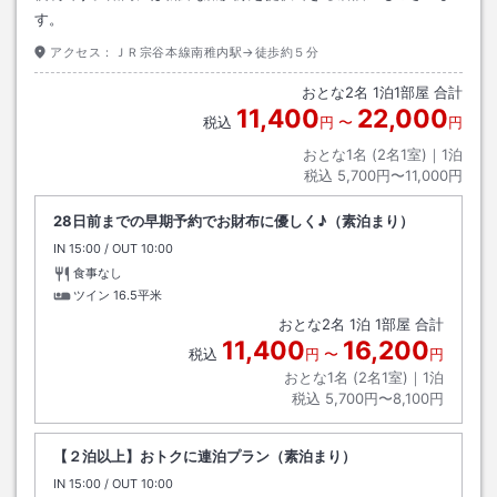
す。
アクセス：
ＪＲ宗谷本線南稚内駅→徒歩約５分
おとな
2
名
1
泊
1
部屋 合計
11,400
22,000
税込
円
〜
円
おとな1名 (
2
名1室)｜
1
泊
税込
5,700円〜11,000円
28日前までの早期予約でお財布に優しく♪（素泊まり）
IN
チェックイン
15:00
/ OUT
チェックアウト
10:00
食事なし
ツイン
16.5平米
おとな
2
名
1
泊
1
部屋 合計
11,400
16,200
税込
円
〜
円
おとな1名 (
2
名1室)｜
1
泊
税込
5,700円〜8,100円
【２泊以上】おトクに連泊プラン（素泊まり）
IN
チェックイン
15:00
/ OUT
チェックアウト
10:00