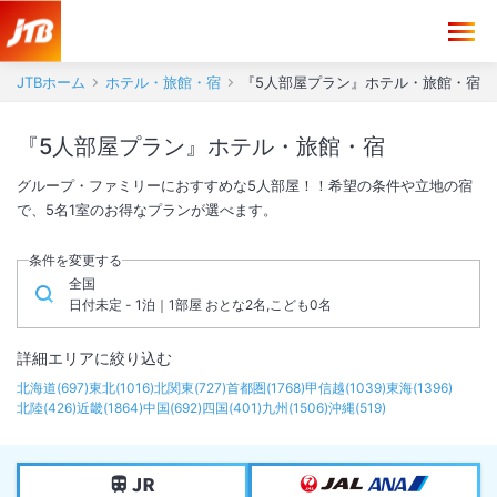
JTBホーム
ホテル・旅館・宿
『5人部屋プラン』ホテル・旅館・宿
『5人部屋プラン』ホテル・旅館・宿
グループ・ファミリーにおすすめな5人部屋！！希望の条件や立地の宿
で、5名1室のお得なプランが選べます。
条件を変更する
全国
日付未定 - 1泊｜1部屋 おとな2名,こども0名
詳細エリアに絞り込む
北海道
(
697
)
東北
(
1016
)
北関東
(
727
)
首都圏
(
1768
)
甲信越
(
1039
)
東海
(
1396
)
北陸
(
426
)
近畿
(
1864
)
中国
(
692
)
四国
(
401
)
九州
(
1506
)
沖縄
(
519
)