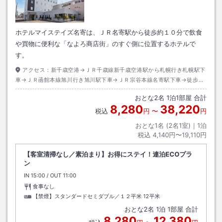
ホテルマイステイズ名寄は、ＪＲ名寄駅から徒歩約１０分で飲食
や買物に便利な「なよろ商店街」のすぐ側に位置するホテルで
す。
アクセス：
新千歳空港→ＪＲ千歳線新千歳空港駅から札幌行き札幌駅下
車→ＪＲ函館本線旭川行き旭川駅下車→ＪＲ宗谷本線名寄駅下車→徒歩約
１０分
おとな
2
名
1
泊
1
部屋 合計
8,280
38,220
税込
円
〜
円
おとな1名 (
2
名1室)｜
1
泊
税込
4,140円〜19,110円
【客室清掃なし／素泊まり】お得にステイ！連泊ECOプラ
ン
IN
チェックイン
15:00
/ OUT
チェックアウト
11:00
食事なし
【禁煙】スタンダードセミダブル／１２平米
12平米
おとな
2
名
1
泊
1
部屋 合計
8,280
12,380