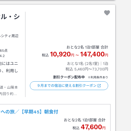
サル・シ
ルシティ周辺
おとな
2
名
1
泊
1
部屋 合計
85点
10,920
147,400
税込
円
〜
円
4.2
内にはユニ
おとな1名 (
2
名1室)｜
1
泊
税込
5,460円〜73,700円
り、利用し
割引クーポン配布中
※利用条件あり
９月までの宿泊に使える割引クーポン
道・山陽本
内回り約５
ユニバーサ
への旅／【早期45】朝食付
おとな
2
名
1
泊
1
部屋 合計
47,600
税込
円