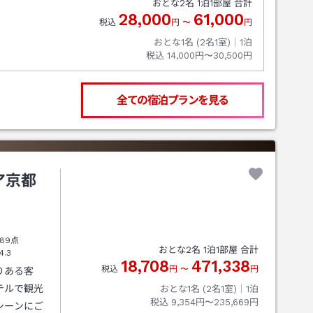
おとな
2
名
1
泊
1
部屋 合計
28,000
61,000
税込
円
〜
円
おとな1名 (
2
名1室)｜
1
泊
税込
14,000円〜30,500円
全ての宿泊プランを見る
ア京都
89点
おとな
2
名
1
泊
1
部屋 合計
4.3
18,708
471,338
税込
円
〜
円
りある客
テルで観光
おとな1名 (
2
名1室)｜
1
泊
税込
9,354円〜235,669円
シーンにご