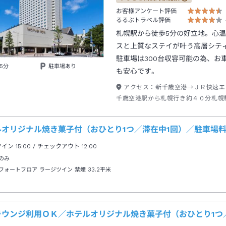
お客様アンケート評価
るるぶトラベル評価
札幌駅から徒歩5分の好立地。心
スと上質なステイが叶う高層シテ
駐車場は300台収容可能の為、お
5分
駐車場あり
も安心です。
アクセス：
新千歳空港→ＪＲ快速エ
千歳空港駅から札幌行き約４０分札幌
口→徒歩約５分
オリジナル焼き菓子付（おひとり1つ／滞在中1回）／駐車場料
クイン
15:00
/ チェックアウト
12:00
のみ
フォートフロア ラージツイン 禁煙
33.2平米
ラウンジ利用ＯＫ／ホテルオリジナル焼き菓子付（おひとり1つ