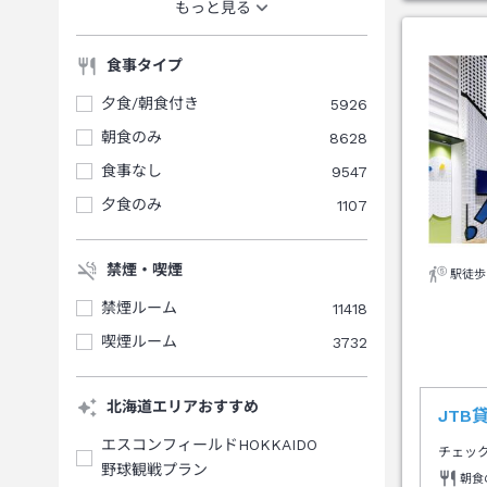
もっと見る
食事タイプ
夕食/朝食付き
5926
朝食のみ
8628
食事なし
9547
夕食のみ
1107
禁煙・喫煙
駅徒歩
禁煙ルーム
11418
喫煙ルーム
3732
北海道エリアおすすめ
JT
エスコンフィールドHOKKAIDO
チェッ
野球観戦プラン
朝食