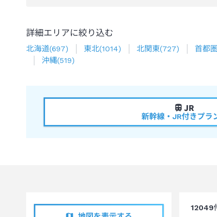
詳細エリアに絞り込む
北海道
(
697
)
東北
(
1014
)
北関東
(
727
)
首都
沖縄
(
519
)
新幹線・JR付きプラ
12049
地図を表示する