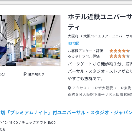
ホテル近鉄ユニバー
ティ
大阪府
大阪ベイエリア・ユニバーサ
地図
お客様アンケート評価
るるぶトラベル評価
パークゲートから徒歩約１分、館
バーサル・スタジオ・ストアがあ
5分
駐車場あり
やすさも抜群です。
アクセス：
ＪＲ新大阪駅→ＪＲ東海
線約５分大阪駅下車→ＪＲ大阪環状線
分西九条駅下車→ＪＲゆめ咲線約６分
ルシティ駅下車→徒歩約２分
B貸切「プレミアムナイト」付ユニバーサル・スタジオ・ジャパン
クイン
15:00
/ チェックアウト
11:00
のみ