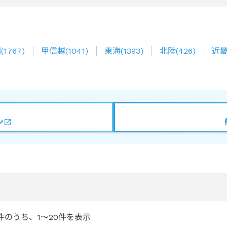
圏
(
1767
)
甲信越
(
1041
)
東海
(
1393
)
北陸
(
426
)
近
ン
件のうち、
1～20
件を表示