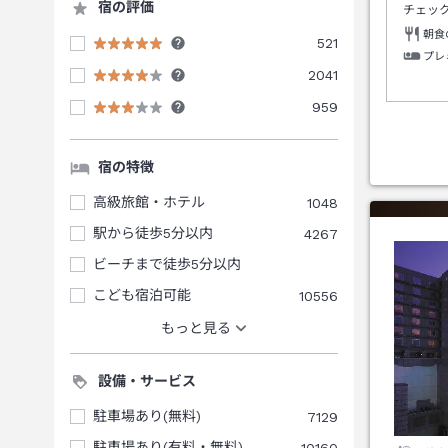
宿の評価
チェッ
朝食
521
プレ
2041
959
宿の特徴
高級旅館・ホテル
1048
駅から徒歩5分以内
4267
ビーチまで徒歩5分以内
こども宿泊可能
10556
もっと見る
設備・サービス
駐車場あり(無料)
7129
駐車場あり(有料・無料)
10160