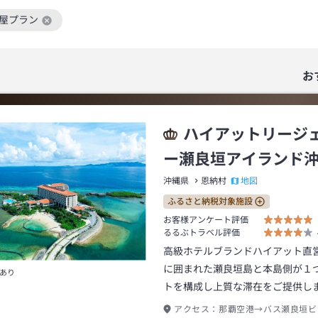
部屋プラン
絞り込み条件を解除
お
ハイアットリージ
ー瀬良垣アイランド
地図
沖縄県
恩納村
ふるさと納税対象施設
お客様アンケート評価
るるぶトラベル評価
高級ホテルブランドハイアット直
に囲まれた瀬良垣島と本島側が１
あり
トを構成し上質な滞在をご提供し
アクセス：
那覇空港→バス瀬良垣ビ