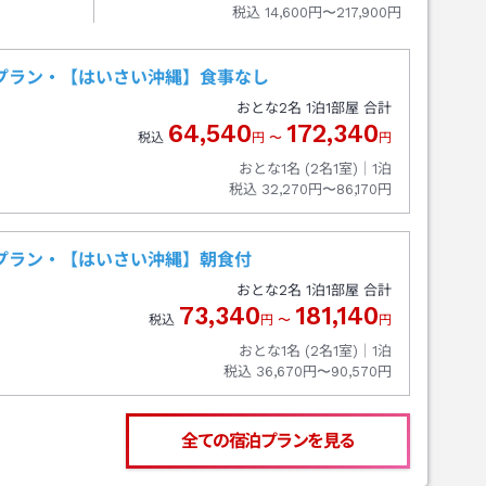
税込
14,600円〜217,900円
プラン・【はいさい沖縄】食事なし
おとな
2
名
1
泊
1
部屋 合計
64,540
172,340
税込
円
〜
円
おとな1名 (
2
名1室)｜
1
泊
税込
32,270円〜86,170円
プラン・【はいさい沖縄】朝食付
おとな
2
名
1
泊
1
部屋 合計
73,340
181,140
税込
円
〜
円
おとな1名 (
2
名1室)｜
1
泊
税込
36,670円〜90,570円
全ての宿泊プランを見る