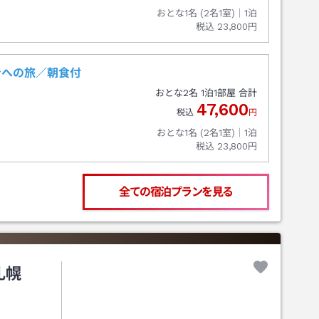
おとな1名 (
2
名1室)｜
1
泊
税込
23,800円
ンへの旅／朝食付
おとな
2
名
1
泊
1
部屋 合計
47,600
税込
円
おとな1名 (
2
名1室)｜
1
泊
税込
23,800円
全ての宿泊プランを見る
札幌