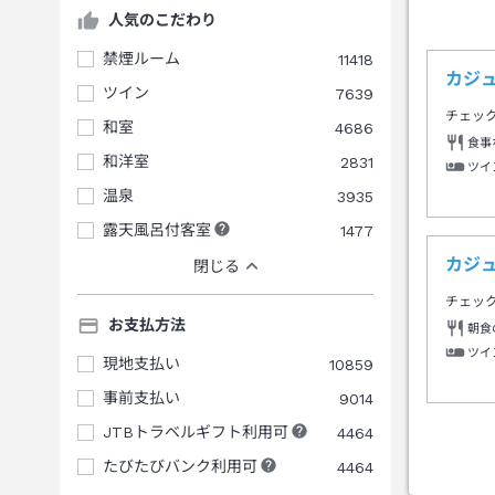
人気のこだわり
禁煙ルーム
11418
カジ
ツイン
7639
チェッ
和室
4686
食事
和洋室
2831
ツイ
温泉
3935
露天風呂付客室
1477
カジ
閉じる
チェッ
お支払方法
朝食
ツイ
現地支払い
10859
事前支払い
9014
JTBトラベルギフト利用可
4464
たびたびバンク利用可
4464