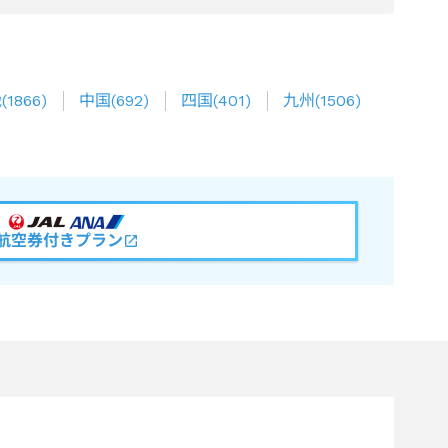
畿
(
1866
)
中国
(
692
)
四国
(
401
)
九州
(
1506
)
航空券付きプラン