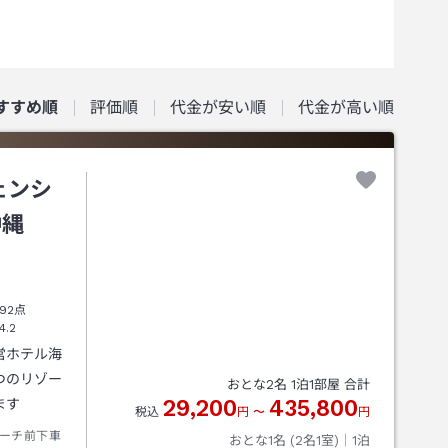
すすめ順
評価順
代金が安い順
代金が高い順
ェンシ
沖縄
92点
4.2
営ホテル海
つのリゾー
おとな
2
名
1
泊
1
部屋 合計
29,200
435,800
ます
税込
円
〜
円
ーチ前下車
おとな1名 (
2
名1室)｜
1
泊