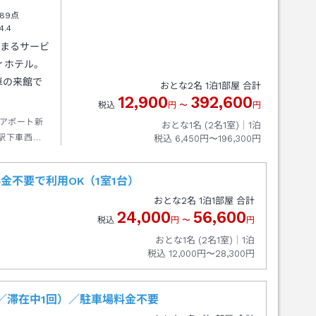
89点
4.4
温まるサービ
ィホテル。
車の来館で
おとな
2
名
1
泊
1
部屋 合計
12,900
392,600
税込
円
〜
円
アポート新
おとな1名 (
2
名1室)｜
1
泊
駅下車西出
税込
6,450円〜196,300円
金不要で利用OK（1室1台）
おとな
2
名
1
泊
1
部屋 合計
24,000
56,600
税込
円
〜
円
おとな1名 (
2
名1室)｜
1
泊
税込
12,000円〜28,300円
／滞在中1回）／駐車場料金不要