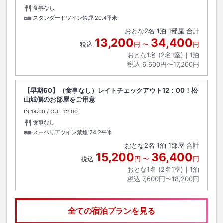
食事なし
スタンダードツイン禁煙
20.4平米
おとな
2
名
1
泊
1
部屋 合計
13,200
34,400
税込
円
〜
円
おとな1名 (
2
名1室)｜
1
泊
税込
6,600円〜17,200円
【早期60】（食事なし）レイトチェックアウト12：00！松
山城側のお部屋をご用意
IN
チェックイン
14:00
/ OUT
チェックアウト
12:00
食事なし
スーペリアツイン禁煙
24.2平米
おとな
2
名
1
泊
1
部屋 合計
15,200
36,400
税込
円
〜
円
おとな1名 (
2
名1室)｜
1
泊
税込
7,600円〜18,200円
全ての宿泊プランを見る