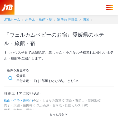
JTBホーム
ホテル・旅館・宿
家族旅行特集
四国
『ウェルカムベビーのお宿』愛媛県のホテ
ル・旅館・宿
ミキハウス子育て総研認定、赤ちゃん・小さなお子様連れに優しいホテ
ル・旅館をご紹介します。
条件を変更する
愛媛県
日付未定 - 1泊｜1部屋 おとな2名,こども0名
詳細エリアに絞り込む
松山・伊予・道後
(
1
)
今治・しまなみ海道
(
0
)
西条・石鎚山・新居浜
(
0
)
内子・大洲・佐田岬
(
0
)
久万高原・面河渓・四国カルスト
(
0
)
西予・宇和島・愛南
(
0
)