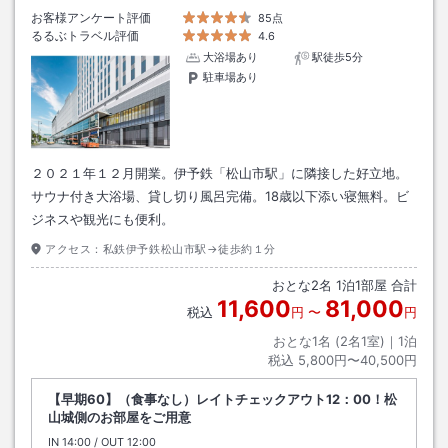
お客様アンケート評価
85点
るるぶトラベル評価
4.6
大浴場あり
駅徒歩5分
駐車場あり
２０２１年１２月開業。伊予鉄「松山市駅」に隣接した好立地。
サウナ付き大浴場、貸し切り風呂完備。18歳以下添い寝無料。ビ
ジネスや観光にも便利。
アクセス：
私鉄伊予鉄松山市駅→徒歩約１分
おとな
2
名
1
泊
1
部屋 合計
11,600
81,000
税込
円
〜
円
おとな1名 (
2
名1室)｜
1
泊
税込
5,800円〜40,500円
【早期60】（食事なし）レイトチェックアウト12：00！松
山城側のお部屋をご用意
IN
チェックイン
14:00
/ OUT
チェックアウト
12:00