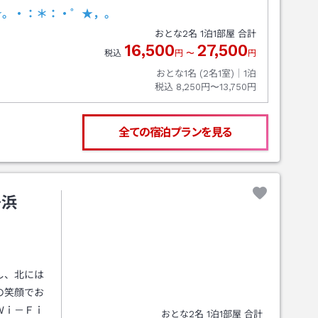
☆。・：＊：・゜★，。
おとな
2
名
1
泊
1
部屋 合計
16,500
27,500
税込
円
〜
円
おとな1名 (
2
名1室)｜
1
泊
税込
8,250円〜13,750円
全ての宿泊プランを見る
居浜
し、北には
の笑顔でお
Ｗｉ－Ｆｉ
おとな
2
名
1
泊
1
部屋 合計