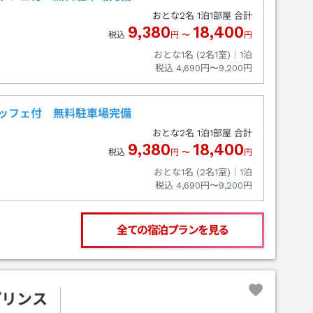
おとな
2
名
1
泊
1
部屋 合計
9,380
18,400
税込
円
〜
円
おとな1名 (
2
名1室)｜
1
泊
税込
4,690円〜9,200円
ッフェ付 無料駐車場完備
おとな
2
名
1
泊
1
部屋 合計
9,380
18,400
税込
円
〜
円
おとな1名 (
2
名1室)｜
1
泊
税込
4,690円〜9,200円
全ての宿泊プランを見る
プリンス