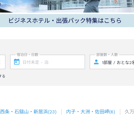
ビジネスホテル・出張パック特集はこちら
宿泊日・日数
部屋数・人数
する
西条・石鎚山・新居浜
(
23
)
内子・大洲・佐田岬
(
6
)
久