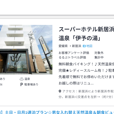
スーパーホテル新居
温泉「伊予の湯」
地図
愛媛県
新居浜
お客様アンケート評価
対象外
るるぶトラベル評価
集計中
無料朝食バイキング！♪天然温泉
完備★レディースルーム有！♪駐車
先着順で無料でお停めいただけま
あり
温泉
お越しの際はリニュ…
AN
駐車場あり
アクセス：
新居浜ICより新居浜市街
分。新居浜IC交差点を左折→（約7分
点を右折→（約3分）→スーパーホテ
泊】土日・日月2連泊プラン☆男女入れ替え天然温泉＆朝食ビュ