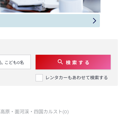
検 索 す る
レンタカーもあわせて検索する
万高原・面河渓・四国カルスト
(
0
)