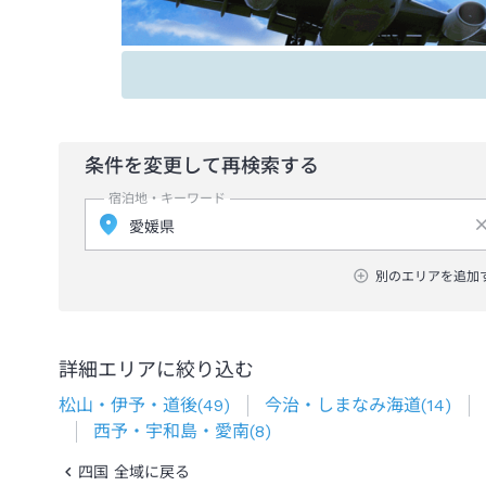
条件を変更して再検索する
宿泊地・キーワード
別のエリアを追加
詳細エリアに絞り込む
松山・伊予・道後
(
49
)
今治・しまなみ海道
(
14
)
西予・宇和島・愛南
(
8
)
四国 全域に戻る