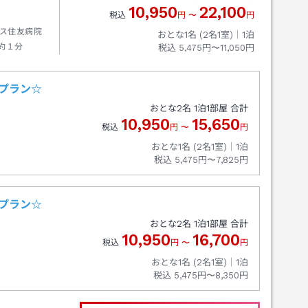
10,950
22,100
税込
円
〜
円
ス住友病院
おとな1名 (
2
名1室)｜
1
泊
約１分
税込
5,475円〜11,050円
プラン☆
おとな
2
名
1
泊
1
部屋 合計
10,950
15,650
税込
円
〜
円
おとな1名 (
2
名1室)｜
1
泊
税込
5,475円〜7,825円
プラン☆
おとな
2
名
1
泊
1
部屋 合計
10,950
16,700
税込
円
〜
円
おとな1名 (
2
名1室)｜
1
泊
税込
5,475円〜8,350円