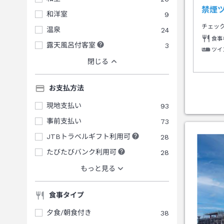
禁煙
和洋室
9
チェッ
温泉
24
食事
露天風呂付客室
3
ツイ
閉じる
お支払方法
現地支払い
93
事前支払い
73
JTBトラベルギフト利用可
28
たびたびバンク利用可
28
もっと見る
食事タイプ
夕食/朝食付き
38