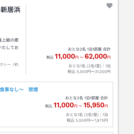
ル新居浜
最上級の癒
いたしてお
おとな
2
名
1
泊
1
部屋 合計
11,000
62,000
税込
円
〜
円
クシー（約
おとな1名 (
2
名1室)｜
1
泊
税込
5,500円〜31,000円
～食事なし～ 禁煙
おとな
2
名
1
泊
1
部屋 合計
11,000
15,950
税込
円
〜
円
おとな1名 (
2
名1室)｜
1
泊
税込
5,500円〜7,975円