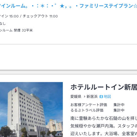
ツインルーム。・：＊：・゜★，。・ファミリーステイプラン
クイン
15:00
/ チェックアウト
11:00
なし
ンルーム 禁煙
32平米
ホテルルートイン新
地図
愛媛県
新居浜
お客様アンケート評価
集計中
るるぶトラベル評価
集計中
南に霊験あらたかな石鎚の山を拝
気候穏やかな瀬戸内海。スタッフ
迎えいたします。大浴場、全客室