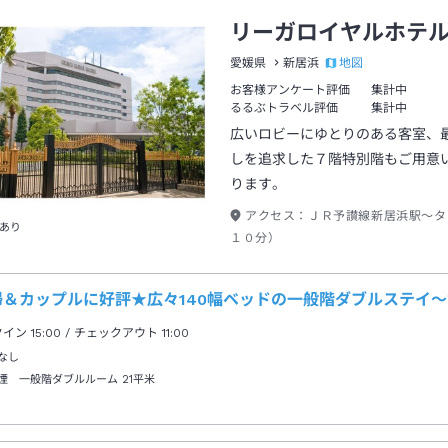
リーガロイヤルホテ
地図
愛媛県
新居浜
お客様アンケート評価
集計中
るるぶトラベル評価
集計中
広いロビーにゆとりのある客室、
しを追求した７階特別階もご用意
ります。
アクセス：
ＪＲ予讃線新居浜駅～タ
あり
１０分）
婦＆カップルに好評★広々140幅ベッドの一般階ダブルステイ
クイン
15:00
/ チェックアウト
11:00
なし
煙 一般階ダブルルーム
21平米