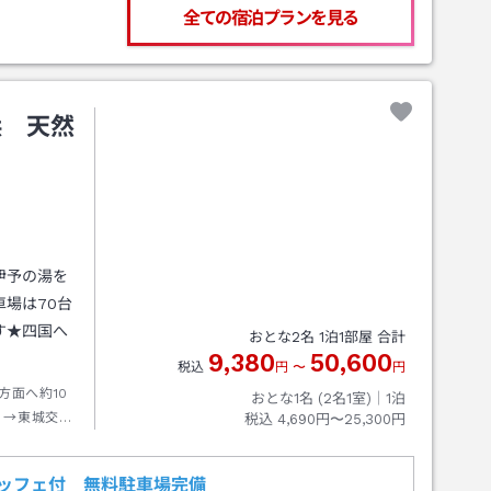
全ての宿泊プランを見る
浜 天然
伊予の湯を
場は70台
す★四国へ
おとな
2
名
1
泊
1
部屋 合計
9,380
50,600
税込
円
〜
円
方面へ約10
おとな1名 (
2
名1室)｜
1
泊
）→東城交差
税込
4,690円〜25,300円
ル新居浜。
ッフェ付 無料駐車場完備