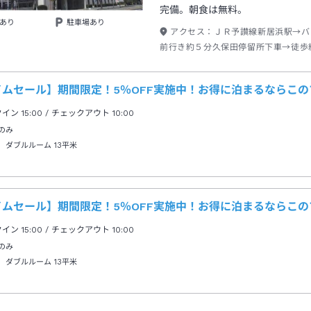
完備。朝食は無料。
あり
駐車場あり
アクセス：
ＪＲ予讃線新居浜駅→バ
前行き約５分久保田停留所下車→徒歩
イムセール】期間限定！5％OFF実施中！お得に泊まるならこの
クイン
15:00
/ チェックアウト
10:00
のみ
 ダブルルーム
13平米
イムセール】期間限定！5％OFF実施中！お得に泊まるならこの
クイン
15:00
/ チェックアウト
10:00
のみ
 ダブルルーム
13平米