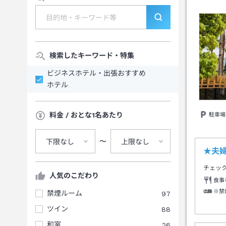
検索したキーワード・特集
ビジネスホテル・出張おすすめ
ホテル
料金 / おとな1名あたり
駐車場
〜
下限なし
上限なし
★夫
チェッ
人気のこだわり
食事
※禁
禁煙ルーム
97
ツイン
88
和室
26