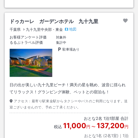
ドゥカーレ ガーデンホテル 九十九里
地図
千葉県
九十九里中央部・東金
お客様アンケート評価
対象外
るるぶトラベル評価
集計中
駐車場あり
日の出が美しい九十九里ビーチ！満天の星を眺め、波音に揺られ
てリラックス！グランピング体験、ペットとの宿泊も！
アクセス：
最寄り駅東金駅からタクシーやバスのご利用になります。送
迎ございませんので、予めご了承ください。
おとな
2
名
1
泊
1
部屋 合計
11,000
137,200
税込
円
〜
円
おとな1名 (
2
名1室)｜
1
泊