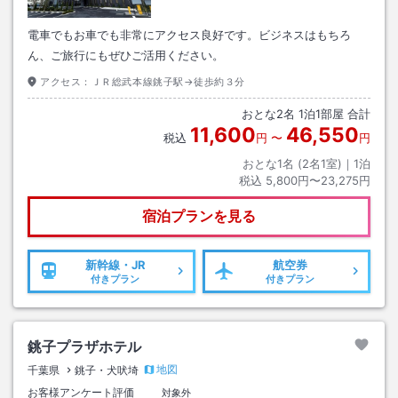
電車でもお車でも非常にアクセス良好です。ビジネスはもちろ
ん、ご旅行にもぜひご活用ください。
アクセス：
ＪＲ総武本線銚子駅→徒歩約３分
おとな
2
名
1
泊
1
部屋 合計
11,600
46,550
税込
円
〜
円
おとな1名 (
2
名1室)｜
1
泊
税込
5,800円〜23,275円
宿泊プランを見る
新幹線・JR
航空券
付きプラン
付きプラン
銚子プラザホテル
地図
千葉県
銚子・犬吠埼
お客様アンケート評価
対象外