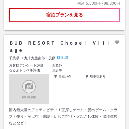
税込
5,500円〜68,600円
宿泊プランを見る
ＢＵＢ ＲＥＳＯＲＴ Ｃｈｏｓｅｉ Ｖｉｌｌ
ａｇｅ
地図
千葉県
九十九里南部・茂原
お客様アンケート評価
対象外
るるぶトラベル評価
集計中
無線LAN
駐車場あり
国内最大量のアクティビティ！宝探しゲーム・脱出ゲーム・クラ
フト作り・そば打ち体験・いちご狩り・火起こし体験・収穫体験
などなど！