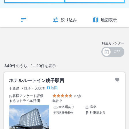
絞り込み
地図表示
料金カレンダー
349
件のうち、
1～20
件を表示
ホテルルートイン銚子駅西
地図
千葉県
銚子・犬吠埼
お客様アンケート評価
87点
るるぶトラベル評価
集計中
大浴場あり
温泉
駅徒歩5分
駐車場あり