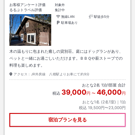
お客様アンケート評価
対象外
るるぶトラベル評価
集計中
無線LAN
駅徒歩5分
駐車場あり
木の温もりに包まれた癒しの貸別荘。庭にはドッグランがあり、
ペットと一緒にお過ごしいただけます。ＢＢＱや薪ストーブでの
料理も楽しめます。
アクセス：
JR外房線 八積駅よりお車にて約9分
おとな
2
名
1
泊
1
部屋 合計
39,000
46,000
税込
円
〜
円
おとな1名 (
2
名1室)｜
1
泊
税込
19,500円〜23,000円
宿泊プランを見る