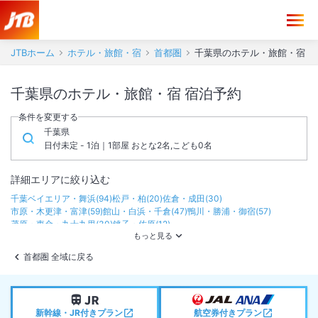
JTBホーム
ホテル・旅館・宿
首都圏
千葉県のホテル・旅館・宿
千葉県のホテル・旅館・宿 宿泊予約
条件を変更する
千葉県
日付未定 - 1泊｜1部屋 おとな2名,こども0名
詳細エリアに絞り込む
千葉ベイエリア・舞浜
(
94
)
松戸・柏
(
20
)
佐倉・成田
(
30
)
市原・木更津・富津
(
59
)
館山・白浜・千倉
(
47
)
鴨川・勝浦・御宿
(
57
)
茂原・東金・九十九里
(
30
)
銚子・佐原
(
12
)
首都圏 全域に戻る
新幹線・JR付きプラン
航空券付きプラン