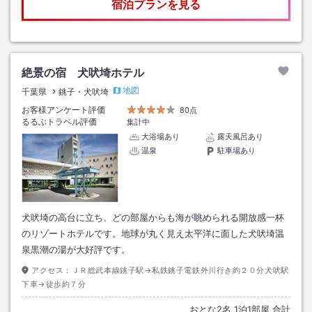
宿泊プランを見る
絶景の宿 犬吠埼ホテル
地図
千葉県
銚子・犬吠埼
お客様アンケート評価
80点
るるぶトラベル評価
集計中
大浴場あり
露天風呂あり
温泉
駐車場あり
犬吠埼の高台に立ち、どの部屋からも海が眺められる開放感一杯
のリゾートホテルです。地球が丸く見え太平洋に面した犬吠埼温
泉黒潮の湯が大好評です。
アクセス：
ＪＲ総武本線銚子駅→私鉄銚子電鉄外川行き約２０分犬吠駅
下車→徒歩約７分
おとな
2
名
1
泊
1
部屋 合計