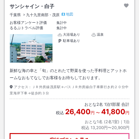
サンシャイン・白子
地図
千葉県
九十九里南部・茂原
お客様アンケート評価
集計中
るるぶトラベル評価
集計中
大浴場あり
温泉
駐車場あり
新鮮な海の幸と「旬」のとれたて野菜を使った手料理とアットホ
ームなおもてなしでお客様をお待ちしております。
アクセス：
ＪＲ外房線茂原駅→バスＪＲ外房線白子車庫行き約２０分中
里海岸下車→徒歩約３分
おとな
2
名
1
泊
1
部屋 合計
26,400
41,800
税込
円
〜
円
おとな1名 (
2
名1室)｜
1
泊
税込
13,200円〜20,900円