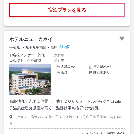
宿泊プランを見る
ホテルニューカネイ
地図
千葉県
九十九里南部・茂原
お客様アンケート評価
集計中
るるぶトラベル評価
集計中
大浴場あり
露天風呂あり
温泉
駐車場あり
名勝地九十九里に位置し、地下２０００メートルから湧き出る白
子温泉は塩分濃度が高く、温熱効果も抜群で大好評。
アクセス：
高速バス東京白子→バス約１４０分白子中里下車→徒歩約３
分
おとな
2
名
1
泊
1
部屋 合計