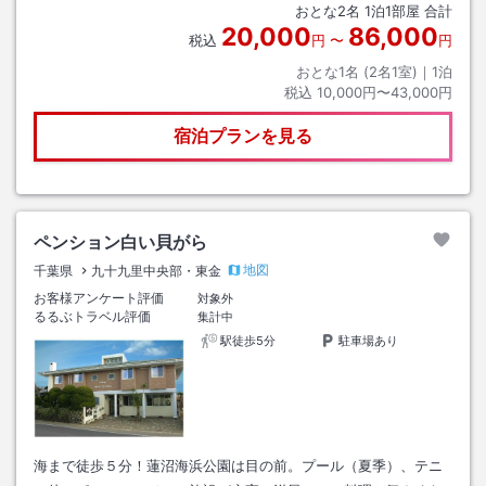
おとな
2
名
1
泊
1
部屋 合計
20,000
86,000
税込
円
〜
円
おとな1名 (
2
名1室)｜
1
泊
税込
10,000円〜43,000円
宿泊プランを見る
ペンション白い貝がら
地図
千葉県
九十九里中央部・東金
お客様アンケート評価
対象外
るるぶトラベル評価
集計中
駅徒歩5分
駐車場あり
海まで徒歩５分！蓮沼海浜公園は目の前。プール（夏季）、テニ