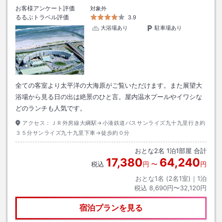
お客様アンケート評価
対象外
るるぶトラベル評価
3.9
大浴場あり
駐車場あり
全ての客室より太平洋の大海原がご覧いただけます。また展望大
浴場から見る日の出は絶景のひと言。屋内温水プールやイワシな
どのランチも人気です。
アクセス：
ＪＲ外房線大綱駅→小湊鉄道バスサンライズ九十九里行き約
３５分サンライズ九十九里下車→徒歩約０分
おとな
2
名
1
泊
1
部屋 合計
17,380
64,240
税込
円
〜
円
おとな1名 (
2
名1室)｜
1
泊
税込
8,690円〜32,120円
宿泊プランを見る