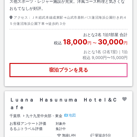
ス他スポーツ・レジャー施設が充実。洋風コース料理と気さくな
おもてなしが好評。
アクセス：
ＪＲ総武本線成東駅→山武市基幹バス蓮沼海浜公園行き約４
５分蓮沼海浜公園下車→徒歩約３分
おとな
2
名
1
泊
1
部屋 合計
18,000
30,000
税込
円
〜
円
おとな1名 (
2
名1室)｜
1
泊
税込
9,000円〜15,000円
宿泊プランを見る
Ｌｕａｎａ Ｈａｓｕｎｕｍａ Ｈｏｔｅｌ＆Ｃ
ａｆｅ
地図
千葉県
九十九里中央部・東金
お客様アンケート評価
対象外
るるぶトラベル評価
集計中
無線LAN
駅徒歩5分