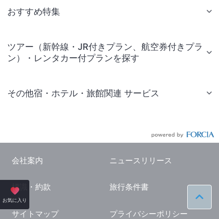
おすすめ特集
ツアー（新幹線・JR付きプラン、航空券付きプラ
ン）・レンタカー付プランを探す
その他宿・ホテル・旅館関連 サービス
国内旅行・国内ツアー
JR・新幹線付きツアー
航空券付きツアー
会社案内
ニュースリリース
現地観光・レジャーチケット
標識・約款
旅行条件書
国内観光ガイド
ペー
お気に入り
旅行・観光情報
サイトマップ
プライバシーポリシー