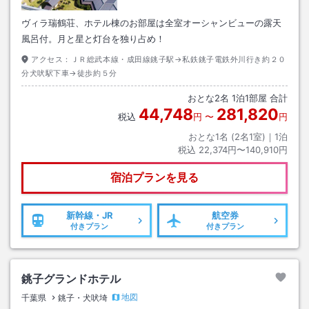
ヴィラ瑞鶴荘、ホテル棟のお部屋は全室オーシャンビューの露天
風呂付。月と星と灯台を独り占め！
アクセス：
ＪＲ総武本線・成田線銚子駅→私鉄銚子電鉄外川行き約２０
分犬吠駅下車→徒歩約５分
おとな
2
名
1
泊
1
部屋 合計
44,748
281,820
税込
円
〜
円
おとな1名 (
2
名1室)｜
1
泊
税込
22,374円〜140,910円
宿泊プランを見る
新幹線・JR
航空券
付きプラン
付きプラン
銚子グランドホテル
地図
千葉県
銚子・犬吠埼