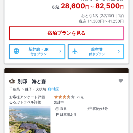
28,600
82,500
税込
円
〜
円
おとな1名 (
2
名1室)｜
1
泊
税込
14,300円〜41,250円
宿泊プランを見る
新幹線・JR
航空券
付きプラン
付きプラン
別邸 海と森
地図
千葉県
銚子・犬吠埼
お客様アンケート評価
79点
るるぶトラベル評価
集計中
温泉
駅徒歩5分
駐車場あり