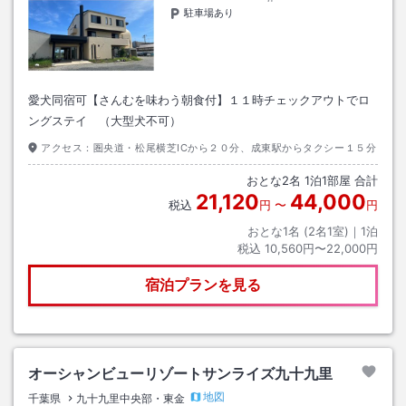
駐車場あり
愛犬同宿可【さんむを味わう朝食付】１１時チェックアウトでロ
ングステイ （大型犬不可）
アクセス：
圏央道・松尾横芝ICから２０分、成東駅からタクシー１５分
おとな
2
名
1
泊
1
部屋 合計
21,120
44,000
税込
円
〜
円
おとな1名 (
2
名1室)｜
1
泊
税込
10,560円〜22,000円
宿泊プランを見る
オーシャンビューリゾートサンライズ九十九里
地図
千葉県
九十九里中央部・東金