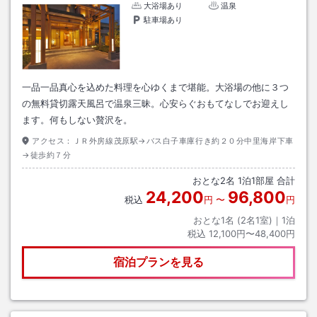
大浴場あり
温泉
駐車場あり
一品一品真心を込めた料理を心ゆくまで堪能。大浴場の他に３つ
の無料貸切露天風呂で温泉三昧。心安らぐおもてなしでお迎えし
ます。何もしない贅沢を。
アクセス：
ＪＲ外房線茂原駅→バス白子車庫行き約２０分中里海岸下車
→徒歩約７分
おとな
2
名
1
泊
1
部屋 合計
24,200
96,800
税込
円
〜
円
おとな1名 (
2
名1室)｜
1
泊
税込
12,100円〜48,400円
宿泊プランを見る