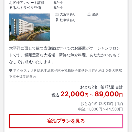
お客様アンケート評価
集計中
るるぶトラベル評価
集計中
大浴場あり
温泉
駐車場あり
太平洋に面して建つ当旅館はすべてのお部屋がオーシャンフロン
トです。種類豊富な大浴場、新鮮な魚介料理、あたたかいおもて
なしでお迎えいたします。
アクセス：
ＪＲ総武本線銚子駅→私鉄銚子電鉄外川行き約２０分犬吠駅
下車→徒歩約８分
おとな
2
名
1
泊
1
部屋 合計
22,000
89,000
税込
円
〜
円
おとな1名 (
2
名1室)｜
1
泊
税込
11,000円〜44,500円
宿泊プランを見る