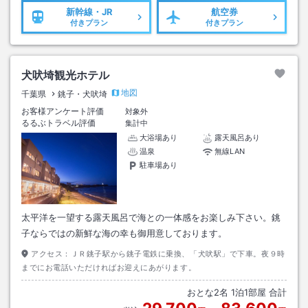
新幹線・JR
航空券
付きプラン
付きプラン
犬吠埼観光ホテル
地図
千葉県
銚子・犬吠埼
お客様アンケート評価
対象外
るるぶトラベル評価
集計中
大浴場あり
露天風呂あり
温泉
無線LAN
駐車場あり
太平洋を一望する露天風呂で海との一体感をお楽しみ下さい。銚
子ならではの新鮮な海の幸も御用意しております。
アクセス：
ＪＲ銚子駅から銚子電鉄に乗換、「犬吠駅」で下車。夜９時
までにお電話いただければお迎えにあがります。
おとな
2
名
1
泊
1
部屋 合計