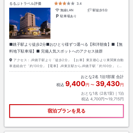
るるぶトラベル評価
3.4
無線LAN
駅徒歩5分
駐車場あり
■銚子駅より徒歩2分■おひとり様ずつ選べる【和洋朝食】■【無
料地下駐車場】■ 完備人気スポットへのアクセス抜群
アクセス：
JR銚子駅より「徒歩2分」 【お車】東京都心より東関東自動
車道経由で「約130分」【電車】JR東京駅からJR銚子駅「約100分」（特
急使用時）
おとな
2
名
1
泊
1
部屋 合計
9,400
39,430
税込
円
〜
円
おとな1名 (
2
名1室)｜
1
泊
税込
4,700円〜19,715円
宿泊プランを見る