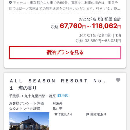
アクセス：
東京都心より車で約90分。電車をご利用の場合は、事前予
約で上総一ノ宮駅までの無料送迎をご利用いただけます。行き：12：10／
12：50上総一ノ宮駅発（2便からお選びいただけます）帰り：11：00BUB
おとな
2
名
1
泊
1
部屋 合計
RESORT発
67,760
116,062
税込
円
〜
円
おとな1名 (
2
名1室)｜
1
泊
税込
33,880円〜58,031円
宿泊プランを見る
ＡＬＬ ＳＥＡＳＯＮ ＲＥＳＯＲＴ Ｎｏ．
１ 海の香り
地図
千葉県
九十九里南部・茂原
お客様アンケート評価
対象外
るるぶトラベル評価
集計中
無線LAN
駐車場あり