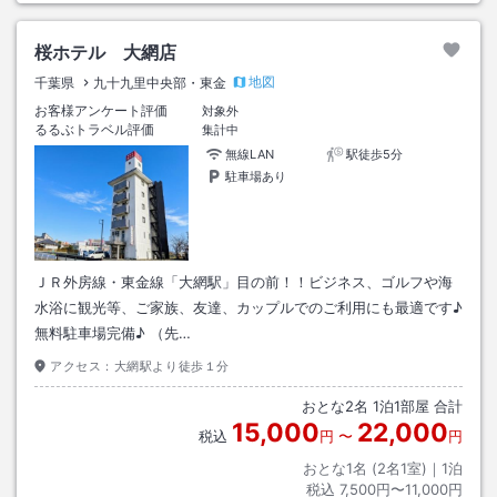
桜ホテル 大網店
地図
千葉県
九十九里中央部・東金
お客様アンケート評価
対象外
るるぶトラベル評価
集計中
無線LAN
駅徒歩5分
駐車場あり
ＪＲ外房線・東金線「大網駅」目の前！！ビジネス、ゴルフや海
水浴に観光等、ご家族、友達、カップルでのご利用にも最適です♪
無料駐車場完備♪ （先…
アクセス：
大網駅より徒歩１分
おとな
2
名
1
泊
1
部屋 合計
15,000
22,000
税込
円
〜
円
おとな1名 (
2
名1室)｜
1
泊
税込
7,500円〜11,000円