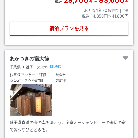
29,700
83,600
税込
円
〜
円
おとな1名 (
2
名1室)｜
1
泊
税込
14,850円〜41,800円
宿泊プランを見る
あかつきの宿大徳
地図
千葉県
銚子・犬吠埼
お客様アンケート評価
対象外
るるぶトラベル評価
集計中
銚子港直送の海の幸を味わう。全室オーシャンビューの海辺の宿
で贅沢なひとときを。