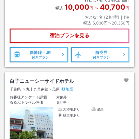
10,000
40,700
税込
円
〜
円
おとな1名 (
2
名1室)｜
1
泊
税込
5,000円〜20,350円
宿泊プランを見る
新幹線・JR
航空券
付きプラン
付きプラン
白子ニューシーサイドホテル
地図
千葉県
九十九里南部・茂原
お客様アンケート評価
対象外
るるぶトラベル評価
集計中
大浴場あり
温泉
駐車場あり