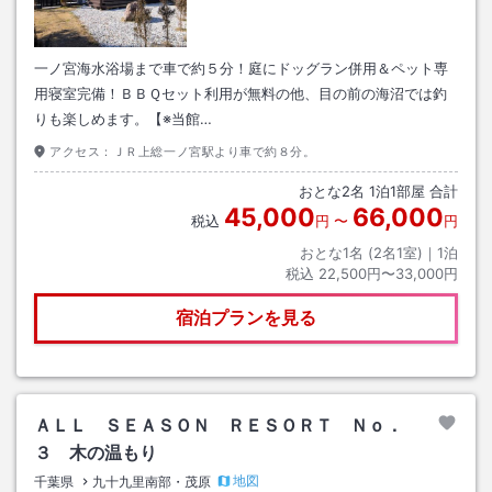
一ノ宮海水浴場まで車で約５分！庭にドッグラン併用＆ペット専
用寝室完備！ＢＢＱセット利用が無料の他、目の前の海沼では釣
りも楽しめます。【※当館…
アクセス：
ＪＲ上総一ノ宮駅より車で約８分。
おとな
2
名
1
泊
1
部屋 合計
45,000
66,000
税込
円
〜
円
おとな1名 (
2
名1室)｜
1
泊
税込
22,500円〜33,000円
宿泊プランを見る
ＡＬＬ ＳＥＡＳＯＮ ＲＥＳＯＲＴ Ｎｏ．
３ 木の温もり
地図
千葉県
九十九里南部・茂原