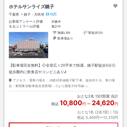
ホテルサンライズ銚子
地図
千葉県
銚子・犬吠埼
お客様アンケート評価
対象外
るるぶトラベル評価
集計中
無線LAN
駅徒歩5分
駐車場あり
【駐車場完全無料】◇全室広々20平米で快適。銚子駅徒歩5分◇
徒歩圏内に飲食店やコンビニあり♪
アクセス：
電車の場合：JR総武本線銚子駅下車。徒歩約５分。車の場
合：東関東自動車道佐原香取I．Cより国道356号線へ。
おとな
2
名
1
泊
1
部屋 合計
10,800
24,620
税込
円
〜
円
おとな1名 (
2
名1室)｜
1
泊
税込
5,400円〜12,310円