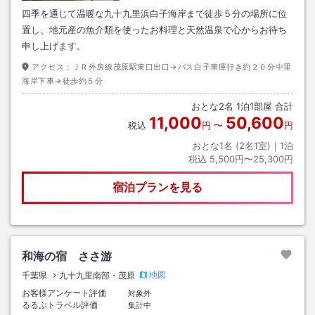
四季を通じて温暖な九十九里浜白子海岸まで徒歩５分の場所に位
置し、地元産の魚介類を使ったお料理と天然温泉で心からお待ち
申し上げます。
アクセス：
ＪＲ外房線茂原駅東口出口→バス白子車庫行き約２０分中里
海岸下車→徒歩約５分
おとな
2
名
1
泊
1
部屋 合計
11,000
50,600
税込
円
〜
円
おとな1名 (
2
名1室)｜
1
泊
税込
5,500円〜25,300円
宿泊プランを見る
和海の宿 ささ游
地図
千葉県
九十九里南部・茂原
お客様アンケート評価
対象外
るるぶトラベル評価
集計中