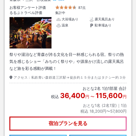
お客様アンケート評価
87点
るるぶトラベル評価
集計中
大浴場あり
露天風呂あり
温泉
駐車場あり
祭りや湯治など青森が誇る文化を目一杯感じられる宿。祭りの熱
気を感じるショー「みちのく祭りや」や源泉かけ流しの露天風呂
など旅を彩る感動が満載！
アクセス：
私鉄青い森鉄道三沢駅→徒歩約１５分またはタクシー約３分
おとな
2
名
1
泊
1
部屋 合計
36,400
115,600
税込
円
〜
円
おとな1名 (
2
名1室)｜
1
泊
税込
18,200円〜57,800円
宿泊プランを見る