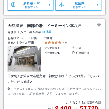
新幹線・JR
航空券
付きプラン
付きプラン
天然温泉 南部の湯 ドーミーイン本八戸
地図
青森県
八戸・種差海岸
お客様アンケート評価
対象外
るるぶトラベル評価
4.5
大浴場あり
温泉
無線LAN
駐車場あり
男女別天然温泉大浴場完備！朝食は名物『ぶっかけ丼』『せんべ
い汁』が大好評♪
アクセス：
ＪＲ本八戸駅より徒歩約１１分。三沢空港からはリムジンバ
スで約４５分。八戸自動車道 八戸ＩＣより車で約５分。
おとな
2
名
1
泊
1
部屋 合計
9,400
57,720