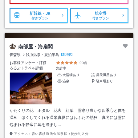
新幹線・JR
航空券
付きプラン
付きプラン
南部屋・海扇閣
地図
青森県
浅虫温泉・夏泊半島
お客様アンケート評価
90点
るるぶトラベル評価
集計中
大浴場あり
露天風呂あり
温泉
駐車場あり
かたくりの花 ホタル 花火 紅葉 雪彩り豊かな四季心と体を
温め ほぐしてくれる温泉真夏にはねぶたの熱狂 真冬には雪に
包まれる静寂に耳を澄まし…
アクセス：
青い森鉄道浅虫温泉駅→徒歩約２分