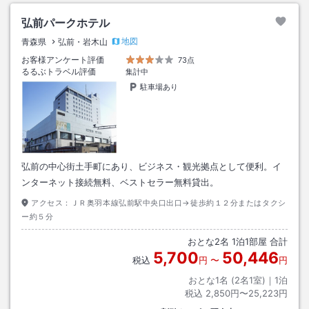
弘前パークホテル
地図
青森県
弘前・岩木山
お客様アンケート評価
73点
るるぶトラベル評価
集計中
駐車場あり
弘前の中心街土手町にあり、ビジネス・観光拠点として便利。イ
ンターネット接続無料、ベストセラー無料貸出。
アクセス：
ＪＲ奥羽本線弘前駅中央口出口→徒歩約１２分またはタクシ
ー約５分
おとな
2
名
1
泊
1
部屋 合計
5,700
50,446
税込
円
〜
円
おとな1名 (
2
名1室)｜
1
泊
税込
2,850円〜25,223円