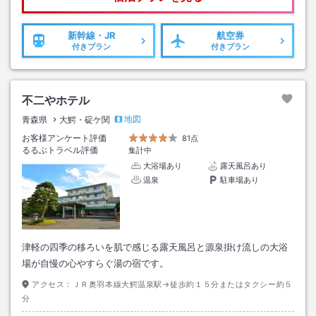
新幹線・JR
航空券
付きプラン
付きプラン
不二やホテル
地図
青森県
大鰐・碇ケ関
お客様アンケート評価
81点
るるぶトラベル評価
集計中
大浴場あり
露天風呂あり
温泉
駐車場あり
津軽の四季の移ろいを肌で感じる露天風呂と源泉掛け流しの大浴
場が自慢の心やすらぐ湯の宿です。
アクセス：
ＪＲ奥羽本線大鰐温泉駅→徒歩約１５分またはタクシー約５
分