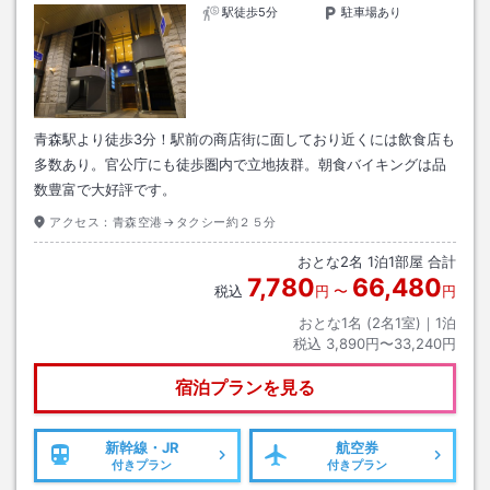
駅徒歩5分
駐車場あり
青森駅より徒歩3分！駅前の商店街に面しており近くには飲食店も
多数あり。官公庁にも徒歩圏内で立地抜群。朝食バイキングは品
数豊富で大好評です。
アクセス：
青森空港→タクシー約２５分
おとな
2
名
1
泊
1
部屋 合計
7,780
66,480
税込
円
〜
円
おとな1名 (
2
名1室)｜
1
泊
税込
3,890円〜33,240円
宿泊プランを見る
新幹線・JR
航空券
付きプラン
付きプラン