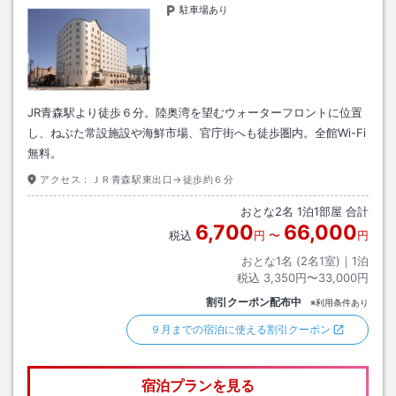
駐車場あり
JR青森駅より徒歩６分。陸奥湾を望むウォーターフロントに位置
し、ねぶた常設施設や海鮮市場、官庁街へも徒歩圏内。全館Wi-Fi
無料。
アクセス：
ＪＲ青森駅東出口→徒歩約６分
おとな
2
名
1
泊
1
部屋 合計
6,700
66,000
税込
円
〜
円
おとな1名 (
2
名1室)｜
1
泊
税込
3,350円〜33,000円
割引クーポン配布中
※利用条件あり
９月までの宿泊に使える割引クーポン
宿泊プランを見る