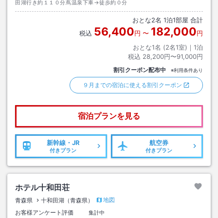
田湖行き約１１０分蔦温泉下車→徒歩約０分
おとな
2
名
1
泊
1
部屋 合計
56,400
182,000
税込
円
〜
円
おとな1名 (
2
名1室)｜
1
泊
税込
28,200円〜91,000円
割引クーポン配布中
※利用条件あり
９月までの宿泊に使える割引クーポン
宿泊プランを見る
新幹線・JR
航空券
付きプラン
付きプラン
ホテル十和田荘
地図
青森県
十和田湖（青森県）
お客様アンケート評価
集計中