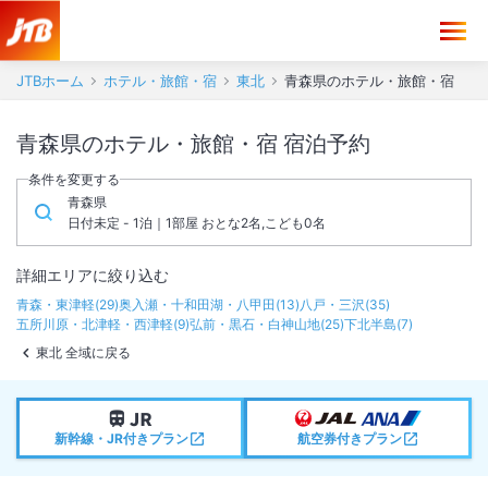
JTBホーム
ホテル・旅館・宿
東北
青森県のホテル・旅館・宿
青森県のホテル・旅館・宿 宿泊予約
条件を変更する
青森県
日付未定 - 1泊｜1部屋 おとな2名,こども0名
詳細エリアに絞り込む
青森・東津軽
(
29
)
奥入瀬・十和田湖・八甲田
(
13
)
八戸・三沢
(
35
)
五所川原・北津軽・西津軽
(
9
)
弘前・黒石・白神山地
(
25
)
下北半島
(
7
)
東北 全域に戻る
新幹線・JR付きプラン
航空券付きプラン