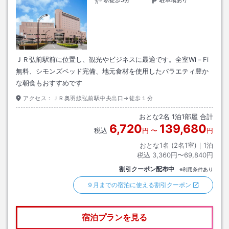
駅徒歩5分
駐車場あり
ＪＲ弘前駅前に位置し、観光やビジネスに最適です。全室Wi－Fi
無料、シモンズベッド完備、地元食材を使用したバラエティ豊か
な朝食もおすすめです
アクセス：
ＪＲ奥羽線弘前駅中央出口→徒歩１分
おとな
2
名
1
泊
1
部屋 合計
6,720
139,680
税込
円
〜
円
おとな1名 (
2
名1室)｜
1
泊
税込
3,360円〜69,840円
割引クーポン配布中
※利用条件あり
９月までの宿泊に使える割引クーポン
宿泊プランを見る