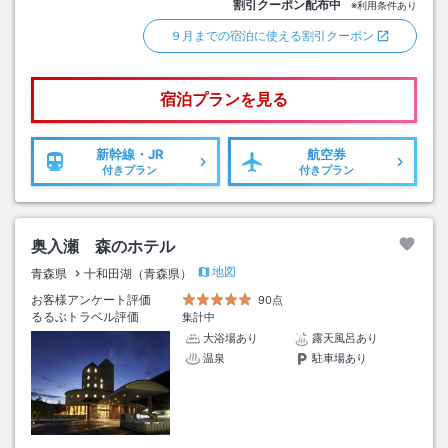
割引クーポン配布中
※利用条件あり
９月までの宿泊に使える割引クーポン
宿泊プランを見る
新幹線・JR
航空券
付きプラン
付きプラン
奥入瀬 森のホテル
地図
青森県
十和田湖（青森県）
お客様アンケート評価
90点
るるぶトラベル評価
集計中
大浴場あり
露天風呂あり
温泉
駐車場あり