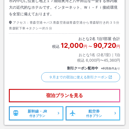
市内中心に位置し地上１７階陸奥湾と八甲田山を一望する県内最
大の近代的なホテルです。インターネット、Ｗｉ－Ｆｉ接続環境
を全室に備えております。
アクセス：
青森空港→バス青森空港線青森空港から青森駅行き約３５分
青森駅下車→タクシー約５分
おとな
2
名
1
泊
1
部屋 合計
12,000
90,720
税込
円
〜
円
おとな1名 (
2
名1室)｜
1
泊
税込
6,000円〜45,360円
割引クーポン配布中
※利用条件あり
９月までの宿泊に使える割引クーポン
宿泊プランを見る
新幹線・JR
航空券
付きプラン
付きプラン