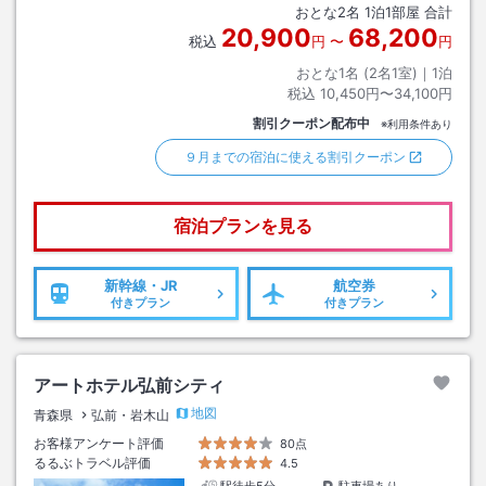
おとな
2
名
1
泊
1
部屋 合計
20,900
68,200
税込
円
〜
円
おとな1名 (
2
名1室)｜
1
泊
税込
10,450円〜34,100円
割引クーポン配布中
※利用条件あり
９月までの宿泊に使える割引クーポン
宿泊プランを見る
新幹線・JR
航空券
付きプラン
付きプラン
アートホテル弘前シティ
地図
青森県
弘前・岩木山
お客様アンケート評価
80点
るるぶトラベル評価
4.5