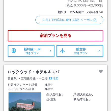
おとな1名 (
2
名1室)｜
1
泊
税込
6,000円〜62,300円
割引クーポン配布中
※利用条件あり
９月までの宿泊に使える割引クーポン
宿泊プランを見る
新幹線・JR
航空券
付きプラン
付きプラン
ロックウッド・ホテル＆スパ
地図
青森県
五能線沿線・十二湖
お客様アンケート評価
集計中
るるぶトラベル評価
集計中
大浴場あり
露天風呂あり
温泉
駐車場あり