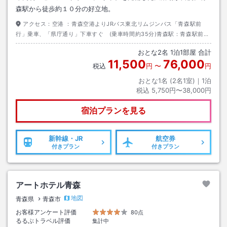
森駅から徒歩約１０分の好立地。
アクセス：
空港 ：青森空港よりJRバス東北リムジンバス「青森駅前
行」乗車、「県庁通り」下車すぐ (乗車時間約35分)青森駅：青森駅前よ
り青森市営バス「東部営業所行」乗車、「県庁前」下車すぐ(乗車時間約5
おとな
2
名
1
泊
1
部屋 合計
分)
11,500
76,000
税込
円
〜
円
おとな1名 (
2
名1室)｜
1
泊
税込
5,750円〜38,000円
宿泊プランを見る
新幹線・JR
航空券
付きプラン
付きプラン
アートホテル青森
地図
青森県
青森市
お客様アンケート評価
80点
るるぶトラベル評価
集計中