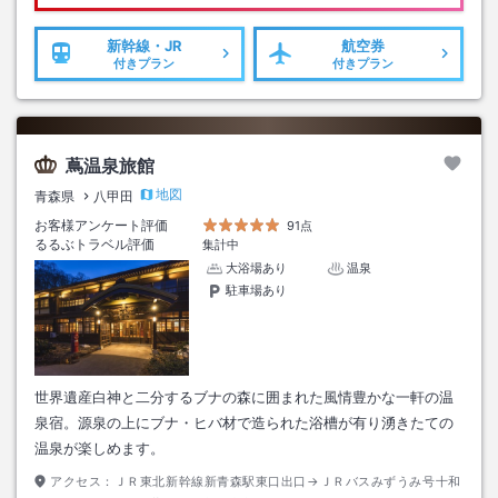
新幹線・JR
航空券
付きプラン
付きプラン
蔦温泉旅館
地図
青森県
八甲田
お客様アンケート評価
91点
るるぶトラベル評価
集計中
大浴場あり
温泉
駐車場あり
世界遺産白神と二分するブナの森に囲まれた風情豊かな一軒の温
泉宿。源泉の上にブナ・ヒバ材で造られた浴槽が有り湧きたての
温泉が楽しめます。
アクセス：
ＪＲ東北新幹線新青森駅東口出口→ＪＲバスみずうみ号十和