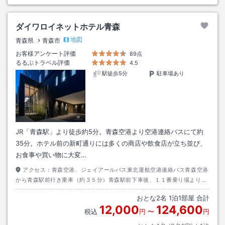
ダイワロイネットホテル青森
地図
青森県
青森市
お客様アンケート評価
89点
るるぶトラベル評価
4.5
駅徒歩5分
駐車場あり
JR「青森駅」より徒歩約5分。青森空港より空港連絡バスにて約
35分。ホテル前の新町通りには多くの商店や飲食店が立ち並び、
お食事や買い物に大変…
アクセス：
青森空港、ジェイアールバス東北運航空港連絡バス青森空港
から青森駅前行き乗車（約３５分）青森駅前下車後、１１番乗り場より徒
歩約１分
おとな
2
名
1
泊
1
部屋 合計
12,000
124,600
税込
円
〜
円