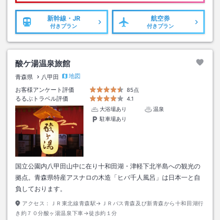
新幹線・JR
航空券
付きプラン
付きプラン
酸ケ湯温泉旅館
地図
青森県
八甲田
お客様アンケート評価
85点
るるぶトラベル評価
4.1
大浴場あり
温泉
駐車場あり
国立公園内八甲田山中に在り十和田湖・津軽下北半島への観光の
拠点。青森県特産アスナロの木造「ヒバ千人風呂」は日本一と自
負しております。
アクセス：
ＪＲ東北線青森駅→ＪＲバス青森及び新青森から十和田湖行
き約７０分酸ヶ湯温泉下車→徒歩約１分