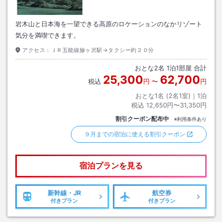
岩木山と日本海を一望できる高原のロケーションのなかリゾート
気分を満喫できます。
アクセス：
ＪＲ五能線鰺ヶ沢駅→タクシー約２０分
おとな
2
名
1
泊
1
部屋 合計
25,300
62,700
税込
円
〜
円
おとな1名 (
2
名1室)｜
1
泊
税込
12,650円〜31,350円
割引クーポン配布中
※利用条件あり
９月までの宿泊に使える割引クーポン
宿泊プランを見る
新幹線・JR
航空券
付きプラン
付きプラン