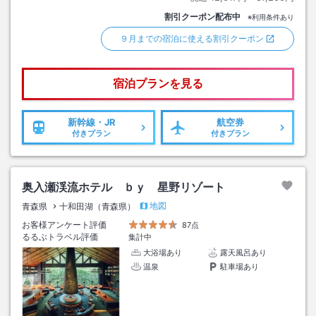
割引クーポン配布中
※利用条件あり
９月までの宿泊に使える割引クーポン
宿泊プランを見る
新幹線・JR
航空券
付きプラン
付きプラン
奥入瀬渓流ホテル ｂｙ 星野リゾート
地図
青森県
十和田湖（青森県）
お客様アンケート評価
87点
るるぶトラベル評価
集計中
大浴場あり
露天風呂あり
温泉
駐車場あり