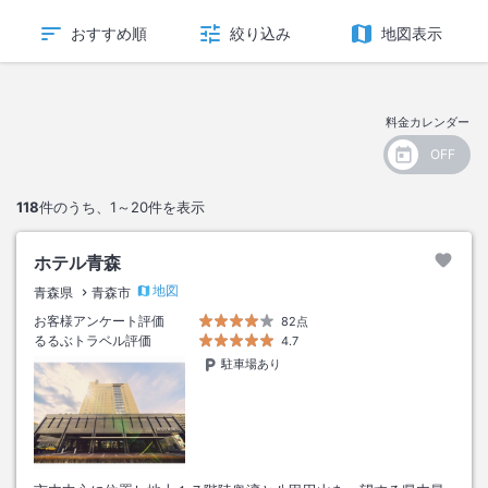
おすすめ順
絞り込み
地図表示
料金カレンダー
118
件のうち、
1～20
件を表示
ホテル青森
地図
青森県
青森市
お客様アンケート評価
82点
るるぶトラベル評価
4.7
駐車場あり