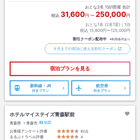
おとな
2
名
1
泊
1
部屋 合計
31,600
250,000
税込
円
〜
円
おとな1名 (
2
名1室)｜
1
泊
税込
15,800円〜125,000円
割引クーポン配布中
※利用条件あり
９月までの宿泊に使える割引クーポン
宿泊プランを見る
新幹線・JR
航空券
付きプラン
付きプラン
ホテルマイステイズ青森駅前
地図
青森県
青森市
お客様アンケート評価
82点
るるぶトラベル評価
4