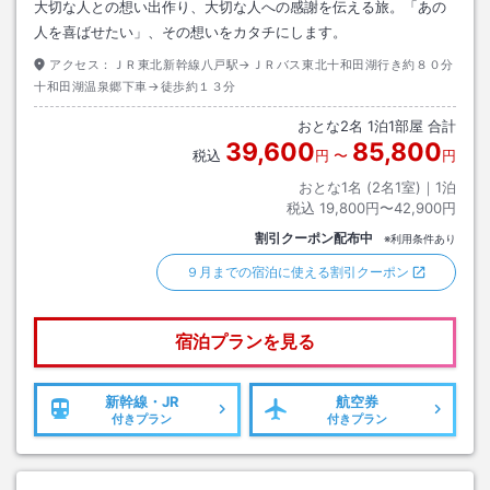
大切な人との想い出作り、大切な人への感謝を伝える旅。「あの
人を喜ばせたい」、その想いをカタチにします。
アクセス：
ＪＲ東北新幹線八戸駅→ＪＲバス東北十和田湖行き約８０分
十和田湖温泉郷下車→徒歩約１３分
おとな
2
名
1
泊
1
部屋 合計
39,600
85,800
税込
円
〜
円
おとな1名 (
2
名1室)｜
1
泊
税込
19,800円〜42,900円
割引クーポン配布中
※利用条件あり
９月までの宿泊に使える割引クーポン
宿泊プランを見る
新幹線・JR
航空券
付きプラン
付きプラン