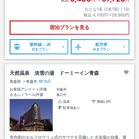
税込
円
〜
円
おとな1名 (
2
名1室)｜
1
泊
税込
4,700円〜28,860円
宿泊プランを見る
新幹線・JR
航空券
付きプラン
付きプラン
天然温泉 淡雪の湯 ドーミーイン青森
地図
青森県
青森市
お客様アンケート評価
対象外
るるぶトラベル評価
集計中
温泉
無線LAN
駐車場あり
市内初のセルフロウリュ式のサウナを完備した大浴場が自慢。青