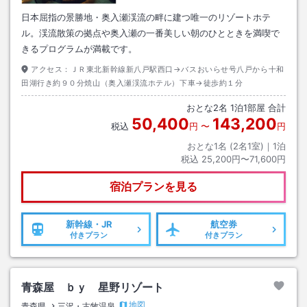
日本屈指の景勝地・奥入瀬渓流の畔に建つ唯一のリゾートホテ
ル。渓流散策の拠点や奥入瀬の一番美しい朝のひとときを満喫で
きるプログラムが満載です。
アクセス：
ＪＲ東北新幹線新八戸駅西口→バスおいらせ号八戸から十和
田湖行き約９０分焼山（奥入瀬渓流ホテル）下車→徒歩約１分
おとな
2
名
1
泊
1
部屋 合計
50,400
143,200
税込
円
〜
円
おとな1名 (
2
名1室)｜
1
泊
税込
25,200円〜71,600円
宿泊プランを見る
新幹線・JR
航空券
付きプラン
付きプラン
青森屋 ｂｙ 星野リゾート
地図
青森県
三沢・古牧温泉