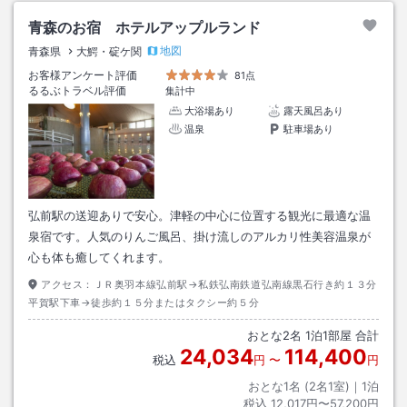
青森のお宿 ホテルアップルランド
地図
青森県
大鰐・碇ケ関
お客様アンケート評価
81点
るるぶトラベル評価
集計中
大浴場あり
露天風呂あり
温泉
駐車場あり
弘前駅の送迎ありで安心。津軽の中心に位置する観光に最適な温
泉宿です。人気のりんご風呂、掛け流しのアルカリ性美容温泉が
心も体も癒してくれます。
アクセス：
ＪＲ奥羽本線弘前駅→私鉄弘南鉄道弘南線黒石行き約１３分
平賀駅下車→徒歩約１５分またはタクシー約５分
おとな
2
名
1
泊
1
部屋 合計
24,034
114,400
税込
円
〜
円
おとな1名 (
2
名1室)｜
1
泊
税込
12,017円〜57,200円