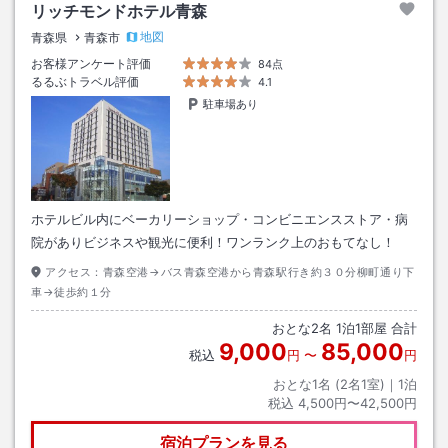
リッチモンドホテル青森
地図
青森県
青森市
お客様アンケート評価
84点
るるぶトラベル評価
4.1
駐車場あり
ホテルビル内にベーカリーショップ・コンビニエンスストア・病
院がありビジネスや観光に便利！ワンランク上のおもてなし！
アクセス：
青森空港→バス青森空港から青森駅行き約３０分柳町通り下
車→徒歩約１分
おとな
2
名
1
泊
1
部屋 合計
9,000
85,000
税込
円
〜
円
おとな1名 (
2
名1室)｜
1
泊
税込
4,500円〜42,500円
宿泊プランを見る