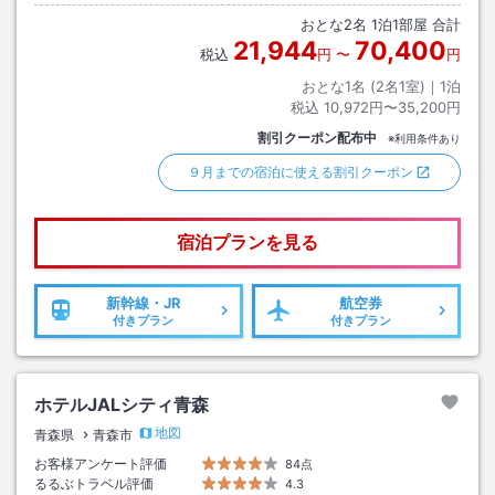
おとな
2
名
1
泊
1
部屋 合計
21,944
70,400
税込
円
〜
円
おとな1名 (
2
名1室)｜
1
泊
税込
10,972円〜35,200円
割引クーポン配布中
※利用条件あり
９月までの宿泊に使える割引クーポン
宿泊プランを見る
新幹線・JR
航空券
付きプラン
付きプラン
ホテルJALシティ青森
地図
青森県
青森市
お客様アンケート評価
84点
るるぶトラベル評価
4.3