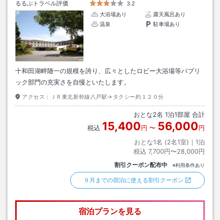
るるぶトラベル評価
3.2
大浴場あり
露天風呂あり
温泉
駐車場あり
十和田湖畔随一の規模を誇り、広々としたロビー大浴場等パブリ
ック部門の充実さを自慢といたします。
アクセス：
ＪＲ東北新幹線八戸駅→タクシー約１２０分
おとな
2
名
1
泊
1
部屋 合計
15,400
56,000
税込
円
〜
円
おとな1名 (
2
名1室)｜
1
泊
税込
7,700円〜28,000円
割引クーポン配布中
※利用条件あり
９月までの宿泊に使える割引クーポン
宿泊プランを見る