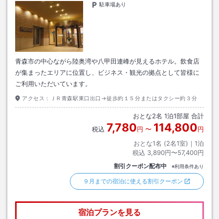
駐車場あり
青森市の中心ながら陸奥湾や八甲田連峰が見えるホテル。飲食店
が集まったエリアに位置し、ビジネス・観光の拠点として皆様に
ご利用いただいています。
アクセス：
ＪＲ青森駅東口出口→徒歩約１５分またはタクシー約３分
おとな
2
名
1
泊
1
部屋 合計
7,780
114,800
税込
円
〜
円
おとな1名 (
2
名1室)｜
1
泊
税込
3,890円〜57,400円
割引クーポン配布中
※利用条件あり
９月までの宿泊に使える割引クーポン
宿泊プランを見る