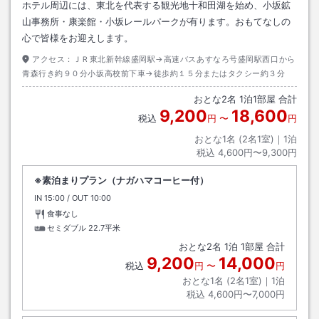
ホテル周辺には、東北を代表する観光地十和田湖を始め、小坂鉱
山事務所・康楽館・小坂レールパークが有ります。おもてなしの
心で皆様をお迎えします。
アクセス：
ＪＲ東北新幹線盛岡駅→高速バスあすなろ号盛岡駅西口から
青森行き約９０分小坂高校前下車→徒歩約１５分またはタクシー約３分
おとな
2
名
1
泊
1
部屋 合計
9,200
18,600
税込
円
〜
円
おとな1名 (
2
名1室)｜
1
泊
税込
4,600円〜9,300円
※素泊まりプラン（ナガハマコーヒー付）
IN
チェックイン
15:00
/ OUT
チェックアウト
10:00
食事なし
セミダブル
22.7平米
おとな
2
名
1
泊
1
部屋 合計
9,200
14,000
税込
円
〜
円
おとな1名 (
2
名1室)｜
1
泊
税込
4,600円〜7,000円