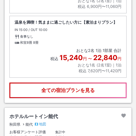
おとな1名 (
2
名1室)｜
1
泊
税込
6,900円〜11,060円
温泉を満喫！気ままに過ごしたい方に【素泊まりプラン】
IN
チェックイン
15:00
/ OUT
チェックアウト
10:00
食事なし
和室8畳
8畳
おとな
2
名
1
泊
1
部屋 合計
15,240
22,840
税込
円
〜
円
おとな1名 (
2
名1室)｜
1
泊
税込
7,620円〜11,420円
全ての宿泊プランを見る
ホテルルートイン能代
地図
秋田県
能代
お客様アンケート評価
集計中