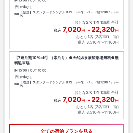
IN
チェックイン
15:00
/ OUT
チェックアウト
10:00
食事なし
【禁煙】スタンダードシングルＢ13．3平米 ベッド幅1200
13.3平
米
おとな
2
名
1
泊
1
部屋 合計
7,020
22,320
税込
円
〜
円
おとな1名 (
2
名1室)｜
1
泊
税込
3,510円〜11,160円
【7連泊割10％off】（素泊り）●天然温泉展望浴場無料●無
料駐車場
IN
チェックイン
15:00
/ OUT
チェックアウト
10:00
食事なし
【喫煙】スタンダードシングルＢ13．3平米 ベッド幅1200
13.3平
米
おとな
2
名
1
泊
1
部屋 合計
7,020
22,320
税込
円
〜
円
おとな1名 (
2
名1室)｜
1
泊
税込
3,510円〜11,160円
全ての宿泊プランを見る