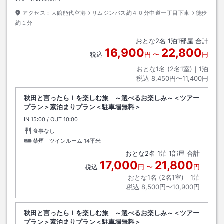
アクセス：
大館能代空港→リムジンバス約４０分中道一丁目下車→徒歩
約１分
おとな
2
名
1
泊
1
部屋 合計
16,900
22,800
税込
円
〜
円
おとな1名 (
2
名1室)｜
1
泊
税込
8,450円〜11,400円
秋田と言ったら！を楽しむ旅 ～選べるお楽しみ～＜ツアー
プラン＞素泊まりプラン＜駐車場無料＞
IN
チェックイン
15:00
/ OUT
チェックアウト
10:00
食事なし
禁煙 ツインルーム
14平米
おとな
2
名
1
泊
1
部屋 合計
17,000
21,800
税込
円
〜
円
おとな1名 (
2
名1室)｜
1
泊
税込
8,500円〜10,900円
秋田と言ったら！を楽しむ旅 ～選べるお楽しみ～＜ツアー
プラン＞素泊まりプラン＜駐車場無料＞