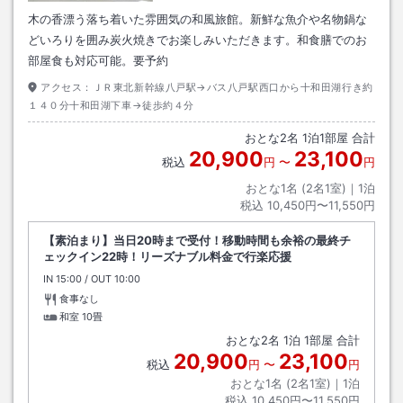
木の香漂う落ち着いた雰囲気の和風旅館。新鮮な魚介や名物鍋な
どいろりを囲み炭火焼きでお楽しみいただきます。和食膳でのお
部屋食も対応可能。要予約
アクセス：
ＪＲ東北新幹線八戸駅→バス八戸駅西口から十和田湖行き約
１４０分十和田湖下車→徒歩約４分
おとな
2
名
1
泊
1
部屋 合計
20,900
23,100
税込
円
〜
円
おとな1名 (
2
名1室)｜
1
泊
税込
10,450円〜11,550円
【素泊まり】当日20時まで受付！移動時間も余裕の最終チ
ェックイン22時！リーズナブル料金で行楽応援
IN
チェックイン
15:00
/ OUT
チェックアウト
10:00
食事なし
和室
10畳
おとな
2
名
1
泊
1
部屋 合計
20,900
23,100
税込
円
〜
円
おとな1名 (
2
名1室)｜
1
泊
税込
10,450円〜11,550円