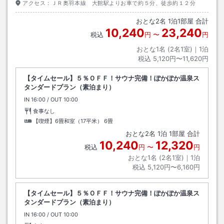
アクセス：
ＪＲ奥羽本線 大館駅よりお車で約５分、徒歩約１２分
おとな
2
名
1
泊
1
部屋 合計
10,240
23,240
税込
円
〜
円
おとな1名 (
2
名1室)｜
1
泊
税込
5,120円〜11,620円
【タイムセール】５％ＯＦＦ！サウナ完備！ぽかぽか温泉ス
タンダードプラン（素泊まり）
IN
チェックイン
16:00
/ OUT
チェックアウト
10:00
食事なし
【喫煙】6畳和室（17平米）
6畳
おとな
2
名
1
泊
1
部屋 合計
10,240
12,320
税込
円
〜
円
おとな1名 (
2
名1室)｜
1
泊
税込
5,120円〜6,160円
【タイムセール】５％ＯＦＦ！サウナ完備！ぽかぽか温泉ス
タンダードプラン（素泊まり）
IN
チェックイン
16:00
/ OUT
チェックアウト
10:00