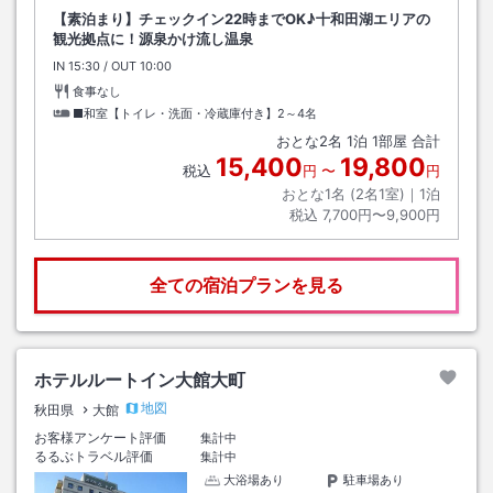
【素泊まり】チェックイン22時までOK♪十和田湖エリアの
観光拠点に！源泉かけ流し温泉
IN
チェックイン
15:30
/ OUT
チェックアウト
10:00
食事なし
■和室【トイレ・洗面・冷蔵庫付き】2～4名
おとな
2
名
1
泊
1
部屋 合計
15,400
19,800
税込
円
〜
円
おとな1名 (
2
名1室)｜
1
泊
税込
7,700円〜9,900円
全ての宿泊プランを見る
ホテルルートイン大館大町
地図
秋田県
大館
お客様アンケート評価
集計中
るるぶトラベル評価
集計中
大浴場あり
駐車場あり