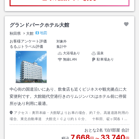
グランドパークホテル大館
地図
秋田県
大館
お客様アンケート評価
対象外
るるぶトラベル評価
集計中
大浴場あり
温泉
無線LAN
駐車場あり
中心街の国道沿いにあり、飲食店も近くビジネスや観光拠点に大
変便利です。大館能代空港行きのリムジンバスはホテル前に停留
所があり利用に最適。
アクセス：
奥羽本線・大館駅よりお車の場合、約７分。高速道路利用の
場合、東北自動車道 大館北ＩＣより約１０分、 十和田、碇ヶ関各ＩＣ
より各約４０分。（目標物：ＮＴＴ東日本大館ビル様）
おとな
2
名
1
泊
1
部屋 合計
7,668
33,740
税込
円
〜
円