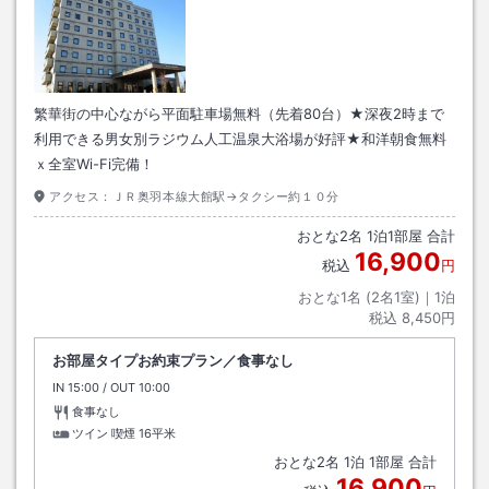
繁華街の中心ながら平面駐車場無料（先着80台）★深夜2時まで
利用できる男女別ラジウム人工温泉大浴場が好評★和洋朝食無料
ｘ全室Wi-Fi完備！
アクセス：
ＪＲ奥羽本線大館駅→タクシー約１０分
おとな
2
名
1
泊
1
部屋 合計
16,900
税込
円
おとな1名 (
2
名1室)｜
1
泊
税込
8,450円
お部屋タイプお約束プラン／食事なし
IN
チェックイン
15:00
/ OUT
チェックアウト
10:00
食事なし
ツイン 喫煙
16平米
おとな
2
名
1
泊
1
部屋 合計
16,900