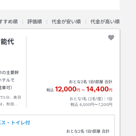
すすめ順
評価順
代金が安い順
代金が高い順
ン能代
市の主要幹
ホテルで
おとな
2
名
1
泊
1
部屋 合計
12,000
14,400
駐車可）
税込
円
〜
円
で5分、奥羽
おとな1名 (
2
名1室)｜
1
泊
は、秋田自
税込
6,000円〜7,200円
バス・トイレ付
おとな
2
名
1
泊
1
部屋 合計