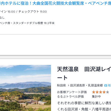
市内ホテルに宿泊！大曲全国花火競技大会観覧席・ペアベンチ
クイン
15:00
/ チェックアウト
11:00
なし
ベンチ席・スタンダードダブル喫煙
18.2平米
天然温泉 田沢湖レ
ート
地
秋田県
田沢湖高原・乳頭温泉郷
お客様アンケート評価
るるぶトラベル評価
集計中
それぞれの季節に鮮烈な美しい表
くれる田沢湖・角館・八幡平周遊