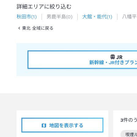
詳細エリアに絞り込む
秋田市
(
1
)
男鹿半島
(
0
)
大館・能代
(
1
)
八幡平
東北 全域に戻る
新幹線・JR付きプラ
3
件の
地図を表示する
喫煙