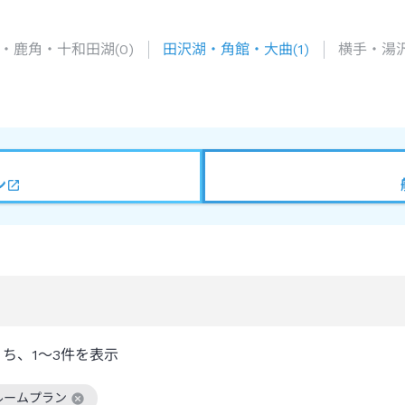
・鹿角・十和田湖
(
0
)
田沢湖・角館・大曲
(
1
)
横手・湯
ン
うち、
1～3
件を表示
ルームプラン