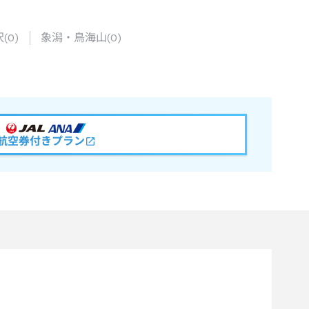
沢
(
0
)
象潟・鳥海山
(
0
)
航空券付きプラン