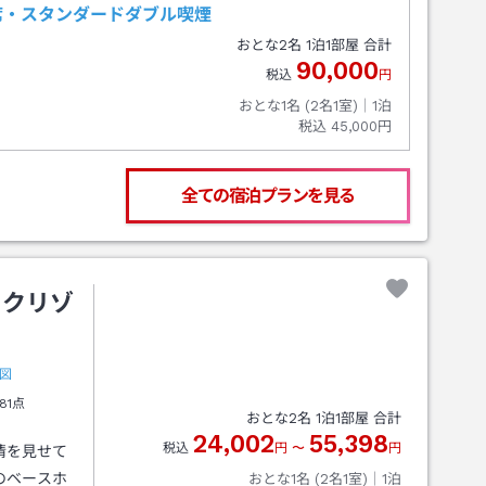
席・スタンダードダブル喫煙
おとな
2
名
1
泊
1
部屋 合計
90,000
税込
円
おとな1名 (
2
名1室)｜
1
泊
税込
45,000円
全ての宿泊プランを見る
イクリゾ
図
81点
おとな
2
名
1
泊
1
部屋 合計
24,002
55,398
税込
円
〜
円
情を見せて
のベースホ
おとな1名 (
2
名1室)｜
1
泊