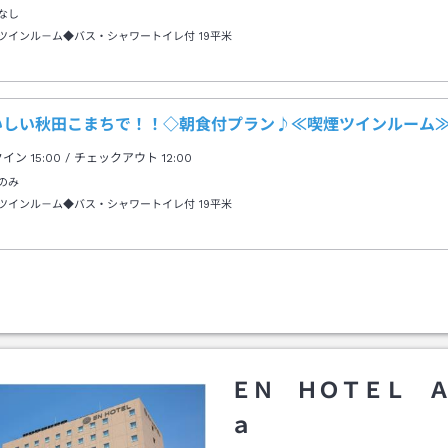
なし
ツインル－ム◆バス・シャワートイレ付
19平米
いしい秋田こまちで！！◇朝食付プラン♪≪喫煙ツインルーム
クイン
15:00
/ チェックアウト
12:00
のみ
ツインル－ム◆バス・シャワートイレ付
19平米
ＥＮ ＨＯＴＥＬ 
ａ