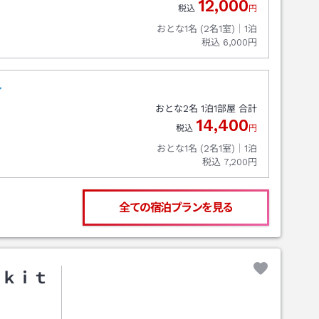
12,000
税込
円
おとな1名 (
2
名1室)｜
1
泊
税込
6,000円
≫
おとな
2
名
1
泊
1
部屋 合計
14,400
税込
円
おとな1名 (
2
名1室)｜
1
泊
税込
7,200円
全ての宿泊プランを見る
Ａｋｉｔ