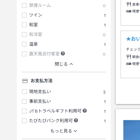
食事
禁煙ルーム
0
喫煙
ツイン
1
和室
1
和洋室
0
★お
温泉
1
チェッ
露天風呂付客室
0
朝食
閉じる
喫煙
お支払方法
現地支払い
2
事前支払い
1
JTBトラベルギフト利用可
1
たびたびバンク利用可
1
もっと見る