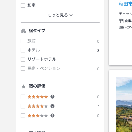
秋田
和室
1
チェッ
もっと見る
食事
ペア
宿タイプ
旅館
0
ホテル
3
リゾートホテル
民宿・ペンション
0
宿の評価
0
1
0