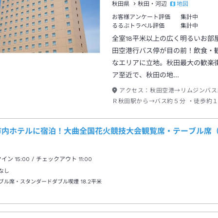
地図
秋田県
秋田・河辺
お客様アンケート評価
集計中
るるぶトラベル評価
集計中
全室18平米以上の広く明るいお部
田空港行バス停が目の前！飲食・
なエリアに立地。秋田最大の歓楽
ア至近で、秋田の地…
アクセス：
秋田空港→リムジンバス
Ｒ秋田駅から→バス約５分 ・徒歩約
市内ホテルに宿泊！大曲全国花火競技大会観覧席・テーブル席
クイン
15:00
/ チェックアウト
11:00
なし
ブル席・スタンダードダブル喫煙
18.2平米