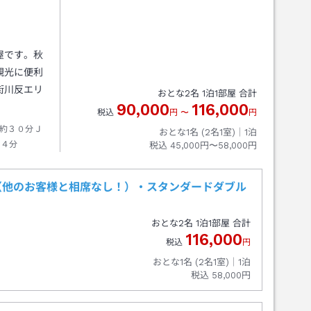
屋です。秋
観光に便利
街川反エリ
おとな
2
名
1
泊
1
部屋 合計
90,000
116,000
税込
円
〜
円
約３０分Ｊ
おとな1名 (
2
名1室)｜
1
泊
１４分
税込
45,000円〜58,000円
（他のお客様と相席なし！）・スタンダードダブル
おとな
2
名
1
泊
1
部屋 合計
116,000
税込
円
おとな1名 (
2
名1室)｜
1
泊
税込
58,000円