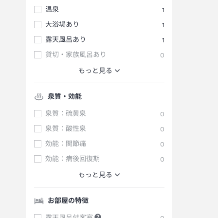
温泉
1
大浴場あり
1
露天風呂あり
1
貸切・家族風呂あり
0
もっと見る
泉質・効能
泉質：硫黄泉
0
泉質：酸性泉
0
効能：関節痛
0
効能：病後回復期
0
もっと見る
お部屋の特徴
露天風呂付客室
0