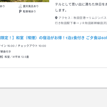
テルとして思い出に満ちた休日を
あり
露天風呂あり
します。
駐車場あり
アクセス：
秋田空港→リムジンバス
行き秋田駅下車→ＪＲ秋田新幹線田沢
タクシー約１０分
間限定！】和室（喫煙）の宿泊がお得！1泊2食付き ご夕食は6
クイン
15:00
/ チェックアウト
10:00
/朝食付き
煙】和室／41平米
12.5畳