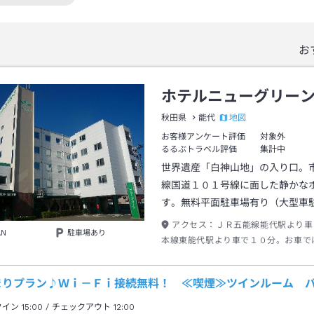
絞り込み条件を解除
お
ホテルニューグリー
地図
秋田県
能代
お客様アンケート評価
対象外
るるぶトラベル評価
集計中
世界遺産「白神山地」の入り口。
線国道１０１号線に面した静かな
す。無料平面駐車場有り（大型車
アクセス：
ＪＲ五能線能代駅より車
AN
駐車場あり
本線東能代駅より車で１０分。お車で
動車道能代南ＩＣより8分。
まりプラン♪Ｗｉ－Ｆｉ接続無料！ ≪喫煙≫ツインルーム 
クイン
15:00
/ チェックアウト
12:00