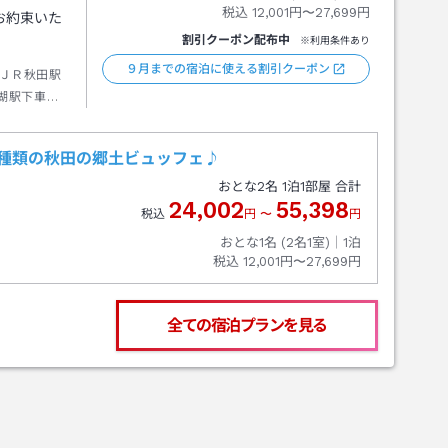
税込
12,001円〜27,699円
お約束いた
割引クーポン配布中
※利用条件あり
９月までの宿泊に使える割引クーポン
ＪＲ秋田駅
湖駅下車→
0種類の秋田の郷土ビュッフェ♪
おとな
2
名
1
泊
1
部屋 合計
24,002
55,398
税込
円
〜
円
おとな1名 (
2
名1室)｜
1
泊
税込
12,001円〜27,699円
全ての宿泊プランを見る