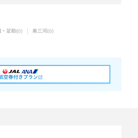
田・足助
(
0
)
奥三河
(
0
)
航空券付きプラン