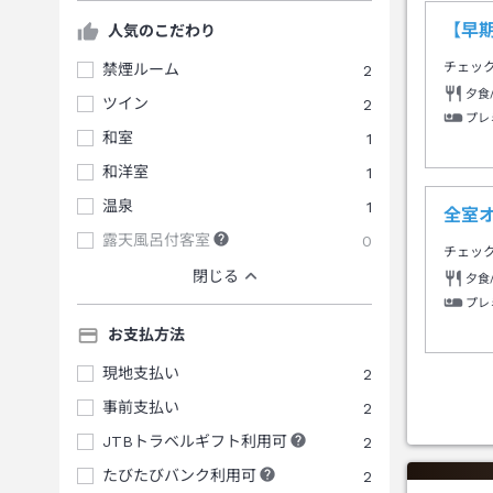
【早
人気のこだわり
チェッ
禁煙ルーム
2
夕食
ツイン
2
プレ
和室
1
和洋室
1
温泉
1
全室
露天風呂付客室
0
チェッ
閉じる
夕食
プレ
お支払方法
現地支払い
2
事前支払い
2
JTBトラベルギフト利用可
2
たびたびバンク利用可
2