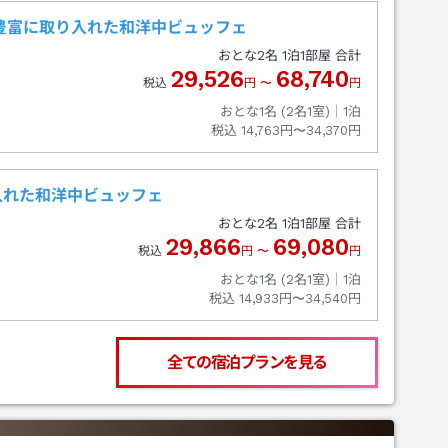
豊富に取り入れた和洋中ビュッフェ
おとな
2
名
1
泊
1
部屋 合計
29,526
68,740
税込
円
〜
円
おとな1名 (
2
名1室)｜
1
泊
税込
14,763円〜34,370円
入れた和洋中ビュッフェ
おとな
2
名
1
泊
1
部屋 合計
29,866
69,080
税込
円
〜
円
おとな1名 (
2
名1室)｜
1
泊
税込
14,933円〜34,540円
全ての宿泊プランを見る