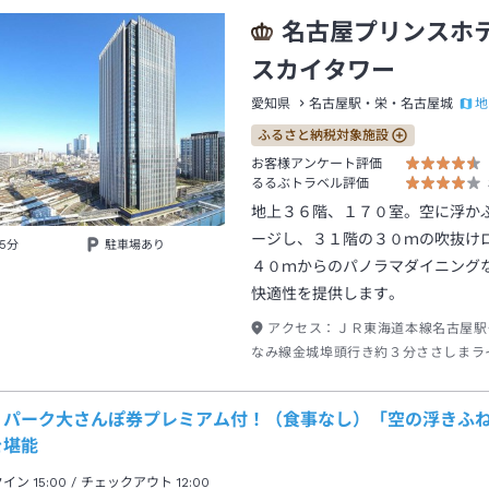
名古屋プリンス
スカイタワー
地
愛知県
名古屋駅・栄・名古屋城
ふるさと納税対象施設
お客様アンケート評価
るるぶトラベル評価
地上３６階、１７０室。空に浮か
ージし、３１階の３０ｍの吹抜け
5分
駐車場あり
４０ｍからのパノラマダイニング
快適性を提供します。
アクセス：
ＪＲ東海道本線名古屋駅
なみ線金城埠頭行き約３分ささしまラ
→徒歩約２分
リパーク大さんぽ券プレミアム付！（食事なし）「空の浮きふ
を堪能
クイン
15:00
/ チェックアウト
12:00