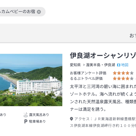
ルカムベビーのお宿
絞り込み条件を解除
お
伊良湖オーシャンリ
地図
愛知県
渥美半島・伊良湖
お客様アンケート評価
るるぶトラベル評価
太平洋と三河湾の碧い海に囲まれ
ゾートホテル。海へ流れが続くよ
ンされた天然温泉露天風呂、種類
ナーは満足を誘う。
あり
露天風呂あり
アクセス：
ＪＲ東海道新幹線豊橋駅
駐車場あり
ス伊良湖本線伊良湖岬行き約１００分
車→ホテル送迎者で約５分（到着後、