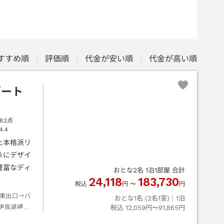
すすめ順
評価順
代金が安い順
代金が高い順
ゾート
82点
4.4
た本格派リ
うにデザイ
豊富なディ
おとな
2
名
1
泊
1
部屋 合計
24,118
183,730
税込
円
〜
円
東出口→バ
おとな1名 (
2
名1室)｜
1
泊
伊良湖岬下
税込
12,059円〜91,865円
ホテルへお