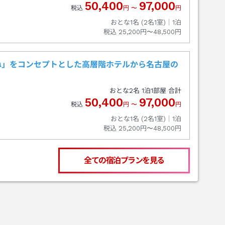
50,400
97,000
税込
円
〜
円
おとな1名 (
2
名1室)｜
1
泊
税込
25,200円〜48,500円
ね」をコンセプトとした高層階ホテルから名古屋の
おとな
2
名
1
泊
1
部屋 合計
50,400
97,000
税込
円
〜
円
おとな1名 (
2
名1室)｜
1
泊
税込
25,200円〜48,500円
全ての宿泊プランを見る