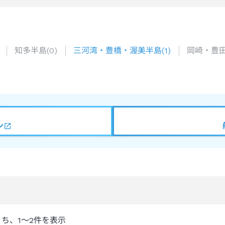
知多半島
(
0
)
三河湾・豊橋・渥美半島
(
1
)
岡崎・豊
ン
うち、
1～2
件を表示