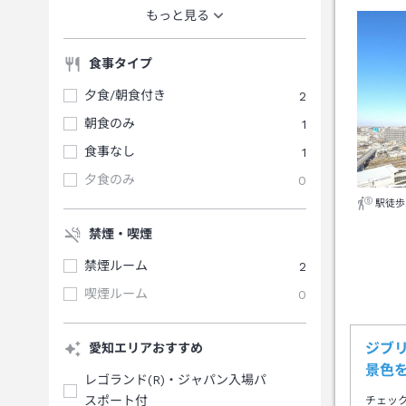
もっと見る
食事タイプ
夕食/朝食付き
2
朝食のみ
1
食事なし
1
夕食のみ
0
駅徒歩
禁煙・喫煙
禁煙ルーム
2
喫煙ルーム
0
ジブ
愛知エリアおすすめ
景色
レゴランド(R)・ジャパン入場パ
スポート付
チェッ