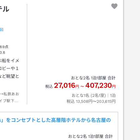
ホテル
図
89点
3.8
ぶ船をイメ
ロビーや１
など眺望と
おとな
2
名
1
泊
1
部屋 合計
27,016
407,230
税込
円
〜
円
→私鉄あお
おとな1名 (
2
名1室)｜
1
泊
イブ駅下車
税込
13,508円〜203,615円
ね」をコンセプトとした高層階ホテルから名古屋の
おとな
2
名
1
泊
1
部屋 合計