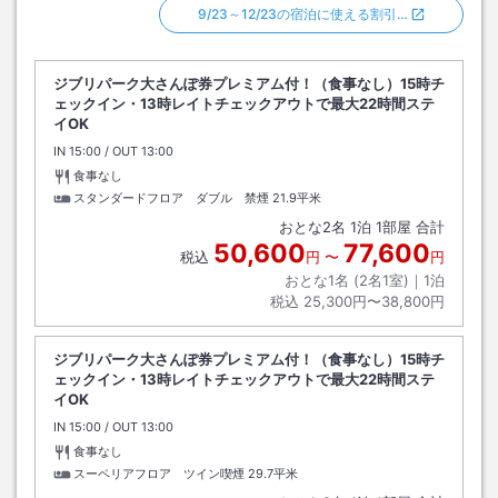
9/23～12/23の宿泊に使える割引…
ジブリパーク大さんぽ券プレミアム付！（食事なし）15時チ
ェックイン・13時レイトチェックアウトで最大22時間ステ
イOK
IN
チェックイン
15:00
/ OUT
チェックアウト
13:00
食事なし
スタンダードフロア ダブル 禁煙
21.9平米
おとな
2
名
1
泊
1
部屋 合計
50,600
77,600
税込
円
〜
円
おとな1名 (
2
名1室)｜
1
泊
税込
25,300円〜38,800円
ジブリパーク大さんぽ券プレミアム付！（食事なし）15時チ
ェックイン・13時レイトチェックアウトで最大22時間ステ
イOK
IN
チェックイン
15:00
/ OUT
チェックアウト
13:00
食事なし
スーペリアフロア ツイン喫煙
29.7平米