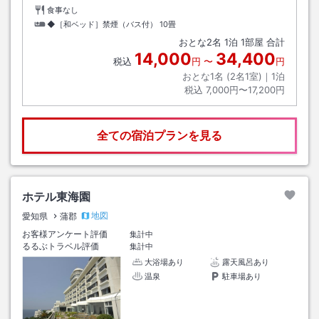
食事なし
◆［和ベッド］禁煙（バス付）
10畳
おとな
2
名
1
泊
1
部屋 合計
14,000
34,400
税込
円
〜
円
おとな1名 (
2
名1室)｜
1
泊
税込
7,000円〜17,200円
全ての宿泊プランを見る
ホテル東海園
地図
愛知県
蒲郡
お客様アンケート評価
集計中
るるぶトラベル評価
集計中
大浴場あり
露天風呂あり
温泉
駐車場あり