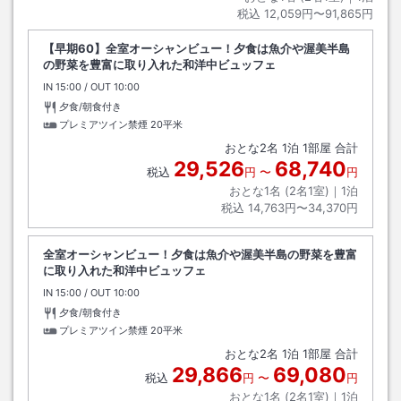
税込
12,059円〜91,865円
【早期60】全室オーシャンビュー！夕食は魚介や渥美半島
の野菜を豊富に取り入れた和洋中ビュッフェ
IN
チェックイン
15:00
/ OUT
チェックアウト
10:00
夕食/朝食付き
プレミアツイン禁煙
20平米
おとな
2
名
1
泊
1
部屋 合計
29,526
68,740
税込
円
〜
円
おとな1名 (
2
名1室)｜
1
泊
税込
14,763円〜34,370円
全室オーシャンビュー！夕食は魚介や渥美半島の野菜を豊富
に取り入れた和洋中ビュッフェ
IN
チェックイン
15:00
/ OUT
チェックアウト
10:00
夕食/朝食付き
プレミアツイン禁煙
20平米
おとな
2
名
1
泊
1
部屋 合計
29,866
69,080
税込
円
〜
円
おとな1名 (
2
名1室)｜
1
泊