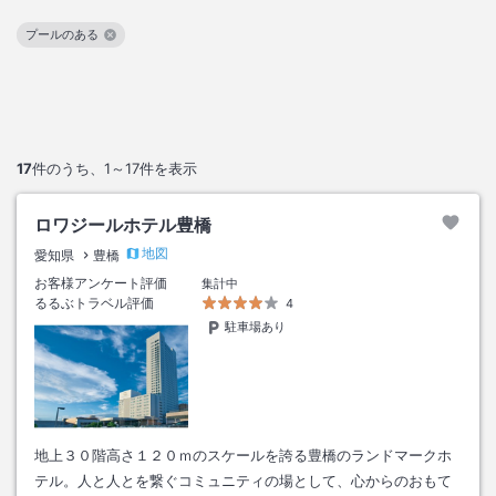
プールのある
この絞り込み条件を解除
17
件のうち、
1～17
件を表示
ロワジールホテル豊橋
地図
愛知県
豊橋
お客様アンケート評価
集計中
るるぶトラベル評価
4
駐車場あり
地上３０階高さ１２０ｍのスケールを誇る豊橋のランドマークホ
テル。人と人とを繋ぐコミュニティの場として、心からのおもて