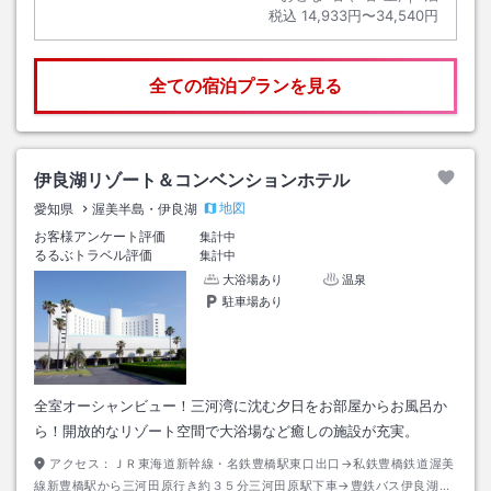
税込
14,933円〜34,540円
全ての宿泊プランを見る
伊良湖リゾート＆コンベンションホテル
地図
愛知県
渥美半島・伊良湖
お客様アンケート評価
集計中
るるぶトラベル評価
集計中
大浴場あり
温泉
駐車場あり
全室オーシャンビュー！三河湾に沈む夕日をお部屋からお風呂か
ら！開放的なリゾート空間で大浴場など癒しの施設が充実。
アクセス：
ＪＲ東海道新幹線・名鉄豊橋駅東口出口→私鉄豊橋鉄道渥美
線新豊橋駅から三河田原行き約３５分三河田原駅下車→豊鉄バス伊良湖本