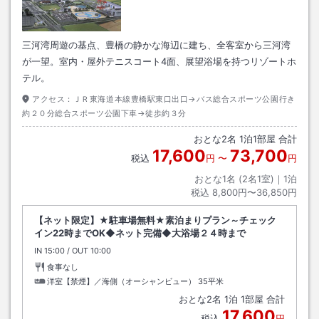
三河湾周遊の基点、豊橋の静かな海辺に建ち、全客室から三河湾
が一望。室内・屋外テニスコート4面、展望浴場を持つリゾートホ
テル。
アクセス：
ＪＲ東海道本線豊橋駅東口出口→バス総合スポーツ公園行き
約２０分総合スポーツ公園下車→徒歩約３分
おとな
2
名
1
泊
1
部屋 合計
17,600
73,700
税込
円
〜
円
おとな1名 (
2
名1室)｜
1
泊
税込
8,800円〜36,850円
【ネット限定】★駐車場無料★素泊まりプラン～チェック
イン22時までOK◆ネット完備◆大浴場２４時まで
IN
チェックイン
15:00
/ OUT
チェックアウト
10:00
食事なし
洋室【禁煙】／海側（オーシャンビュー）
35平米
おとな
2
名
1
泊
1
部屋 合計
17,600
税込
円