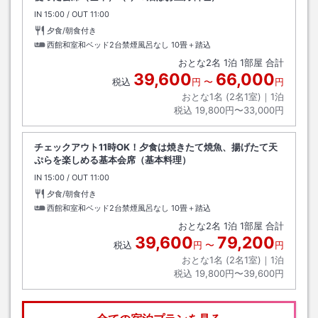
IN
チェックイン
15:00
/ OUT
チェックアウト
11:00
夕食/朝食付き
西館和室和ベッド2台禁煙風呂なし
10畳＋踏込
おとな
2
名
1
泊
1
部屋 合計
39,600
66,000
税込
円
〜
円
おとな1名 (
2
名1室)｜
1
泊
税込
19,800円〜33,000円
チェックアウト11時OK！夕食は焼きたて焼魚、揚げたて天
ぷらを楽しめる基本会席（基本料理）
IN
チェックイン
15:00
/ OUT
チェックアウト
11:00
夕食/朝食付き
西館和室和ベッド2台禁煙風呂なし
10畳＋踏込
おとな
2
名
1
泊
1
部屋 合計
39,600
79,200
税込
円
〜
円
おとな1名 (
2
名1室)｜
1
泊
税込
19,800円〜39,600円