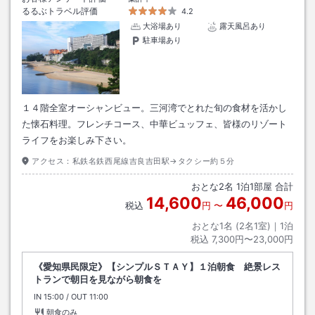
るるぶトラベル評価
4.2
大浴場あり
露天風呂あり
駐車場あり
１４階全室オーシャンビュー。三河湾でとれた旬の食材を活かし
た懐石料理。フレンチコース、中華ビュッフェ、皆様のリゾート
ライフをお楽しみ下さい。
アクセス：
私鉄名鉄西尾線吉良吉田駅→タクシー約５分
おとな
2
名
1
泊
1
部屋 合計
14,600
46,000
税込
円
〜
円
おとな1名 (
2
名1室)｜
1
泊
税込
7,300円〜23,000円
《愛知県民限定》【シンプルＳＴＡＹ】１泊朝食 絶景レス
トランで朝日を見ながら朝食を
IN
チェックイン
15:00
/ OUT
チェックアウト
11:00
朝食のみ