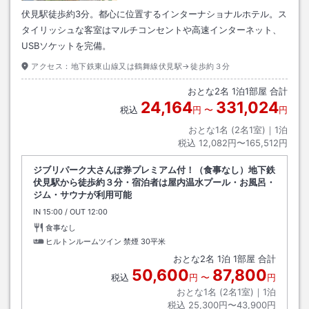
伏見駅徒歩約3分。都心に位置するインターナショナルホテル。ス
タイリッシュな客室はマルチコンセントや高速インターネット、
USBソケットを完備。
アクセス：
地下鉄東山線又は鶴舞線伏見駅→徒歩約３分
おとな
2
名
1
泊
1
部屋 合計
24,164
331,024
税込
円
〜
円
おとな1名 (
2
名1室)｜
1
泊
税込
12,082円〜165,512円
ジブリパーク大さんぽ券プレミアム付！（食事なし）地下鉄
伏見駅から徒歩約３分・宿泊者は屋内温水プール・お風呂・
ジム・サウナが利用可能
IN
チェックイン
15:00
/ OUT
チェックアウト
12:00
食事なし
ヒルトンルームツイン 禁煙
30平米
おとな
2
名
1
泊
1
部屋 合計
50,600
87,800
税込
円
〜
円
おとな1名 (
2
名1室)｜
1
泊
税込
25,300円〜43,900円