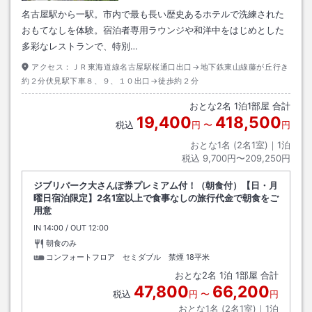
名古屋駅から一駅。市内で最も長い歴史あるホテルで洗練された
おもてなしを体験。宿泊者専用ラウンジや和洋中をはじめとした
多彩なレストランで、特別…
アクセス：
ＪＲ東海道線名古屋駅桜通口出口→地下鉄東山線藤が丘行き
約２分伏見駅下車８、９、１０出口→徒歩約２分
おとな
2
名
1
泊
1
部屋 合計
19,400
418,500
税込
円
〜
円
おとな1名 (
2
名1室)｜
1
泊
税込
9,700円〜209,250円
ジブリパーク大さんぽ券プレミアム付！（朝食付）【日・月
曜日宿泊限定】2名1室以上で食事なしの旅行代金で朝食をご
用意
IN
チェックイン
14:00
/ OUT
チェックアウト
12:00
朝食のみ
コンフォートフロア セミダブル 禁煙
18平米
おとな
2
名
1
泊
1
部屋 合計
47,800
66,200
税込
円
〜
円
おとな1名 (
2
名1室)｜
1
泊