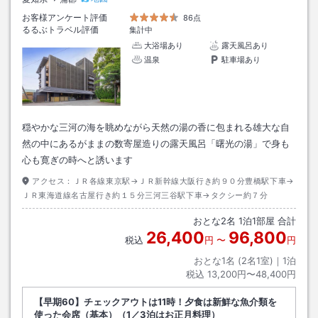
お客様アンケート評価
86点
るるぶトラベル評価
集計中
大浴場あり
露天風呂あり
温泉
駐車場あり
穏やかな三河の海を眺めながら天然の湯の香に包まれる雄大な自
然の中にあるがままの数寄屋造りの露天風呂「曙光の湯」で身も
心も寛ぎの時へと誘います
アクセス：
ＪＲ各線東京駅→ＪＲ新幹線大阪行き約９０分豊橋駅下車→
ＪＲ東海道線名古屋行き約１５分三河三谷駅下車→タクシー約７分
おとな
2
名
1
泊
1
部屋 合計
26,400
96,800
税込
円
〜
円
おとな1名 (
2
名1室)｜
1
泊
税込
13,200円〜48,400円
【早期60】チェックアウトは11時！夕食は新鮮な魚介類を
使った会席（基本）（1／3泊はお正月料理）