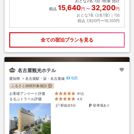
おとな
2
名
1
泊
1
部屋 合計
15,640
32,200
税込
円
〜
円
おとな1名 (
2
名1室)｜
1
泊
税込
7,820円〜16,100円
全ての宿泊プランを見る
名古屋観光ホテル
地図
愛知県
名古屋駅・栄・名古屋城
ふるさと納税対象施設
お客様アンケート評価
91点
るるぶトラベル評価
4.6
駅徒歩5分
駐車場あり