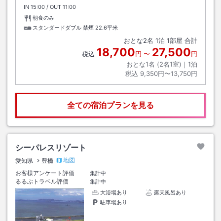
IN
チェックイン
15:00
/ OUT
チェックアウト
11:00
朝食のみ
スタンダードダブル 禁煙
22.6平米
おとな
2
名
1
泊
1
部屋 合計
18,700
27,500
税込
円
〜
円
おとな1名 (
2
名1室)｜
1
泊
税込
9,350円〜13,750円
全ての宿泊プランを見る
シーパレスリゾート
地図
愛知県
豊橋
お客様アンケート評価
集計中
るるぶトラベル評価
集計中
大浴場あり
露天風呂あり
駐車場あり