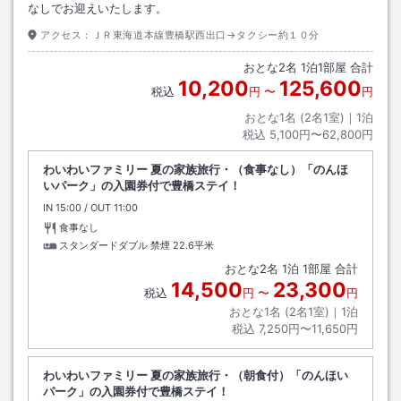
なしでお迎えいたします。
アクセス：
ＪＲ東海道本線豊橋駅西出口→タクシー約１０分
おとな
2
名
1
泊
1
部屋 合計
10,200
125,600
税込
円
〜
円
おとな1名 (
2
名1室)｜
1
泊
税込
5,100円〜62,800円
わいわいファミリー 夏の家族旅行・（食事なし）「のんほ
いパーク」の入園券付で豊橋ステイ！
IN
チェックイン
15:00
/ OUT
チェックアウト
11:00
食事なし
スタンダードダブル 禁煙
22.6平米
おとな
2
名
1
泊
1
部屋 合計
14,500
23,300
税込
円
〜
円
おとな1名 (
2
名1室)｜
1
泊
税込
7,250円〜11,650円
わいわいファミリー 夏の家族旅行・（朝食付）「のんほい
パーク」の入園券付で豊橋ステイ！