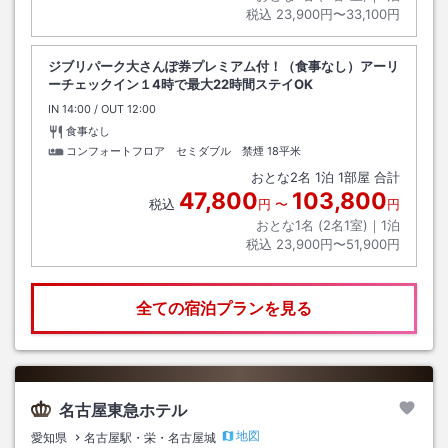
税込
23,900円〜33,100円
ジブリパーク大さんぽ券プレミアム付！（食事なし）アーリ
ーチェックイン１4時で最大22時間ステイOK
IN
チェックイン
14:00
/ OUT
チェックアウト
12:00
食事なし
コンフォートフロア セミダブル 禁煙
18平米
おとな
2
名
1
泊
1
部屋 合計
47,800
103,800
税込
円
〜
円
おとな1名 (
2
名1室)｜
1
泊
税込
23,900円〜51,900円
全ての宿泊プランを見る
名古屋東急ホテル
地図
愛知県
名古屋駅・栄・名古屋城