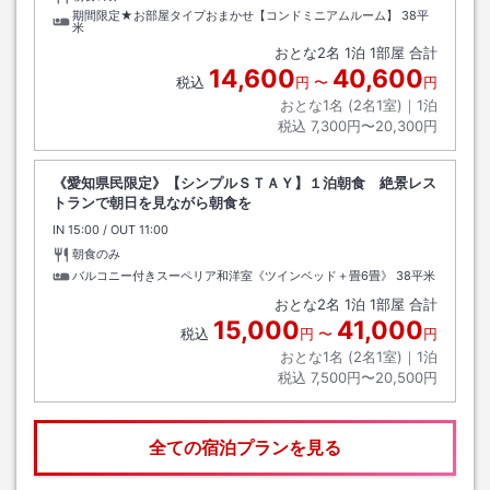
期間限定★お部屋タイプおまかせ【コンドミニアムルーム】
38平
米
おとな
2
名
1
泊
1
部屋 合計
14,600
40,600
税込
円
〜
円
おとな1名 (
2
名1室)｜
1
泊
税込
7,300円〜20,300円
《愛知県民限定》【シンプルＳＴＡＹ】１泊朝食 絶景レス
トランで朝日を見ながら朝食を
IN
チェックイン
15:00
/ OUT
チェックアウト
11:00
朝食のみ
バルコニー付きスーペリア和洋室《ツインベッド＋畳6畳》
38平米
おとな
2
名
1
泊
1
部屋 合計
15,000
41,000
税込
円
〜
円
おとな1名 (
2
名1室)｜
1
泊
税込
7,500円〜20,500円
全ての宿泊プランを見る