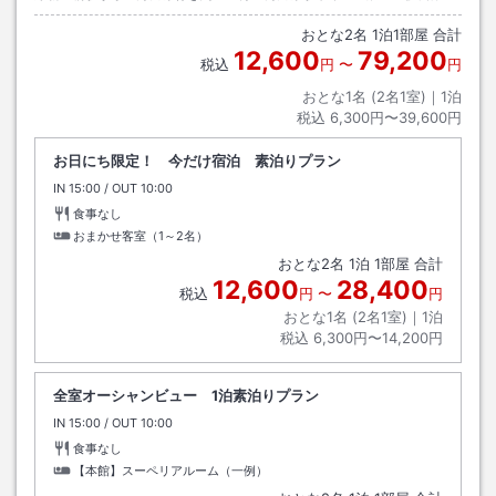
線伊良湖岬行き約５０分伊良湖シーパーク前下車→徒歩約３分
おとな
2
名
1
泊
1
部屋 合計
12,600
79,200
税込
円
〜
円
おとな1名 (
2
名1室)｜
1
泊
税込
6,300円〜39,600円
お日にち限定！ 今だけ宿泊 素泊りプラン
IN
チェックイン
15:00
/ OUT
チェックアウト
10:00
食事なし
おまかせ客室（1～2名）
おとな
2
名
1
泊
1
部屋 合計
12,600
28,400
税込
円
〜
円
おとな1名 (
2
名1室)｜
1
泊
税込
6,300円〜14,200円
全室オーシャンビュー 1泊素泊りプラン
IN
チェックイン
15:00
/ OUT
チェックアウト
10:00
食事なし
【本館】スーペリアルーム（一例）