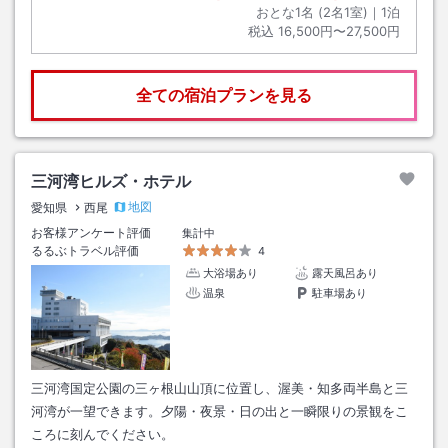
おとな1名 (
2
名1室)｜
1
泊
税込
16,500円〜27,500円
全ての宿泊プランを見る
三河湾ヒルズ・ホテル
地図
愛知県
西尾
お客様アンケート評価
集計中
るるぶトラベル評価
4
大浴場あり
露天風呂あり
温泉
駐車場あり
三河湾国定公園の三ヶ根山山頂に位置し、渥美・知多両半島と三
河湾が一望できます。夕陽・夜景・日の出と一瞬限りの景観をこ
ころに刻んでください。