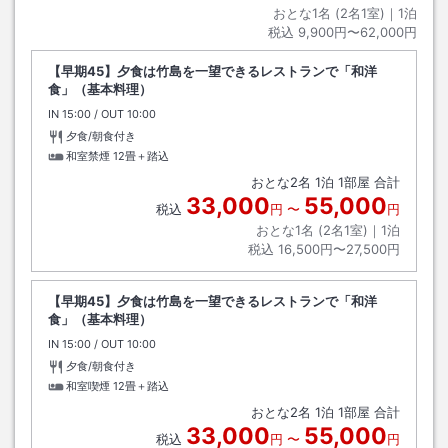
おとな1名 (
2
名1室)｜
1
泊
税込
9,900円〜62,000円
【早期45】夕食は竹島を一望できるレストランで「和洋
食」（基本料理）
IN
チェックイン
15:00
/ OUT
チェックアウト
10:00
夕食/朝食付き
和室禁煙
12畳＋踏込
おとな
2
名
1
泊
1
部屋 合計
33,000
55,000
税込
円
〜
円
おとな1名 (
2
名1室)｜
1
泊
税込
16,500円〜27,500円
【早期45】夕食は竹島を一望できるレストランで「和洋
食」（基本料理）
IN
チェックイン
15:00
/ OUT
チェックアウト
10:00
夕食/朝食付き
和室喫煙
12畳＋踏込
おとな
2
名
1
泊
1
部屋 合計
33,000
55,000
税込
円
〜
円