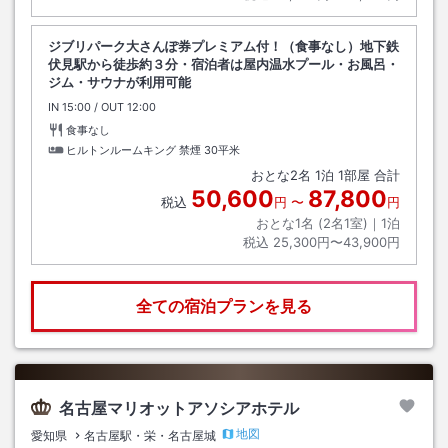
ジブリパーク大さんぽ券プレミアム付！（食事なし）地下鉄
伏見駅から徒歩約３分・宿泊者は屋内温水プール・お風呂・
ジム・サウナが利用可能
IN
チェックイン
15:00
/ OUT
チェックアウト
12:00
食事なし
ヒルトンルームキング 禁煙
30平米
おとな
2
名
1
泊
1
部屋 合計
50,600
87,800
税込
円
〜
円
おとな1名 (
2
名1室)｜
1
泊
税込
25,300円〜43,900円
全ての宿泊プランを見る
名古屋マリオットアソシアホテル
地図
愛知県
名古屋駅・栄・名古屋城