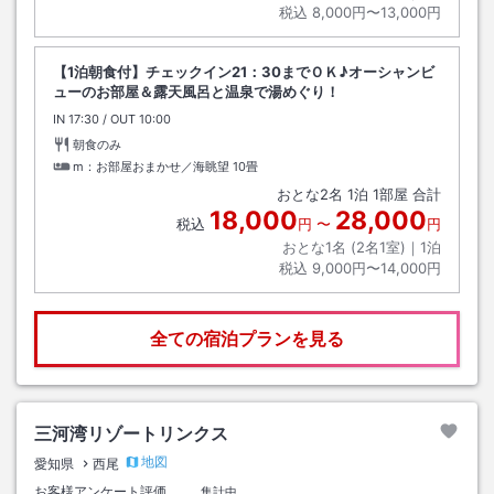
税込
8,000円〜13,000円
【1泊朝食付】チェックイン21：30までＯＫ♪オーシャンビ
ューのお部屋＆露天風呂と温泉で湯めぐり！
IN
チェックイン
17:30
/ OUT
チェックアウト
10:00
朝食のみ
m：お部屋おまかせ／海眺望
10畳
おとな
2
名
1
泊
1
部屋 合計
18,000
28,000
税込
円
〜
円
おとな1名 (
2
名1室)｜
1
泊
税込
9,000円〜14,000円
全ての宿泊プランを見る
三河湾リゾートリンクス
地図
愛知県
西尾
お客様アンケート評価
集計中