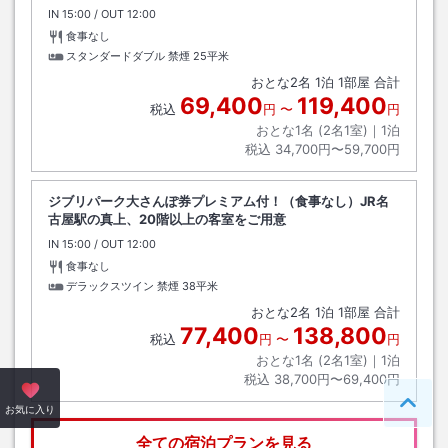
IN
チェックイン
15:00
/ OUT
チェックアウト
12:00
食事なし
スタンダードダブル 禁煙
25平米
おとな
2
名
1
泊
1
部屋 合計
69,400
119,400
税込
円
〜
円
おとな1名 (
2
名1室)｜
1
泊
税込
34,700円〜59,700円
ジブリパーク大さんぽ券プレミアム付！（食事なし）JR名
古屋駅の真上、20階以上の客室をご用意
IN
チェックイン
15:00
/ OUT
チェックアウト
12:00
食事なし
デラックスツイン 禁煙
38平米
おとな
2
名
1
泊
1
部屋 合計
77,400
138,800
税込
円
〜
円
おとな1名 (
2
名1室)｜
1
泊
税込
38,700円〜69,400円
ペー
お気に入り
全ての宿泊プランを見る