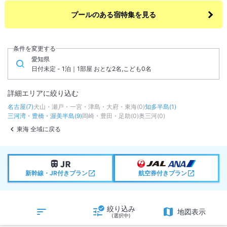
プールのある宿特集を見る
条件を変更する
愛知県
日付未定 - 1泊｜1部屋 おとな2名,こども0名
詳細エリアに絞り込む
名古屋
(
7
)
犬山・瀬戸・一宮・津島・大府・東海
(
0
)
知多半島
(
1
)
三河湾・豊橋・渥美半島
(
9
)
岡崎・豊田・足助
(
0
)
奥三河
(
0
)
東海 全域に戻る
新幹線・JR付きプラン
航空券付きプラン
絞り込み
地図表示
(選択中)