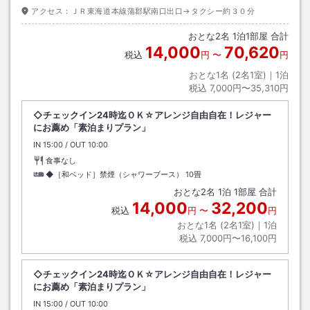
アクセス：
ＪＲ東海道本線蒲郡駅南口出口→タクシー約３０分
おとな
2
名
1
泊
1
部屋 合計
14,000
70,620
税込
円
〜
円
おとな1名 (
2
名1室)｜
1
泊
税込
7,000円〜35,310円
◇チェックイン24時迄ＯＫ☆アレンジ自由自在！レジャー
にお薦め「素泊まりプラン」
IN
チェックイン
15:00
/ OUT
チェックアウト
10:00
食事なし
◆［和ベッド］禁煙（シャワーブース）
10畳
おとな
2
名
1
泊
1
部屋 合計
14,000
32,200
税込
円
〜
円
おとな1名 (
2
名1室)｜
1
泊
税込
7,000円〜16,100円
◇チェックイン24時迄ＯＫ☆アレンジ自由自在！レジャー
にお薦め「素泊まりプラン」
IN
チェックイン
15:00
/ OUT
チェックアウト
10:00