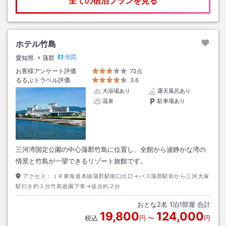
全ての宿泊プランを見る
ホテル竹島
地図
愛知県
蒲郡
お客様アンケート評価
72点
るるぶトラベル評価
3.6
大浴場あり
露天風呂あり
温泉
駐車場あり
三河湾国定公園の中心蒲郡竹島に位置し、全館から波静かな湾の
情景と竹島が一望できるリゾート旅館です。
アクセス：
ＪＲ東海道本線蒲郡駅南口出口→バス蒲郡駅前から三河大塚
駅行き約３分竹島遊園下車→徒歩約２分
おとな
2
名
1
泊
1
部屋 合計
19,800
124,000
税込
円
〜
円