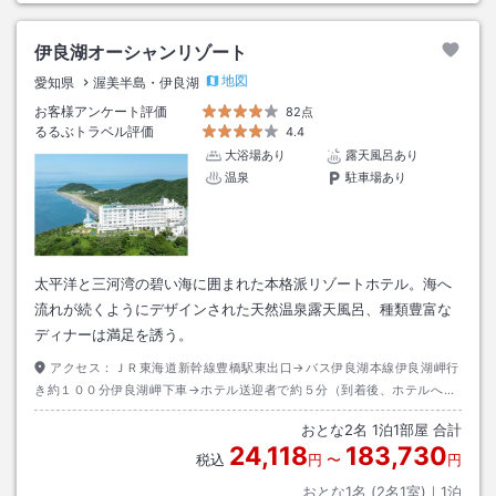
伊良湖オーシャンリゾート
地図
愛知県
渥美半島・伊良湖
お客様アンケート評価
82点
るるぶトラベル評価
4.4
大浴場あり
露天風呂あり
温泉
駐車場あり
太平洋と三河湾の碧い海に囲まれた本格派リゾートホテル。海へ
流れが続くようにデザインされた天然温泉露天風呂、種類豊富な
ディナーは満足を誘う。
アクセス：
ＪＲ東海道新幹線豊橋駅東出口→バス伊良湖本線伊良湖岬行
き約１００分伊良湖岬下車→ホテル送迎者で約５分（到着後、ホテルへお
電話ください）
おとな
2
名
1
泊
1
部屋 合計
24,118
183,730
税込
円
〜
円
おとな1名 (
2
名1室)｜
1
泊