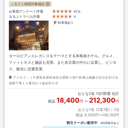
ふるさと納税対象施設
お客様アンケート評価
87点
るるぶトラベル評価
4
駐車場あり
ヨーロピアンエレガンスをテーマとする本格派ホテル。グルメ、
フィットネスと施設も充実。また名古屋の中心に位置し、ビジネ
ス、観光に交通至便。
アクセス：
ＪＲ東海道新幹線名古屋駅→地下鉄東山線藤が丘行き約６分
栄駅下車１２番出口→徒歩約５分
おとな
2
名
1
泊
1
部屋 合計
18,400
212,300
税込
円
〜
円
おとな1名 (
2
名1室)｜
1
泊
税込
9,200円〜106,150円
割引クーポン配布中
※利用条件あり