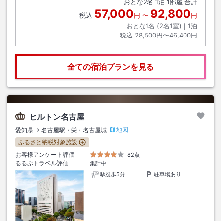
おとな
2
名
1
泊
1
部屋 合計
57,000
92,800
税込
円
〜
円
おとな1名 (
2
名1室)｜
1
泊
税込
28,500円〜46,400円
全ての宿泊プランを見る
ヒルトン名古屋
地図
愛知県
名古屋駅・栄・名古屋城
ふるさと納税対象施設
お客様アンケート評価
82点
るるぶトラベル評価
集計中
駅徒歩5分
駐車場あり