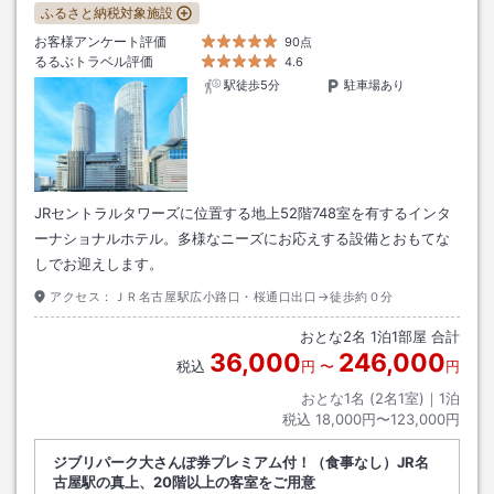
ふるさと納税対象施設
お客様アンケート評価
90点
るるぶトラベル評価
4.6
駅徒歩5分
駐車場あり
JRセントラルタワーズに位置する地上52階748室を有するインタ
ーナショナルホテル。多様なニーズにお応えする設備とおもてな
しでお迎えします。
アクセス：
ＪＲ名古屋駅広小路口・桜通口出口→徒歩約０分
おとな
2
名
1
泊
1
部屋 合計
36,000
246,000
税込
円
〜
円
おとな1名 (
2
名1室)｜
1
泊
税込
18,000円〜123,000円
ジブリパーク大さんぽ券プレミアム付！（食事なし）JR名
古屋駅の真上、20階以上の客室をご用意