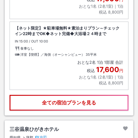
おとな1名 (
2
名1室)｜
1
泊
税込
8,800円
【ネット限定】★駐車場無料★素泊まりプラン～チェック
イン22時までOK◆ネット完備◆大浴場２４時まで
IN
チェックイン
15:00
/ OUT
チェックアウト
10:00
食事なし
洋室【喫煙】／海側（オーシャンビュー）
35平米
おとな
2
名
1
泊
1
部屋 合計
17,600
税込
円
おとな1名 (
2
名1室)｜
1
泊
税込
8,800円
全ての宿泊プランを見る
三谷温泉ひがきホテル
地図
愛知県
蒲郡