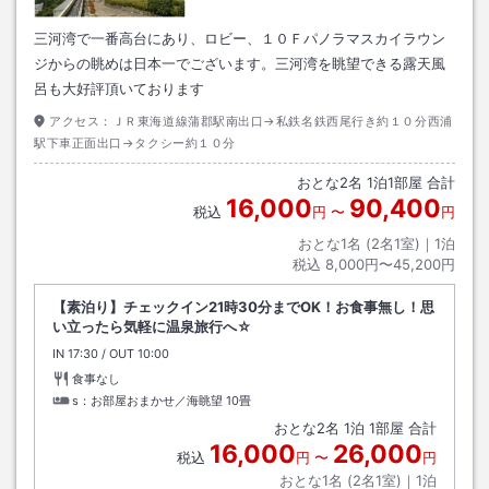
三河湾で一番高台にあり、ロビー、１０Ｆパノラマスカイラウン
ジからの眺めは日本一でございます。三河湾を眺望できる露天風
呂も大好評頂いております
アクセス：
ＪＲ東海道線蒲郡駅南出口→私鉄名鉄西尾行き約１０分西浦
駅下車正面出口→タクシー約１０分
おとな
2
名
1
泊
1
部屋 合計
16,000
90,400
税込
円
〜
円
おとな1名 (
2
名1室)｜
1
泊
税込
8,000円〜45,200円
【素泊り】チェックイン21時30分までOK！お食事無し！思
い立ったら気軽に温泉旅行へ☆
IN
チェックイン
17:30
/ OUT
チェックアウト
10:00
食事なし
s：お部屋おまかせ／海眺望
10畳
おとな
2
名
1
泊
1
部屋 合計
16,000
26,000
税込
円
〜
円
おとな1名 (
2
名1室)｜
1
泊