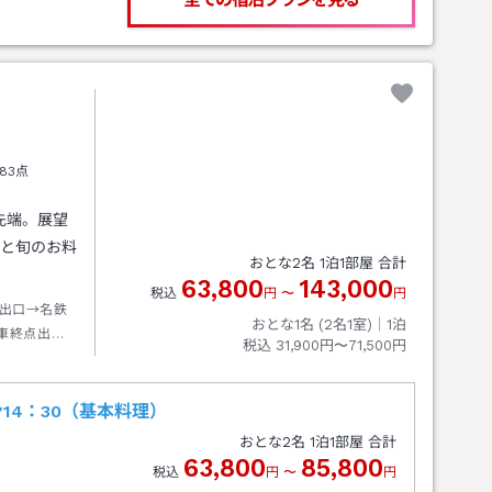
83点
先端。展望
呂と旬のお料
おとな
2
名
1
泊
1
部屋 合計
63,800
143,000
税込
円
〜
円
出口→名鉄
おとな1名 (
2
名1室)｜
1
泊
車終点出口
税込
31,900円〜71,500円
4：30（基本料理）
おとな
2
名
1
泊
1
部屋 合計
63,800
85,800
税込
円
〜
円