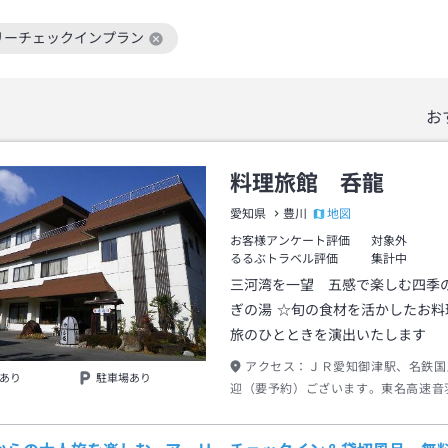
リーチェックインプラン
絞り込み条件を解除
お
料理旅館 呑龍
地図
愛知県
豊川
お客様アンケート評価
対象外
るるぶトラベル評価
集計中
三河湾を一望 五感で楽しむ四季
ぎの湯 ☆旬の食材を活かしたお料理で皆様の
旅のひとときを演出いたします
アクセス：
ＪＲ愛知御津駅、名鉄国
あり
駐車場あり
迎（要予約）ございます。東名高速音
Ｃより車で約１５分でございます。