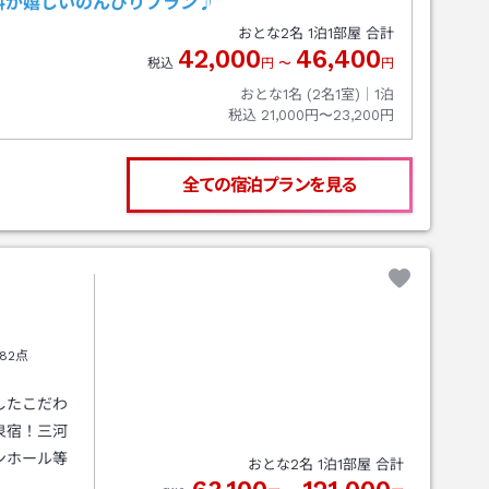
料が嬉しいのんびりプラン♪
おとな
2
名
1
泊
1
部屋 合計
42,000
46,400
税込
円
〜
円
おとな1名 (
2
名1室)｜
1
泊
税込
21,000円〜23,200円
全ての宿泊プランを見る
82点
したこだわ
泉宿！三河
ンホール等
おとな
2
名
1
泊
1
部屋 合計