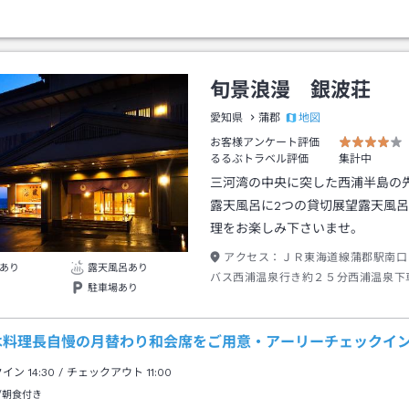
旬景浪漫 銀波荘
地図
愛知県
蒲郡
お客様アンケート評価
るるぶトラベル評価
集計中
三河湾の中央に突した西浦半島の
露天風呂に2つの貸切展望露天風
理をお楽しみ下さいませ。
アクセス：
ＪＲ東海道線蒲郡駅南口
あり
露天風呂あり
バス西浦温泉行き約２５分西浦温泉下
駐車場あり
→徒歩約３分
は料理長自慢の月替わり和会席をご用意・アーリーチェックイン1
クイン
14:30
/ チェックアウト
11:00
/朝食付き