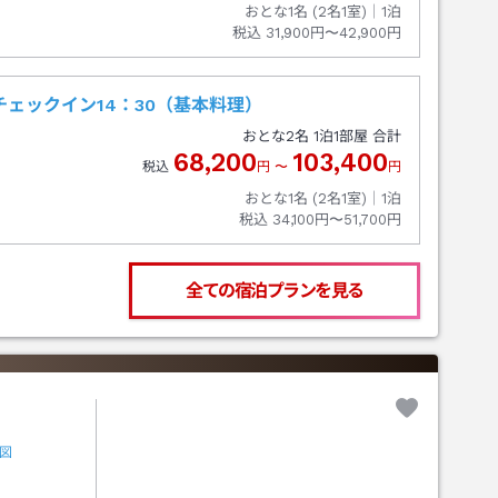
おとな1名 (
2
名1室)｜
1
泊
税込
31,900円〜42,900円
ェックイン14：30（基本料理）
おとな
2
名
1
泊
1
部屋 合計
68,200
103,400
税込
円
〜
円
おとな1名 (
2
名1室)｜
1
泊
税込
34,100円〜51,700円
全ての宿泊プランを見る
図