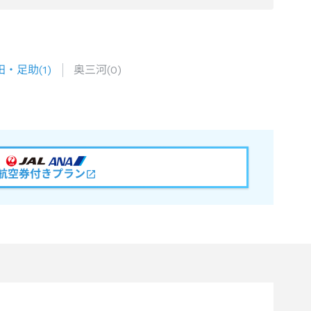
田・足助
(
1
)
奥三河
(
0
)
航空券付きプラン