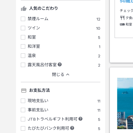
50
人気のこだわり
チェッ
夕食
禁煙ルーム
12
和室
ツイン
10
和室
5
和洋室
1
温泉
2
露天風呂付客室
2
閉じる
お支払方法
現地支払い
11
事前支払い
11
JTBトラベルギフト利用可
5
たびたびバンク利用可
5