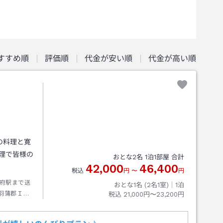
すすめ順
評価順
代金が安い順
代金が高い順
の料理と寛
おとな
2
名
1
泊
1
部屋 合計
42,000
46,400
税込
円
〜
円
府駅まで送
おとな1名 (
2
名1室)｜
1
泊
羽蒲郡Ｉ．
税込
21,000円〜23,200円