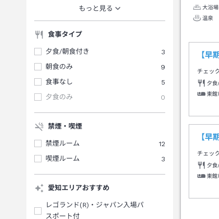
大浴場
もっと見る
温泉
食事タイプ
夕食/朝食付き
3
【早期
朝食のみ
9
チェッ
食事なし
5
夕食
東館
夕食のみ
0
禁煙・喫煙
【早期
禁煙ルーム
12
チェッ
喫煙ルーム
3
夕食
東館
愛知エリアおすすめ
レゴランド(R)・ジャパン入場パ
スポート付