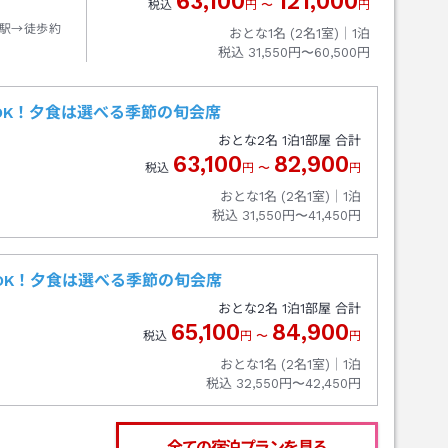
63,100
121,000
税込
円
〜
円
駅→徒歩約
おとな1名 (
2
名1室)｜
1
泊
税込
31,550円〜60,500円
OK！夕食は選べる季節の旬会席
おとな
2
名
1
泊
1
部屋 合計
63,100
82,900
税込
円
〜
円
おとな1名 (
2
名1室)｜
1
泊
税込
31,550円〜41,450円
OK！夕食は選べる季節の旬会席
おとな
2
名
1
泊
1
部屋 合計
65,100
84,900
税込
円
〜
円
おとな1名 (
2
名1室)｜
1
泊
税込
32,550円〜42,450円
全ての宿泊プランを見る