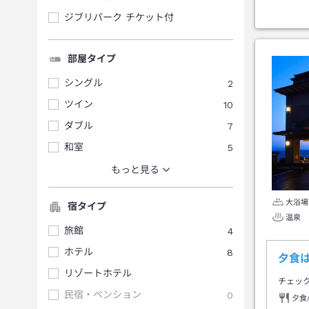
ジブリパーク チケット付
部屋タイプ
シングル
2
ツイン
10
ダブル
7
和室
5
もっと見る
大浴場
宿タイプ
温泉
旅館
4
ホテル
8
夕食
リゾートホテル
チェッ
民宿・ペンション
0
夕食