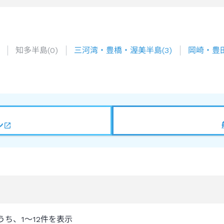
知多半島
(
0
)
三河湾・豊橋・渥美半島
(
3
)
岡崎・豊
ン
うち、
1～12
件を表示