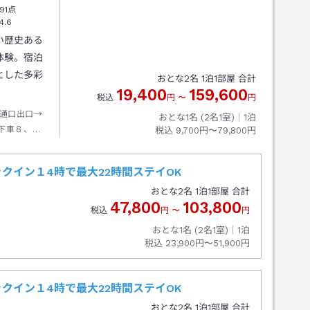
91点
4.6
い歴史ある
体験。宿泊
とした多彩
おとな
2
名
1
泊
1
部屋 合計
19,400
159,600
税込
円
〜
円
通口出口→
おとな1名 (
2
名1室)｜
1
泊
下車８、
税込
9,700円〜79,800円
クイン１4時で最大22時間ステイOK
おとな
2
名
1
泊
1
部屋 合計
47,800
103,800
税込
円
〜
円
おとな1名 (
2
名1室)｜
1
泊
税込
23,900円〜51,900円
クイン１4時で最大22時間ステイOK
おとな
2
名
1
泊
1
部屋 合計