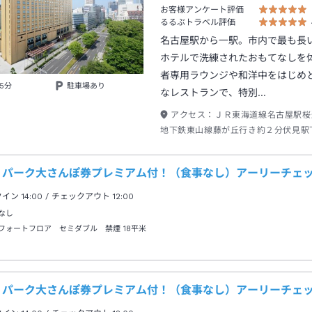
お客様アンケート評価
るるぶトラベル評価
名古屋駅から一駅。市内で最も長
ホテルで洗練されたおもてなしを
者専用ラウンジや和洋中をはじめ
5分
駐車場あり
なレストランで、特別…
アクセス：
ＪＲ東海道線名古屋駅桜
地下鉄東山線藤が丘行き約２分伏見駅
９、１０出口→徒歩約２分
リパーク大さんぽ券プレミアム付！（食事なし）アーリーチェッ
クイン
14:00
/ チェックアウト
12:00
なし
フォートフロア セミダブル 禁煙
18平米
リパーク大さんぽ券プレミアム付！（食事なし）アーリーチェッ