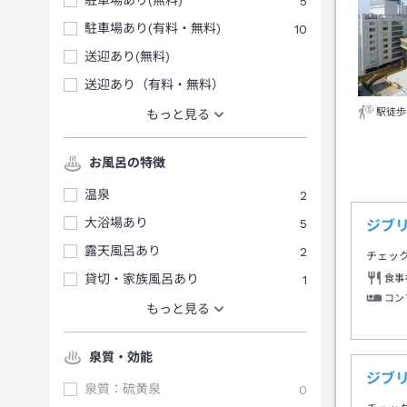
駐車場あり(無料)
5
駐車場あり(有料・無料)
10
送迎あり(無料)
送迎あり（有料・無料）
駅徒歩
もっと見る
お風呂の特徴
温泉
2
大浴場あり
5
ジブ
露天風呂あり
2
チェッ
貸切・家族風呂あり
1
食事
コン
もっと見る
泉質・効能
ジブ
泉質：硫黄泉
0