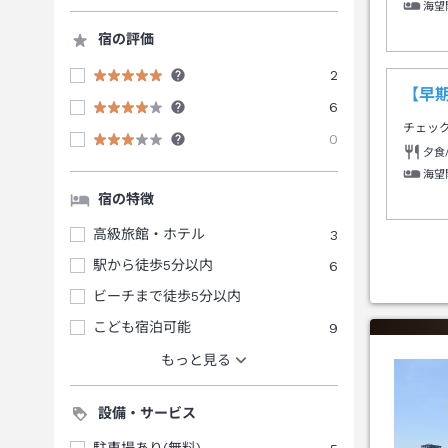
海望
宿の評価
2
【早
6
チェッ
0
夕食
海望
宿の特徴
高級旅館・ホテル
3
駅から徒歩5分以内
6
ビーチまで徒歩5分以内
こども宿泊可能
9
もっと見る
設備・サービス