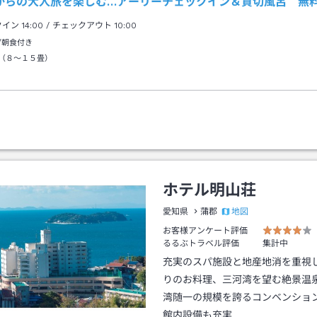
歳からの大人旅を楽しむ…アーリーチェックイン＆貸切風呂 無
クイン
14:00
/ チェックアウト
10:00
/朝食付き
（８～１５畳）
ホテル明山荘
地図
愛知県
蒲郡
お客様アンケート評価
るるぶトラベル評価
集計中
充実のスパ施設と地産地消を重視
りのお料理、三河湾を望む絶景温
湾随一の規模を誇るコンベンショ
館内設備も充実