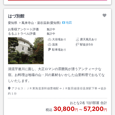
はづ別館
地図
愛知県
鳳来寺山・湯谷温泉(愛知県)
お客様アンケート評価
集計中
るるぶトラベル評価
集計中
大浴場あり
露天風呂あり
温泉
駅徒歩5分
駐車場あり
清流宇連川に面し、大正ロマンの雰囲気が漂うアンティークな
宿。お料理は地場の山・川の素材をいかした山里料理でおもてな
しいたします。
アクセス：
ＪＲ東海道新幹線豊橋駅→ＪＲ飯田線湯谷温泉駅下車→徒歩
約１分
おとな
2
名
1
泊
1
部屋 合計
30,800
57,200
税込
円
〜
円