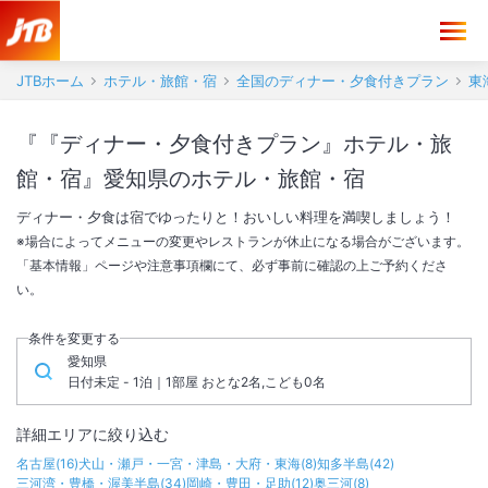
JTBホーム
ホテル・旅館・宿
全国のディナー・夕食付きプラン
東
『『ディナー・夕食付きプラン』ホテル・旅
館・宿』愛知県のホテル・旅館・宿
ディナー・夕食は宿でゆったりと！おいしい料理を満喫しましょう！
※場合によってメニューの変更やレストランが休止になる場合がございます。
「基本情報」ページや注意事項欄にて、必ず事前に確認の上ご予約くださ
い。
条件を変更する
愛知県
日付未定 - 1泊｜1部屋 おとな2名,こども0名
詳細エリアに絞り込む
名古屋
(
16
)
犬山・瀬戸・一宮・津島・大府・東海
(
8
)
知多半島
(
42
)
三河湾・豊橋・渥美半島
(
34
)
岡崎・豊田・足助
(
12
)
奥三河
(
8
)