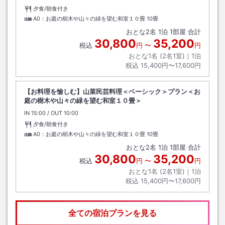
夕食/朝食付き
A0：お庭の樹木や山々の緑を望む和室１０畳
10畳
おとな
2
名
1
泊
1
部屋 合計
30,800
35,200
税込
円
〜
円
おとな1名 (
2
名1室)｜
1
泊
税込
15,400円〜17,600円
【お料理を愉しむ】山菜民芸料理＜ベーシック＞プラン＜お
庭の樹木や山々の緑を望む和室１０畳＞
IN
チェックイン
15:00
/ OUT
チェックアウト
10:00
夕食/朝食付き
A0：お庭の樹木や山々の緑を望む和室１０畳
10畳
おとな
2
名
1
泊
1
部屋 合計
30,800
35,200
税込
円
〜
円
おとな1名 (
2
名1室)｜
1
泊
税込
15,400円〜17,600円
全ての宿泊プランを見る