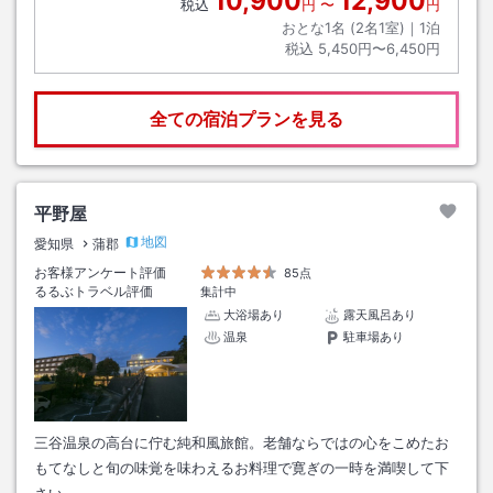
10,900
12,900
税込
円
〜
円
おとな1名 (
2
名1室)｜
1
泊
税込
5,450円〜6,450円
全ての宿泊プランを見る
平野屋
地図
愛知県
蒲郡
お客様アンケート評価
85点
るるぶトラベル評価
集計中
大浴場あり
露天風呂あり
温泉
駐車場あり
三谷温泉の高台に佇む純和風旅館。老舗ならではの心をこめたお
もてなしと旬の味覚を味わえるお料理で寛ぎの一時を満喫して下
さい。