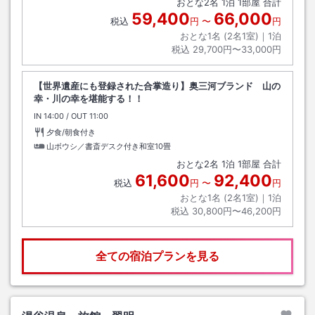
おとな
2
名
1
泊
1
部屋 合計
59,400
66,000
税込
円
〜
円
おとな1名 (
2
名1室)｜
1
泊
税込
29,700円〜33,000円
【世界遺産にも登録された合掌造り】奥三河ブランド 山の
幸・川の幸を堪能する！！
IN
チェックイン
14:00
/ OUT
チェックアウト
11:00
夕食/朝食付き
山ボウシ／書斎デスク付き和室10畳
おとな
2
名
1
泊
1
部屋 合計
61,600
92,400
税込
円
〜
円
おとな1名 (
2
名1室)｜
1
泊
税込
30,800円〜46,200円
全ての宿泊プランを見る