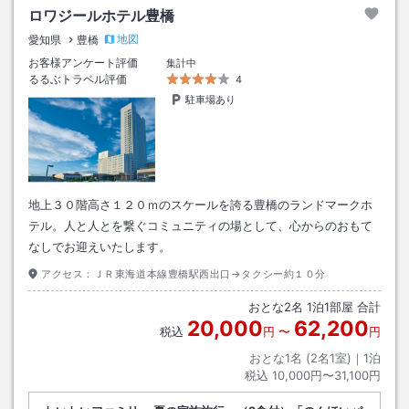
ロワジールホテル豊橋
地図
愛知県
豊橋
お客様アンケート評価
集計中
るるぶトラベル評価
4
駐車場あり
地上３０階高さ１２０ｍのスケールを誇る豊橋のランドマークホ
テル。人と人とを繋ぐコミュニティの場として、心からのおもて
なしでお迎えいたします。
アクセス：
ＪＲ東海道本線豊橋駅西出口→タクシー約１０分
おとな
2
名
1
泊
1
部屋 合計
20,000
62,200
税込
円
〜
円
おとな1名 (
2
名1室)｜
1
泊
税込
10,000円〜31,100円