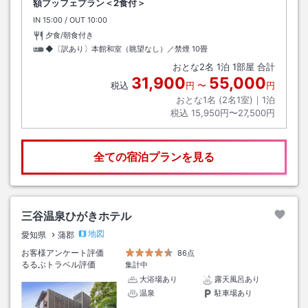
額ブッフェプラン＜2食付＞
IN
チェックイン
15:00
/ OUT
チェックアウト
10:00
夕食/朝食付き
◆〔訳あり〕本館和室（眺望なし）／禁煙
10畳
おとな
2
名
1
泊
1
部屋 合計
31,900
55,000
税込
円
〜
円
おとな1名 (
2
名1室)｜
1
泊
税込
15,950円〜27,500円
全ての宿泊プランを見る
三谷温泉ひがきホテル
地図
愛知県
蒲郡
お客様アンケート評価
86点
るるぶトラベル評価
集計中
大浴場あり
露天風呂あり
温泉
駐車場あり