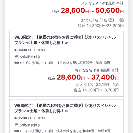
おとな
2
名
1
泊
1
部屋 合計
28,600
50,600
税込
円
〜
円
おとな1名 (
2
名1室)｜
1
泊
税込
14,300円〜25,300円
WEB限定！【絶景のお宿をお得に満喫】訳ありスペシャル
プラン≪土曜・休前もお得！≫
IN
チェックイン
15:00
/ OUT
チェックアウト
10:00
夕食/朝食付き
※トイレ洗面なし※山側 渓谷の緑を望む和室10畳 禁煙
10畳
おとな
2
名
1
泊
1
部屋 合計
28,600
37,400
税込
円
〜
円
おとな1名 (
2
名1室)｜
1
泊
税込
14,300円〜18,700円
WEB限定！【絶景のお宿をお得に満喫】訳ありスペシャル
プラン≪土曜・休前もお得！≫
IN
チェックイン
15:00
/ OUT
チェックアウト
10:00
夕食/朝食付き
※トイレ洗面なし※山側 渓谷の緑を楽しむ和室8畳 禁煙
8畳