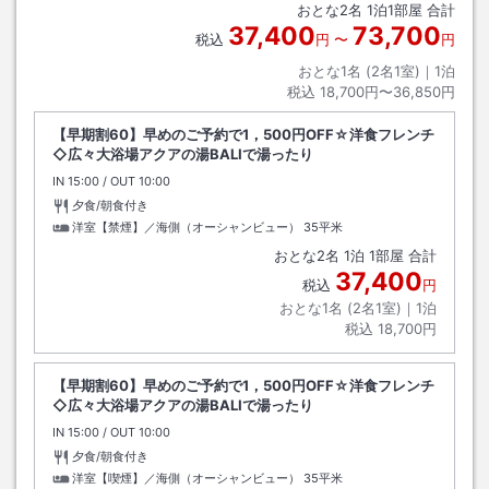
おとな
2
名
1
泊
1
部屋 合計
37,400
73,700
税込
円
〜
円
おとな1名 (
2
名1室)｜
1
泊
税込
18,700円〜36,850円
【早期割60】早めのご予約で1，500円OFF☆洋食フレンチ
◇広々大浴場アクアの湯BALIで湯ったり
IN
チェックイン
15:00
/ OUT
チェックアウト
10:00
夕食/朝食付き
洋室【禁煙】／海側（オーシャンビュー）
35平米
おとな
2
名
1
泊
1
部屋 合計
37,400
税込
円
おとな1名 (
2
名1室)｜
1
泊
税込
18,700円
【早期割60】早めのご予約で1，500円OFF☆洋食フレンチ
◇広々大浴場アクアの湯BALIで湯ったり
IN
チェックイン
15:00
/ OUT
チェックアウト
10:00
夕食/朝食付き
洋室【喫煙】／海側（オーシャンビュー）
35平米