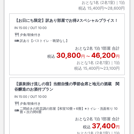
おとな1名 (
2
名1室)｜
1
泊
税込
15,400円〜28,600円
【お日にち限定】訳あり部屋でお得♪スペシャルプライス！
IN
チェックイン
15:00
/ OUT
チェックアウト
10:00
夕食/朝食付き
訳あり【バストイレ・眺望なし】
おとな
2
名
1
泊
1
部屋 合計
30,800
46,200
税込
円
〜
円
おとな1名 (
2
名1室)｜
1
泊
税込
15,400円〜23,100円
【源泉掛け流しの宿】当館自慢の季節会席と地元の酒蔵 関
谷醸造のお酒付プラン
IN
チェックイン
15:00
/ OUT
チェックアウト
10:00
夕食/朝食付き
二間続きの民芸調の部屋【和室10畳＋6畳】※トイレ・洗面有り
10
畳＋次の間6畳
おとな
2
名
1
泊
1
部屋 合計
37,400
税込
円
おとな1名 (
2
名1室)｜
1
泊