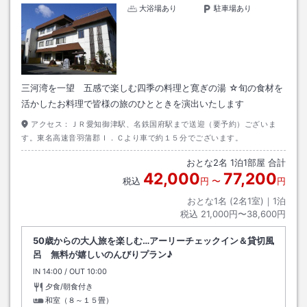
大浴場あり
駐車場あり
三河湾を一望 五感で楽しむ四季の料理と寛ぎの湯 ☆旬の食材を
活かしたお料理で皆様の旅のひとときを演出いたします
アクセス：
ＪＲ愛知御津駅、名鉄国府駅まで送迎（要予約）ございま
す。東名高速音羽蒲郡Ｉ．Ｃより車で約１５分でございます。
おとな
2
名
1
泊
1
部屋 合計
42,000
77,200
税込
円
〜
円
おとな1名 (
2
名1室)｜
1
泊
税込
21,000円〜38,600円
50歳からの大人旅を楽しむ…アーリーチェックイン＆貸切風
呂 無料が嬉しいのんびりプラン♪
IN
チェックイン
14:00
/ OUT
チェックアウト
10:00
夕食/朝食付き
和室（８～１５畳）