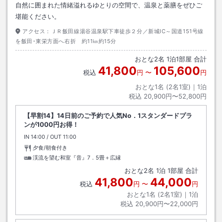
自然に囲まれた情緒溢れるゆとりの空間で、温泉と薬膳をぜひご
堪能ください。
アクセス：
ＪＲ飯田線湯谷温泉駅下車徒歩２分／新城IC～国道151号線
を飯田･東栄方面へ右折 約11㎞約15分
おとな
2
名
1
泊
1
部屋 合計
41,800
105,600
税込
円
〜
円
おとな1名 (
2
名1室)｜
1
泊
税込
20,900円〜52,800円
【早割14】14日前のご予約で人気No．1スタンダードプラ
ンが1000円お得！
IN
チェックイン
14:00
/ OUT
チェックアウト
11:00
夕食/朝食付き
渓流を望む和室『音』7．5畳＋広縁
おとな
2
名
1
泊
1
部屋 合計
41,800
44,000
税込
円
〜
円
おとな1名 (
2
名1室)｜
1
泊
税込
20,900円〜22,000円