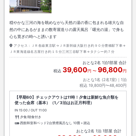
穏やかな三河の海を眺めながら天然の湯の香に包まれる雄大な自
然の中にあるがままの数寄屋造りの露天風呂「曙光の湯」で身も
心も寛ぎの時へと誘います
アクセス：
ＪＲ各線東京駅→ＪＲ新幹線大阪行き約９０分豊橋駅下車→
ＪＲ東海道線名古屋行き約１５分三河三谷駅下車→タクシー約７分
おとな
2
名
1
泊
1
部屋 合計
39,600
96,800
税込
円
〜
円
おとな1名 (
2
名1室)｜
1
泊
税込
19,800円〜48,400円
【早期60】チェックアウトは11時！夕食は新鮮な魚介類を
使った会席（基本）（1／3泊はお正月料理）
IN
チェックイン
15:00
/ OUT
チェックアウト
11:00
夕食/朝食付き
西館和室和ベッド2台禁煙風呂なし
10畳＋踏込
おとな
2
名
1
泊
1
部屋 合計