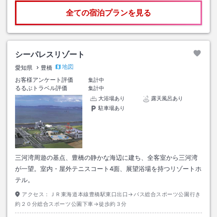
全ての宿泊プランを見る
シーパレスリゾート
地図
愛知県
豊橋
お客様アンケート評価
集計中
るるぶトラベル評価
集計中
大浴場あり
露天風呂あり
駐車場あり
三河湾周遊の基点、豊橋の静かな海辺に建ち、全客室から三河湾
が一望。室内・屋外テニスコート4面、展望浴場を持つリゾートホ
テル。
アクセス：
ＪＲ東海道本線豊橋駅東口出口→バス総合スポーツ公園行き
約２０分総合スポーツ公園下車→徒歩約３分