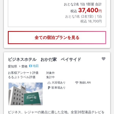
おとな
2
名
1
泊
1
部屋 合計
37,400
税込
円
おとな1名 (
2
名1室)｜
1
泊
税込
18,700円
全ての宿泊プランを見る
ビジネスホテル おかだ家 ベイサイド
地図
愛知県
豊橋
お客様アンケート評価
対象外
るるぶトラベル評価
集計中
大浴場あり
無線LAN
駐車場あり
ビジネス、レジャーの拠点に適した立地。全室26型液晶テレビを