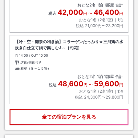
おとな
2
名
1
泊
1
部屋 合計
42,000
46,400
税込
円
〜
円
おとな1名 (
2
名1室)｜
1
泊
税込
21,000円〜23,200円
【吟・空・獺祭の利き酒】コラーゲンたっぷり☆三河鶏の水
炊き白仕立て鍋で楽しむ♪～［旬花］
IN
チェックイン
14:00
/ OUT
チェックアウト
10:00
夕食/朝食付き
和室（８～１５畳）
おとな
2
名
1
泊
1
部屋 合計
48,600
59,600
税込
円
〜
円
おとな1名 (
2
名1室)｜
1
泊
税込
24,300円〜29,800円
全ての宿泊プランを見る