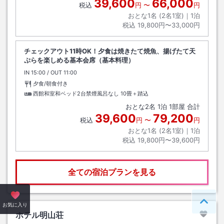
39,600
66,000
税込
円
〜
円
おとな1名 (
2
名1室)｜
1
泊
税込
19,800円〜33,000円
チェックアウト11時OK！夕食は焼きたて焼魚、揚げたて天
ぷらを楽しめる基本会席（基本料理）
IN
チェックイン
15:00
/ OUT
チェックアウト
11:00
夕食/朝食付き
西館和室和ベッド2台禁煙風呂なし
10畳＋踏込
おとな
2
名
1
泊
1
部屋 合計
39,600
79,200
税込
円
〜
円
おとな1名 (
2
名1室)｜
1
泊
税込
19,800円〜39,600円
全ての宿泊プランを見る
ペー
お気に入り
ホテル明山荘