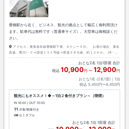
豊橋駅から近く、ビジネス、観光の拠点として幅広く御利用頂け
ます。駐車代は無料です（普通車サイズ）。大型車は御相談くだ
さい。
アクセス：
東海道本線豊橋駅下車、タクシー５分。 お車の場合、東名
高速、豊川I・Ｃ→国道１５１号線→県道３８８線、約１２Ｋｍ。 JR・名
鉄豊橋駅からバスで約１０分
おとな
2
名
1
泊
1
部屋 合計
10,900
12,900
税込
円
〜
円
おとな1名 (
2
名1室)｜
1
泊
税込
5,450円〜6,450円
観光にもオススメ！◆～1泊２食付きプラン～（喫煙）
IN
チェックイン
16:00
/ OUT
チェックアウト
10:00
夕食/朝食付き
セミダブル
おとな
2
名
1
泊
1
部屋 合計