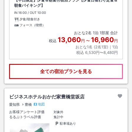
朝食バイキング】
IN
チェックイン
16:00
/ OUT
チェックアウト
10:00
夕食/朝食付き
フォース（喫煙）
おとな
2
名
1
泊
1
部屋 合計
13,060
16,960
税込
円
〜
円
おとな1名 (
2
名1室)｜
1
泊
税込
6,530円〜8,480円
全ての宿泊プランを見る
ビジネスホテルおかだ家豊橋堂坂店
地図
愛知県
豊橋
お客様アンケート評価
対象外
るるぶトラベル評価
集計中
駐車場あり