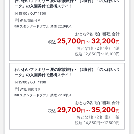
わいわいファミリー 夏の家族旅行・（2食付）「のんほいパ
ーク」の入園券付で豊橋ステイ！
IN
チェックイン
15:00
/ OUT
チェックアウト
11:00
夕食/朝食付き
スタンダードダブル 禁煙
22.6平米
おとな
2
名
1
泊
1
部屋 合計
25,700
32,200
税込
円
〜
円
おとな1名 (
2
名1室)｜
1
泊
税込
12,850円〜16,100円
わいわいファミリー 夏の家族旅行・（2食付）「のんほいパ
ーク」の入園券付で豊橋ステイ！
IN
チェックイン
15:00
/ OUT
チェックアウト
11:00
夕食/朝食付き
スタンダードダブル 禁煙
22.6平米
おとな
2
名
1
泊
1
部屋 合計
29,700
35,200
税込
円
〜
円
おとな1名 (
2
名1室)｜
1
泊
税込
14,850円〜17,600円