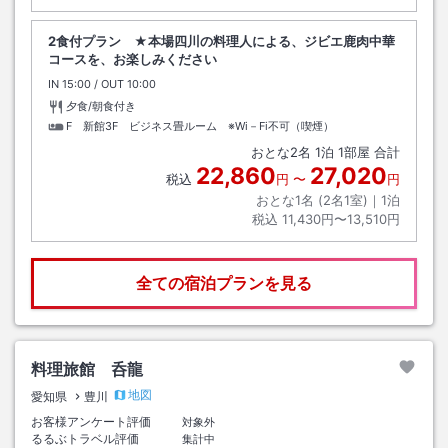
2食付プラン ★本場四川の料理人による、ジビエ鹿肉中華
コースを、お楽しみください
IN
チェックイン
15:00
/ OUT
チェックアウト
10:00
夕食/朝食付き
F 新館3F ビジネス畳ルーム ※Wi－Fi不可（喫煙）
おとな
2
名
1
泊
1
部屋 合計
22,860
27,020
税込
円
〜
円
おとな1名 (
2
名1室)｜
1
泊
税込
11,430円〜13,510円
全ての宿泊プランを見る
料理旅館 呑龍
地図
愛知県
豊川
お客様アンケート評価
対象外
るるぶトラベル評価
集計中