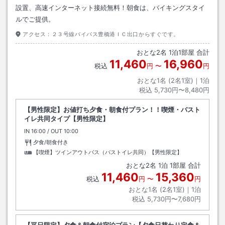
設置、高速インターネット接続無料！朝食は、バイキングスタイ
ルでご提供。
アクセス：
２３号線バイパス豊橋港ＩＣ出口からすぐです。
おとな
2
名
1
泊
1
部屋 合計
11,460
16,960
税込
円
〜
円
おとな1名 (
2
名1室)｜
1
泊
税込
5,730円〜8,480円
【男性限定】お値打ち夕食・朝食付プラン！！喫煙・バスト
イレ共同タイプ【男性限定】
IN
チェックイン
16:00
/ OUT
チェックアウト
10:00
夕食/朝食付き
【喫煙】ツインアウトバス（バストイレ共同）【男性限定】
おとな
2
名
1
泊
1
部屋 合計
11,460
15,360
税込
円
〜
円
おとな1名 (
2
名1室)｜
1
泊
税込
5,730円〜7,680円
【平日限定】夕食＆朝食付宿泊プラン【夕食日替わり定食＆