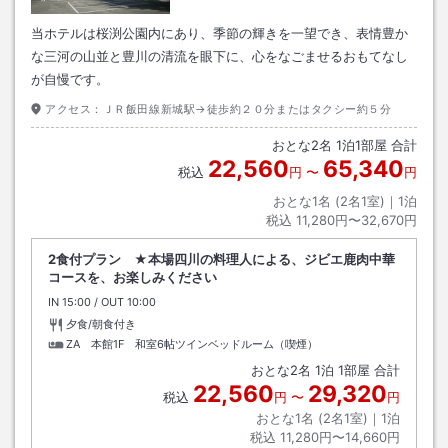
当ホテルは桜渕公園内にあり、季節の輝きを一望でき、表情豊か
な三河の山並と豊川の清流を眼下に、心をなごませるおもてなし
が自慢です。
アクセス：
ＪＲ飯田線新城駅→徒歩約２０分またはタクシー約５分
おとな
2
名
1
泊
1
部屋 合計
22,560
65,340
税込
円
〜
円
おとな1名 (
2
名1室)｜
1
泊
税込
11,280円〜32,670円
2食付プラン ★本場四川の料理人による、ジビエ鹿肉中華
コースを、お楽しみください
IN
チェックイン
15:00
/ OUT
チェックアウト
10:00
夕食/朝食付き
ZA 本館1F 和室6帖ツインベッドルーム（喫煙）
おとな
2
名
1
泊
1
部屋 合計
22,560
29,320
税込
円
〜
円
おとな1名 (
2
名1室)｜
1
泊
税込
11,280円〜14,660円