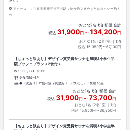
アクセス：
ＪＲ東海道線三河三谷駅→徒歩約２５分またはタクシー約５
分
おとな
2
名
1
泊
1
部屋 合計
31,900
134,200
税込
円
〜
円
おとな1名 (
2
名1室)｜
1
泊
税込
15,950円〜67,100円
【ちょっと訳あり】デザイン賞受賞サウナを満喫♪小学生半
額ブッフェプラン＜2食付＞
IN
チェックイン
15:00
/ OUT
チェックアウト
10:00
夕食/朝食付き
◆〔訳あり〕本館和室（眺望あり・バスなし）／禁煙
10畳
おとな
2
名
1
泊
1
部屋 合計
31,900
73,700
税込
円
〜
円
おとな1名 (
2
名1室)｜
1
泊
税込
15,950円〜36,850円
【ちょっと訳あり】デザイン賞受賞サウナを満喫♪小学生半