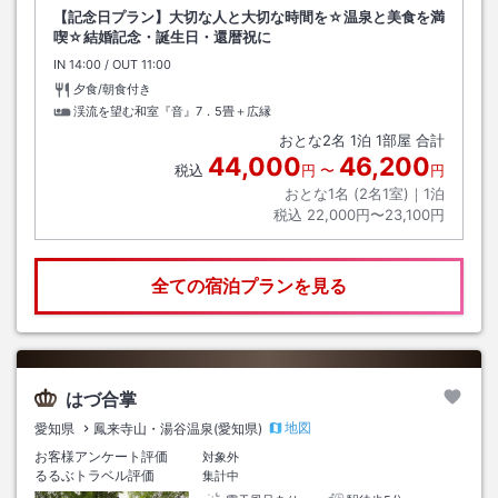
【記念日プラン】大切な人と大切な時間を☆温泉と美食を満
喫☆結婚記念・誕生日・還暦祝に
IN
チェックイン
14:00
/ OUT
チェックアウト
11:00
夕食/朝食付き
渓流を望む和室『音』7．5畳＋広縁
おとな
2
名
1
泊
1
部屋 合計
44,000
46,200
税込
円
〜
円
おとな1名 (
2
名1室)｜
1
泊
税込
22,000円〜23,100円
全ての宿泊プランを見る
はづ合掌
地図
愛知県
鳳来寺山・湯谷温泉(愛知県)
お客様アンケート評価
対象外
るるぶトラベル評価
集計中