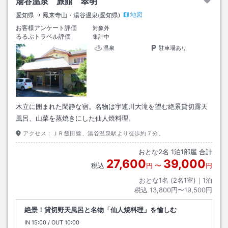
湯谷温泉 旅館 翠明
地図
愛知県
鳳来寺山・湯谷温泉(愛知県)
お客様アンケート評価
対象外
るるぶトラベル評価
集計中
温泉
駐車場あり
木立に囲まれた閑静な宿。名物は宇連川大滝を望む絶景貸切露天
風呂、山菜を蒸焼きにした仙人焼料理。
アクセス：
ＪＲ飯田線、湯谷温泉駅より徒歩約７分。
おとな
2
名
1
泊
1
部屋 合計
27,600
39,000
税込
円
〜
円
おとな1名 (
2
名1室)｜
1
泊
税込
13,800円〜19,500円
絶景！貸切野天風呂と名物「仙人焼料理」を愉しむ
IN
チェックイン
15:00
/ OUT
チェックアウト
10:00