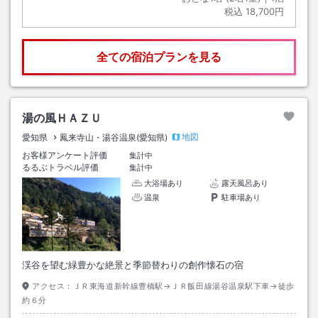
税込
18,700円
全ての宿泊プランを見る
湯の風ＨＡＺＵ
地図
愛知県
鳳来寺山・湯谷温泉(愛知県)
お客様アンケート評価
集計中
るるぶトラベル評価
集計中
大浴場あり
露天風呂あり
温泉
駐車場あり
渓谷を望む緑豊かな絶景と季節替わりの創作懐石の宿
アクセス：
ＪＲ東海道新幹線豊橋駅→ＪＲ飯田線湯谷温泉駅下車→徒歩
約６分