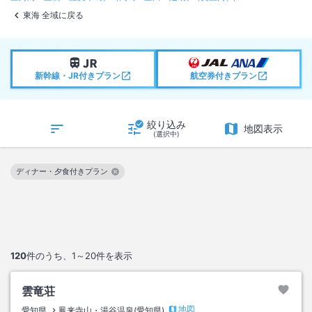
東海 全域に戻る
新幹線・JR付きプラン
航空券付きプラン
絞り込み
地図表示
(選択中)
ディナー・夕食付きプラン
この絞り込み条件を解除
120
件のうち、
1～20
件を表示
雲竜荘
地図
愛知県
鳳来寺山・湯谷温泉(愛知県)