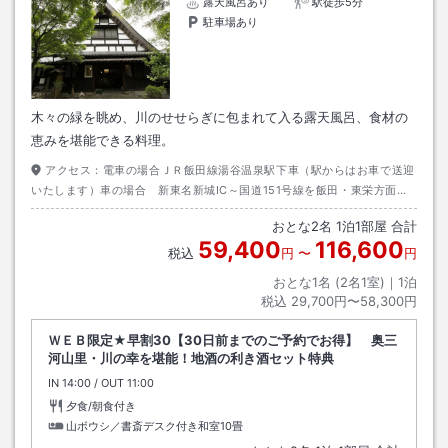
露天風呂あり
駅徒歩5分
駐車場あり
木々の緑を眺め、川のせせらぎに包まれて入る露天風呂、食材の
恵みを堪能できる料理。
アクセス：
電車の場合ＪＲ飯田線湯谷温泉駅下車（駅からはお車で送迎
いたします）車の場合 新東名新城IC～国道151号線を飯田・東栄方面へ
右折 約11㎞約15㎞ ※カーナビが川沿いの細い道をご案内することがござ
おとな
2
名
1
泊
1
部屋 合計
います。 大変細い道で軽自動車しかお通りいただけませんので、ご注意く
59,400
116,600
ださいませ。
税込
円
〜
円
おとな1名 (
2
名1室)｜
1
泊
税込
29,700円〜58,300円
ＷＥＢ限定★早割30【30日前までのご予約でお得】 奥三
河山里・川の幸を堪能！地酒の利き酒セット特典
IN
チェックイン
14:00
/ OUT
チェックアウト
11:00
夕食/朝食付き
山ボウシ／書斎デスク付き和室10畳