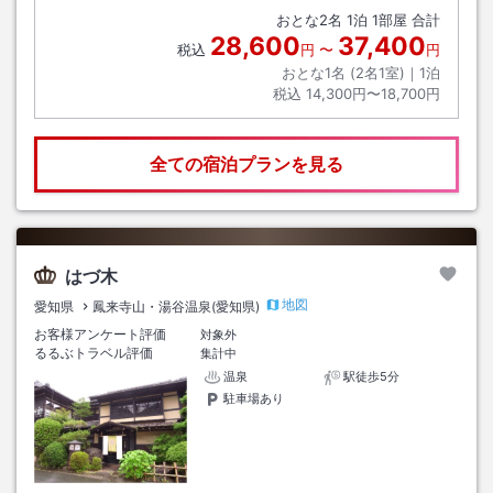
おとな
2
名
1
泊
1
部屋 合計
28,600
37,400
税込
円
〜
円
おとな1名 (
2
名1室)｜
1
泊
税込
14,300円〜18,700円
全ての宿泊プランを見る
はづ木
地図
愛知県
鳳来寺山・湯谷温泉(愛知県)
お客様アンケート評価
対象外
るるぶトラベル評価
集計中
温泉
駅徒歩5分
駐車場あり