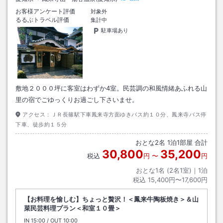
お客様アンケート評価
対象外
るるぶトラベル評価
集計中
駐車場あり
敷地２０００坪に客室はわずか4室。民芸調の和風情緒あふれる山
里の宿でごゆっくりお過ごし下さいませ。
アクセス：
ＪＲ長篠駅下車鳳来寺方面ゆきバス約１０分、鳳来寺バス停
下車、徒歩約１５分
おとな
2
名
1
泊
1
部屋 合計
30,800
35,200
税込
円
〜
円
おとな1名 (
2
名1室)｜
1
泊
税込
15,400円〜17,600円
【お料理を愉しむ】ちょっと贅沢！＜鳳来牛陶板焼き＞＆山
菜民芸料理プラン＜和室１０畳＞
IN
チェックイン
15:00
/ OUT
チェックアウト
10:00