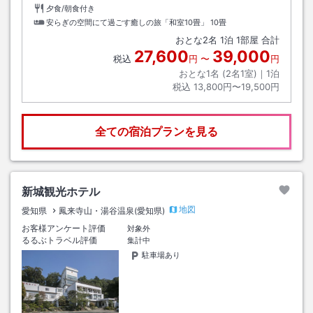
夕食/朝食付き
安らぎの空間にて過ごす癒しの旅「和室10畳」
10畳
おとな
2
名
1
泊
1
部屋 合計
27,600
39,000
税込
円
〜
円
おとな1名 (
2
名1室)｜
1
泊
税込
13,800円〜19,500円
全ての宿泊プランを見る
新城観光ホテル
地図
愛知県
鳳来寺山・湯谷温泉(愛知県)
お客様アンケート評価
対象外
るるぶトラベル評価
集計中
駐車場あり