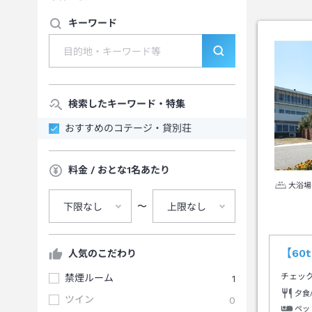
キーワード
検索したキーワード・特集
おすすめのコテージ・貸別荘
料金 / おとな1名あたり
大浴場
〜
下限なし
上限なし
【60
人気のこだわり
チェッ
禁煙ルーム
1
夕食
ツイン
0
ペッ