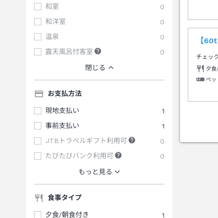
和室
0
和洋室
0
温泉
0
【60
露天風呂付客室
0
チェッ
閉じる
夕食
ペッ
お支払方法
現地支払い
1
事前支払い
1
JTBトラベルギフト利用可
0
たびたびバンク利用可
0
もっと見る
食事タイプ
夕食/朝食付き
1