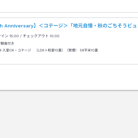
th Anniversary】＜コテージ＞「地元自慢・秋のごちそう
クイン
15:00
/ チェックアウト
10:00
/朝食付き
ト入室OK・コテージ 〔LDK＋和室10畳〕（禁煙）
58平米10畳