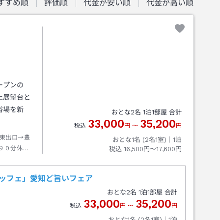
すすめ順
評価順
代金が安い順
代金が高い順
ープンの
上展望台と
浴場を新
おとな
2
名
1
泊
1
部屋 合計
33,000
35,200
税込
円
〜
円
東出口→豊
おとな1名 (
2
名1室)｜
1
泊
９０分休暇
税込
16,500円〜17,600円
ビュッフェ」愛知ど旨いフェア
おとな
2
名
1
泊
1
部屋 合計
33,000
35,200
税込
円
〜
円
おとな1名 (
2
名1室)｜
1
泊