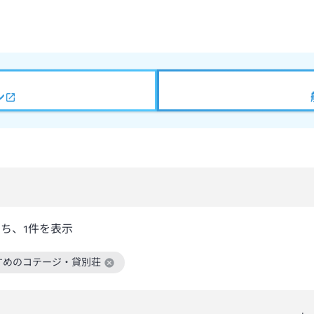
ン
うち、
1
件を表示
すめのコテージ・貸別荘
絞り込み条件を解除