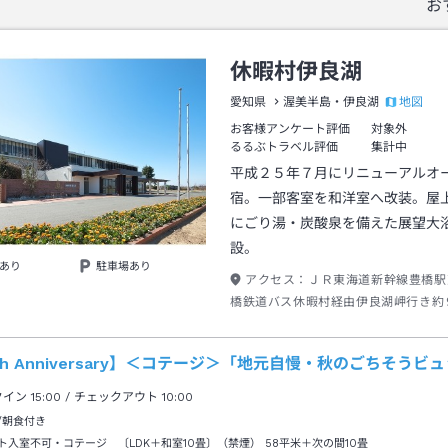
お
休暇村伊良湖
地図
愛知県
渥美半島・伊良湖
お客様アンケート評価
対象外
るるぶトラベル評価
集計中
平成２５年７月にリニューアルオ
宿。一部客室を和洋室へ改装。屋
にごり湯・炭酸泉を備えた展望大
設。
あり
駐車場あり
アクセス：
ＪＲ東海道新幹線豊橋駅
橋鉄道バス休暇村経由伊良湖岬行き約
村下車→徒歩約０分
th Anniversary】＜コテージ＞「地元自慢・秋のごちそう
クイン
15:00
/ チェックアウト
10:00
/朝食付き
ト入室不可・コテージ 〔LDK＋和室10畳〕（禁煙）
58平米＋次の間10畳