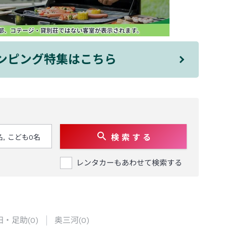
ンピング特集はこちら
検 索 す る
レンタカーもあわせて検索する
田・足助
(
0
)
奥三河
(
0
)