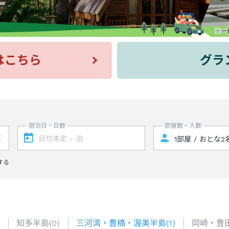
はこちら
グラ
宿泊日・日数
部屋数・人数
する
知多半島
(
0
)
三河湾・豊橋・渥美半島
(
1
)
岡崎・豊