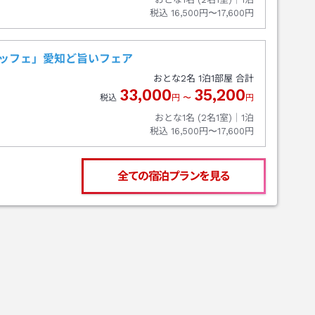
税込
16,500円〜17,600円
ビュッフェ」愛知ど旨いフェア
おとな
2
名
1
泊
1
部屋 合計
33,000
35,200
税込
円
〜
円
おとな1名 (
2
名1室)｜
1
泊
税込
16,500円〜17,600円
全ての宿泊プランを見る