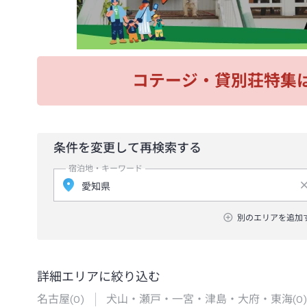
コテージ・貸別荘特集
条件を変更して再検索する
宿泊地・キーワード
別のエリアを追加
詳細エリアに絞り込む
名古屋
(
0
)
犬山・瀬戸・一宮・津島・大府・東海
(
0
)