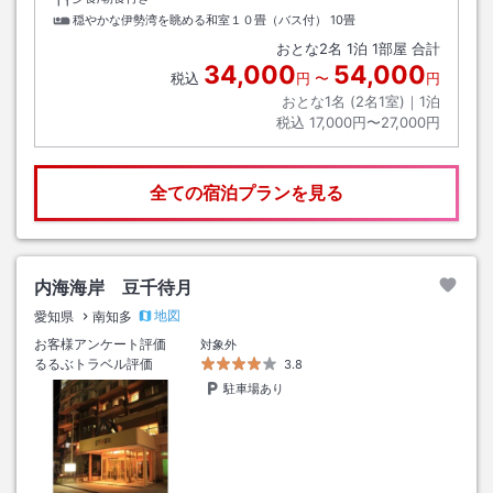
穏やかな伊勢湾を眺める和室１０畳（バス付）
10畳
おとな
2
名
1
泊
1
部屋 合計
34,000
54,000
税込
円
〜
円
おとな1名 (
2
名1室)｜
1
泊
税込
17,000円〜27,000円
全ての宿泊プランを見る
内海海岸 豆千待月
地図
愛知県
南知多
お客様アンケート評価
対象外
るるぶトラベル評価
3.8
駐車場あり