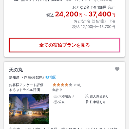
おとな
2
名
1
泊
1
部屋 合計
24,200
37,400
税込
円
〜
円
おとな1名 (
2
名1室)｜
1
泊
税込
12,100円〜18,700円
全ての宿泊プランを見る
天の丸
地図
愛知県
岡崎(愛知県)
お客様アンケート評価
81点
るるぶトラベル評価
集計中
大浴場あり
露天風呂あり
温泉
駐車場あり