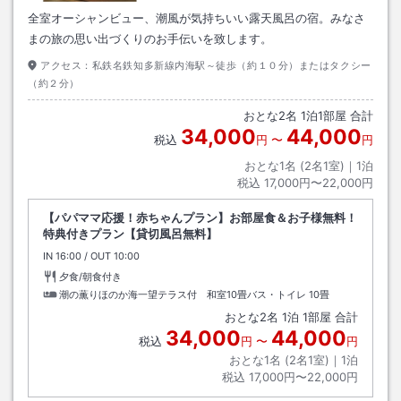
全室オーシャンビュー、潮風が気持ちいい露天風呂の宿。みなさ
まの旅の思い出づくりのお手伝いを致します。
アクセス：
私鉄名鉄知多新線内海駅～徒歩（約１０分）またはタクシー
（約２分）
おとな
2
名
1
泊
1
部屋 合計
34,000
44,000
税込
円
〜
円
おとな1名 (
2
名1室)｜
1
泊
税込
17,000円〜22,000円
【パパママ応援！赤ちゃんプラン】お部屋食＆お子様無料！
特典付きプラン【貸切風呂無料】
IN
チェックイン
16:00
/ OUT
チェックアウト
10:00
夕食/朝食付き
潮の薫りほのか海一望テラス付 和室10畳バス・トイレ
10畳
おとな
2
名
1
泊
1
部屋 合計
34,000
44,000
税込
円
〜
円
おとな1名 (
2
名1室)｜
1
泊
税込
17,000円〜22,000円