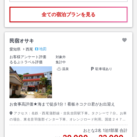
全ての宿泊プランを見る
民宿オサキ
地図
愛知県
西尾
お客様アンケート評価
対象外
るるぶトラベル評価
集計中
温泉
駐車場あり
お食事高評価★海まで徒歩1分！看板ネコクロ君がお出迎え
アクセス：
名鉄・西尾蒲郡線・吉良吉田駅下車。タクシーで７分。お車
の場合、東名音羽蒲郡インター下車、オレンジロード利用。国道２４７号
線から吉良温泉交差点を左折。音羽蒲郡インターから約４０分。
おとな
2
名
1
泊
1
部屋 合計