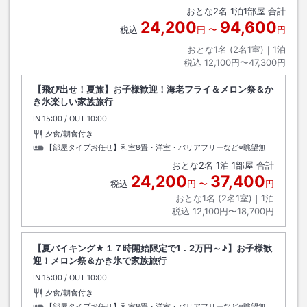
おとな
2
名
1
泊
1
部屋 合計
24,200
94,600
税込
円
〜
円
おとな1名 (
2
名1室)｜
1
泊
税込
12,100円〜47,300円
【飛び出せ！夏旅】お子様歓迎！海老フライ＆メロン祭＆か
き氷楽しい家族旅行
IN
チェックイン
15:00
/ OUT
チェックアウト
10:00
夕食/朝食付き
【部屋タイプお任せ】和室8畳・洋室・バリアフリーなど※眺望無
おとな
2
名
1
泊
1
部屋 合計
24,200
37,400
税込
円
〜
円
おとな1名 (
2
名1室)｜
1
泊
税込
12,100円〜18,700円
【夏バイキング★１７時開始限定で1．2万円～♪】お子様歓
迎！メロン祭＆かき氷で家族旅行
IN
チェックイン
15:00
/ OUT
チェックアウト
10:00
夕食/朝食付き
【部屋タイプお任せ】和室8畳・洋室・バリアフリーなど※眺望無