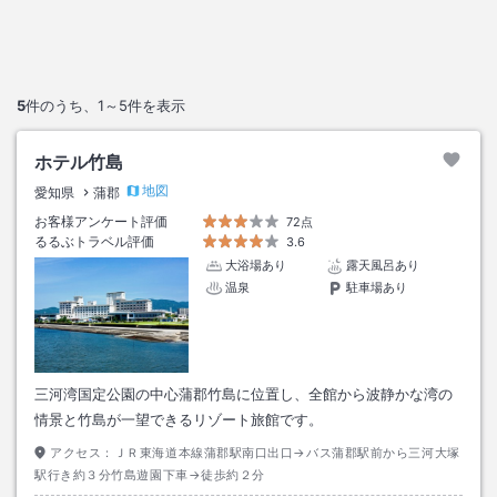
5
件のうち、
1～5
件を表示
ホテル竹島
地図
愛知県
蒲郡
お客様アンケート評価
72点
るるぶトラベル評価
3.6
大浴場あり
露天風呂あり
温泉
駐車場あり
三河湾国定公園の中心蒲郡竹島に位置し、全館から波静かな湾の
情景と竹島が一望できるリゾート旅館です。
アクセス：
ＪＲ東海道本線蒲郡駅南口出口→バス蒲郡駅前から三河大塚
駅行き約３分竹島遊園下車→徒歩約２分