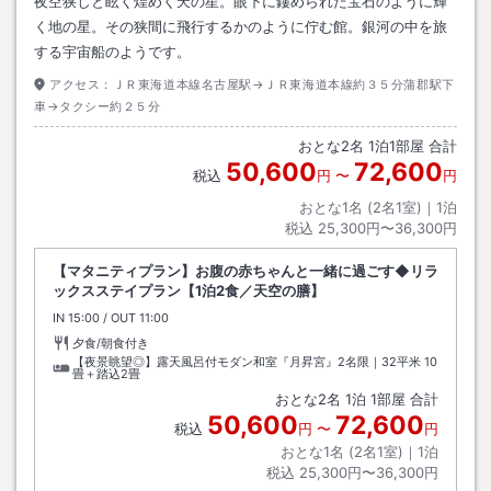
夜空狭しと眩く煌めく天の星。眼下に鏤められた宝石のように輝
く地の星。その狭間に飛行するかのように佇む館。銀河の中を旅
する宇宙船のようです。
アクセス：
ＪＲ東海道本線名古屋駅→ＪＲ東海道本線約３５分蒲郡駅下
車→タクシー約２５分
おとな
2
名
1
泊
1
部屋 合計
50,600
72,600
税込
円
〜
円
おとな1名 (
2
名1室)｜
1
泊
税込
25,300円〜36,300円
【マタニティプラン】お腹の赤ちゃんと一緒に過ごす◆リラ
ックスステイプラン【1泊2食／天空の膳】
IN
チェックイン
15:00
/ OUT
チェックアウト
11:00
夕食/朝食付き
【夜景眺望◎】露天風呂付モダン和室『月昇宮』2名限｜32平米
10
畳＋踏込2畳
おとな
2
名
1
泊
1
部屋 合計
50,600
72,600
税込
円
〜
円
おとな1名 (
2
名1室)｜
1
泊
税込
25,300円〜36,300円