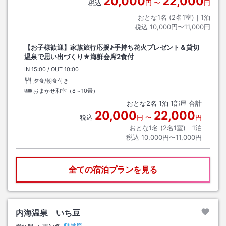
20,000
22,000
税込
円
〜
円
おとな1名 (
2
名1室)｜
1
泊
税込
10,000円〜11,000円
【お子様歓迎】家族旅行応援♪手持ち花火プレゼント＆貸切
温泉で思い出づくり★海鮮会席2食付
IN
チェックイン
15:00
/ OUT
チェックアウト
10:00
夕食/朝食付き
おまかせ和室（8～10畳）
おとな
2
名
1
泊
1
部屋 合計
20,000
22,000
税込
円
〜
円
おとな1名 (
2
名1室)｜
1
泊
税込
10,000円〜11,000円
全ての宿泊プランを見る
内海温泉 いち豆
地図