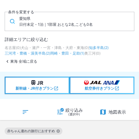
条件を変更する
愛知県
日付未定 - 1泊｜1部屋 おとな2名,こども0名
詳細エリアに絞り込む
名古屋
(
0
)
犬山・瀬戸・一宮・津島・大府・東海
(
0
)
知多半島
(
2
)
三河湾・豊橋・渥美半島
(
2
)
岡崎・豊田・足助
(
1
)
奥三河
(
0
)
東海 全域に戻る
新幹線・JR付きプラン
航空券付きプラン
絞り込み
地図表示
(選択中)
赤ちゃん連れの旅行におすすめ
この絞り込み条件を解除