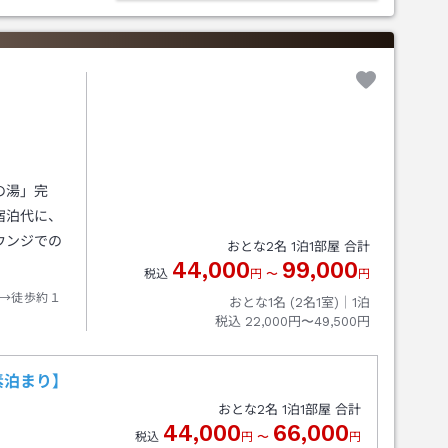
の湯」完
宿泊代に、
ウンジでの
おとな
2
名
1
泊
1
部屋 合計
44,000
99,000
税込
円
〜
円
→徒歩約１
おとな1名 (
2
名1室)｜
1
泊
税込
22,000円〜49,500円
素泊まり】
おとな
2
名
1
泊
1
部屋 合計
44,000
66,000
税込
円
〜
円