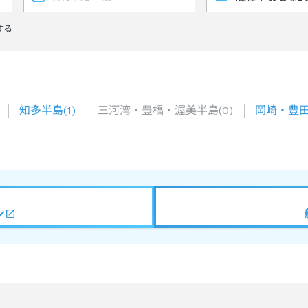
する
知多半島
(
1
)
三河湾・豊橋・渥美半島
(
0
)
岡崎・豊
ン