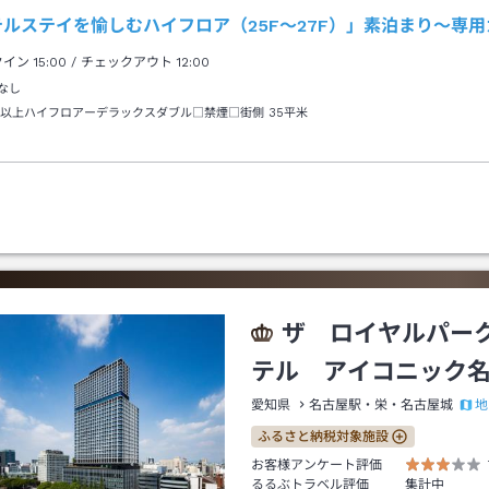
テルステイを愉しむハイフロア（25F～27F）」素泊まり～専
クイン
15:00
/ チェックアウト
12:00
なし
階以上ハイフロアーデラックスダブル□禁煙□街側
35平米
ザ ロイヤルパー
テル アイコニック
地
愛知県
名古屋駅・栄・名古屋城
ふるさと納税対象施設
お客様アンケート評価
るるぶトラベル評価
集計中