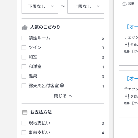
温泉
〜
下限なし
上限なし
【オ
人気のこだわり
チェッ
禁煙ルーム
5
夕食
ツイン
3
【ツ
和室
3
和洋室
1
温泉
3
【オ
露天風呂付客室
1
チェッ
閉じる
夕食
【ツ
お支払方法
現地支払い
3
事前支払い
4