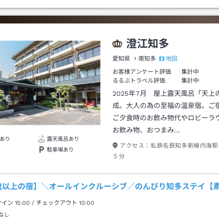
澄江知多
地図
愛知県
南知多
お客様アンケート評価
集計中
るるぶトラベル評価
集計中
2025年7月 屋上露天風呂「天上
成。大人の為の至福の温泉宿。ご
ご夕食時のお飲み物代やロビーラ
お飲み物、おつまみ…
あり
露天風呂あり
アクセス：
私鉄名鉄知多新線内海駅
駐車場あり
５分
8歳以上の宿】＼オールインクルーシブ／のんびり知多ステイ【
クイン
15:00
/ チェックアウト
10:00
なし