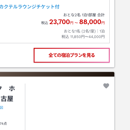
用カクテルラウンジチケット付
おとな
2
名
1
泊
1
部屋 合計
23,700
88,000
税込
円
〜
円
おとな1名 (
2
名1室)｜
1
泊
税込
11,850円〜44,000円
全ての宿泊プランを見る
ク ホ
名古屋
図
74点