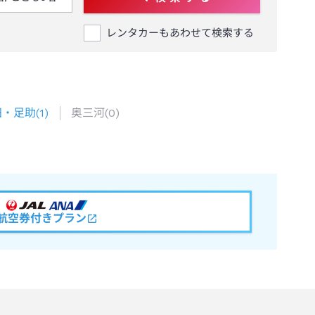
レンタカーもあわせて検索する
田・足助
(
1
)
奥三河
(
0
)
航空券付きプラン