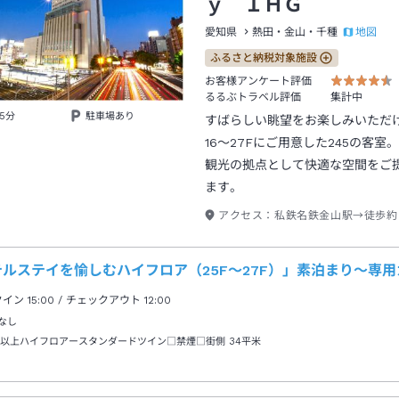
ｙ ＩＨＧ
地図
愛知県
熱田・金山・千種
ふるさと納税対象施設
お客様アンケート評価
るるぶトラベル評価
集計中
5分
駐車場あり
すばらしい眺望をお楽しみいただ
16～27Fにご用意した245の客室
観光の拠点として快適な空間をご
ます。
アクセス：
私鉄名鉄金山駅→徒歩約
テルステイを愉しむハイフロア（25F～27F）」素泊まり～専
クイン
15:00
/ チェックアウト
12:00
なし
階以上ハイフロアースタンダードツイン□禁煙□街側
34平米