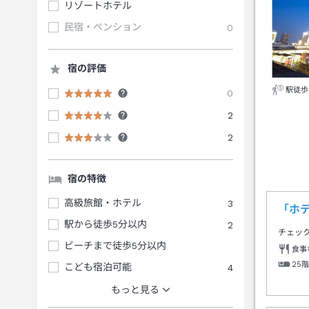
リゾートホテル
民宿・ペンション
0
宿の評価
駅徒歩
0
2
2
宿の特徴
高級旅館・ホテル
3
「ホ
駅から徒歩5分以内
2
チェッ
ビーチまで徒歩5分以内
食事
25
こども宿泊可能
4
もっと見る