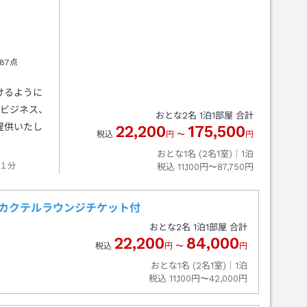
87点
けるように
。ビジネス、
おとな
2
名
1
泊
1
部屋 合計
提供いたし
22,200
175,500
税込
円
〜
円
おとな1名 (
2
名1室)｜
1
泊
１分
税込
11,100円〜87,750円
用カクテルラウンジチケット付
おとな
2
名
1
泊
1
部屋 合計
22,200
84,000
税込
円
〜
円
おとな1名 (
2
名1室)｜
1
泊
税込
11,100円〜42,000円