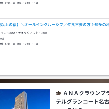
煙】和室一間（10－12畳）
10畳
8歳以上の宿】＼オールインクルーシブ／夕食不要の方♪知多の
クイン
15:00
/ チェックアウト
10:00
のみ
煙】和室一間（10－12畳）
10畳
ＡＮＡクラウンプ
テルグランコート名