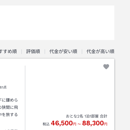
すすめ順
評価順
代金が安い順
代金が高い順
81点
下に鏤めら
の狭間に飛
中を旅する
おとな
2
名
1
泊
1
部屋 合計
46,500
88,300
税込
円
〜
円