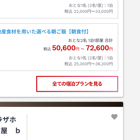
おとな1名 (
2
名1室)｜
1
泊
税込
22,000円〜33,000円
地産食材を用いた選べる朝ご飯【朝食付】
おとな
2
名
1
泊
1
部屋 合計
50,600
72,600
税込
円
〜
円
おとな1名 (
2
名1室)｜
1
泊
税込
25,300円〜36,300円
全ての宿泊プランを見る
ラザホ
古屋 ｂ