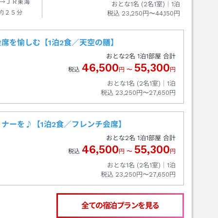
→ＪＲ東海
おとな1名 (
2
名1室)｜
1
泊
約２５分
税込
23,250円〜44,150円
席を愉しむ【1泊2食／天空の膳】
おとな
2
名
1
泊
1
部屋 合計
46,500
55,300
税込
円
〜
円
おとな1名 (
2
名1室)｜
1
泊
税込
23,250円〜27,650円
ナーを♪【1泊2食／フレンチ会席】
おとな
2
名
1
泊
1
部屋 合計
46,500
55,300
税込
円
〜
円
おとな1名 (
2
名1室)｜
1
泊
税込
23,250円〜27,650円
全ての宿泊プランを見る