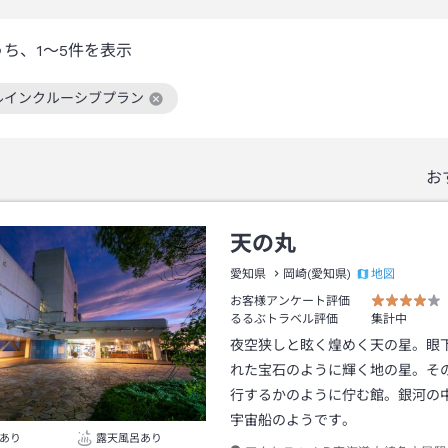
うち、
1～5
件を表示
ルインクルーシブプラン
絞り込み条件を解除
お
天の丸
地図
愛知県
岡崎(愛知県)
お客様アンケート評価
るるぶトラベル評価
集計中
夜空狭しと眩く煌めく天の星。眼
れた宝石のように輝く地の星。そ
行するかのように佇む館。銀河の
宇宙船のようです。
あり
露天風呂あり