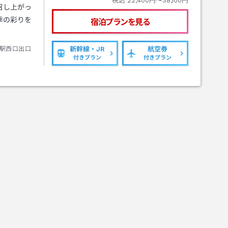
税込
22,400円〜38,100円
召し上がっ
季の彩りを
宿泊プランを見る
駅西口出口
新幹線・JR
航空券
付きプラン
付きプラン