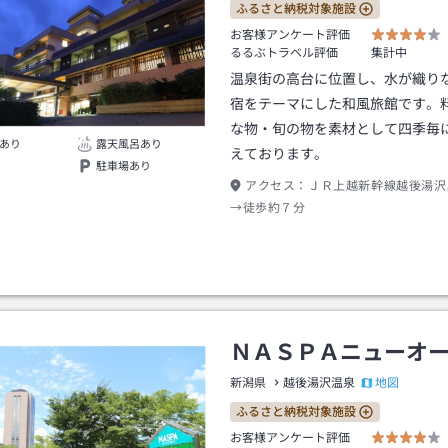
ふるさと納税対象施設
お客様アンケート評価
るるぶトラベル評価
集計中
温泉街の高台に位置し、水が織り
宿をテーマにした和風旅館です。
な物・旬の物を素材として四季毎
あり
露天風呂あり
えております。
駐車場あり
アクセス：
ＪＲ上越新幹線越後湯沢
→徒歩約７分
ＮＡＳＰＡニューオ
地図
新潟県
越後湯沢温泉
ふるさと納税対象施設
お客様アンケート評価