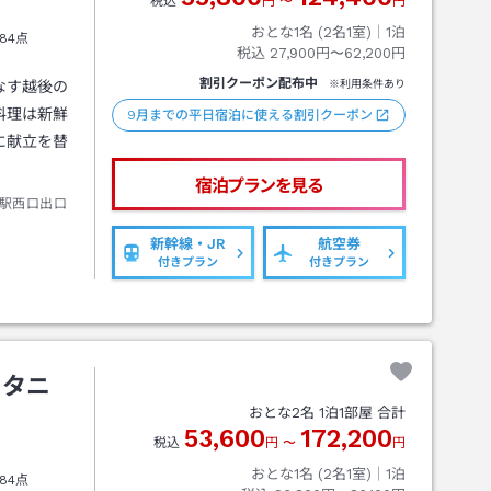
税込
円
〜
円
おとな1名 (
2
名1室)｜
1
泊
84点
税込
27,900円〜62,200円
割引クーポン配布中
なす越後の
※利用条件あり
料理は新鮮
9月までの平日宿泊に使える割引クーポン
に献立を替
宿泊プランを見る
駅西口出口
新幹線・JR
航空券
付きプラン
付きプラン
ータニ
おとな
2
名
1
泊
1
部屋 合計
53,600
172,200
税込
円
〜
円
おとな1名 (
2
名1室)｜
1
泊
84点