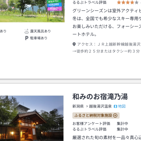
るるぶトラベル評価
グリーンシーズンは室外アクティ
冬は、全国でも希少なスキー専用
お楽しみいただける、フォーシー
あり
露天風呂あり
ートホテル。
駐車場あり
アクセス：
ＪＲ上越新幹線越後湯沢
→徒歩約２５分またはタクシー約３分
和みのお宿滝乃湯
地図
新潟県
越後湯沢温泉
ふるさと納税対象施設
お客様アンケート評価
集計中
るるぶトラベル評価
集計中
厳選された旬の素材を一品々真心