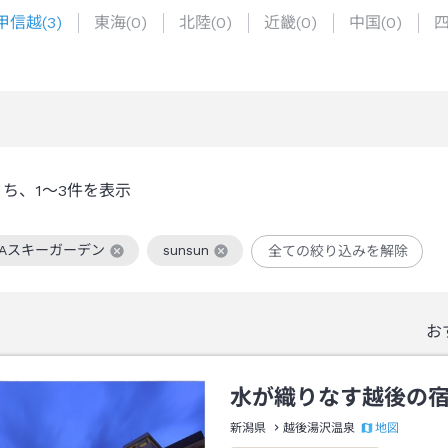
甲信越
(
3
)
東海
(
0
)
北陸
(
0
)
近畿
(
0
)
中国
(
0
)
うち、
1～3
件を表示
PAスキーガーデン
sunsun
全ての絞り込みを解除
絞り込み条件を解除
この絞り込み条件を解除
お
水が織りなす越後の
地図
新潟県
越後湯沢温泉