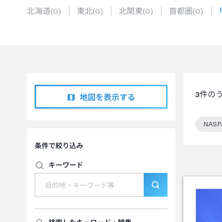
北海道
(
0
)
東北
(
0
)
北関東
(
0
)
首都圏
(
0
)
3
件の
地図を表示する
NAS
この
条件で絞り込み
キーワード