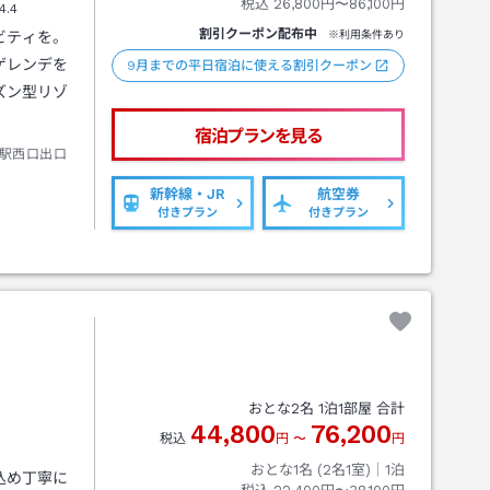
税込
26,800円〜86,100円
4.4
割引クーポン配布中
ビティを。
※利用条件あり
ゲレンデを
9月までの平日宿泊に使える割引クーポン
ズン型リゾ
宿泊プランを見る
駅西口出口
新幹線・JR
航空券
付きプラン
付きプラン
おとな
2
名
1
泊
1
部屋 合計
44,800
76,200
税込
円
〜
円
おとな1名 (
2
名1室)｜
1
泊
込め丁寧に