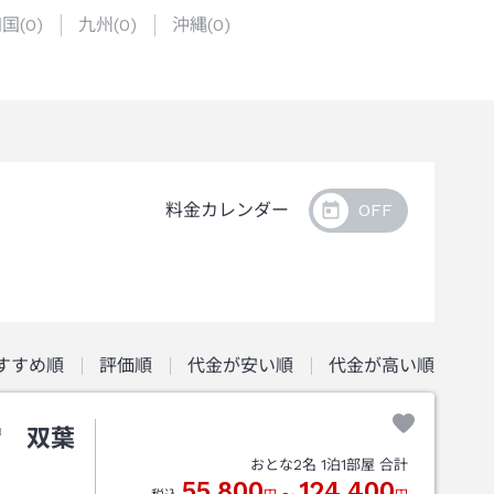
四国
(
0
)
九州
(
0
)
沖縄
(
0
)
料金カレンダー
すすめ順
評価順
代金が安い順
代金が高い順
宿 双葉
おとな
2
名
1
泊
1
部屋 合計
55,800
124,400