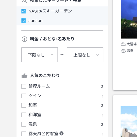
検索したキーワード・特集
NASPAスキーガーデン
sunsun
料金 / おとな1名あたり
大浴場
温泉
〜
下限なし
上限なし
人気のこだわり
禁煙ルーム
3
ツイン
1
和室
3
和洋室
1
温泉
3
露天風呂付客室
1