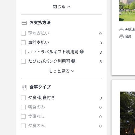
閉じる
お支払方法
大浴場
現地支払い
0
温泉
事前支払い
3
JTBトラベルギフト利用可
3
たびたびバンク利用可
3
もっと見る
食事タイプ
夕食/朝食付き
3
朝食のみ
0
食事なし
0
夕食のみ
0