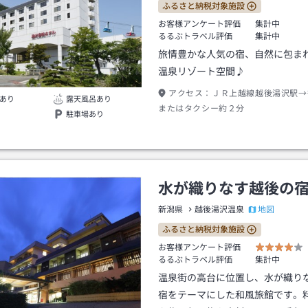
ふるさと納税対象施設
お客様アンケート評価
集計中
るるぶトラベル評価
集計中
旅情豊かな人気の宿、自然に包ま
温泉リゾート空間♪
アクセス：
ＪＲ上越線越後湯沢駅→
あり
露天風呂あり
またはタクシー約２分
駐車場あり
水が織りなす越後の
地図
新潟県
越後湯沢温泉
ふるさと納税対象施設
お客様アンケート評価
るるぶトラベル評価
集計中
温泉街の高台に位置し、水が織り
宿をテーマにした和風旅館です。