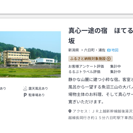
真心一途の宿 ほて
坂
地図
新潟県
六日町・浦佐
ふるさと納税対象施設
お客様アンケート評価
集計中
るるぶトラベル評価
集計中
静かな山麓に建つ小粋な宿。客室
風呂から一望する魚沼三山の大パ
あり
露天風呂あり
場物主体のお料理、そして真心サ
駐車場あり
寛ぎいただけます。
アクセス：
ＪＲ上越新幹線越後湯沢
越線長岡行き約１５分六日町駅下車西
歩約１０分またはタクシー約５分