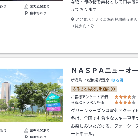
な物・旬の物を素材として四季毎
あり
露天風呂あり
えております。
駐車場あり
アクセス：
ＪＲ上越新幹線越後湯沢
→徒歩約７分
ＮＡＳＰＡニューオ
地図
新潟県
越後湯沢温泉
ふるさと納税対象施設
お客様アンケート評価
るるぶトラベル評価
グリーンシーズンは室外アクティ
冬は、全国でも希少なスキー専用
お楽しみいただける、フォーシー
あり
露天風呂あり
ートホテル。
駐車場あり