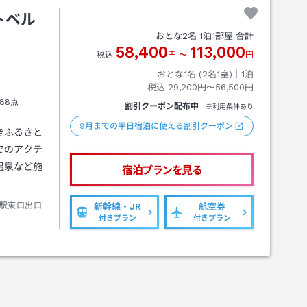
トベル
おとな
2
名
1
泊
1
部屋 合計
58,400
113,000
税込
円
〜
円
おとな1名 (
2
名1室)｜
1
泊
税込
29,200円〜56,500円
88点
割引クーポン配布中
※利用条件あり
9月までの平日宿泊に使える割引クーポン
きふるさと
でのアクテ
温泉など施
宿泊プランを見る
駅東口出口
新幹線・JR
航空券
付きプラン
付きプラン