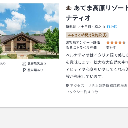
あてま高原リゾー
ナティオ
地図
新潟県
十日町・松之山
ふるさと納税対象施設
お客様アンケート評価
るるぶトラベル評価
集計中
ベルナティオはイタリア語で美し
を意味します。雄大な大自然の中
あり
露天風呂あり
ィビティや心身をいやしてくれる
駐車場あり
設が充実しています。
アクセス：
ＪＲ上越新幹線越後湯沢
→タクシー約４０分