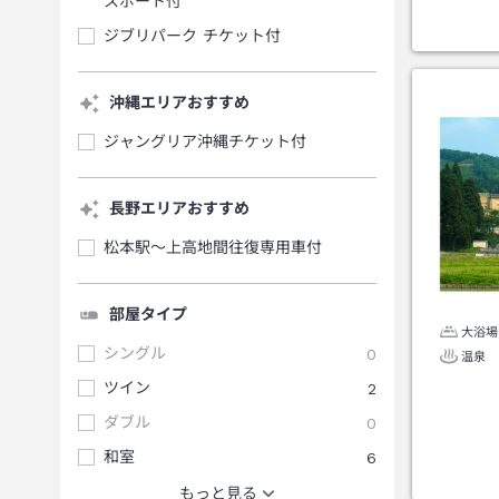
スポート付
ジブリパーク チケット付
沖縄エリアおすすめ
ジャングリア沖縄チケット付
長野エリアおすすめ
松本駅～上高地間往復専用車付
部屋タイプ
大浴場
シングル
0
温泉
ツイン
2
ダブル
0
和室
6
もっと見る