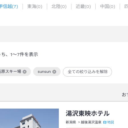
甲信越
(
7
)
東海
(
0
)
北陸
(
0
)
近畿
(
0
)
中国
(
0
)
うち、
1～7
件を表示
高原スキー場
sunsun
全ての絞り込みを解除
絞り込み条件を解除
この絞り込み条件を解除
お
湯沢東映ホテル
地図
新潟県
越後湯沢温泉