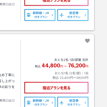
宿泊プランを見る
駅西口出口
新幹線・JR
航空券
付きプラン
付きプラン
おとな
2
名
1
泊
1
部屋 合計
44,800
76,200
税込
円
〜
円
おとな1名 (
2
名1室)｜
1
泊
込め丁寧に
税込
22,400円〜38,100円
召し上がっ
季の彩りを
宿泊プランを見る
駅西口出口
新幹線・JR
航空券
付きプラン
付きプラン