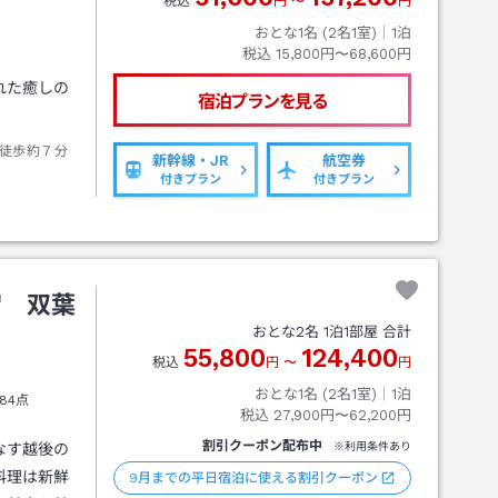
税込
円
〜
円
おとな1名 (
2
名1室)｜
1
泊
税込
15,800円〜68,600円
れた癒しの
宿泊プランを見る
徒歩約７分
新幹線・JR
航空券
付きプラン
付きプラン
宿 双葉
おとな
2
名
1
泊
1
部屋 合計
55,800
124,400
税込
円
〜
円
おとな1名 (
2
名1室)｜
1
泊
84点
税込
27,900円〜62,200円
割引クーポン配布中
なす越後の
※利用条件あり
料理は新鮮
9月までの平日宿泊に使える割引クーポン