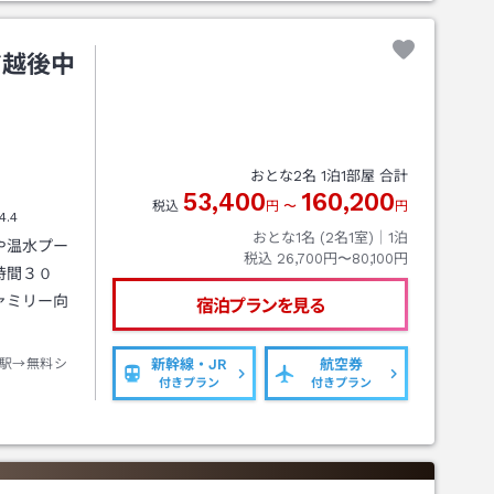
ア越後中
おとな
2
名
1
泊
1
部屋 合計
53,400
160,200
税込
円
〜
円
4.4
おとな1名 (
2
名1室)｜
1
泊
や温水プー
税込
26,700円〜80,100円
時間３０
ァミリー向
宿泊プランを見る
駅→無料シ
新幹線・JR
航空券
付きプラン
付きプラン