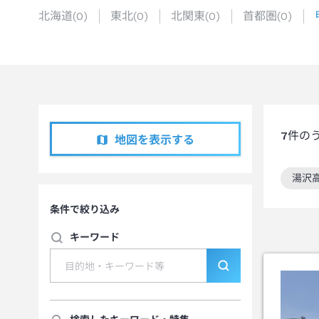
北海道
(
0
)
東北
(
0
)
北関東
(
0
)
首都圏
(
0
)
7
件の
地図を表示する
湯沢
この
条件で絞り込み
キーワード