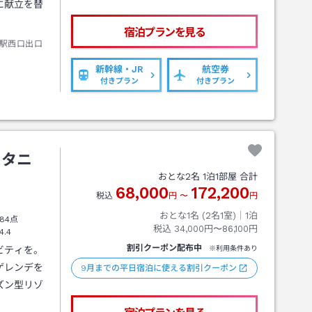
に献立を替
宿泊プランを見る
駅西口出口
新幹線・JR
航空券
付きプラン
付きプラン
ータニ
おとな
2
名
1
泊
1
部屋 合計
68,000
172,200
税込
円
〜
円
おとな1名 (
2
名1室)｜
1
泊
84点
税込
34,000円〜86,100円
4.4
割引クーポン配布中
ビティを。
※利用条件あり
ゲレンデを
9月までの平日宿泊に使える割引クーポン
ズン型リゾ