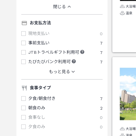
閉じる
大浴場
温泉
お支払方法
現地支払い
0
事前支払い
7
JTBトラベルギフト利用可
7
たびたびバンク利用可
7
もっと見る
食事タイプ
夕食/朝食付き
7
朝食のみ
2
食事なし
0
夕食のみ
0
大浴場
温泉