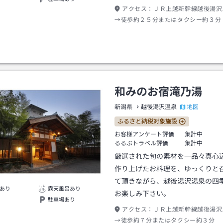
アクセス：
ＪＲ上越新幹線越後湯沢
→徒歩約２５分またはタクシー約３分
和みのお宿滝乃湯
地図
新潟県
越後湯沢温泉
ふるさと納税対象施設
お客様アンケート評価
集計中
るるぶトラベル評価
集計中
厳選された旬の素材を一品々真心
作り上げたお料理を、ゆっくりと
て頂きながら、越後湯沢湯泉の四
あり
露天風呂あり
お楽しみ下さい。
駐車場あり
アクセス：
ＪＲ上越新幹線越後湯沢
→徒歩約７分またはタクシー約３分