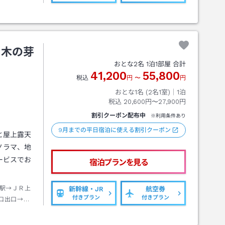
る木の芽
おとな
2
名
1
泊
1
部屋 合計
41,200
55,800
税込
円
〜
円
おとな1名 (
2
名1室)｜
1
泊
税込
20,600円〜27,900円
割引クーポン配布中
※利用条件あり
9月までの平日宿泊に使える割引クーポン
と屋上露天
ノラマ、地
ービスでお
宿泊プランを見る
駅→ＪＲ上
新幹線・JR
航空券
付きプラン
付きプラン
口出口→徒