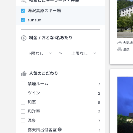
検索したキーワード・特集
湯沢高原スキー場
sunsun
料金 / おとな1名あたり
大浴場
温泉
〜
下限なし
上限なし
人気のこだわり
禁煙ルーム
7
ツイン
2
和室
6
和洋室
2
温泉
7
露天風呂付客室
1