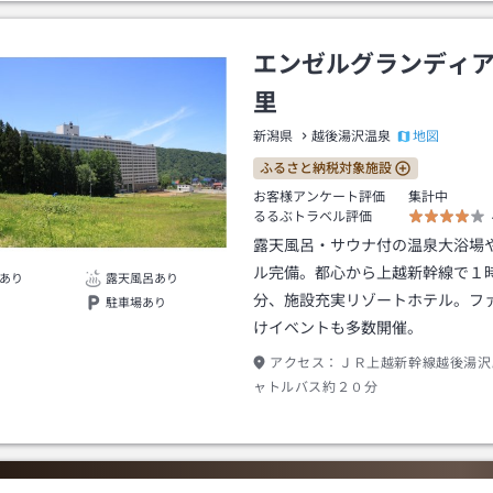
エンゼルグランディ
里
地図
新潟県
越後湯沢温泉
ふるさと納税対象施設
お客様アンケート評価
集計中
るるぶトラベル評価
露天風呂・サウナ付の温泉大浴場
ル完備。都心から上越新幹線で１
あり
露天風呂あり
分、施設充実リゾートホテル。フ
駐車場あり
けイベントも多数開催。
アクセス：
ＪＲ上越新幹線越後湯沢
ャトルバス約２０分