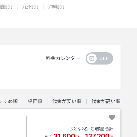
四国
(
0
)
九州
(
0
)
沖縄
(
0
)
料金カレンダー
すすめ順
評価順
代金が安い順
代金が高い順
おとな
2
名
1
泊
1
部屋 合計
31,600
137,200