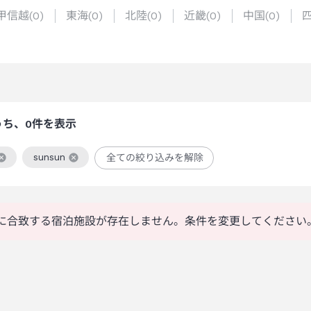
甲信越
(
0
)
東海
(
0
)
北陸
(
0
)
近畿
(
0
)
中国
(
0
)
うち、0件を表示
sunsun
全ての絞り込みを解除
絞り込み条件を解除
この絞り込み条件を解除
に合致する宿泊施設が存在しません。条件を変更してください