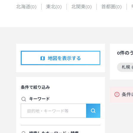
北海道
(
0
)
東北
(
0
)
北関東
(
0
)
首都圏
(
0
)
0
件の
地図を表示する
札幌
この
条件で絞り込み
条件
キーワード