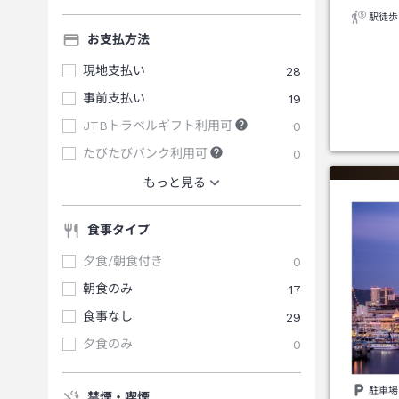
駅徒歩
お支払方法
現地支払い
28
事前支払い
19
JTBトラベルギフト利用可
0
たびたびバンク利用可
0
もっと見る
食事タイプ
夕食/朝食付き
0
朝食のみ
17
食事なし
29
夕食のみ
0
駐車場
禁煙・喫煙