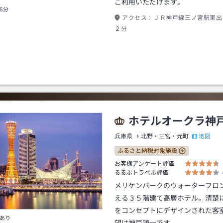
ご利用いただけます。
5分
アクセス：
ＪＲ神戸線三ノ宮駅東出
２分
ホテルオークラ神
地図
兵庫県
北野・三宮・元町
ふるさと納税対象施設
お客様アンケート評価
るるぶトラベル評価
メリケンパークのウォーターフロ
える３５階建て高層ホテル。清楚
をコンセプトにデザインされた客
あり