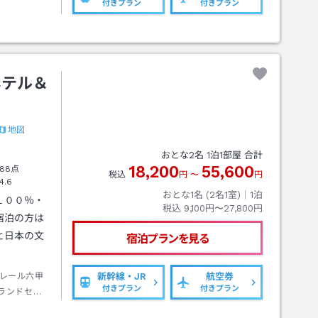
付きプラン
付きプラン
ホテル＆
地図
おとな
2
名
1
泊
1
部屋 合計
18,200
55,600
88点
税込
円
〜
円
4.6
おとな1名 (
2
名1室)｜
1
泊
１００％・
税込
9,100円〜27,800円
宿泊の方は
と日本の文
宿泊プランを見る
レール六甲
新幹線・JR
航空券
付きプラン
付きプラン
ランドセン