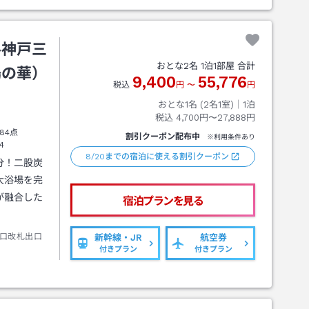
ル神戸三
おとな
2
名
1
泊
1
部屋 合計
湯の華）
9,400
55,776
税込
円
〜
円
おとな1名 (
2
名1室)｜
1
泊
税込
4,700円〜27,888円
84点
割引クーポン配布中
※利用条件あり
4
8/20までの宿泊に使える割引クーポン
分！二股炭
大浴場を完
が融合した
宿泊プランを見る
口改札出口
新幹線・JR
航空券
付きプラン
付きプラン