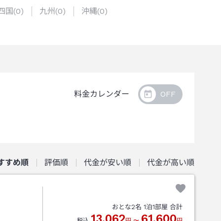
四国
(
0
)
九州
(
0
)
沖縄
(
0
)
料金カレンダー
すすめ順
評価順
代金が安い順
代金が高い順
おとな
2
名
1
泊
1
部屋 合計
13,062
61,600
税込
円
〜
円