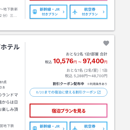
～地下鉄新
新幹線・JR
航空券
付きプラン
付きプラン
２分）三宮
駅乗車（ホ
ザホテル
おとな
2
名
1
泊
1
部屋 合計
10,576
97,400
税込
円
〜
円
おとな1名 (
2
名1室)｜
1
泊
税込
5,288円〜48,700円
81点
割引クーポン配布中
※利用条件あり
3.8
8/20までの宿泊に使える割引クーポン
のランドマ
階からは日
お楽しみ頂
宿泊プランを見る
営地下鉄
新幹線・JR
航空券