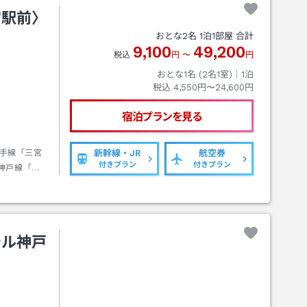
宮駅前〉
おとな
2
名
1
泊
1
部屋 合計
9,100
49,200
税込
円
〜
円
おとな1名 (
2
名1室)｜
1
泊
税込
4,550円〜24,600円
宿泊プランを見る
手線「三宮
新幹線・JR
航空券
付きプラン
付きプラン
神戸線「神
ポートライナ
テル神戸