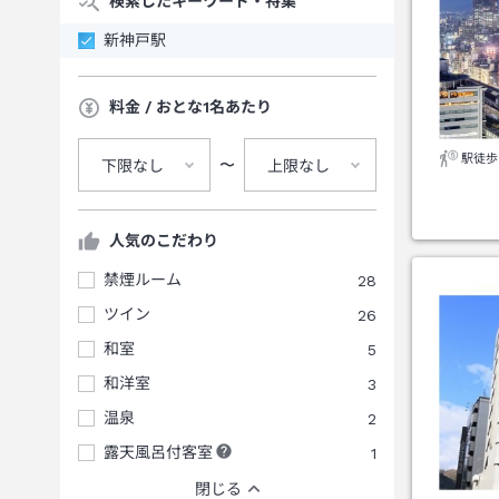
検索したキーワード・特集
新神戸駅
料金 / おとな1名あたり
駅徒歩
〜
下限なし
上限なし
人気のこだわり
禁煙ルーム
28
ツイン
26
和室
5
和洋室
3
温泉
2
露天風呂付客室
1
閉じる