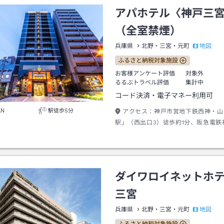
アパホテル〈神戸三
（全室禁煙）
地図
兵庫県
北野・三宮・元町
ふるさと納税対象施設
お客様アンケート評価
対象外
るるぶトラベル評価
集計中
コード決済・電子マネー利用可
AN
駅徒歩5分
アクセス：
神戸市営地下鉄西神・山
駅」（西出口3）徒歩約1分、阪急電鉄
戸三宮駅」（西改札口）徒歩約4分、
ー「三宮駅」改札より徒歩9分
ダイワロイネットホ
三宮
地図
兵庫県
北野・三宮・元町