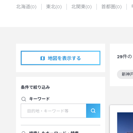
北海道
(
0
)
東北
(
0
)
北関東
(
0
)
首都圏
(
0
)
29
件の
地図を表示する
新神
この
条件で絞り込み
キーワード