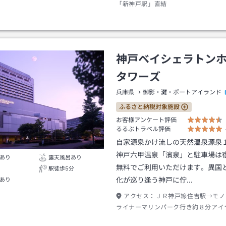
「新神戸駅」直結
神戸ベイシェラトン
タワーズ
兵庫県
御影・灘・ポートアイランド
ふるさと納税対象施設
お客様アンケート評価
るるぶトラベル評価
自家源泉かけ流しの天然温泉源泉
神戸六甲温泉「濱泉」と駐車場は
あり
露天風呂あり
無料でご利用いただけます。異国
駅徒歩5分
化が巡り逢う神戸に佇…
あり
アクセス：
ＪＲ神戸線住吉駅→モノ
ライナーマリンパーク行き約８分アイ
ター駅下車→徒歩約１分