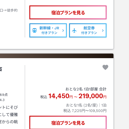
口→徒歩約
宿泊プランを見る
新幹線・JR
航空券
付きプラン
付きプラン
戸
おとな
2
名
1
泊
1
部屋 合計
14,450
219,000
89点
税込
円
〜
円
4.3
おとな1名 (
2
名1室)｜
1
泊
ントにそび
税込
7,225円〜109,500円
にして優雅
室からの眺
宿泊プランを見る