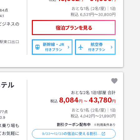
おとな1名 (
2
名1室)｜
1
泊
84点
税込
6,531円〜30,800円
4.1
ビジネスの
宿泊プランを見る
駅東口出口
新幹線・JR
航空券
付きプラン
付きプラン
ホテル
おとな
2
名
1
泊
1
部屋 合計
8,084
43,780
税込
円
〜
円
おとな1名 (
2
名1室)｜
1
泊
77点
税込
4,042円〜21,890円
3.9
割引クーポン配布中
ス乗り場も
※利用条件あり
てお気軽に
9/23～12/23の宿泊に使える割引…