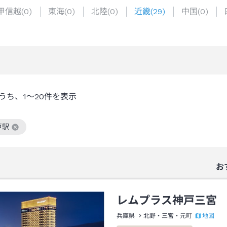
甲信越
(
0
)
東海
(
0
)
北陸
(
0
)
近畿
(
29
)
中国
(
0
)
うち、
1～20
件を表示
戸駅
絞り込み条件を解除
お
レムプラス神戸三宮
地図
兵庫県
北野・三宮・元町