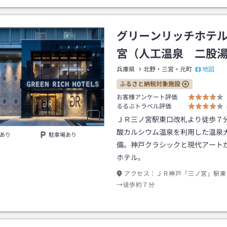
グリーンリッチホテ
宮（人工温泉 二股
地図
兵庫県
北野・三宮・元町
ふるさと納税対象施設
お客様アンケート評価
るるぶトラベル評価
ＪＲ三ノ宮駅東口改札より徒歩７
酸カルシウム温泉を利用した温泉
あり
駐車場あり
備。神戸クラシックと現代アート
ホテル。
アクセス：
ＪＲ神戸「三ノ宮」駅東
→徒歩約７分