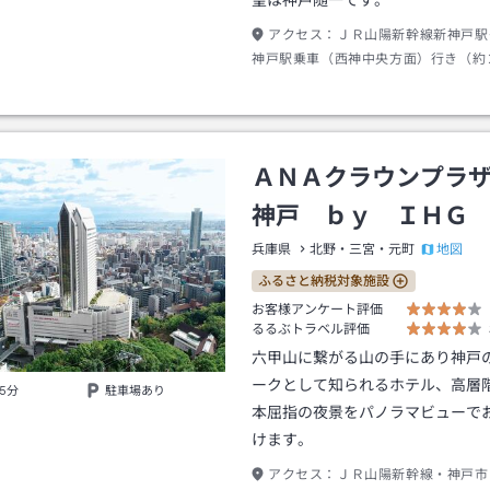
望は神戸随一です。
アクセス：
ＪＲ山陽新幹線新神戸駅
神戸駅乗車（西神中央方面）行き（約
駅下車～バスシャトルバスＪＲ三ノ宮
テル）行き～徒歩（約０分）
ＡＮＡクラウンプラ
神戸 ｂｙ ＩＨＧ
地図
兵庫県
北野・三宮・元町
ふるさと納税対象施設
お客様アンケート評価
るるぶトラベル評価
六甲山に繋がる山の手にあり神戸
ークとして知られるホテル、高層
5分
駐車場あり
本屈指の夜景をパノラマビューで
けます。
アクセス：
ＪＲ山陽新幹線・神戸市