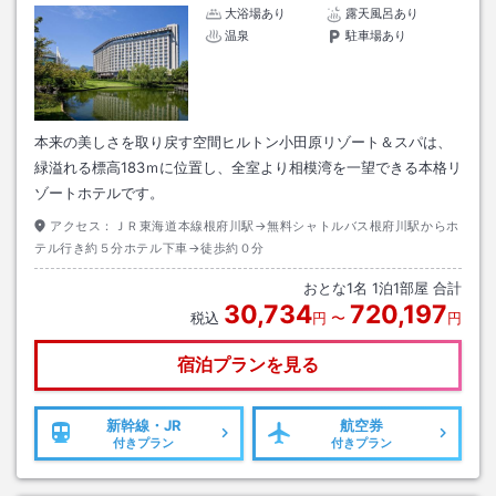
大浴場あり
露天風呂あり
温泉
駐車場あり
本来の美しさを取り戻す空間ヒルトン小田原リゾート＆スパは、
緑溢れる標高183ｍに位置し、全室より相模湾を一望できる本格リ
ゾートホテルです。
アクセス：
ＪＲ東海道本線根府川駅→無料シャトルバス根府川駅からホ
テル行き約５分ホテル下車→徒歩約０分
おとな
1
名
1
泊
1
部屋 合計
30,734
720,197
税込
円
〜
円
宿泊プランを見る
新幹線・JR
航空券
付きプラン
付きプラン