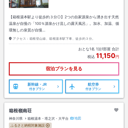
【箱根湯本駅より徒歩約３分◎】2つの自家源泉から湧き出す天然
温泉が自慢の「100％源泉かけ流しの露天風呂」。加水、加温、循
環無しの泉質が自慢…
アクセス：
箱根登山線、箱根湯本駅下車、徒歩約３分。
おとな
1
名
1
泊
1
部屋 合計
11,150
税込
円
宿泊プランを見る
新幹線・JR
航空券
付きプラン
付きプラン
箱根嶺南荘
地図
神奈川県
箱根湯本・塔之沢・大平台
ふるさと納税対象施設