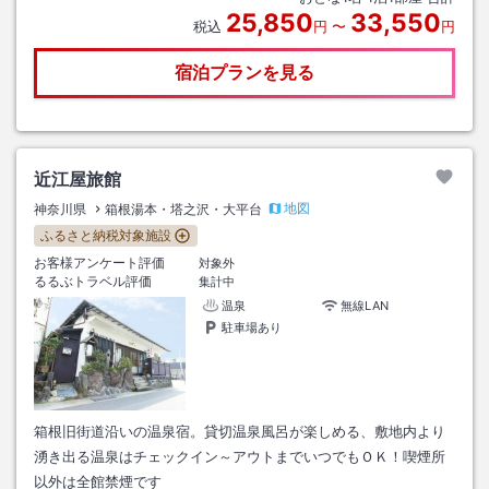
25,850
33,550
税込
円
〜
円
宿泊プランを見る
近江屋旅館
地図
神奈川県
箱根湯本・塔之沢・大平台
ふるさと納税対象施設
お客様アンケート評価
対象外
るるぶトラベル評価
集計中
温泉
無線LAN
駐車場あり
箱根旧街道沿いの温泉宿。貸切温泉風呂が楽しめる、敷地内より
湧き出る温泉はチェックイン～アウトまでいつでもＯＫ！喫煙所
以外は全館禁煙です