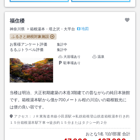
福住楼
地図
神奈川県
箱根湯本・塔之沢・大平台
ふるさと納税対象施設
お客様アンケート評価
集計中
るるぶトラベル評価
集計中
大浴場あり
温泉
駐車場あり
当楼は明治、大正初期建築の木造3階建ての昔ながらの純日本旅館
です。箱根湯本駅から僅か700メートル程の川沿いの箱根観光に
は便の良い宿です。
アクセス：
ＪＲ東海道本線小田原駅→私鉄箱根登山鉄道箱根湯本行き約
１５分箱根湯本駅下車→徒歩約１５分またはタクシー約２分
おとな
1
名
1
泊
1
部屋 合計