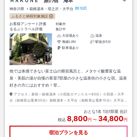
ＨＡＫＯＮＥ 旅の宿 海本
地図
神奈川県
箱根湯本・塔之沢・大平台
ふるさと納税対象施設
お客様アンケート評価
対象外
るるぶトラベル評価
集計中
大浴場あり
温泉
無線LAN
駅徒歩5分
駐車場あり
他では体感できない富士山の熔岩風呂と、メタケイ酸豊富な温
泉・美肌の湯が自慢の客室7部屋の小さな温泉街の小さな宿。温泉
好きの方にはおすすめ！登…
アクセス：
新宿～箱根湯本（小田急ロマンスカー80分）小田原～大平
台（箱根登山電車30分）箱根湯本～大平台（箱根登山電車15分）大平台
駅より徒歩3分。東名厚木～小田原厚木道路箱根口から国道1号線で約15
おとな
1
名
1
泊
1
部屋 合計
分。
8,800
34,800
税込
円
〜
円
宿泊プランを見る