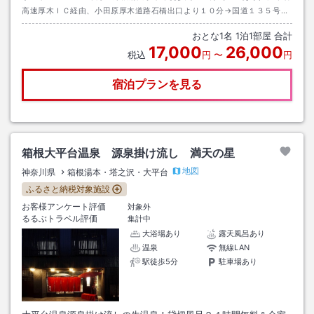
高速厚木ＩＣ経由、小田原厚木道路石橋出口より１０分→国道１３５号線
から７４０号へ。看板を目印に右折、坂道を上る。
おとな
1
名
1
泊
1
部屋 合計
17,000
26,000
税込
円
〜
円
宿泊プランを見る
箱根大平台温泉 源泉掛け流し 満天の星
地図
神奈川県
箱根湯本・塔之沢・大平台
ふるさと納税対象施設
お客様アンケート評価
対象外
るるぶトラベル評価
集計中
大浴場あり
露天風呂あり
温泉
無線LAN
駅徒歩5分
駐車場あり