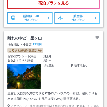
宿泊プランを見る
新幹線・JR
航空券
付きプラン
付きプラン
離れのやど 星ヶ山
地図
神奈川県
小田原
ふるさと納税対象施設
お客様アンケート評価
対象外
るるぶトラベル評価
集計中
温泉
駐車場あり
星空と大自然を満喫できる本格ログハウスの一軒宿。湯めぐりも
出来る個性的な５つのお風呂は柔らかな湯河原温泉。
アクセス：
ＪＲ東海道線根府川駅下車徒歩約２０分（送迎あり）。東名