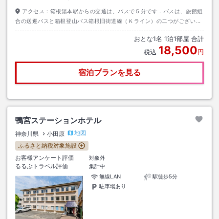
アクセス：
箱根湯本駅からの交通は、バスで５分です．バスは、旅館組
合の送迎バスと箱根登山バス箱根旧街道線（Ｋライン）の二つがございま
す．詳しくは、当館ＨＰでご確認ください．
おとな
1
名
1
泊
1
部屋 合計
18,500
税込
円
宿泊プランを見る
鴨宮ステーションホテル
地図
神奈川県
小田原
ふるさと納税対象施設
お客様アンケート評価
対象外
るるぶトラベル評価
集計中
無線LAN
駅徒歩5分
駐車場あり