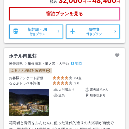
32,000
48,400
税込
円
〜
円
宿泊プランを見る
新幹線・JR
航空券
付きプラン
付きプラン
ホテル南風荘
地図
神奈川県
箱根湯本・塔之沢・大平台
ふるさと納税対象施設
お客様アンケート評価
84点
るるぶトラベル評価
3.6
大浴場あり
露天風呂あり
温泉
駐車場あり
花崗岩と青石をふんだんに使った近代的造りの大浴場が自慢で