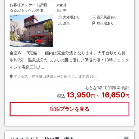
お客様アンケート評価
対象外
るるぶトラベル評価
集計中
大浴場あり
露天風呂あり
温泉
駐車場あり
全室Wi－fi完備！！館内は完全分煙となります。大平台駅から徒
歩約7分！温泉成分たっぷりの肌に優しい保湿の湯＊13時チェック
インで温泉三昧♪…
アクセス：
箱根登山鉄道大平台駅下車、徒歩約8分。
おとな
1
名
1
泊
1
部屋 合計
13,950
16,650
税込
円
〜
円
宿泊プランを見る