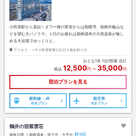
小田原駅から直結！タワー棟の客室からは相模湾、箱根外輪山な
どを望む大パノラマ。１日のお疲れは箱根湯本の天然温泉が愉し
める大浴場でゆっくりと。
アクセス：
ＪＲ小田原駅東口出口→徒歩約３分
おとな
1
名
1
泊
1
部屋 合計
12,500
35,000
税込
円
〜
円
宿泊プランを見る
新幹線・JR
航空券
付きプラン
付きプラン
鶴井の宿紫雲荘
地図
神奈川県
箱根湯本・塔之沢・大平台