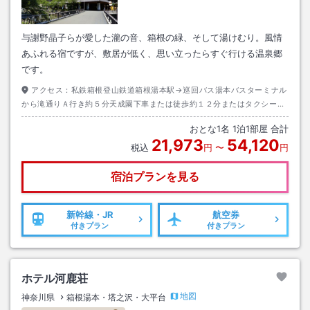
与謝野晶子らが愛した瀧の音、箱根の緑、そして湯けむり。風情
あふれる宿ですが、敷居が低く、思い立ったらすぐ行ける温泉郷
です。
アクセス：
私鉄箱根登山鉄道箱根湯本駅→巡回バス湯本バスターミナル
から滝通りＡ行き約５分天成園下車または徒歩約１２分またはタクシー約
５分
おとな
1
名
1
泊
1
部屋 合計
21,973
54,120
税込
円
〜
円
宿泊プランを見る
新幹線・JR
航空券
付きプラン
付きプラン
ホテル河鹿荘
地図
神奈川県
箱根湯本・塔之沢・大平台