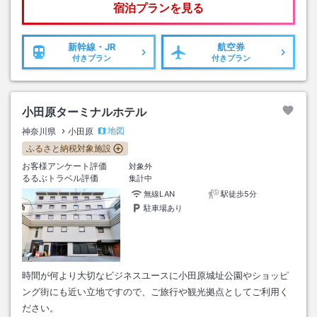
宿泊プランを見る
新幹線・JR
航空券
付きプラン
付きプラン
小田原ターミナルホテル
地図
神奈川県
小田原
ふるさと納税対象施設
お客様アンケート評価
対象外
るるぶトラベル評価
集計中
無線LAN
駅徒歩5分
駐車場あり
時間が何より大切なビジネスユースに小田原城址公園やショッピ
ング街にも近い立地ですので、ご旅行や観光拠点としてご利用く
ださい。