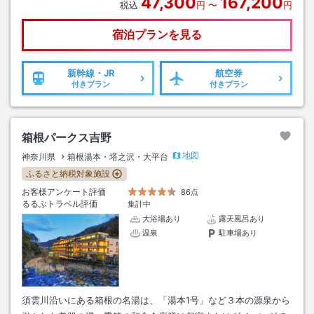
47,300
167,200
税込
円
〜
円
宿泊プランを見る
新幹線・JR
航空券
付きプラン
付きプラン
箱根パークス吉野
地図
神奈川県
箱根湯本・塔之沢・大平台
ふるさと納税対象施設
お客様アンケート評価
86点
るるぶトラベル評価
集計中
大浴場あり
露天風呂あり
温泉
駐車場あり
須雲川沿いにある箱根の名湯は、「湯本1号」など３本の源泉から