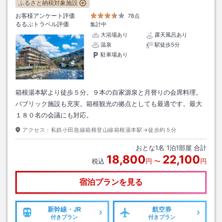
ふるさと納税対象施設
お客様アンケート評価
78点
るるぶトラベル評価
集計中
大浴場あり
露天風呂あり
温泉
駅徒歩5分
駐車場あり
箱根湯本駅より徒歩５分。９本の自家源泉と月替りの会席料理。
パブリック施設も充実。箱根観光の拠点としても最適です。最大
１８０名の会議にも対応。
アクセス：
私鉄小田急線箱根登山線箱根湯本駅→徒歩約５分
おとな
1
名
1
泊
1
部屋 合計
18,800
22,100
税込
円
〜
円
宿泊プランを見る
新幹線・JR
航空券
付きプラン
付きプラン