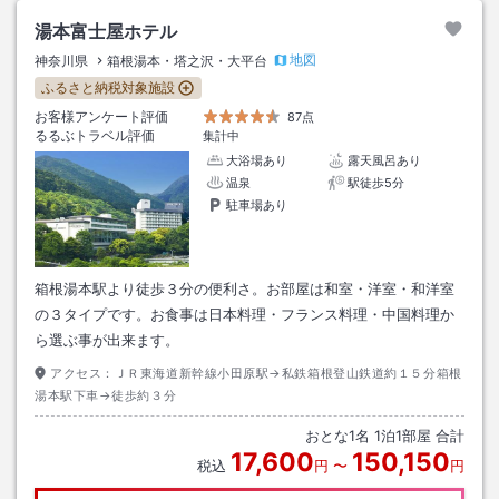
湯本富士屋ホテル
地図
神奈川県
箱根湯本・塔之沢・大平台
ふるさと納税対象施設
お客様アンケート評価
87点
るるぶトラベル評価
集計中
大浴場あり
露天風呂あり
温泉
駅徒歩5分
駐車場あり
箱根湯本駅より徒歩３分の便利さ。お部屋は和室・洋室・和洋室
の３タイプです。お食事は日本料理・フランス料理・中国料理か
ら選ぶ事が出来ます。
アクセス：
ＪＲ東海道新幹線小田原駅→私鉄箱根登山鉄道約１５分箱根
湯本駅下車→徒歩約３分
おとな
1
名
1
泊
1
部屋 合計
17,600
150,150
税込
円
〜
円