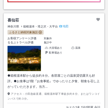
喜仙荘
地図
神奈川県
箱根湯本・塔之沢・大平台
ふるさと納税対象施設
お客様アンケート評価
対象外
るるぶトラベル評価
集計中
大浴場あり
温泉
駐車場あり
●箱根湯本駅から徒歩約８分。各部屋ごとの温泉貸切露天も好
評。●お食事は1階『お食事処』でゆったりと夕食、朝食を召し上
がっていただきます。当方…
アクセス：
小田急線直通、箱根湯本駅下車徒歩約８分、またはワンコイ
ンバスで約３分。
おとな
1
名
1
泊
1
部屋 合計