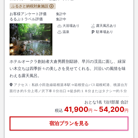
ふるさと納税対象施設
お客様アンケート評価
集計中
るるぶトラベル評価
集計中
大浴場あり
露天風呂あり
温泉
駐車場あり
ホテルオークラ創始者大倉男爵別邸跡、早川の渓流に面し、緑深
い木立ちは四季折々の美しさを見せてくれる。川沿いの風情を味
わえる露天風呂。
アクセス：
私鉄小田急線箱根湯本駅→箱根登山バス箱根町港、桃源台方
面行き約５分上塔ノ沢下車０分出口→徒歩約１８分またはタクシー約５分
おとな
1
名
1
泊
1
部屋 合計
41,900
54,200
税込
円
〜
円
宿泊プランを見る