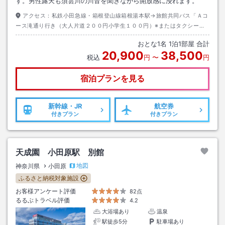
す。男性露天も須雲川の川音を聞きながら開放感に浸れます。
アクセス：
私鉄小田急線・箱根登山線箱根湯本駅→旅館共同バス「Ａコ
ース滝通り行き（大人片道２００円小学生１００円）※またはタクシー約
５分
おとな
1
名
1
泊
1
部屋 合計
20,900
38,500
税込
円
〜
円
宿泊プランを見る
新幹線・JR
航空券
付きプラン
付きプラン
天成園 小田原駅 別館
地図
神奈川県
小田原
ふるさと納税対象施設
お客様アンケート評価
82点
るるぶトラベル評価
4.2
大浴場あり
温泉
駅徒歩5分
駐車場あり