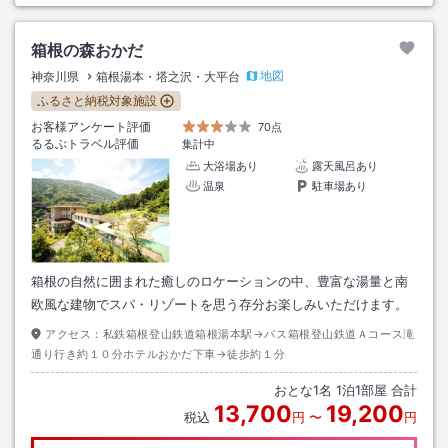
箱根の森おかだ
地図
神奈川県
箱根湯本・塔之沢・大平台
ふるさと納税対象施設
お客様アンケート評価
70点
るるぶトラベル評価
集計中
大浴場あり
露天風呂あり
温泉
駐車場あり
箱根の自然に囲まれた癒しのロケーションの中、豊富な湯量と南
欧風な建物でスパ・リゾートを思う存分お楽しみいただけます。
アクセス：
私鉄箱根登山鉄道箱根湯本駅→バス箱根登山鉄道Ａコース滝
通り行き約１０分ホテルおかだ下車→徒歩約１分
おとな
1
名
1
泊
1
部屋 合計
13,700
19,200
税込
円
〜
円