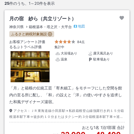
25
件のうち、
1～20
件を表示
月の宿 紗ら（共立リゾート）
地図
神奈川県
箱根湯本・塔之沢・大平台
ふるさと納税対象施設
お客様アンケート評価
84点
るるぶトラベル評価
集計中
大浴場あり
露天風呂あり
温泉
駐車場あり
「月」と箱根の伝統工芸「寄木細工」をモチーフにした空間を館
内の至る所に配し、「和」の設えと「洋」の使いやすさを追求し
た和風デザイナーズ湯宿。
アクセス：
ＪＲ東海道線小田原駅→私鉄箱根登山線強羅行き約１５分箱
根湯本駅下車→徒歩約１０分またはタクシー約３分箱根湯本駅下車→巡回
バス・滝通り線ホテル南風荘行き（有料：大人（中学生以上）２００円、
おとな
1
名
1
泊
1
部屋 合計
小学生１００円）にて約５分