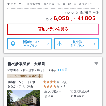
アクセス：
ＪＲ東海道線、施設各線「小田原」駅下車 徒歩約１分
おとな
1
名
1
泊
1
部屋 合計
6,050
41,805
税込
円
〜
円
宿泊プランを見る
新幹線・JR
航空券
付きプラン
付きプラン
箱根湯本温泉 天成園
地図
神奈川県
箱根湯本・塔之沢・大平台
ふるさと納税対象施設
お客様アンケート評価
78点
るるぶトラベル評価
4.2
大浴場あり
露天風呂あり
温泉
駐車場あり