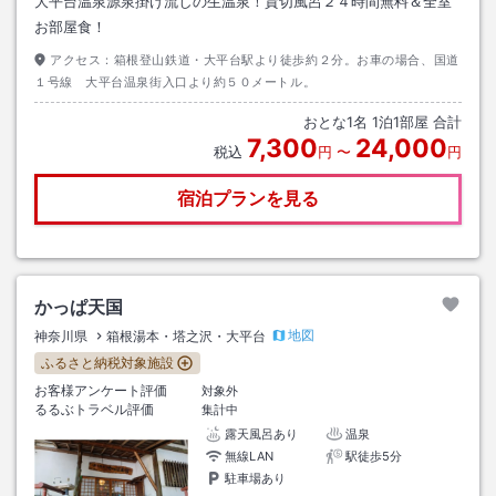
大平台温泉源泉掛け流しの生温泉！貸切風呂２４時間無料＆全室
お部屋食！
アクセス：
箱根登山鉄道・大平台駅より徒歩約２分。お車の場合、国道
１号線 大平台温泉街入口より約５０メートル。
おとな
1
名
1
泊
1
部屋 合計
7,300
24,000
税込
円
〜
円
宿泊プランを見る
かっぱ天国
地図
神奈川県
箱根湯本・塔之沢・大平台
ふるさと納税対象施設
お客様アンケート評価
対象外
るるぶトラベル評価
集計中
露天風呂あり
温泉
無線LAN
駅徒歩5分
駐車場あり