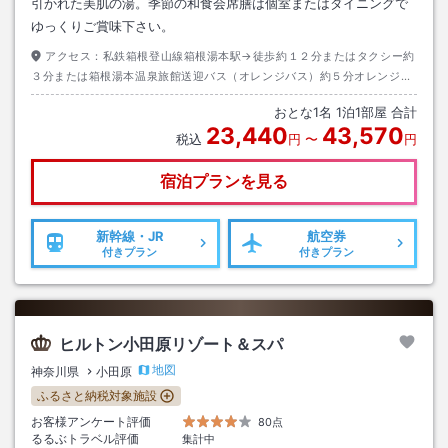
引かれた美肌の湯。季節の和食会席膳は個室またはダイニングで
ゆっくりご賞味下さい。
アクセス：
私鉄箱根登山線箱根湯本駅→徒歩約１２分またはタクシー約
３分または箱根湯本温泉旅館送迎バス（オレンジバス）約５分オレンジバ
ス時刻表：ｈｔｔｐ://ｗｗｗ.ｈａｋｏｎｅｙｕｍｏｔｏ.ｃｏｍ/ｎｅｗ
おとな
1
名
1
泊
1
部屋 合計
ｓ/８２
23,440
43,570
税込
円
〜
円
宿泊プランを見る
新幹線・JR
航空券
付きプラン
付きプラン
ヒルトン小田原リゾート＆スパ
地図
神奈川県
小田原
ふるさと納税対象施設
お客様アンケート評価
80点
るるぶトラベル評価
集計中