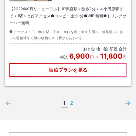
【2022年9月リニューアル】JR鴨宮駅＜徒歩2分＞＆小田原駅ま
で＜1駅＞と好アクセス●コンビニ徒歩1分●WiFi無料●ドリンクサ
ーバー無料
アクセス：
「JR鴨宮駅」下車、南口を出て東京方面へ。線路沿いに歩
いて駐輪場すぐ隣の建物です（駅から徒歩2分）
おとな
1
名
1
泊
1
部屋 合計
6,900
11,800
税込
円
〜
円
宿泊プランを見る
1
2