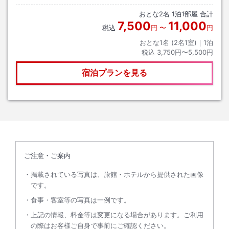
おとな
2
名
1
泊
1
部屋 合計
7,500
11,000
税込
円
〜
円
おとな1名 (
2
名1室)｜
1
泊
税込
3,750円〜5,500円
宿泊プランを見る
ご注意・ご案内
掲載されている写真は、旅館・ホテルから提供された画像
です。
食事・客室等の写真は一例です。
上記の情報、料金等は変更になる場合があります。ご利用
の際はお客様ご自身で事前にご確認ください。