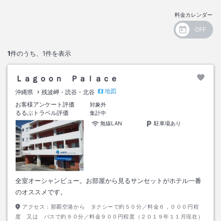
料金カレンダー
1
件のうち、
1
件を表示
Ｌａｇｏｏｎ Ｐａｌａｃｅ
地図
沖縄県
残波岬・読谷・北谷
お客様アンケート評価
対象外
るるぶトラベル評価
集計中
無線LAN
駐車場あり
全室オーシャンビュー。お部屋から見るサンセットがホテル一番
のオススメです。
アクセス：
那覇空港から タクシーで約５０分／料金６，０００円程
度 又は バスで約９０分／料金９００円程度（２０１９年１１月現在）