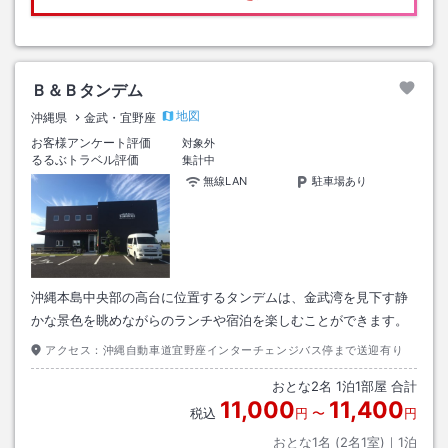
Ｂ＆Ｂタンデム
地図
沖縄県
金武・宜野座
お客様アンケート評価
対象外
るるぶトラベル評価
集計中
無線LAN
駐車場あり
沖縄本島中央部の高台に位置するタンデムは、金武湾を見下す静
かな景色を眺めながらのランチや宿泊を楽しむことができます。
アクセス：
沖縄自動車道宜野座インターチェンジバス停まで送迎有り
おとな
2
名
1
泊
1
部屋 合計
11,000
11,400
税込
円
〜
円
おとな1名 (
2
名1室)｜
1
泊