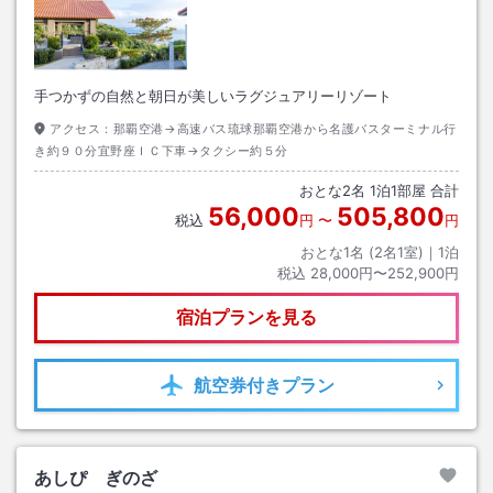
手つかずの自然と朝日が美しいラグジュアリーリゾート
アクセス：
那覇空港→高速バス琉球那覇空港から名護バスターミナル行
き約９０分宜野座ＩＣ下車→タクシー約５分
おとな
2
名
1
泊
1
部屋 合計
56,000
505,800
税込
円
〜
円
おとな1名 (
2
名1室)｜
1
泊
税込
28,000円〜252,900円
宿泊プランを見る
航空券
付きプラン
あしぴ ぎのざ