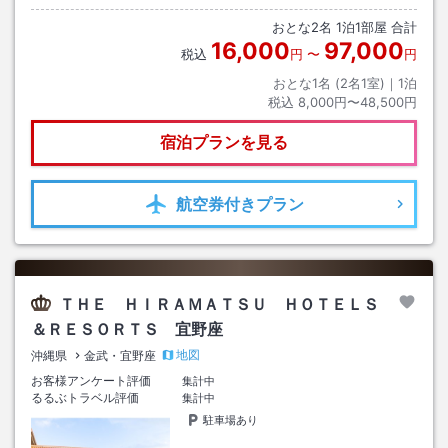
おとな
2
名
1
泊
1
部屋 合計
16,000
97,000
税込
円
〜
円
おとな1名 (
2
名1室)｜
1
泊
税込
8,000円〜48,500円
宿泊プランを見る
航空券
付きプラン
ＴＨＥ ＨＩＲＡＭＡＴＳＵ ＨＯＴＥＬＳ
＆ＲＥＳＯＲＴＳ 宜野座
地図
沖縄県
金武・宜野座
お客様アンケート評価
集計中
るるぶトラベル評価
集計中
駐車場あり