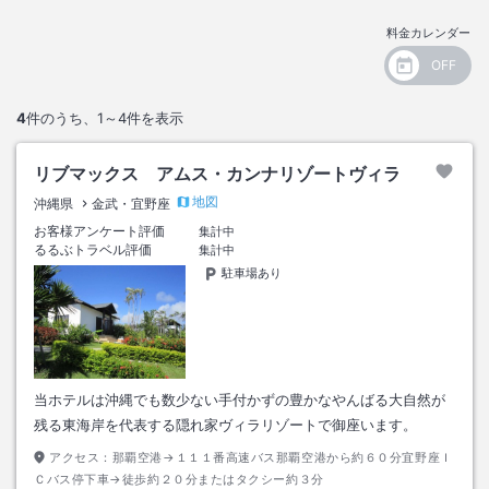
料金カレンダー
4
件のうち、
1～4
件を表示
リブマックス アムス・カンナリゾートヴィラ
地図
沖縄県
金武・宜野座
お客様アンケート評価
集計中
るるぶトラベル評価
集計中
駐車場あり
当ホテルは沖縄でも数少ない手付かずの豊かなやんばる大自然が
残る東海岸を代表する隠れ家ヴィラリゾートで御座います。
アクセス：
那覇空港→１１１番高速バス那覇空港から約６０分宜野座Ｉ
Ｃバス停下車→徒歩約２０分またはタクシー約３分