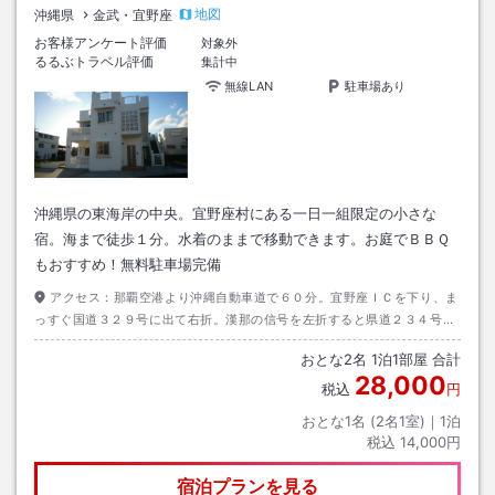
地図
沖縄県
金武・宜野座
お客様アンケート評価
対象外
るるぶトラベル評価
集計中
無線LAN
駐車場あり
沖縄県の東海岸の中央。宜野座村にある一日一組限定の小さな
宿。海まで徒歩１分。水着のままで移動できます。お庭でＢＢＱ
もおすすめ！無料駐車場完備
アクセス：
那覇空港より沖縄自動車道で６０分。宜野座ＩＣを下り、ま
っすぐ国道３２９号に出て右折。漢那の信号を左折すると県道２３４号に
入ります。道なりに走り宜野座漁港の手前を右に入ると炭焼屋てんぷすさ
おとな
2
名
1
泊
1
部屋 合計
んのそばです。
28,000
税込
円
おとな1名 (
2
名1室)｜
1
泊
税込
14,000円
宿泊プランを見る