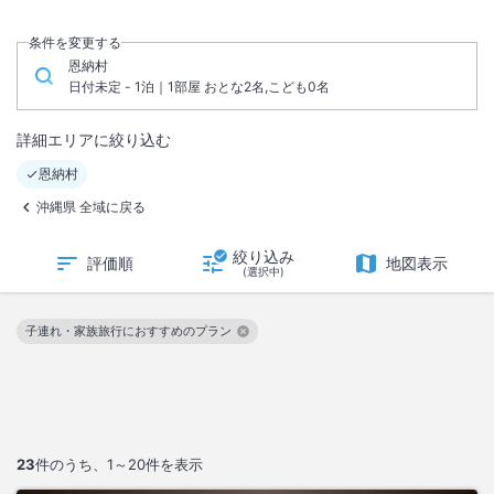
条件を変更する
恩納村
日付未定 - 1泊｜1部屋 おとな2名,こども0名
詳細エリアに絞り込む
恩納村
沖縄県 全域に戻る
絞り込み
評価順
地図表示
(選択中)
子連れ・家族旅行におすすめのプラン
この絞り込み条件を解除
23
件のうち、
1～20
件を表示