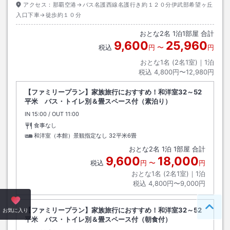
アクセス：
那覇空港→バス名護西線名護行き約１２０分伊武部希望ヶ丘
入口下車→徒歩約１０分
おとな
2
名
1
泊
1
部屋 合計
9,600
25,960
税込
円
〜
円
おとな1名 (
2
名1室)｜
1
泊
税込
4,800円〜12,980円
【ファミリープラン】家族旅行におすすめ！和洋室32～52
平米 バス・トイレ別＆畳スペース付（素泊り）
IN
チェックイン
15:00
/ OUT
チェックアウト
11:00
食事なし
和洋室（本館）景観指定なし
32平米6畳
おとな
2
名
1
泊
1
部屋 合計
9,600
18,000
税込
円
〜
円
おとな1名 (
2
名1室)｜
1
泊
税込
4,800円〜9,000円
【ファミリープラン】家族旅行におすすめ！和洋室32～52
ペー
お気に入り
平米 バス・トイレ別＆畳スペース付（朝食付）