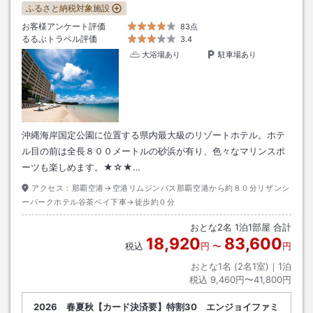
ふるさと納税対象施設
お客様アンケート評価
83点
るるぶトラベル評価
3.4
大浴場あり
駐車場あり
沖縄海岸国定公園に位置する県内最大級のリゾートホテル。ホテ
ル目の前は全長８００メートルの砂浜が有り、色々なマリンスポ
ーツも楽しめます。★☆★…
アクセス：
那覇空港→空港リムジンバス那覇空港から約８０分リザンシ
ーパークホテル谷茶ベイ下車→徒歩約０分
おとな
2
名
1
泊
1
部屋 合計
18,920
83,600
税込
円
〜
円
おとな1名 (
2
名1室)｜
1
泊
税込
9,460円〜41,800円
2026 春夏秋【カード決済要】特割30 エンジョイファミ