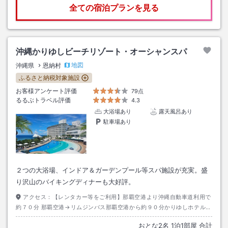
全ての宿泊プランを見る
沖縄かりゆしビーチリゾート・オーシャンスパ
地図
沖縄県
恩納村
ふるさと納税対象施設
お客様アンケート評価
79点
るるぶトラベル評価
4.3
大浴場あり
露天風呂あり
駐車場あり
２つの大浴場、インドア＆ガーデンプール等スパ施設が充実。盛
り沢山のバイキングディナーも大好評。
アクセス：
【レンタカー等をご利用】那覇空港より沖縄自動車道利用で
約７０分 那覇空港→リムジンバス那覇空港から約９０分かりゆしホテル下
車→徒歩約０分 【沖縄エアポートシャトル】那覇空港→約１１０分・かり
おとな
2
名
1
泊
1
部屋 合計
ゆしビーチ下車ホテルまで送迎あり