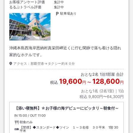
お客様アンケート評価
集計中
るるぶトラベル評価
集計中
駐車場あり
沖縄本島西海岸恩納村真栄田岬近くに佇む閑静で落ち着ける隠れ
家的なホテルです。
アクセス：
那覇空港→タクシー約８０分
おとな
2
名
1
泊
1
部屋 合計
19,600
128,600
税込
円
〜
円
おとな1名 (
2
名1室)｜
1
泊
税込
9,800円〜64,300円
【添い寝無料】☆お子様の海デビューにピッタリ～朝食付～
IN
チェックイン
15:00
/ OUT
チェックアウト
11:00
朝食のみ
【禁煙】◆スタンダード◆ツイン １～３名様 ３０平米 1階
30
平米