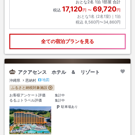
おとな
2
名
1
泊
1
部屋 合計
17,120
69,720
税込
円
〜
円
おとな1名 (
2
名1室)｜
1
泊
税込
8,560円〜34,860円
全ての宿泊プランを見る
アクアセンス ホテル ＆ リゾート
地図
沖縄県
恩納村
ふるさと納税対象施設
お客様アンケート評価
集計中
るるぶトラベル評価
集計中
駐車場あり