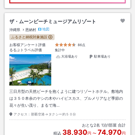
ザ・ムーンビーチミュージアムリゾート
地図
沖縄県
恩納村
ふるさと納税対象施設
お客様アンケート評価
86点
るるぶトラベル評価
集計中
大浴場あり
駐車場あり
三日月型の天然ビーチを抱くように建つリゾートホテル。敷地内
は３５０本余のヤシの木やハイビスカス、プルメリアなど季節の
花々が生い茂り、まるで海…
アクセス：
那覇空港→タクシー約５０分
おとな
2
名
1
泊
1
部屋 合計
38,930
74,970
税込
円
〜
円