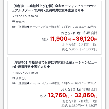
【連泊割｜3連泊以上がお得】全室オーシャンビューのカジ
ュアルリゾートで沖縄×恩納村満喫旅◆素泊まり◆
IN
チェックイン
15:00
/ OUT
チェックアウト
10:00
食事なし
【低層階◆オーシャンビュー和洋室】32平米＋バルコニー
32平米
おとな
2
名
1
泊
1
部屋 合計
11,900
36,120
税込
円
〜
円
おとな1名 (
2
名1室)｜
1
泊
税込
5,950円〜18,060円
【早割90】早期割引でお得に早割旅♪全室オーシャンビュー
の沖縄満喫旅◆素泊まり◆
IN
チェックイン
15:00
/ OUT
チェックアウト
10:00
食事なし
【低層階◆オーシャンビュー和洋室】32平米＋バルコニー
32平米
おとな
2
名
1
泊
1
部屋 合計
12,760
32,860
税込
円
〜
円
おとな1名 (
2
名1室)｜
1
泊
税込
6,380円〜16,430円