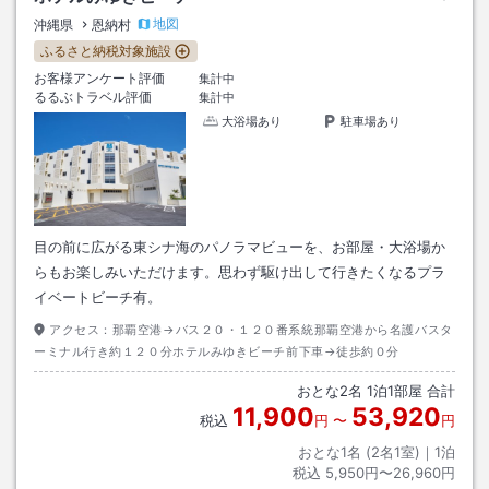
地図
沖縄県
恩納村
ふるさと納税対象施設
お客様アンケート評価
集計中
るるぶトラベル評価
集計中
大浴場あり
駐車場あり
目の前に広がる東シナ海のパノラマビューを、お部屋・大浴場か
らもお楽しみいただけます。思わず駆け出して行きたくなるプラ
イベートビーチ有。
アクセス：
那覇空港→バス２０・１２０番系統那覇空港から名護バスタ
ーミナル行き約１２０分ホテルみゆきビーチ前下車→徒歩約０分
おとな
2
名
1
泊
1
部屋 合計
11,900
53,920
税込
円
〜
円
おとな1名 (
2
名1室)｜
1
泊
税込
5,950円〜26,960円