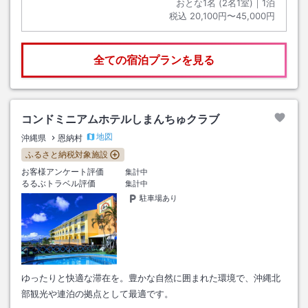
おとな1名 (
2
名1室)｜
1
泊
税込
20,100円〜45,000円
全ての宿泊プランを見る
コンドミニアムホテルしまんちゅクラブ
地図
沖縄県
恩納村
ふるさと納税対象施設
お客様アンケート評価
集計中
るるぶトラベル評価
集計中
駐車場あり
ゆったりと快適な滞在を。豊かな自然に囲まれた環境で、沖縄北
部観光や連泊の拠点として最適です。