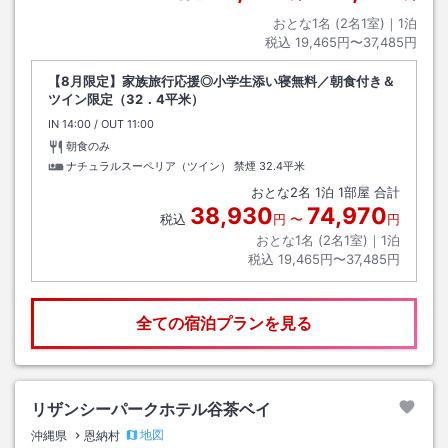
おとな1名 (
2
名1室)｜
1
泊
税込
19,465円〜37,485円
【8月限定】家族旅行応援◎小学生添い寝無料／朝食付き＆
ツイン限定（32．4平米）
IN
チェックイン
14:00
/ OUT
チェックアウト
11:00
朝食のみ
ナチュラルスーペリア（ツイン） 禁煙
32.4平米
おとな
2
名
1
泊
1
部屋 合計
38,930
74,970
税込
円
〜
円
おとな1名 (
2
名1室)｜
1
泊
税込
19,465円〜37,485円
全ての宿泊プランを見る
リザンシーパークホテル谷茶ベイ
地図
沖縄県
恩納村