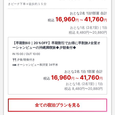
きビーチ下車→徒歩約１５分
おとな
2
名
1
泊
1
部屋 合計
16,960
41,760
税込
円
〜
円
おとな1名 (
2
名1室)｜
1
泊
税込
8,480円〜20,880円
【早期割60｜20％OFF】早期割引でお得に早割旅♪全室オ
ーシャンビューの沖縄満喫旅◆夕朝食付◆
IN
チェックイン
15:00
/ OUT
チェックアウト
10:00
夕食/朝食付き
オーシャンビュー和洋室
34平米
おとな
2
名
1
泊
1
部屋 合計
16,960
41,760
税込
円
〜
円
おとな1名 (
2
名1室)｜
1
泊
税込
8,480円〜20,880円
全ての宿泊プランを見る