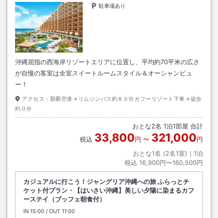
駐車場あり
沖縄屈指の西海岸リゾートエリアに位置し、平均約70平米の広さ
が自慢の客室は全室スイートルームスタイル＆オーシャンビュ
ー！
アクセス：
那覇空港→リムジンバス約８０分カフーリゾート下車→徒歩
約０分
おとな
2
名
1
泊
1
部屋 合計
33,800
321,000
税込
円
〜
円
おとな1名 (
2
名1室)｜
1
泊
税込
16,900円〜160,500円
カジュアルに行こう！ジャングリア沖縄への旅 ふらっとチ
ケット付プラン・【はいさい沖縄】美しい夕陽に染まるカフ
ーステイ（ブッフェ朝食付）
IN
チェックイン
15:00
/ OUT
チェックアウト
11:00