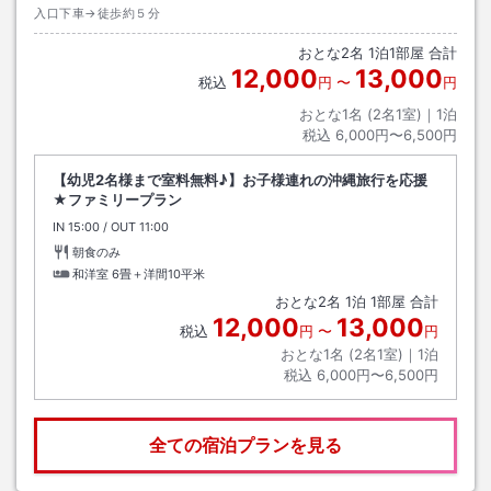
入口下車→徒歩約５分
おとな
2
名
1
泊
1
部屋 合計
12,000
13,000
税込
円
〜
円
おとな1名 (
2
名1室)｜
1
泊
税込
6,000円〜6,500円
【幼児2名様まで室料無料♪】お子様連れの沖縄旅行を応援
★ファミリープラン
IN
チェックイン
15:00
/ OUT
チェックアウト
11:00
朝食のみ
和洋室
6畳＋洋間10平米
おとな
2
名
1
泊
1
部屋 合計
12,000
13,000
税込
円
〜
円
おとな1名 (
2
名1室)｜
1
泊
税込
6,000円〜6,500円
全ての宿泊プランを見る