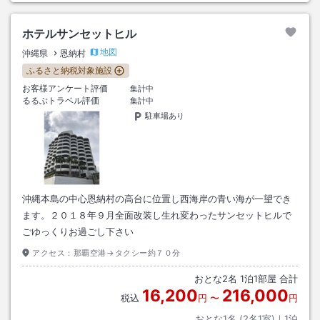
ホテルサンセットヒル
地図
沖縄県
恩納村
ふるさと納税対象施設
お客様アンケート評価
集計中
るるぶトラベル評価
集計中
駐車場あり
沖縄本島の中心恩納村の高台に位置し西海岸の青い海が一望でき
ます。２０１８年９月全面改装し生れ変わったサンセットヒルで
ごゆっくりお過ごし下さい
アクセス：
那覇空港→タクシー約７０分
おとな
2
名
1
泊
1
部屋 合計
16,200
216,000
税込
円
〜
円
おとな1名 (
2
名1室)｜
1
泊