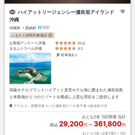
ハイアットリージェンシー瀬良垣アイランド
沖縄
地図
沖縄県
恩納村
ふるさと納税対象施設
お客様アンケート評価
92点
るるぶトラベル評価
4.2
駐車場あり
高級ホテルブランドハイアット直営ホテル海に囲まれた瀬良垣島
と本島側が１つのリゾートを構成し上質な滞在をご提供します
アクセス：
那覇空港→バス瀬良垣ビーチ前下車→徒歩約５分
おとな
2
名
1
泊
1
部屋 合計
29,200
361,800
税込
円
〜
円
おとな1名 (
2
名1室)｜
1
泊