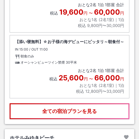
おとな
2
名
1
泊
1
部屋 合計
19,600
60,000
税込
円
〜
円
おとな1名 (
2
名1室)｜
1
泊
税込
9,800円〜30,000円
【添い寝無料】☆お子様の海デビューにピッタリ～朝食付～
IN
チェックイン
15:00
/ OUT
チェックアウト
11:00
朝食のみ
オーシャンビューツイン禁煙
30平米
おとな
2
名
1
泊
1
部屋 合計
25,600
66,000
税込
円
〜
円
おとな1名 (
2
名1室)｜
1
泊
税込
12,800円〜33,000円
全ての宿泊プランを見る
ホテルみゆきビーチ