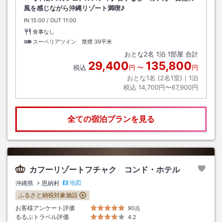
風を感じながら沖縄リゾート満喫♪
IN
チェックイン
15:00
/ OUT
チェックアウト
11:00
食事なし
スーペリアツイン 禁煙
39平米
おとな
2
名
1
泊
1
部屋 合計
29,400
135,800
税込
円
〜
円
おとな1名 (
2
名1室)｜
1
泊
税込
14,700円〜67,900円
全ての宿泊プランを見る
カフーリゾートフチャク コンド・ホテル
地図
沖縄県
恩納村
ふるさと納税対象施設
お客様アンケート評価
90点
るるぶトラベル評価
4.2