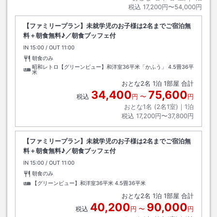
税込
17,200円〜54,000円
【ファミリープラン】未就学児のお子様は2名までご宿泊無
料＋朝食無料♪／朝食ブッフェ付
IN
チェックイン
15:00
/ OUT
チェックアウト
11:00
朝食のみ
昭和レトロ【グリーンビュー】和洋室36平米「かふう」
4.5畳36平
米
おとな
2
名
1
泊
1
部屋 合計
34,400
75,600
税込
円
〜
円
おとな1名 (
2
名1室)｜
1
泊
税込
17,200円〜37,800円
【ファミリープラン】未就学児のお子様は2名までご宿泊無
料＋朝食無料♪／朝食ブッフェ付
IN
チェックイン
15:00
/ OUT
チェックアウト
11:00
朝食のみ
【グリーンビュー】和洋室36平米
4.5畳36平米
おとな
2
名
1
泊
1
部屋 合計
40,200
90,000
税込
円
〜
円