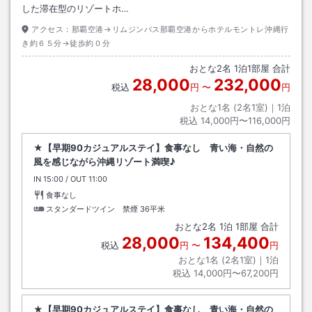
した滞在型のリゾートホ…
アクセス：
那覇空港→リムジンバス那覇空港からホテルモントレ沖縄行
き約６５分→徒歩約０分
おとな
2
名
1
泊
1
部屋 合計
28,000
232,000
税込
円
〜
円
おとな1名 (
2
名1室)｜
1
泊
税込
14,000円〜116,000円
★【早期90カジュアルステイ】食事なし 青い海・自然の
風を感じながら沖縄リゾート満喫♪
IN
チェックイン
15:00
/ OUT
チェックアウト
11:00
食事なし
スタンダードツイン 禁煙
36平米
おとな
2
名
1
泊
1
部屋 合計
28,000
134,400
税込
円
〜
円
おとな1名 (
2
名1室)｜
1
泊
税込
14,000円〜67,200円
★【早期90カジュアルステイ】食事なし 青い海・自然の