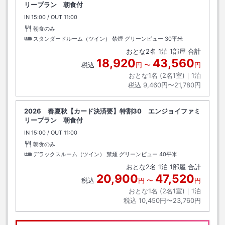
リープラン 朝食付
IN
チェックイン
15:00
/ OUT
チェックアウト
11:00
朝食のみ
スタンダードルーム（ツイン） 禁煙 グリーンビュー
30平米
おとな
2
名
1
泊
1
部屋 合計
18,920
43,560
税込
円
〜
円
おとな1名 (
2
名1室)｜
1
泊
税込
9,460円〜21,780円
2026 春夏秋【カード決済要】特割30 エンジョイファミ
リープラン 朝食付
IN
チェックイン
15:00
/ OUT
チェックアウト
11:00
朝食のみ
デラックスルーム（ツイン） 禁煙 グリーンビュー
40平米
おとな
2
名
1
泊
1
部屋 合計
20,900
47,520
税込
円
〜
円
おとな1名 (
2
名1室)｜
1
泊
税込
10,450円〜23,760円