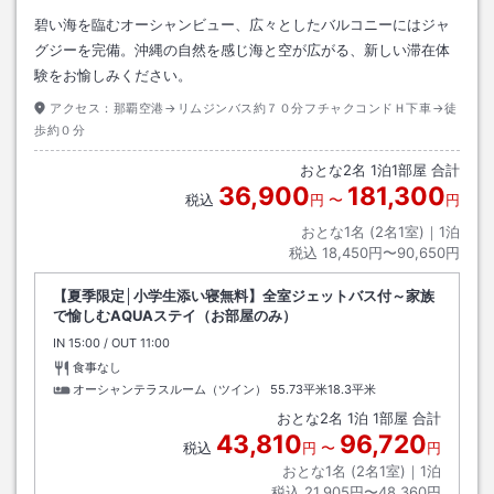
碧い海を臨むオーシャンビュー、広々としたバルコニーにはジャ
グジーを完備。沖縄の自然を感じ海と空が広がる、新しい滞在体
験をお愉しみください。
アクセス：
那覇空港→リムジンバス約７０分フチャクコンドＨ下車→徒
歩約０分
おとな
2
名
1
泊
1
部屋 合計
36,900
181,300
税込
円
〜
円
おとな1名 (
2
名1室)｜
1
泊
税込
18,450円〜90,650円
【夏季限定│小学生添い寝無料】全室ジェットバス付～家族
で愉しむAQUAステイ（お部屋のみ）
IN
チェックイン
15:00
/ OUT
チェックアウト
11:00
食事なし
オーシャンテラスルーム（ツイン）
55.73平米18.3平米
おとな
2
名
1
泊
1
部屋 合計
43,810
96,720
税込
円
〜
円
おとな1名 (
2
名1室)｜
1
泊
税込
21,905円〜48,360円