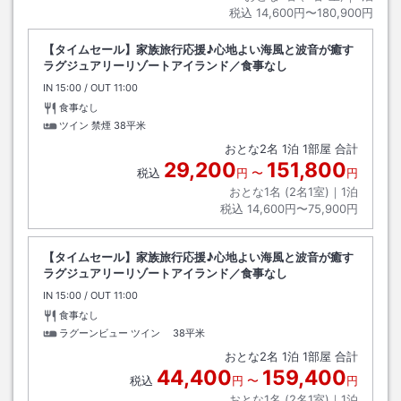
税込
14,600円〜180,900円
【タイムセール】家族旅行応援♪心地よい海風と波音が癒す
ラグジュアリーリゾートアイランド／食事なし
IN
チェックイン
15:00
/ OUT
チェックアウト
11:00
食事なし
ツイン 禁煙
38平米
おとな
2
名
1
泊
1
部屋 合計
29,200
151,800
税込
円
〜
円
おとな1名 (
2
名1室)｜
1
泊
税込
14,600円〜75,900円
【タイムセール】家族旅行応援♪心地よい海風と波音が癒す
ラグジュアリーリゾートアイランド／食事なし
IN
チェックイン
15:00
/ OUT
チェックアウト
11:00
食事なし
ラグーンビュー ツイン
38平米
おとな
2
名
1
泊
1
部屋 合計
44,400
159,400
税込
円
〜
円
おとな1名 (
2
名1室)｜
1
泊