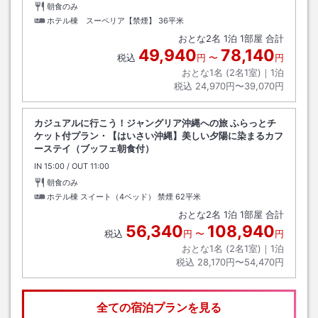
朝食のみ
ホテル棟 スーペリア【禁煙】
36平米
おとな
2
名
1
泊
1
部屋 合計
49,940
78,140
税込
円
〜
円
おとな1名 (
2
名1室)｜
1
泊
税込
24,970円〜39,070円
カジュアルに行こう！ジャングリア沖縄への旅 ふらっとチ
ケット付プラン・【はいさい沖縄】美しい夕陽に染まるカフ
ーステイ（ブッフェ朝食付）
IN
チェックイン
15:00
/ OUT
チェックアウト
11:00
朝食のみ
ホテル棟 スイート（4ベッド） 禁煙
62平米
おとな
2
名
1
泊
1
部屋 合計
56,340
108,940
税込
円
〜
円
おとな1名 (
2
名1室)｜
1
泊
税込
28,170円〜54,470円
全ての宿泊プランを見る