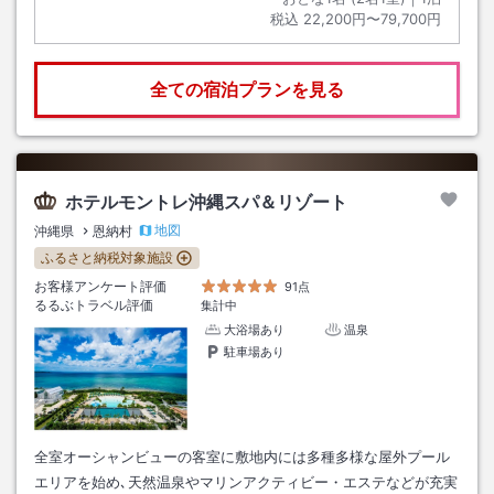
税込
22,200円〜79,700円
全ての宿泊プランを見る
ホテルモントレ沖縄スパ＆リゾート
地図
沖縄県
恩納村
ふるさと納税対象施設
お客様アンケート評価
91点
るるぶトラベル評価
集計中
大浴場あり
温泉
駐車場あり
全室オーシャンビューの客室に敷地内には多種多様な屋外プール
エリアを始め､天然温泉やマリンアクティビー・エステなどが充実