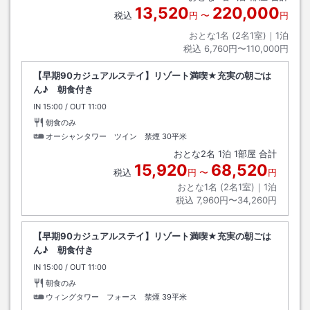
13,520
220,000
税込
円
〜
円
おとな1名 (
2
名1室)｜
1
泊
税込
6,760円〜110,000円
【早期90カジュアルステイ】リゾート満喫★充実の朝ごは
ん♪ 朝食付き
IN
チェックイン
15:00
/ OUT
チェックアウト
11:00
朝食のみ
オーシャンタワー ツイン 禁煙
30平米
おとな
2
名
1
泊
1
部屋 合計
15,920
68,520
税込
円
〜
円
おとな1名 (
2
名1室)｜
1
泊
税込
7,960円〜34,260円
【早期90カジュアルステイ】リゾート満喫★充実の朝ごは
ん♪ 朝食付き
IN
チェックイン
15:00
/ OUT
チェックアウト
11:00
朝食のみ
ウィングタワー フォース 禁煙
39平米