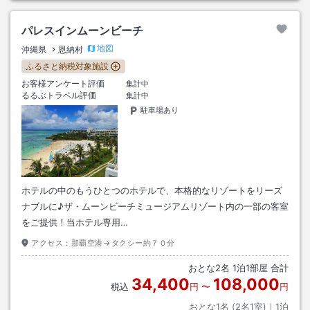
パレスインムーンビーチ
地図
沖縄県
恩納村
ふるさと納税対象施設
お客様アンケート評価
集計中
るるぶトラベル評価
集計中
駐車場あり
ホテルの中のもうひとつのホテルで、本格的なリゾートをリーズ
ナブルに♪ザ・ムーンビーチミュージアムリゾート内の一部の客室
をご提供！当ホテル専用…
アクセス：
那覇空港→タクシー約７０分
おとな
2
名
1
泊
1
部屋 合計
34,400
108,000
税込
円
〜
円
おとな1名 (
2
名1室)｜
1
泊