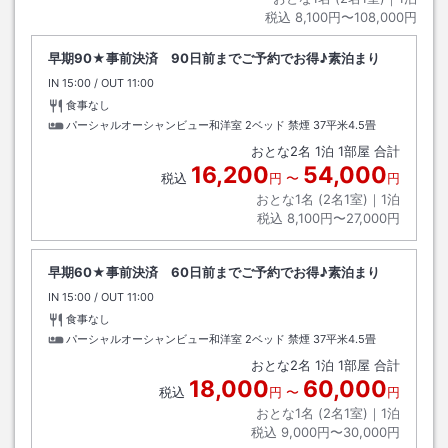
税込
8,100円〜108,000円
早期90★事前決済 90日前までご予約でお得♪素泊まり
IN
チェックイン
15:00
/ OUT
チェックアウト
11:00
食事なし
パーシャルオーシャンビュー和洋室 2ベッド 禁煙
37平米4.5畳
おとな
2
名
1
泊
1
部屋 合計
16,200
54,000
税込
円
〜
円
おとな1名 (
2
名1室)｜
1
泊
税込
8,100円〜27,000円
早期60★事前決済 60日前までご予約でお得♪素泊まり
IN
チェックイン
15:00
/ OUT
チェックアウト
11:00
食事なし
パーシャルオーシャンビュー和洋室 2ベッド 禁煙
37平米4.5畳
おとな
2
名
1
泊
1
部屋 合計
18,000
60,000
税込
円
〜
円
おとな1名 (
2
名1室)｜
1
泊
税込
9,000円〜30,000円