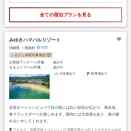
全ての宿泊プランを見る
みゆきハマバルリゾート
地図
沖縄県
恩納村
ふるさと納税対象施設
お客様アンケート評価
集計中
るるぶトラベル評価
集計中
大浴場あり
駐車場あり
全室オーシャンビューで目の前には白い砂浜が広がり、海水浴、
各マリンスポーツが楽しめます。館内には大浴場もあり、旅の疲
れをいやしてくれます。
アクセス：
那覇空港→リムジンバス那覇空港から約１２０分ホテルみゆ