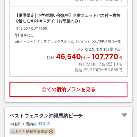
【夏季限定│小学生添い寝無料】全室ジェットバス付～家族
で愉しむAQUAステイ（お部屋のみ）
IN
チェックイン
15:00
/ OUT
チェックアウト
11:00
食事なし
オーシャンテラスデラックスルーム（ツイン）
55.73平米18.3平米
おとな
2
名
1
泊
1
部屋 合計
46,540
107,770
税込
円
〜
円
おとな1名 (
2
名1室)｜
1
泊
税込
23,270円〜53,885円
全ての宿泊プランを見る
ベストウェスタン沖縄恩納ビーチ
地図
沖縄県
恩納村
ふるさと納税対象施設