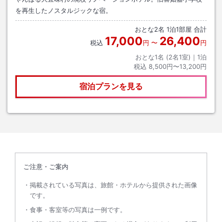
を再生したノスタルジックな宿。
おとな
2
名
1
泊
1
部屋 合計
17,000
26,400
税込
円
〜
円
おとな1名 (
2
名1室)｜
1
泊
税込
8,500円〜13,200円
宿泊プランを見る
ご注意・ご案内
掲載されている写真は、旅館・ホテルから提供された画像
です。
食事・客室等の写真は一例です。