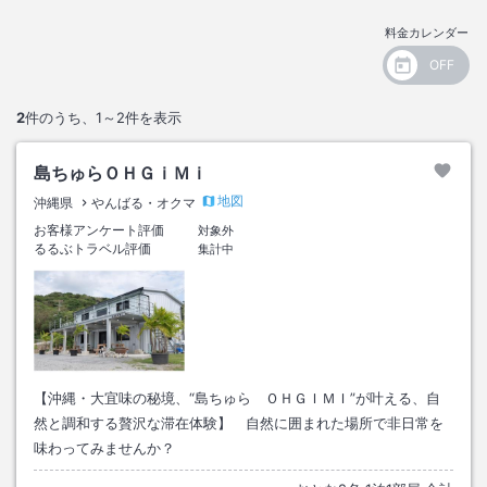
料金カレンダー
2
件のうち、
1～2
件を表示
島ちゅらＯＨＧｉＭｉ
地図
沖縄県
やんばる・オクマ
お客様アンケート評価
対象外
るるぶトラベル評価
集計中
【沖縄・大宜味の秘境、“島ちゅら ＯＨＧＩＭＩ”が叶える、自
然と調和する贅沢な滞在体験】 自然に囲まれた場所で非日常を
味わってみませんか？