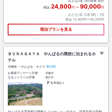
おとな
2
名
1
泊
1
部屋 合計
24,800
90,000
税込
円
〜
円
おとな1名 (
2
名1室)｜
1
泊
税込
12,400円〜45,000円
宿泊プランを見る
ＢＵＮＡＧＡＹＡ やんばるの廃校に泊まれるホ
テル
地図
沖縄県
やんばる・オクマ
お客様アンケート評価
対象外
るるぶトラベル評価
集計中
駐車場あり
やんばる大宜味村の廃校リノベーションホテル。旧喜如嘉小学校