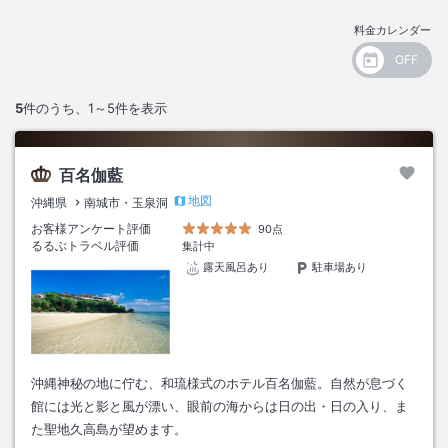
料金カレンダー
5
件のうち、
1～5
件を表示
百名伽藍
地図
沖縄県
南城市・玉泉洞
お客様アンケート評価
90点
るるぶトラベル評価
集計中
露天風呂あり
駐車場あり
沖縄神秘の地に佇む、和琉様式のホテル百名伽藍。自然が息づく
館には光と影と風が漂い、眼前の海からは日の出・日の入り、ま
た聖地久高島が望めます。