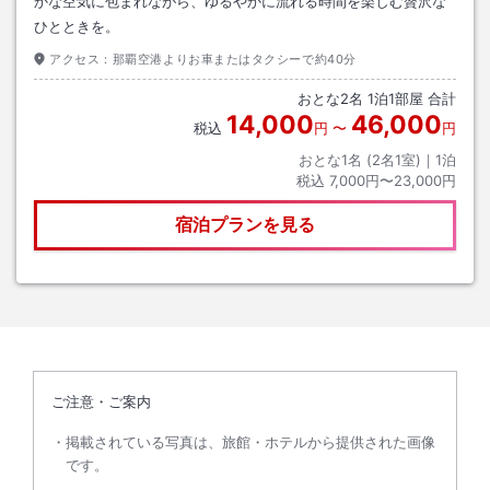
かな空気に包まれながら、ゆるやかに流れる時間を楽しむ贅沢な
ひとときを。
アクセス：
那覇空港よりお車またはタクシーで約40分
おとな
2
名
1
泊
1
部屋 合計
14,000
46,000
税込
円
〜
円
おとな1名 (
2
名1室)｜
1
泊
税込
7,000円〜23,000円
宿泊プランを見る
ご注意・ご案内
掲載されている写真は、旅館・ホテルから提供された画像
です。