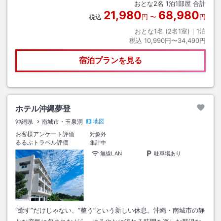
おとな
2
名
1
泊
1
部屋 合計
21,980
68,980
税込
円
〜
円
おとな1名 (
2
名1室)｜
1
泊
税込
10,990円〜34,490円
宿泊プランを見る
ホテル沖縄夢登
地図
沖縄県
南城市・玉泉洞
お客様アンケート評価
対象外
るるぶトラベル評価
集計中
無線LAN
駐車場あり
“癒す”だけじゃない、“整う”という新しい休息。沖縄・南城市の静