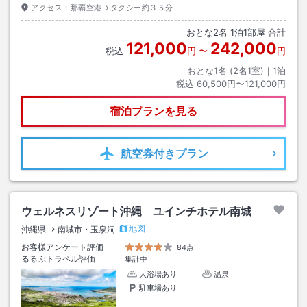
アクセス：
那覇空港→タクシー約３５分
おとな
2
名
1
泊
1
部屋 合計
121,000
242,000
税込
円
〜
円
おとな1名 (
2
名1室)｜
1
泊
税込
60,500円〜121,000円
宿泊プランを見る
航空券
付きプラン
ウェルネスリゾート沖縄 ユインチホテル南城
地図
沖縄県
南城市・玉泉洞
お客様アンケート評価
84点
るるぶトラベル評価
集計中
大浴場あり
温泉
駐車場あり