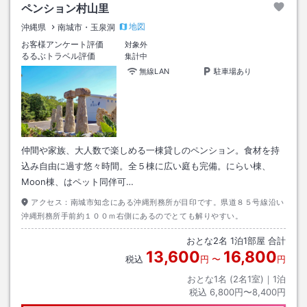
ペンション村山里
地図
沖縄県
南城市・玉泉洞
お客様アンケート評価
対象外
るるぶトラベル評価
集計中
無線LAN
駐車場あり
仲間や家族、大人数で楽しめる一棟貸しのペンション。食材を持
込み自由に過す悠々時間。全５棟に広い庭も完備。にらい棟、
Moon棟、はペット同伴可…
アクセス：
南城市知念にある沖縄刑務所が目印です。県道８５号線沿い
沖縄刑務所手前約１００ｍ右側にあるのでとても解りやすい。
おとな
2
名
1
泊
1
部屋 合計
13,600
16,800
税込
円
〜
円
おとな1名 (
2
名1室)｜
1
泊
税込
6,800円〜8,400円