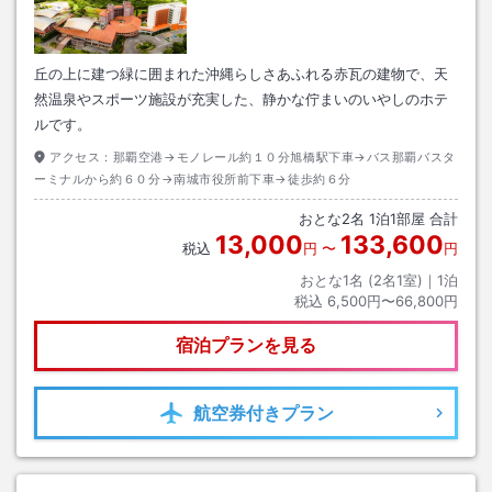
丘の上に建つ緑に囲まれた沖縄らしさあふれる赤瓦の建物で、天
然温泉やスポーツ施設が充実した、静かな佇まいのいやしのホテ
ルです。
アクセス：
那覇空港→モノレール約１０分旭橋駅下車→バス那覇バスタ
ーミナルから約６０分→南城市役所前下車→徒歩約６分
おとな
2
名
1
泊
1
部屋 合計
13,000
133,600
税込
円
〜
円
おとな1名 (
2
名1室)｜
1
泊
税込
6,500円〜66,800円
宿泊プランを見る
航空券
付きプラン