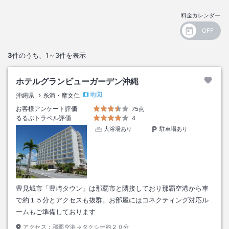
料金カレンダー
3
件のうち、
1～3
件を表示
ホテルグランビューガーデン沖縄
地図
沖縄県
糸満・摩文仁
お客様アンケート評価
75点
るるぶトラベル評価
4
大浴場あり
駐車場あり
豊見城市「豊崎タウン」は那覇市と隣接しており那覇空港から車
で約１５分とアクセスも抜群。お部屋にはコネクティング対応ル
ームもご準備しております
アクセス：
那覇空港→タクシー約２０分