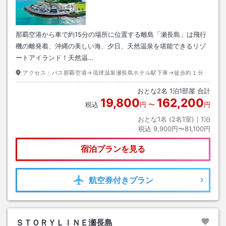
那覇空港から車で約15分の場所に位置する離島「瀬長島」は飛行
機の離発着、沖縄の美しい海、夕日、天然温泉を堪能できるリゾ
ートアイランド！天然温…
アクセス：
バス那覇空港→琉球温泉瀬長島ホテル駅下車→徒歩約１分
おとな
2
名
1
泊
1
部屋 合計
19,800
162,200
税込
円
〜
円
おとな1名 (
2
名1室)｜
1
泊
税込
9,900円〜81,100円
宿泊プランを見る
航空券
付きプラン
ＳＴＯＲＹＬＩＮＥ瀬長島