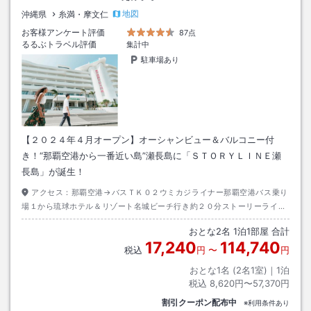
地図
沖縄県
糸満・摩文仁
お客様アンケート評価
87点
るるぶトラベル評価
集計中
駐車場あり
【２０２４年４月オープン】オーシャンビュー＆バルコニー付
き！“那覇空港から一番近い島”瀬長島に「ＳＴＯＲＹＬＩＮＥ瀬
長島」が誕生！
アクセス：
那覇空港→バスＴＫ０２ウミカジライナー那覇空港バス乗り
場１から琉球ホテル＆リゾート名城ビーチ行き約２０分ストーリーライン
瀬長島下車→徒歩約１０分
おとな
2
名
1
泊
1
部屋 合計
17,240
114,740
税込
円
〜
円
おとな1名 (
2
名1室)｜
1
泊
税込
8,620円〜57,370円
割引クーポン配布中
※利用条件あり