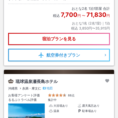
おとな
2
名
1
泊
1
部屋 合計
7,700
71,830
税込
円
〜
円
おとな1名 (
2
名1室)｜
1
泊
税込
3,850円〜35,915円
宿泊プランを見る
航空券
付きプラン
琉球温泉瀬長島ホテル
地図
沖縄県
糸満・摩文仁
お客様アンケート評価
88点
るるぶトラベル評価
集計中
大浴場あり
露天風呂あり
温泉
駐車場あり