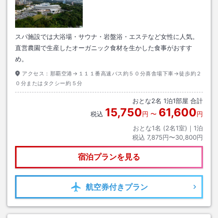
スパ施設では大浴場・サウナ・岩盤浴・エステなど女性に人気。
直営農園で生産したオーガニック食材を生かした食事がおすす
め。
アクセス：
那覇空港→１１１番高速バス約５０分喜舎場下車→徒歩約２
０分またはタクシー約５分
おとな
2
名
1
泊
1
部屋 合計
15,750
61,600
税込
円
〜
円
おとな1名 (
2
名1室)｜
1
泊
税込
7,875円〜30,800円
宿泊プランを見る
航空券
付きプラン