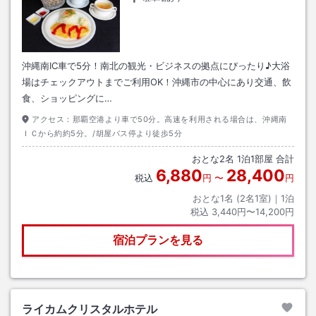
沖縄南IC車で5分！南北の観光・ビジネスの拠点にぴったり♪大浴
場はチェックアウトまでご利用OK！沖縄市の中心にあり交通、飲
食、ショッピングに…
アクセス：
那覇空港より車で50分。高速を利用される場合は、沖縄南
ＩＣから約約5分。/胡屋バス停より徒歩5分
おとな
2
名
1
泊
1
部屋 合計
6,880
28,400
税込
円
〜
円
おとな1名 (
2
名1室)｜
1
泊
税込
3,440円〜14,200円
宿泊プランを見る
ライカムクリスタルホテル