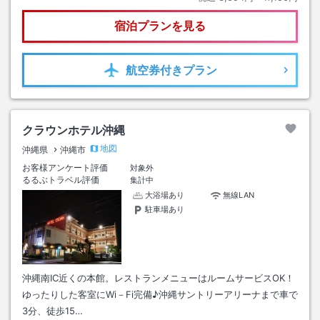
宿泊プランを見る
航空券
付きプラン
クラウンホテル沖縄
地図
沖縄県
沖縄市
お客様アンケート評価
対象外
るるぶトラベル評価
集計中
大浴場あり
無線LAN
駐車場あり
沖縄南IC近くの本館。レストランメニューはルームサービスOK！
ゆったりした客室にWi－Fi完備♪沖縄サントリーアリーナまで車で
3分、徒歩15…