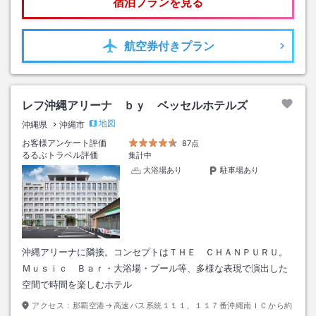
宿泊プランを見る
航空券
付きプラン
レフ沖縄アリーナ ｂｙ ベッセルホテルズ
地図
沖縄県
沖縄市
お客様アンケート評価
87点
るるぶトラベル評価
集計中
大浴場あり
駐車場あり
沖縄アリーナに隣接。コンセプトはＴＨＥ ＣＨＡＮＰＵＲＵ。
Ｍｕｓｉｃ Ｂａｒ・大浴場・プール等、多様な表現で演出した
空間で時間を楽しむホテル
アクセス：
那覇空港→高速バス系統１１１、１１７番沖縄南ＩＣから約