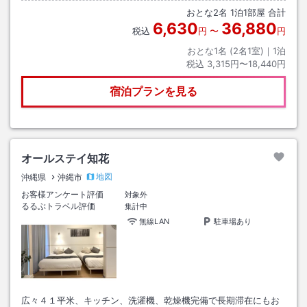
おとな
2
名
1
泊
1
部屋 合計
6,630
36,880
税込
円
〜
円
おとな1名 (
2
名1室)｜
1
泊
税込
3,315円〜18,440円
宿泊プランを見る
オールステイ知花
地図
沖縄県
沖縄市
お客様アンケート評価
対象外
るるぶトラベル評価
集計中
無線LAN
駐車場あり
広々４１平米、キッチン、洗濯機、乾燥機完備で長期滞在にもお