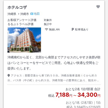
ホテルコザ
地図
沖縄県
沖縄市
お客様アンケート評価
対象外
るるぶトラベル評価
集計中
無線LAN
駐車場あり
沖縄南ICから近く、北部から南部までアクセスのしやすさ抜群♪朝
はパンとコーヒーをサービスでご用意。心地よい快適な空間をご
提供いたします。
アクセス：
那覇空港から車で約５０分。沖縄自動車道南ＩＣから約５
分。バス停（中の町）から約３分。沖縄市随一の繁華街にあり、観光やビ
ジネス等のアクセスには最良の立地条件を備えています。
おとな
2
名
1
泊
1
部屋 合計
7,188
34,300
税込
円
〜
円
おとな1名 (
2
名1室)｜
1
泊
税込
3,594円〜17,150円