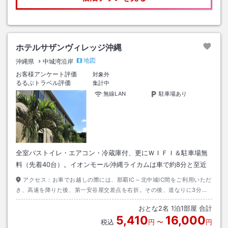
ホテルサザンヴィレッジ沖縄
地図
沖縄県
中城湾沿岸
お客様アンケート評価
対象外
るるぶトラベル評価
集計中
無線LAN
駐車場あり
全室バストイレ・エアコン・冷蔵庫付、更にＷＩＦＩ＆駐車場無
料（先着40台）。イオンモール沖縄ライカムは車で約8分と至近
アクセス：
お車でお越しの際には、那覇IC～北中城IC間をご利用いただ
き、高速を降りた後、第一安谷屋交差点を右折。その後、道なりに3分程
走っていただきますと右手に当館がございます。無料駐車場４０台あり、
おとな
2
名
1
泊
1
部屋 合計
先着順。
5,410
16,000
税込
円
〜
円