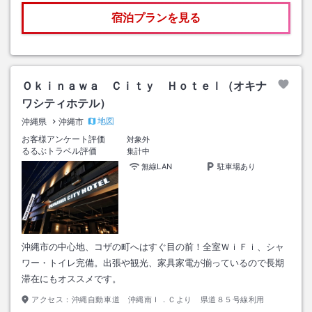
宿泊プランを見る
Ｏｋｉｎａｗａ Ｃｉｔｙ Ｈｏｔｅｌ（オキナ
ワシティホテル）
地図
沖縄県
沖縄市
お客様アンケート評価
対象外
るるぶトラベル評価
集計中
無線LAN
駐車場あり
沖縄市の中心地、コザの町へはすぐ目の前！全室ＷｉＦｉ、シャ
ワー・トイレ完備。出張や観光、家具家電が揃っているので長期
滞在にもオススメです。
アクセス：
沖縄自動車道 沖縄南Ｉ．Ｃより 県道８５号線利用