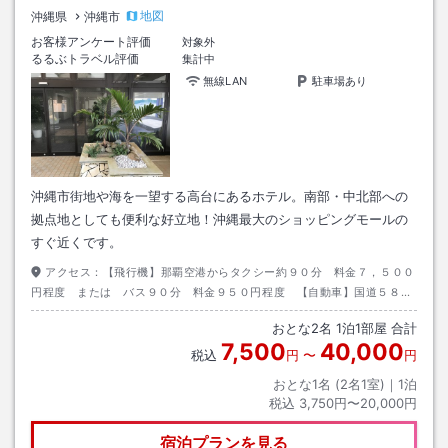
地図
沖縄県
沖縄市
お客様アンケート評価
対象外
るるぶトラベル評価
集計中
無線LAN
駐車場あり
沖縄市街地や海を一望する高台にあるホテル。南部・中北部への
拠点地としても便利な好立地！沖縄最大のショッピングモールの
すぐ近くです。
アクセス：
【飛行機】那覇空港からタクシー約９０分 料金７，５００
円程度 または バス９０分 料金９５０円程度 【自動車】国道５８号
線から県道８５号線利用
おとな
2
名
1
泊
1
部屋 合計
7,500
40,000
税込
円
〜
円
おとな1名 (
2
名1室)｜
1
泊
税込
3,750円〜20,000円
宿泊プランを見る