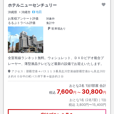
ホテルニューセンチュリー
地図
沖縄県
沖縄市
お客様アンケート評価
対象外
るるぶトラベル評価
集計中
駐車場あり
全室有線ランネット無料。ウォシュレット、ＤＶＤビデオ複合プ
レーヤー、薄型液晶テレビなど最新の設備でお迎えいたします。
アクセス：
那覇空港→バス１１３番具志川空港線那覇空港から具志川行
き約６０分中の町バス停下車→徒歩約２分
おとな
2
名
1
泊
1
部屋 合計
7,600
30,800
税込
円
〜
円
おとな1名 (
2
名1室)｜
1
泊
税込
3,800円〜15,400円