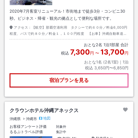
2020年7月客室リニューアル！市街地まで徒歩3分・コンビニ30
秒。ビジネス・帰省・観光の拠点として便利な場所です。
アクセス：
【航空】那覇空港利用 タクシーで約６０分／料金6,000円
程度、バスで約８０分／料金１，１００円程度 【お車】沖縄自動車道沖
縄南ＩＣより車で５分程度。
おとな
2
名
1
泊
1
部屋 合計
7,300
13,700
税込
円
〜
円
おとな1名 (
2
名1室)｜
1
泊
税込
3,650円〜6,850円
宿泊プランを見る
クラウンホテル沖縄アネックス
地図
沖縄県
沖縄市
お客様アンケート評価
対象外
るるぶトラベル評価
集計中