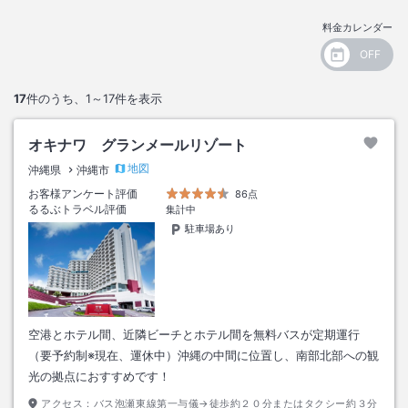
料金カレンダー
17
件のうち、
1～17
件を表示
オキナワ グランメールリゾート
地図
沖縄県
沖縄市
お客様アンケート評価
86点
るるぶトラベル評価
集計中
駐車場あり
空港とホテル間、近隣ビーチとホテル間を無料バスが定期運行
（要予約制※現在、運休中）沖縄の中間に位置し、南部北部への観
光の拠点におすすめです！
アクセス：
バス泡瀬東線第一与儀→徒歩約２０分またはタクシー約３分