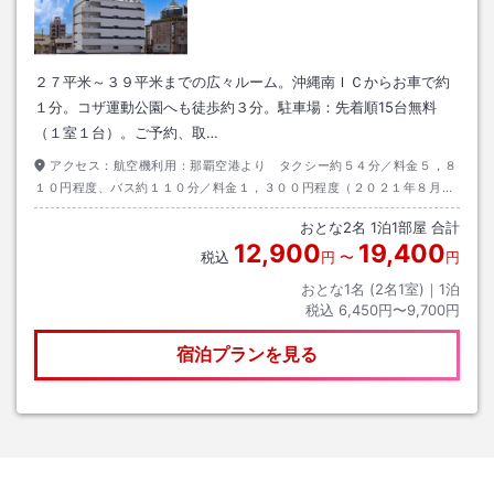
２７平米～３９平米までの広々ルーム。沖縄南ＩＣからお車で約
１分。コザ運動公園へも徒歩約３分。駐車場：先着順15台無料
（１室１台）。ご予約、取…
アクセス：
航空機利用：那覇空港より タクシー約５４分／料金５，８
１０円程度、バス約１１０分／料金１，３００円程度（２０２１年８月現
在）、お車利用：沖縄自動車道「沖縄南Ｉ．Ｃ」より
おとな
2
名
1
泊
1
部屋 合計
12,900
19,400
税込
円
〜
円
おとな1名 (
2
名1室)｜
1
泊
税込
6,450円〜9,700円
宿泊プランを見る