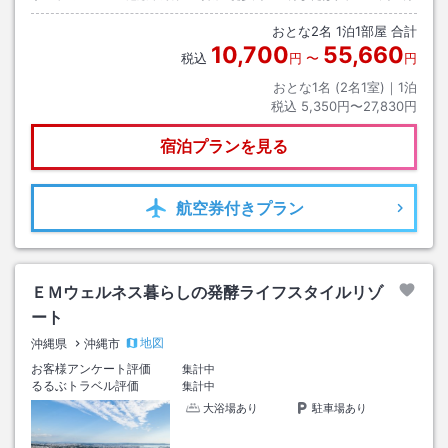
おとな
2
名
1
泊
1
部屋 合計
10,700
55,660
税込
円
〜
円
おとな1名 (
2
名1室)｜
1
泊
税込
5,350円〜27,830円
宿泊プランを見る
航空券
付きプラン
ＥＭウェルネス暮らしの発酵ライフスタイルリゾ
ート
地図
沖縄県
沖縄市
お客様アンケート評価
集計中
るるぶトラベル評価
集計中
大浴場あり
駐車場あり