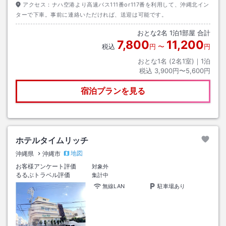
アクセス：
ナハ空港より高速バス111番or117番を利用して、沖縄北イン
ターで下車。事前に連絡いただければ、送迎は可能です。
おとな
2
名
1
泊
1
部屋 合計
7,800
11,200
税込
円
〜
円
おとな1名 (
2
名1室)｜
1
泊
税込
3,900円〜5,600円
宿泊プランを見る
ホテルタイムリッチ
地図
沖縄県
沖縄市
お客様アンケート評価
対象外
るるぶトラベル評価
集計中
無線LAN
駐車場あり