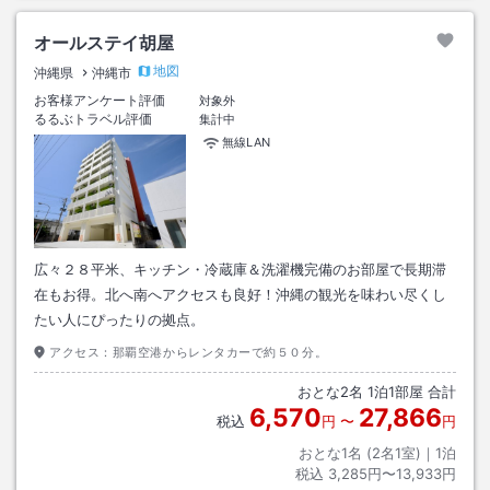
オールステイ胡屋
地図
沖縄県
沖縄市
お客様アンケート評価
対象外
るるぶトラベル評価
集計中
無線LAN
広々２８平米、キッチン・冷蔵庫＆洗濯機完備のお部屋で長期滞
在もお得。北へ南へアクセスも良好！沖縄の観光を味わい尽くし
たい人にぴったりの拠点。
アクセス：
那覇空港からレンタカーで約５０分。
おとな
2
名
1
泊
1
部屋 合計
6,570
27,866
税込
円
〜
円
おとな1名 (
2
名1室)｜
1
泊
税込
3,285円〜13,933円