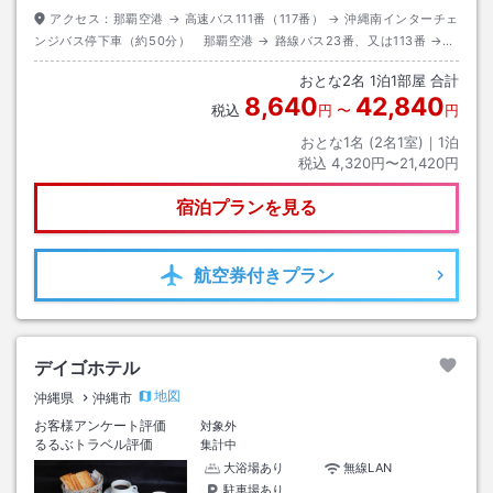
アクセス：
那覇空港 → 高速バス111番（117番） → 沖縄南インターチェ
ンジバス停下車（約50分） 那覇空港 → 路線バス23番、又は113番 →
胡屋バス停下車（約70分）
おとな
2
名
1
泊
1
部屋 合計
8,640
42,840
税込
円
〜
円
おとな1名 (
2
名1室)｜
1
泊
税込
4,320円〜21,420円
宿泊プランを見る
航空券
付きプラン
デイゴホテル
地図
沖縄県
沖縄市
お客様アンケート評価
対象外
るるぶトラベル評価
集計中
大浴場あり
無線LAN
駐車場あり