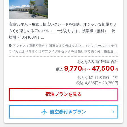
客室35平米～用意し幅広いグレードを提供。オシャレな部屋とＢ
ＢＱが楽しめる広いバルコニーがあります。洗濯機（無料）、乾
燥機（10分100円）…
アクセス：
那覇空港から国道３３０号線を北上、イオンモールオキナワ
ライカムよりＮＢＣ日本ブライダルセンタを目指し車で約５分、施設過ぎ
て最初の十字路を右折し道なり約１００ｍとなります。
おとな
2
名
1
泊
1
部屋 合計
9,770
47,500
税込
円
〜
円
おとな1名 (
2
名1室)｜
1
泊
税込
4,885円〜23,750円
宿泊プランを見る
航空券
付きプラン