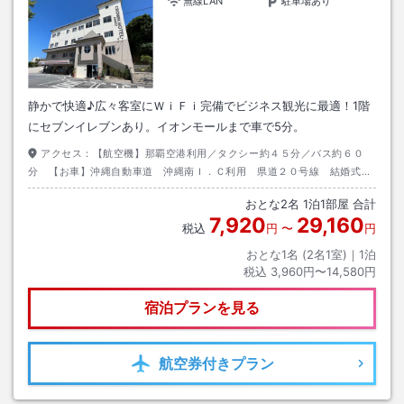
無線LAN
駐車場あり
静かで快適♪広々客室にＷｉＦｉ完備でビジネス観光に最適！1階
にセブンイレブンあり。イオンモールまで車で5分。
アクセス：
【航空機】那覇空港利用／タクシー約４５分／バス約６０
分 【お車】沖縄自動車道 沖縄南Ｉ．Ｃ利用 県道２０号線 結婚式場
ＮＢＣ向かい
おとな
2
名
1
泊
1
部屋 合計
7,920
29,160
税込
円
〜
円
おとな1名 (
2
名1室)｜
1
泊
税込
3,960円〜14,580円
宿泊プランを見る
航空券
付きプラン