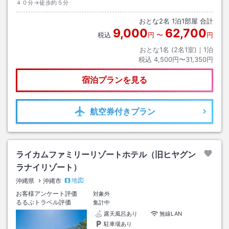
４０分→徒歩約５分
おとな
2
名
1
泊
1
部屋 合計
9,000
62,700
税込
円
〜
円
おとな1名 (
2
名1室)｜
1
泊
税込
4,500円〜31,350円
宿泊プランを見る
航空券
付きプラン
ライカムファミリーリゾートホテル（旧ヒヤグン
ラナイリゾート）
地図
沖縄県
沖縄市
お客様アンケート評価
対象外
るるぶトラベル評価
集計中
露天風呂あり
無線LAN
駐車場あり