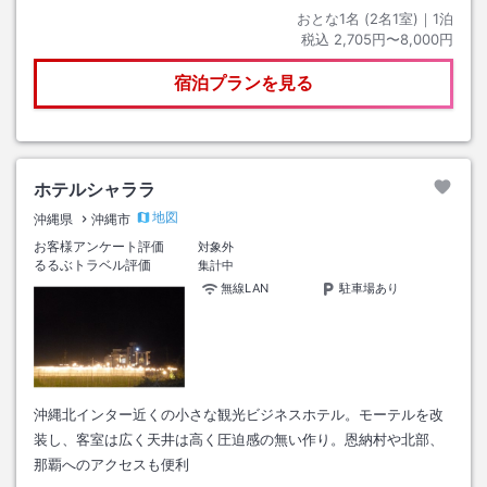
おとな1名 (
2
名1室)｜
1
泊
税込
2,705円〜8,000円
宿泊プランを見る
ホテルシャララ
地図
沖縄県
沖縄市
お客様アンケート評価
対象外
るるぶトラベル評価
集計中
無線LAN
駐車場あり
沖縄北インター近くの小さな観光ビジネスホテル。モーテルを改
装し、客室は広く天井は高く圧迫感の無い作り。恩納村や北部、
那覇へのアクセスも便利