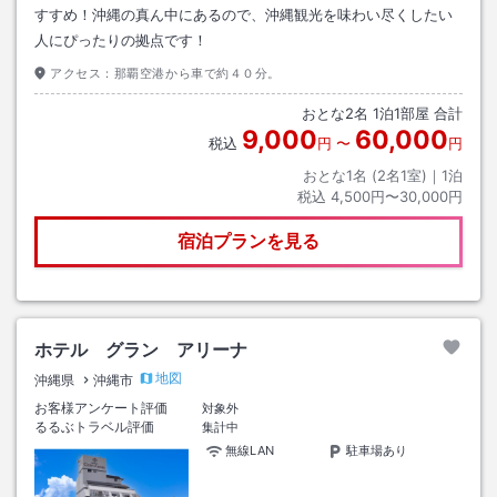
すすめ！沖縄の真ん中にあるので、沖縄観光を味わい尽くしたい
人にぴったりの拠点です！
アクセス：
那覇空港から車で約４０分。
おとな
2
名
1
泊
1
部屋 合計
9,000
60,000
税込
円
〜
円
おとな1名 (
2
名1室)｜
1
泊
税込
4,500円〜30,000円
宿泊プランを見る
ホテル グラン アリーナ
地図
沖縄県
沖縄市
お客様アンケート評価
対象外
るるぶトラベル評価
集計中
無線LAN
駐車場あり