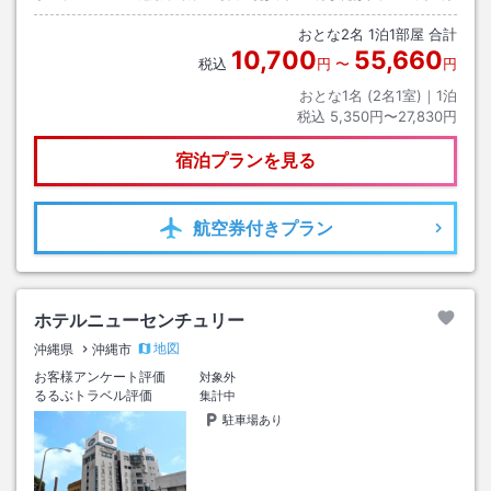
おとな
2
名
1
泊
1
部屋 合計
10,700
55,660
税込
円
〜
円
おとな1名 (
2
名1室)｜
1
泊
税込
5,350円〜27,830円
宿泊プランを見る
航空券
付きプラン
ホテルニューセンチュリー
地図
沖縄県
沖縄市
お客様アンケート評価
対象外
るるぶトラベル評価
集計中
駐車場あり