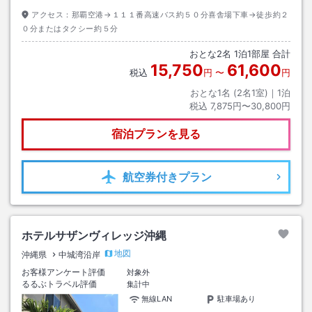
アクセス：
那覇空港→１１１番高速バス約５０分喜舎場下車→徒歩約２
０分またはタクシー約５分
おとな
2
名
1
泊
1
部屋 合計
15,750
61,600
税込
円
〜
円
おとな1名 (
2
名1室)｜
1
泊
税込
7,875円〜30,800円
宿泊プランを見る
航空券
付きプラン
ホテルサザンヴィレッジ沖縄
地図
沖縄県
中城湾沿岸
お客様アンケート評価
対象外
るるぶトラベル評価
集計中
無線LAN
駐車場あり