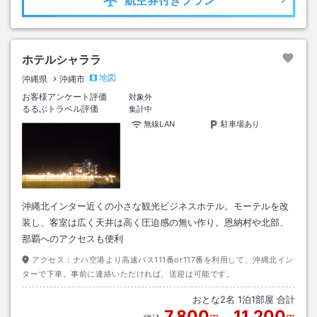
航空券
付きプラン
ホテルシャララ
地図
沖縄県
沖縄市
お客様アンケート評価
対象外
るるぶトラベル評価
集計中
無線LAN
駐車場あり
沖縄北インター近くの小さな観光ビジネスホテル。モーテルを改
装し、客室は広く天井は高く圧迫感の無い作り。恩納村や北部、
那覇へのアクセスも便利
アクセス：
ナハ空港より高速バス111番or117番を利用して、沖縄北イン
ターで下車。事前に連絡いただければ、送迎は可能です。
おとな
2
名
1
泊
1
部屋 合計
7,800
11,200