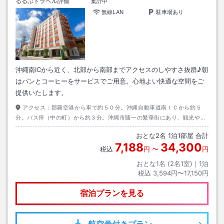
るるぶトラベル評価
集計中
無線LAN
駐車場あり
沖縄南ICから近く、北部から南部までアクセスのしやすさ抜群♪朝
はパンとコーヒーをサービスでご用意。心地よい快適な空間をご
提供いたします。
アクセス：
那覇空港から車で約５０分。沖縄自動車道南ＩＣから約５
分。バス停（中の町）から約３分。沖縄市随一の繁華街にあり、観光やビ
ジネス等のアクセスには最良の立地条件を備えています。
おとな
2
名
1
泊
1
部屋 合計
7,188
34,300
税込
円
〜
円
おとな1名 (
2
名1室)｜
1
泊
税込
3,594円〜17,150円
宿泊プランを見る