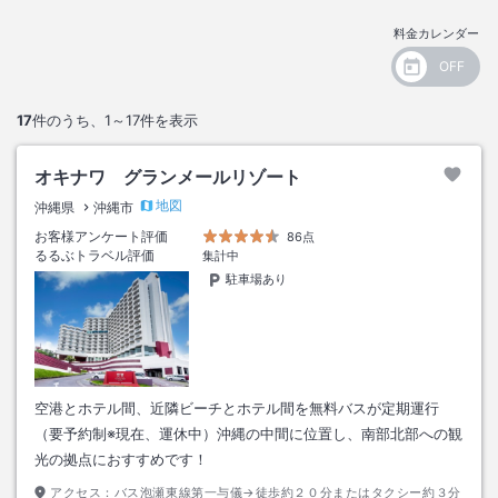
料金カレンダー
17
件のうち、
1～17
件を表示
オキナワ グランメールリゾート
地図
沖縄県
沖縄市
お客様アンケート評価
86点
るるぶトラベル評価
集計中
駐車場あり
空港とホテル間、近隣ビーチとホテル間を無料バスが定期運行
（要予約制※現在、運休中）沖縄の中間に位置し、南部北部への観
光の拠点におすすめです！
アクセス：
バス泡瀬東線第一与儀→徒歩約２０分またはタクシー約３分