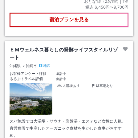
おとな1名 (
2
名1室)｜
1
泊
税込
6,450円〜9,700円
宿泊プランを見る
ＥＭウェルネス暮らしの発酵ライフスタイルリゾ
ート
地図
沖縄県
沖縄市
お客様アンケート評価
集計中
るるぶトラベル評価
集計中
大浴場あり
駐車場あり
スパ施設では大浴場・サウナ・岩盤浴・エステなど女性に人気。
直営農園で生産したオーガニック食材を生かした食事がおすす
め。