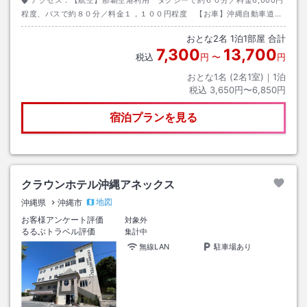
程度、バスで約８０分／料金１，１００円程度 【お車】沖縄自動車道沖
縄南ＩＣより車で５分程度。
おとな
2
名
1
泊
1
部屋 合計
7,300
13,700
税込
円
〜
円
おとな1名 (
2
名1室)｜
1
泊
税込
3,650円〜6,850円
宿泊プランを見る
クラウンホテル沖縄アネックス
地図
沖縄県
沖縄市
お客様アンケート評価
対象外
るるぶトラベル評価
集計中
無線LAN
駐車場あり