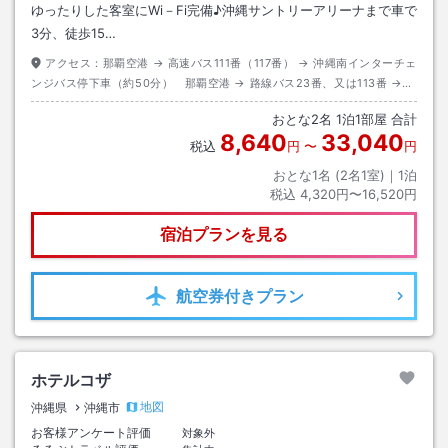
ゆったりした客室にWi－Fi完備♪沖縄サントリーアリーナまで車で
3分、徒歩15…
アクセス：
那覇空港 → 高速バス111番（117番） → 沖縄南インターチェ
ンジバス停下車（約50分） 那覇空港 → 路線バス23番、又は113番 →
胡屋バス停下車（約70分）
おとな
2
名
1
泊
1
部屋 合計
8,640
33,040
税込
円
〜
円
おとな1名 (
2
名1室)｜
1
泊
税込
4,320円〜16,520円
宿泊プランを見る
航空券
付きプラン
ホテルコザ
地図
沖縄県
沖縄市
お客様アンケート評価
対象外