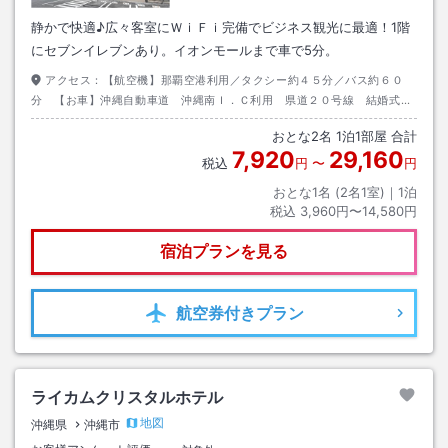
静かで快適♪広々客室にＷｉＦｉ完備でビジネス観光に最適！1階
にセブンイレブンあり。イオンモールまで車で5分。
アクセス：
【航空機】那覇空港利用／タクシー約４５分／バス約６０
分 【お車】沖縄自動車道 沖縄南Ｉ．Ｃ利用 県道２０号線 結婚式場
ＮＢＣ向かい
おとな
2
名
1
泊
1
部屋 合計
7,920
29,160
税込
円
〜
円
おとな1名 (
2
名1室)｜
1
泊
税込
3,960円〜14,580円
宿泊プランを見る
航空券
付きプラン
ライカムクリスタルホテル
地図
沖縄県
沖縄市