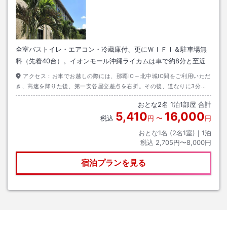
全室バストイレ・エアコン・冷蔵庫付、更にＷＩＦＩ＆駐車場無
料（先着40台）。イオンモール沖縄ライカムは車で約8分と至近
アクセス：
お車でお越しの際には、那覇IC～北中城IC間をご利用いただ
き、高速を降りた後、第一安谷屋交差点を右折。その後、道なりに3分程
走っていただきますと右手に当館がございます。無料駐車場４０台あり、
おとな
2
名
1
泊
1
部屋 合計
先着順。
5,410
16,000
税込
円
〜
円
おとな1名 (
2
名1室)｜
1
泊
税込
2,705円〜8,000円
宿泊プランを見る