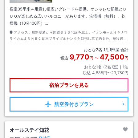
客室35平米～用意し幅広いグレードを提供。オシャレな部屋とＢ
ＢＱが楽しめる広いバルコニーがあります。洗濯機（無料）、乾
燥機（10分100円）…
アクセス：
那覇空港から国道３３０号線を北上、イオンモールオキナワ
ライカムよりＮＢＣ日本ブライダルセンタを目指し車で約５分、施設過ぎ
て最初の十字路を右折し道なり約１００ｍとなります。
おとな
2
名
1
泊
1
部屋 合計
9,770
47,500
税込
円
〜
円
おとな1名 (
2
名1室)｜
1
泊
税込
4,885円〜23,750円
宿泊プランを見る
航空券
付きプラン
オールステイ知花
地図