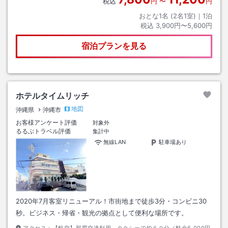
税込
円
〜
円
おとな1名 (
2
名1室)｜
1
泊
税込
3,900円〜5,600円
宿泊プランを見る
ホテルタイムリッチ
地図
沖縄県
沖縄市
お客様アンケート評価
対象外
るるぶトラベル評価
集計中
無線LAN
駐車場あり
2020年7月客室リニューアル！市街地まで徒歩3分・コンビニ30
秒。ビジネス・帰省・観光の拠点として便利な場所です。
アクセス：
【航空】那覇空港利用 タクシーで約６０分／料金6,000円