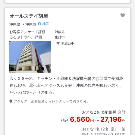
オールステイ胡屋
地図
沖縄県
沖縄市
お客様アンケート評価
対象外
るるぶトラベル評価
集計中
無線LAN
広々２８平米、キッチン・冷蔵庫＆洗濯機完備のお部屋で長期滞
在もお得。北へ南へアクセスも良好！沖縄の観光を味わい尽くし
たい人にぴったりの拠点。
アクセス：
那覇空港からレンタカーで約５０分。
おとな
2
名
1
泊
1
部屋 合計
6,560
27,196
税込
円
〜
円
おとな1名 (
2
名1室)｜
1
泊
税込
3,280円〜13,598円