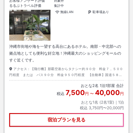
お客様アンケート評価
対象外
るるぶトラベル評価
集計中
無線LAN
駐車場あり
沖縄市街地や海を一望する高台にあるホテル。南部・中北部への
拠点地としても便利な好立地！沖縄最大のショッピングモールの
すぐ近くです。
アクセス：
【飛行機】那覇空港からタクシー約９０分 料金７，５００
円程度 または バス９０分 料金９５０円程度 【自動車】国道５８号
線から県道８５号線利用
おとな
2
名
1
泊
1
部屋 合計
7,500
40,000
税込
円
〜
円
おとな1名 (
2
名1室)｜
1
泊
税込
3,750円〜20,000円
宿泊プランを見る