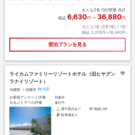
おとな
2
名
1
泊
1
部屋 合計
6,630
36,880
税込
円
〜
円
おとな1名 (
2
名1室)｜
1
泊
税込
3,315円〜18,440円
宿泊プランを見る
ライカムファミリーリゾートホテル（旧ヒヤグン
ラナイリゾート）
地図
沖縄県
沖縄市
お客様アンケート評価
対象外
るるぶトラベル評価
集計中
露天風呂あり
無線LAN
駐車場あり