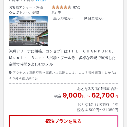
お客様アンケート評価
87点
るるぶトラベル評価
集計中
大浴場あり
駐車場あり
沖縄アリーナに隣接。コンセプトはＴＨＥ ＣＨＡＮＰＵＲＵ。
Ｍｕｓｉｃ Ｂａｒ・大浴場・プール等、多様な表現で演出した
空間で時間を楽しむホテル
アクセス：
那覇空港→高速バス系統１１１、１１７番沖縄南ＩＣから約
４０分→徒歩約５分
おとな
2
名
1
泊
1
部屋 合計
9,000
62,700
税込
円
〜
円
おとな1名 (
2
名1室)｜
1
泊
税込
4,500円〜31,350円
宿泊プランを見る