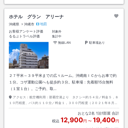
ホテル グラン アリーナ
地図
沖縄県
沖縄市
お客様アンケート評価
対象外
るるぶトラベル評価
集計中
無線LAN
駐車場あり
２７平米～３９平米までの広々ルーム。沖縄南ＩＣからお車で約
１分。コザ運動公園へも徒歩約３分。駐車場：先着順15台無料
（１室１台）。ご予約、取…
アクセス：
航空機利用：那覇空港より タクシー約５４分／料金５，８
１０円程度、バス約１１０分／料金１，３００円程度（２０２１年８月現
在）、お車利用：沖縄自動車道「沖縄南Ｉ．Ｃ」より
おとな
2
名
1
泊
1
部屋 合計
12,900
19,400
税込
円
〜
円