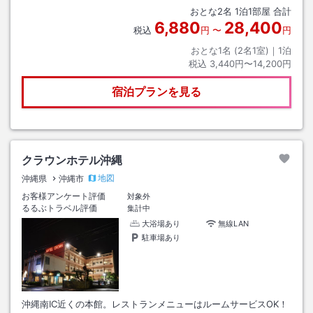
おとな
2
名
1
泊
1
部屋 合計
6,880
28,400
税込
円
〜
円
おとな1名 (
2
名1室)｜
1
泊
税込
3,440円〜14,200円
宿泊プランを見る
クラウンホテル沖縄
地図
沖縄県
沖縄市
お客様アンケート評価
対象外
るるぶトラベル評価
集計中
大浴場あり
無線LAN
駐車場あり
沖縄南IC近くの本館。レストランメニューはルームサービスOK！