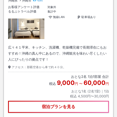
沖縄県
沖縄市
お客様アンケート評価
対象外
るるぶトラベル評価
集計中
無線LAN
駐車場あり
広々４１平米、キッチン、洗濯機、乾燥機完備で長期滞在にもお
すすめ！沖縄の真ん中にあるので、沖縄観光を味わい尽くしたい
人にぴったりの拠点です！
アクセス：
那覇空港から車で約４０分。
おとな
2
名
1
泊
1
部屋 合計
9,000
60,000
税込
円
〜
円
おとな1名 (
2
名1室)｜
1
泊
税込
4,500円〜30,000円
宿泊プランを見る