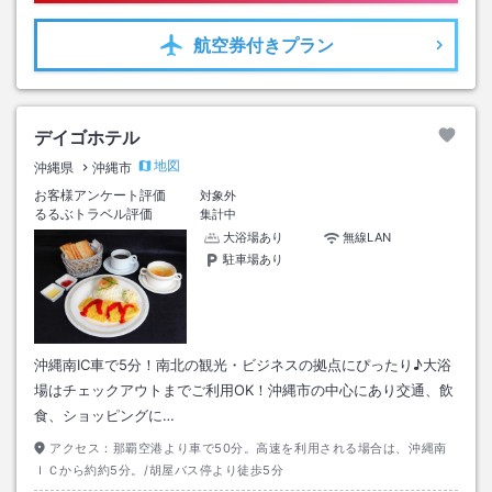
航空券
付きプラン
デイゴホテル
地図
沖縄県
沖縄市
お客様アンケート評価
対象外
るるぶトラベル評価
集計中
大浴場あり
無線LAN
駐車場あり
沖縄南IC車で5分！南北の観光・ビジネスの拠点にぴったり♪大浴
場はチェックアウトまでご利用OK！沖縄市の中心にあり交通、飲
食、ショッピングに…
アクセス：
那覇空港より車で50分。高速を利用される場合は、沖縄南
ＩＣから約約5分。/胡屋バス停より徒歩5分