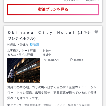
宿泊プランを見る
Ｏｋｉｎａｗａ Ｃｉｔｙ Ｈｏｔｅｌ（オキナ
ワシティホテル）
地図
沖縄県
沖縄市
お客様アンケート評価
対象外
るるぶトラベル評価
集計中
無線LAN
駐車場あり
沖縄市の中心地、コザの町へはすぐ目の前！全室ＷｉＦｉ、シャ
ワー・トイレ完備。出張や観光、家具家電が揃っているので長期
滞在にもオススメです。
アクセス：
沖縄自動車道 沖縄南Ｉ．Ｃより 県道８５号線利用