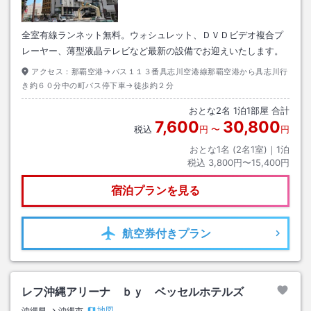
全室有線ランネット無料。ウォシュレット、ＤＶＤビデオ複合プ
レーヤー、薄型液晶テレビなど最新の設備でお迎えいたします。
アクセス：
那覇空港→バス１１３番具志川空港線那覇空港から具志川行
き約６０分中の町バス停下車→徒歩約２分
おとな
2
名
1
泊
1
部屋 合計
7,600
30,800
税込
円
〜
円
おとな1名 (
2
名1室)｜
1
泊
税込
3,800円〜15,400円
宿泊プランを見る
航空券
付きプラン
レフ沖縄アリーナ ｂｙ ベッセルホテルズ
地図
沖縄県
沖縄市