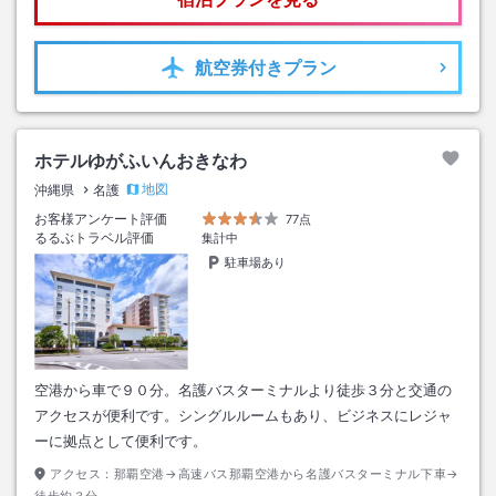
航空券
付きプラン
ホテルゆがふいんおきなわ
地図
沖縄県
名護
お客様アンケート評価
77点
るるぶトラベル評価
集計中
駐車場あり
空港から車で９０分。名護バスターミナルより徒歩３分と交通の
アクセスが便利です。シングルルームもあり、ビジネスにレジャ
ーに拠点として便利です。
アクセス：
那覇空港→高速バス那覇空港から名護バスターミナル下車→