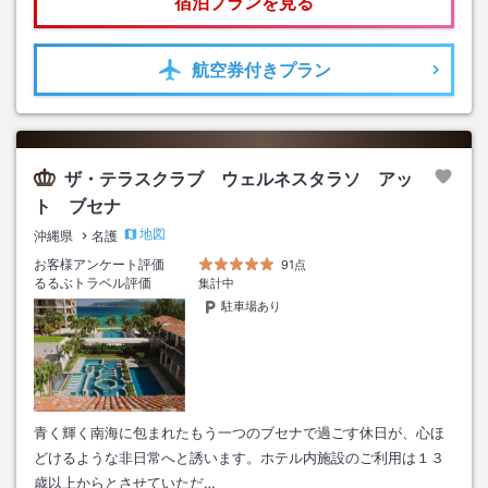
宿泊プランを見る
航空券
付きプラン
ザ・テラスクラブ ウェルネスタラソ アッ
ト ブセナ
地図
沖縄県
名護
お客様アンケート評価
91点
るるぶトラベル評価
集計中
駐車場あり
青く輝く南海に包まれたもう一つのブセナで過ごす休日が、心ほ
どけるような非日常へと誘います。ホテル内施設のご利用は１３
歳以上からとさせていただ…