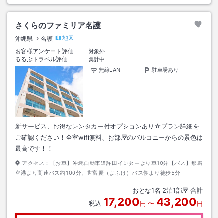
さくらのファミリア名護
地図
沖縄県
名護
お客様アンケート評価
対象外
るるぶトラベル評価
集計中
無線LAN
駐車場あり
新サービス、お得なレンタカー付オプションあり☆プラン詳細を
ご確認ください！全室wifi無料、お部屋のバルコニーからの景色は
最高です！！
アクセス：
【お車】沖縄自動車道許田インターより車10分【バス】那覇
空港より高速バス約100分、世富慶（よふけ）バス停より徒歩5分
おとな
1
名
2
泊
1
部屋 合計
17,200
43,200
税込
円
〜
円