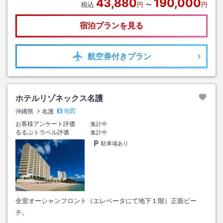
43,880
190,000
税込
円
〜
円
宿泊プランを見る
航空券
付きプラン
ホテルリゾネックス名護
地図
沖縄県
名護
お客様アンケート評価
集計中
るるぶトラベル評価
集計中
駐車場あり
全室オーシャンフロント（エレベータにて地下１階）正面ビー
チ。