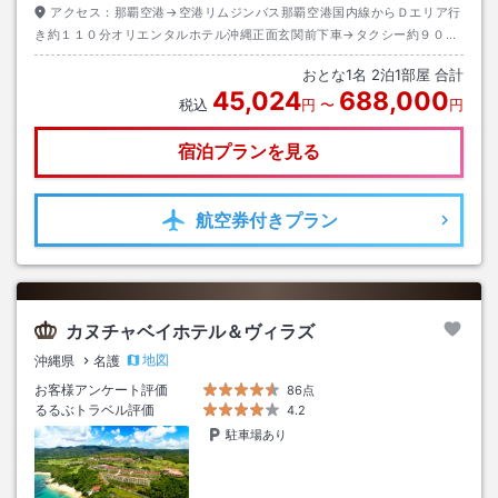
アクセス：
那覇空港→空港リムジンバス那覇空港国内線からＤエリア行
き約１１０分オリエンタルホテル沖縄正面玄関前下車→タクシー約９０分
沖縄エアポートシャトルかりゆしビーチ下車（送迎あり）到着後にホテル
おとな
1
名
2
泊
1
部屋 合計
連絡要
45,024
688,000
税込
円
〜
円
宿泊プランを見る
航空券
付きプラン
カヌチャベイホテル＆ヴィラズ
地図
沖縄県
名護
お客様アンケート評価
86点
るるぶトラベル評価
4.2
駐車場あり