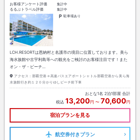
お客様アンケート評価
集計中
るるぶトラベル評価
集計中
駐車場あり
LCH.RESORTは恩納村と名護市の境目に位置しております。美ら
海水族館や古宇利島等への観光をご検討のお客様注目です！また
オン・ザ・ビーチ…
アクセス：
那覇空港→高速バスエアポートシャトル那覇空港から美ら海
水族館行き約１２０分かりゆしビーチ前下車
おとな
1
名
2
泊
1
部屋 合計
13,200
70,600
税込
円
〜
円
宿泊プランを見る
航空券
付きプラン