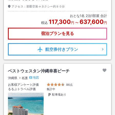
アクセス：
那覇空港→タクシー約９０分
おとな
1
名
2
泊
1
部屋 合計
117,300
637,600
税込
円
〜
円
宿泊プランを見る
航空券
付きプラン
ベストウェスタン沖縄幸喜ビーチ
地図
沖縄県
名護
お客様アンケート評価
86点
るるぶトラベル評価
集計中
駐車場あり