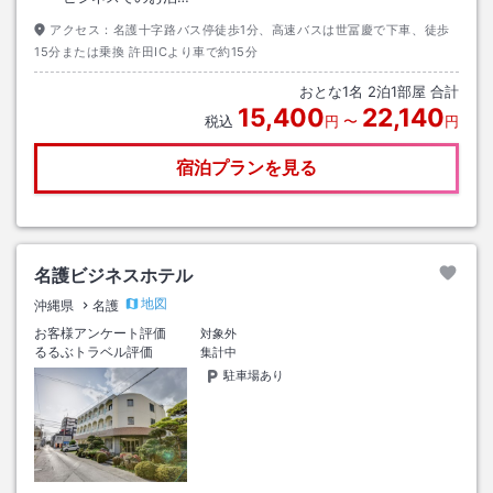
アクセス：
名護十字路バス停徒歩1分、高速バスは世冨慶で下車、徒歩
15分または乗換 許田ICより車で約15分
おとな
1
名
2
泊
1
部屋 合計
15,400
22,140
税込
円
〜
円
宿泊プランを見る
名護ビジネスホテル
地図
沖縄県
名護
お客様アンケート評価
対象外
るるぶトラベル評価
集計中
駐車場あり