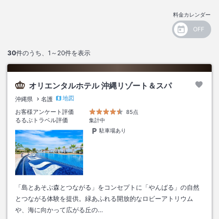
料金カレンダー
30
件のうち、
1～20
件を表示
オリエンタルホテル 沖縄リゾート＆スパ
地図
沖縄県
名護
お客様アンケート評価
85点
るるぶトラベル評価
集計中
駐車場あり
「島とあそぶ森とつながる」をコンセプトに「やんばる」の自然
とつながる体験を提供。緑あふれる開放的なロビーアトリウム
や、海に向かって広がる丘の…