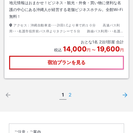
地元情報はおまかせ！ビジネス・観光・外食・買い物に便利な名
護の中心にある沖縄人が経営する老舗ビジネスホテル。全館Wi-Fi
無料！
アクセス：
沖縄自動車道･･･許田I.Cより車で約１０分 高速バス利
用･･･名護市役所前バス停よりタクシーで５分 路線バス利用･･･名護十
字路バス停より徒歩５分
おとな
1
名
2
泊
1
部屋 合計
14,000
19,600
税込
円
〜
円
宿泊プランを見る
1
2
ご注意・ご案内