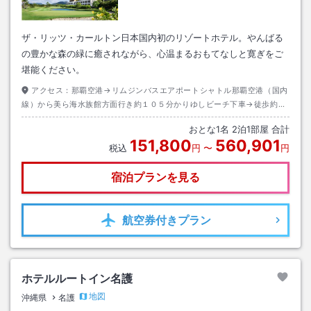
ザ・リッツ・カールトン日本国内初のリゾートホテル。やんばる
の豊かな森の緑に癒されながら、心温まるおもてなしと寛ぎをご
堪能ください。
アクセス：
那覇空港→リムジンバスエアポートシャトル那覇空港（国内
線）から美ら海水族館方面行き約１０５分かりゆしビーチ下車→徒歩約２
５分
おとな
1
名
2
泊
1
部屋 合計
151,800
560,901
税込
円
〜
円
宿泊プランを見る
航空券
付きプラン
ホテルルートイン名護
地図
沖縄県
名護