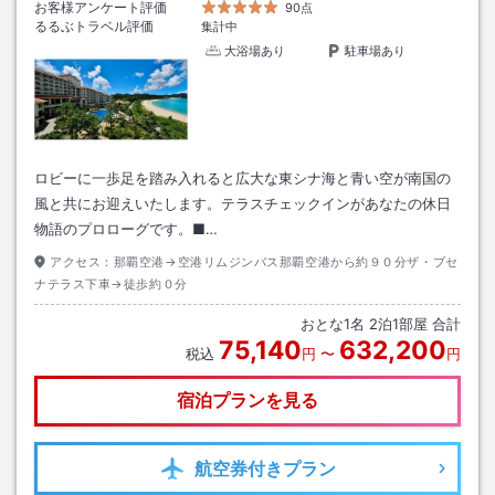
お客様アンケート評価
90点
るるぶトラベル評価
集計中
大浴場あり
駐車場あり
ロビーに一歩足を踏み入れると広大な東シナ海と青い空が南国の
風と共にお迎えいたします。テラスチェックインがあなたの休日
物語のプロローグです。■…
アクセス：
那覇空港→空港リムジンバス那覇空港から約９０分ザ・ブセ
ナテラス下車→徒歩約０分
おとな
1
名
2
泊
1
部屋 合計
75,140
632,200
税込
円
〜
円
宿泊プランを見る
航空券
付きプラン