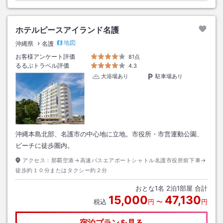
ホテルピースアイランド名護
地図
沖縄県
名護
お客様アンケート評価
81点
るるぶトラベル評価
4.3
大浴場あり
駐車場あり
沖縄本島北部、名護市の中心地に立地。市役所・市営運動公園、
ビーチに徒歩圏内。
アクセス：
那覇空港→高速バスエアポートシャトル名護市役所前下車→
徒歩約１０分またはタクシー約２分
おとな
1
名
2
泊
1
部屋 合計
15,000
47,130
税込
円
〜
円
宿泊プランを見る