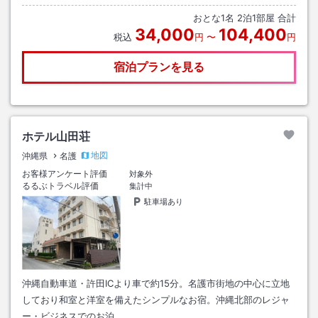
おとな
1
名
2
泊
1
部屋 合計
34,000
104,400
税込
円
〜
円
宿泊プランを見る
ホテル山田荘
地図
沖縄県
名護
お客様アンケート評価
対象外
るるぶトラベル評価
集計中
駐車場あり
沖縄自動車道・許田ICより車で約15分。名護市街地の中心に立地
しており和室と洋室を備えたシンプルなお宿。沖縄北部のレジャ
ー・ビジネスでのお泊…