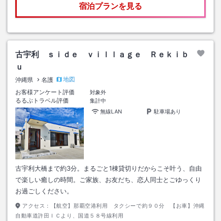
宿泊プランを見る
古宇利 ｓｉｄｅ ｖｉｌｌａｇｅ Ｒｅｋｉｂ
ｕ
地図
沖縄県
名護
お客様アンケート評価
対象外
るるぶトラベル評価
集計中
無線LAN
駐車場あり
古宇利大橋まで約3分。まるごと1棟貸切りだからこそ叶う、自由
で楽しい癒しの時間。ご家族、お友だち、恋人同士とごゆっくり
お過ごしください。
アクセス：
【航空】那覇空港利用 タクシーで約９０分 【お車】沖縄
自動車道許田ＩＣより、国道５８号線利用