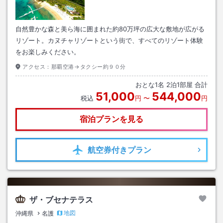
自然豊かな森と美ら海に囲まれた約80万坪の広大な敷地が広がる
リゾート。カヌチャリゾートという街で、すべてのリゾート体験
をお楽しみください。
アクセス：
那覇空港→タクシー約９０分
おとな
1
名
2
泊
1
部屋 合計
51,000
544,000
税込
円
〜
円
宿泊プランを見る
航空券
付きプラン
ザ・ブセナテラス
地図
沖縄県
名護