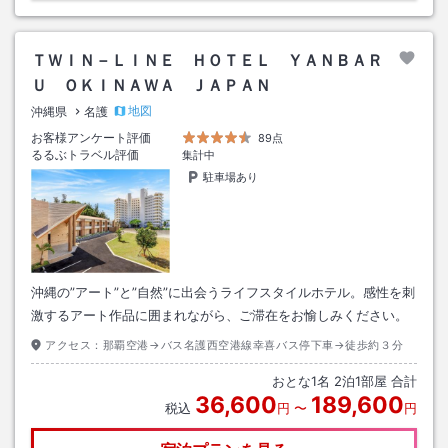
ＴＷＩＮ－ＬＩＮＥ ＨＯＴＥＬ ＹＡＮＢＡＲ
Ｕ ＯＫＩＮＡＷＡ ＪＡＰＡＮ
地図
沖縄県
名護
お客様アンケート評価
89点
るるぶトラベル評価
集計中
駐車場あり
沖縄の”アート”と”自然”に出会うライフスタイルホテル。感性を刺
激するアート作品に囲まれながら、ご滞在をお愉しみください。
アクセス：
那覇空港→バス名護西空港線幸喜バス停下車→徒歩約３分
おとな
1
名
2
泊
1
部屋 合計
36,600
189,600
税込
円
〜
円