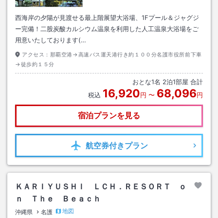
西海岸の夕陽が見渡せる最上階展望大浴場、1Fプール＆ジャグジ
ー完備！二股炭酸カルシウム温泉を利用した人工温泉大浴場をご
用意いたしております(…
アクセス：
那覇空港→高速バス運天港行き約１００分名護市役所前下車
→徒歩約１５分
おとな
1
名
2
泊
1
部屋 合計
16,920
68,096
税込
円
〜
円
宿泊プランを見る
航空券
付きプラン
ＫＡＲＩＹＵＳＨＩ ＬＣＨ．ＲＥＳＯＲＴ ｏ
ｎ Ｔｈｅ Ｂｅａｃｈ
地図
沖縄県
名護