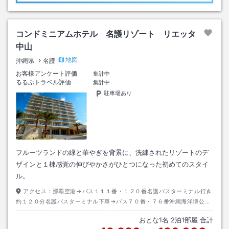
コンドミニアムホテル 名護リゾート リエッタ
中山
地図
沖縄県
名護
お客様アンケート評価
集計中
るるぶトラベル評価
集計中
駐車場あり
フルーツランドの緑と華やぎを背景に、洗練されたリゾートのデ
ザインと１棟感覚の伸びやかさがひとつになった初めてのスタイ
ル。
アクセス：
那覇空港→バス１１１番・１２０番名護バスターミナル行き
約１２０分名護バスターミナル下車→バス７０番・７６番沖縄海洋博公園
行き約１５分名桜大学前下車→徒歩約２分
おとな
1
名
2
泊
1
部屋 合計