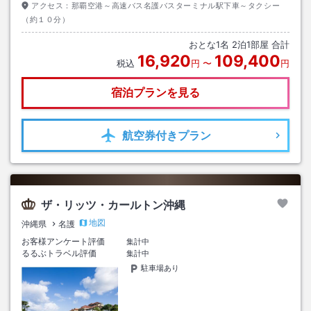
アクセス：
那覇空港～高速バス名護バスターミナル駅下車～タクシー
（約１０分）
おとな
1
名
2
泊
1
部屋 合計
16,920
109,400
税込
円
〜
円
宿泊プランを見る
航空券
付きプラン
ザ・リッツ・カールトン沖縄
地図
沖縄県
名護
お客様アンケート評価
集計中
るるぶトラベル評価
集計中
駐車場あり