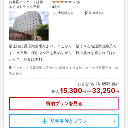
お客様アンケート評価
77点
るるぶトラベル評価
集計中
大浴場あり
駐車場あり
最上階に露天大浴場があり、そこから一望できる名護湾は絶景で
す。水平線に浮かぶ夕日を眺めながら１日の疲れを癒されてはい
かが？ 朝食は無料。
アクセス：
那覇空港→高速バス名護ＢＴ行き約１２０分世冨慶下車→徒
歩約８分
おとな
1
名
2
泊
1
部屋 合計
15,300
33,250
税込
円
〜
円
宿泊プランを見る
航空券
付きプラン