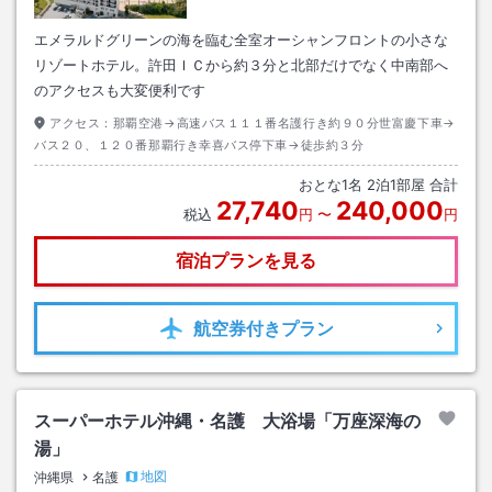
エメラルドグリーンの海を臨む全室オーシャンフロントの小さな
リゾートホテル。許田ＩＣから約３分と北部だけでなく中南部へ
のアクセスも大変便利です
アクセス：
那覇空港→高速バス１１１番名護行き約９０分世富慶下車→
バス２０、１２０番那覇行き幸喜バス停下車→徒歩約３分
おとな
1
名
2
泊
1
部屋 合計
27,740
240,000
税込
円
〜
円
宿泊プランを見る
航空券
付きプラン
スーパーホテル沖縄・名護 大浴場「万座深海の
湯」
地図
沖縄県
名護