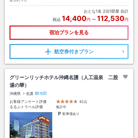
徒歩約３分
おとな
1
名
2
泊
1
部屋 合計
14,400
112,530
税込
円
〜
円
宿泊プランを見る
航空券
付きプラン
グリーンリッチホテル沖縄名護（人工温泉 二股
湯の華）
地図
沖縄県
名護
お客様アンケート評価
82点
るるぶトラベル評価
集計中
駐車場あり