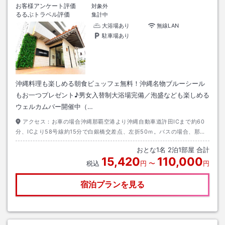
お客様アンケート評価
対象外
るるぶトラベル評価
集計中
大浴場あり
無線LAN
駐車場あり
沖縄料理も楽しめる朝食ビュッフェ無料！沖縄名物ブルーシール
もお一つプレゼント♪男女入替制大浴場完備／泡盛なども楽しめる
ウェルカムバー開催中（…
アクセス：
お車の場合沖縄那覇空港より沖縄自動車道許田ICまで約60
分、ICより58号線約15分で白銀橋交差点、左折50ｍ。バスの場合、那覇
空港→高速バス名護ターミナル→徒歩15分
おとな
1
名
2
泊
1
部屋 合計
15,420
110,000
税込
円
〜
円
宿泊プランを見る