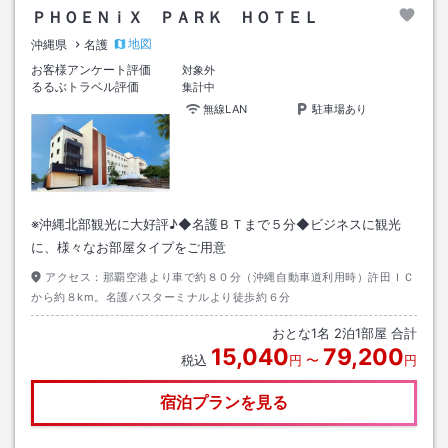
ＰＨＯＥＮｉＸ ＰＡＲＫ ＨＯＴＥＬ
地図
沖縄県
名護
お客様アンケート評価
対象外
るるぶトラベル評価
集計中
無線LAN
駐車場あり
※沖縄北部観光に大好評♪◆名護ＢＴまで５分◆ビジネスに観光
に、様々なお部屋タイプをご用意
アクセス：
那覇空港より車で約８０分（沖縄自動車道利用時）許田ＩＣ
から約８km。名護バスターミナルより徒歩約６分
おとな
1
名
2
泊
1
部屋 合計
15,040
79,200
税込
円
〜
円
宿泊プランを見る