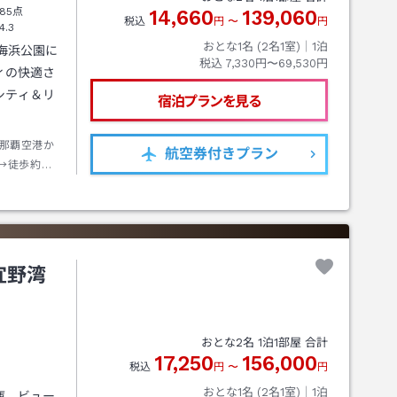
85点
14,660
139,060
税込
円
〜
円
4.3
おとな1名 (
2
名1室)｜
1
泊
海浜公園に
税込
7,330円〜69,530円
ィの快適さ
シティ＆リ
宿泊プランを見る
那覇空港か
航空券
付きプラン
→徒歩約０
宜野湾
おとな
2
名
1
泊
1
部屋 合計
17,250
156,000
税込
円
〜
円
おとな1名 (
2
名1室)｜
1
泊
庫、ビュー