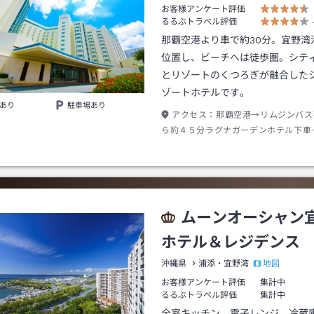
お客様アンケート評価
るるぶトラベル評価
那覇空港より車で約30分。宜野湾
位置し、ビーチへは徒歩圏。シテ
とリゾートのくつろぎが融合した
ゾートホテルです。
あり
駐車場あり
アクセス：
那覇空港→リムジンバス
ら約４５分ラグナガーデンホテル下車
分
ムーンオーシャン
ホテル＆レジデンス
地図
沖縄県
浦添・宜野湾
お客様アンケート評価
集計中
るるぶトラベル評価
集計中
全室キッチン、電子レンジ、冷蔵