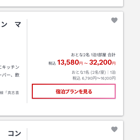
の場合、国
イン マ
おとな
2
名
1
泊
1
部屋 合計
13,580
32,200
税込
円
〜
円
にキッチン
おとな1名 (
2
名1室)｜
1
泊
ーパー、飲
税込
6,790円〜16,100円
宿泊プランを見る
線「真志喜
ｌ コン