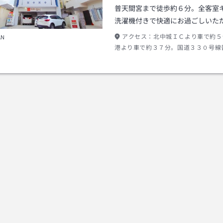
普天間宮まで徒歩約６分。全客室
洗濯機付きで快適にお過ごしいた
アクセス：
北中城ＩＣより車で約５
AN
港より車で約３７分。国道３３０号線
路すぐ近く。