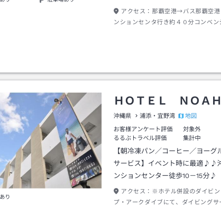
アクセス：
那覇空港→バス那覇空港
ンションセンタ行き約４０分コンベン
タ下車→徒歩約５分
ＨＯＴＥＬ ＮＯＡ
地図
沖縄県
浦添・宜野湾
お客様アンケート評価
対象外
るるぶトラベル評価
集計中
【朝冷凍パン／コーヒー／ヨーグ
サービス】イベント時に最適♪♪
ンションセンター徒歩10－15分♪
アクセス：
※ホテル併設のダイビン
あり
プ・アークダイブにて、ダイビングサ
験ダイビングコースは除く）をご予約