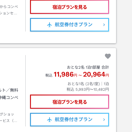
宿泊プランを見る
からコンベ
ションセン
航空券
付きプラン
Ｈ
おとな
2
名
1
泊
1
部屋 合計
11,986
20,964
税込
円
〜
円
おとな1名 (
2
名1室)｜
1
泊
税込
5,993円〜10,482円
ルト／無料
沖縄コンベ
宿泊プランを見る
グショッ
航空券
付きプラン
ービス（体
のお客様に