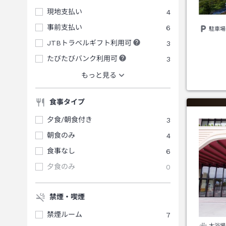
現地支払い
4
事前支払い
6
駐車場
JTBトラベルギフト利用可
3
たびたびバンク利用可
3
もっと見る
食事タイプ
夕食/朝食付き
3
朝食のみ
4
食事なし
6
夕食のみ
0
禁煙・喫煙
禁煙ルーム
7
大浴場