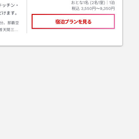
おとな1名 (
2
名1室)｜
1
泊
キッチン・
税込
3,550円〜9,350円
だけます。
宿泊プランを見る
分。那覇空
普天間三叉