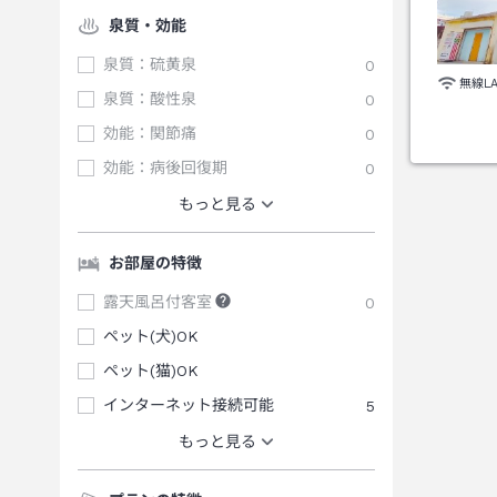
泉質・効能
泉質：硫黄泉
0
無線L
泉質：酸性泉
0
効能：関節痛
0
効能：病後回復期
0
もっと見る
お部屋の特徴
露天風呂付客室
0
ペット(犬)OK
ペット(猫)OK
インターネット接続可能
5
もっと見る