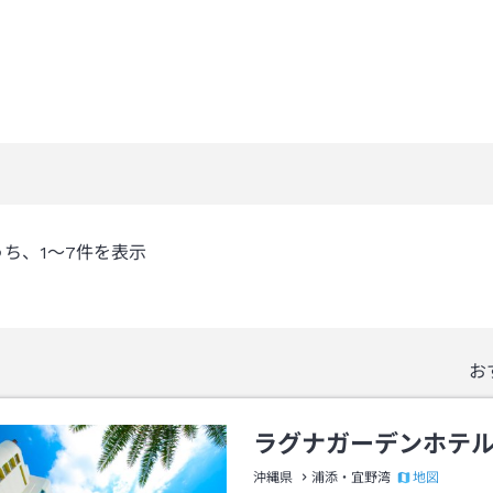
うち、
1～7
件を表示
お
ラグナガーデンホテ
地図
沖縄県
浦添・宜野湾