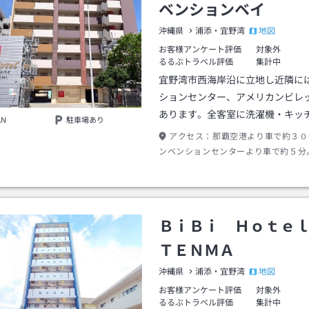
ベンションベイ
地図
沖縄県
浦添・宜野湾
お客様アンケート評価
対象外
るるぶトラベル評価
集計中
宜野湾市西海岸沿に立地し近隣に
ションセンター、アメリカンビレ
あります。全客室に洗濯機・キッ
AN
駐車場あり
アクセス：
那覇空港より車で約３０
ンベンションセンターより車で約５分
住宅前バス停前。
ＢｉＢｉ Ｈｏｔｅ
ＴＥＮＭＡ
地図
沖縄県
浦添・宜野湾
お客様アンケート評価
対象外
るるぶトラベル評価
集計中