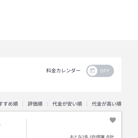
料金カレンダー
すすめ順
評価順
代金が安い順
代金が高い順
ル
おとな
2
名
1
泊
1
部屋 合計