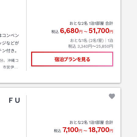
おとな
2
名
1
泊
1
部屋 合計
6,680
51,700
税込
円
〜
円
はコンベン
おとな1名 (
2
名1室)｜
1
泊
ッジなどが
税込
3,340円〜25,850円
チン付き。
宿泊プランを見る
分。沖縄コ
。市営伊佐
ｌ ＦＵ
おとな
2
名
1
泊
1
部屋 合計
7,100
18,700
税込
円
〜
円