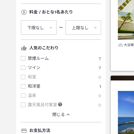
料金 / おとな1名あたり
〜
下限なし
上限なし
大浴場
人気のこだわり
禁煙ルーム
7
ツイン
7
和室
0
和洋室
1
温泉
0
露天風呂付客室
0
閉じる
お支払方法