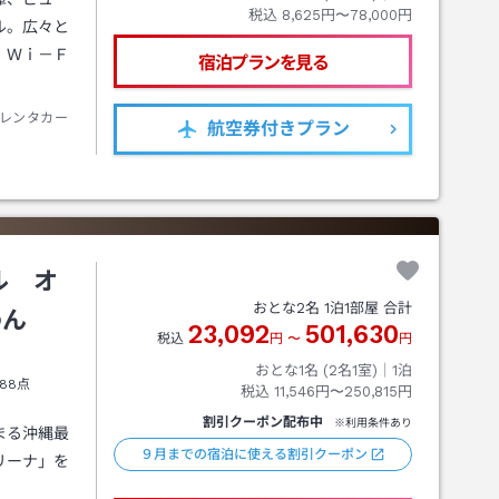
税込
8,625円〜78,000円
ル。広々と
。Ｗｉ－Ｆ
宿泊プランを見る
レンタカー
航空券
付きプラン
ル オ
おとな
2
名
1
泊
1
部屋 合計
わん
23,092
501,630
税込
円
〜
円
おとな1名 (
2
名1室)｜
1
泊
88点
税込
11,546円〜250,815円
割引クーポン配布中
※利用条件あり
まる沖縄最
９月までの宿泊に使える割引クーポン
リーナ」を