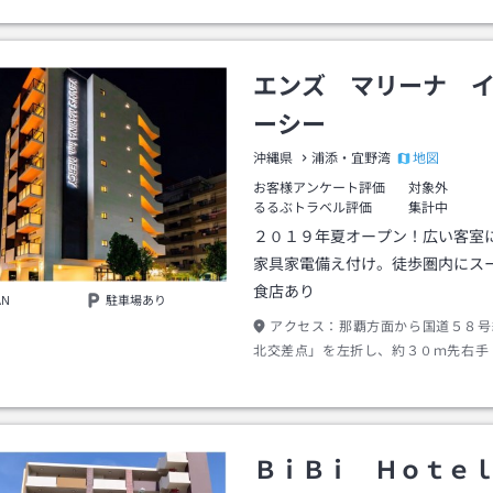
限り、送迎させていただきます。お車
道５８号線牧港交差点より約３分。
エンズ マリーナ 
ーシー
地図
沖縄県
浦添・宜野湾
お客様アンケート評価
対象外
るるぶトラベル評価
集計中
２０１９年夏オープン！広い客室
家具家電備え付け。徒歩圏内にス
食店あり
AN
駐車場あり
アクセス：
那覇方面から国道５８号
北交差点」を左折し、約３０ｍ先右手
ＢｉＢｉ Ｈｏｔｅ