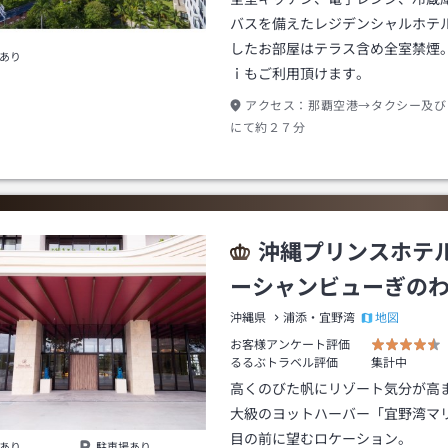
バスを備えたレジデンシャルホテ
したお部屋はテラス含め全室禁煙
あり
ｉもご利用頂けます。
アクセス：
那覇空港→タクシー及び
にて約２７分
沖縄プリンスホテ
ーシャンビューぎの
地図
沖縄県
浦添・宜野湾
お客様アンケート評価
るるぶトラベル評価
集計中
高くのびた帆にリゾート気分が高
大級のヨットハーバー「宜野湾マ
目の前に望むロケーション。
あり
駐車場あり