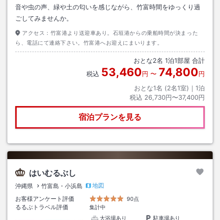
音や虫の声、緑や土の匂いを感じながら、竹富時間をゆっくり過
ごしてみませんか。
アクセス：
竹富港より送迎車あり。石垣港からの乗船時間が決まった
ら、電話にて連絡下さい。竹富港へお迎えにまいります。
おとな
2
名
1
泊
1
部屋 合計
53,460
74,800
税込
円
〜
円
おとな1名 (
2
名1室)｜
1
泊
税込
26,730円〜37,400円
宿泊プランを見る
はいむるぶし
地図
沖縄県
竹富島・小浜島
お客様アンケート評価
90点
るるぶトラベル評価
集計中
大浴場あり
駐車場あり