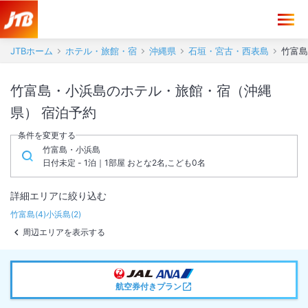
JTBホーム
ホテル・旅館・宿
沖縄県
石垣・宮古・西表島
竹富島
竹富島・小浜島のホテル・旅館・宿（沖縄
県） 宿泊予約
条件を変更する
竹富島・小浜島
日付未定 - 1泊｜1部屋 おとな2名,こども0名
詳細エリアに絞り込む
竹富島
(
4
)
小浜島
(
2
)
周辺エリアを表示する
航空券付きプラン