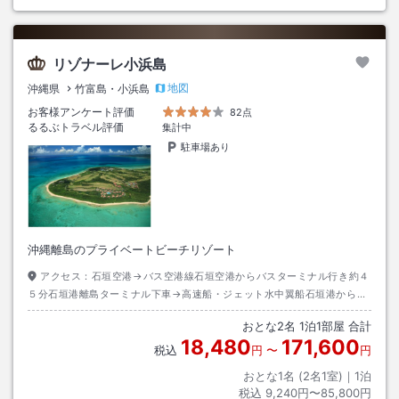
リゾナーレ小浜島
地図
沖縄県
竹富島・小浜島
お客様アンケート評価
82点
るるぶトラベル評価
集計中
駐車場あり
沖縄離島のプライベートビーチリゾート
アクセス：
石垣空港→バス空港線石垣空港からバスターミナル行き約４
５分石垣港離島ターミナル下車→高速船・ジェット水中翼船石垣港から小
浜港行き約２５分小浜港下船→タクシー約５分
おとな
2
名
1
泊
1
部屋 合計
18,480
171,600
税込
円
〜
円
おとな1名 (
2
名1室)｜
1
泊
税込
9,240円〜85,800円