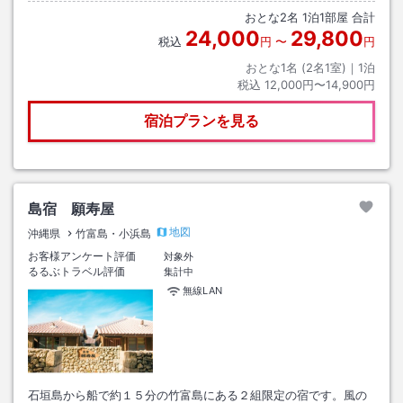
おとな
2
名
1
泊
1
部屋 合計
24,000
29,800
税込
円
〜
円
おとな1名 (
2
名1室)｜
1
泊
税込
12,000円〜14,900円
宿泊プランを見る
島宿 願寿屋
地図
沖縄県
竹富島・小浜島
お客様アンケート評価
対象外
るるぶトラベル評価
集計中
無線LAN
石垣島から船で約１５分の竹富島にある２組限定の宿です。風の