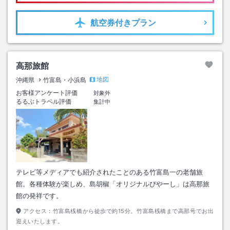
航空券
付きプラン
高那旅館
地図
沖縄県
竹富島・小浜島
お客様アンケート評価
対象外
るるぶトラベル評価
集計中
テレビ等メディアでも紹介されたことのある竹富島一の老舗旅
館。各種体験が楽しめ、島胡椒「オリジナルぴやーし」は高那旅
館の発祥です。
アクセス：
竹富島桟橋から徒歩で約15分。竹富島桟橋まで高那号でお出
迎えいたします。