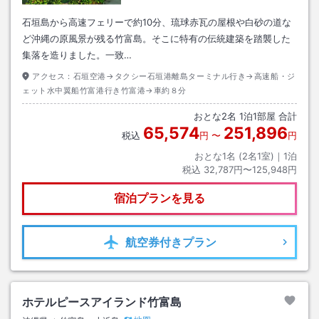
石垣島から高速フェリーで約10分、琉球赤瓦の屋根や白砂の道な
ど沖縄の原風景が残る竹富島。そこに特有の伝統建築を踏襲した
集落を造りました。一致…
アクセス：
石垣空港→タクシー石垣港離島ターミナル行き→高速船・ジ
ェット水中翼船竹富港行き竹富港→車約８分
おとな
2
名
1
泊
1
部屋 合計
65,574
251,896
税込
円
〜
円
おとな1名 (
2
名1室)｜
1
泊
税込
32,787円〜125,948円
宿泊プランを見る
航空券
付きプラン
ホテルピースアイランド竹富島