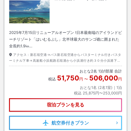
2025年7月15日リニューアルオープン !日本最南端のアイランドビ
ーチリゾート「はいむるぶし」北半球最大のサンゴ礁に囲まれた
全長約1.9㎞…
アクセス：
新石垣空港→バス新石垣空港からバスターミナル行きバスタ
ーミナル下車→高速船小浜航路石垣港から小浜港行き約３０分小浜港下船
→無料送迎バス約５分→徒歩約０分
おとな
2
名
1
泊
1
部屋 合計
51,750
506,000
税込
円
〜
円
おとな1名 (
2
名1室)｜
1
泊
税込
25,875円〜253,000円
宿泊プランを見る
航空券
付きプラン