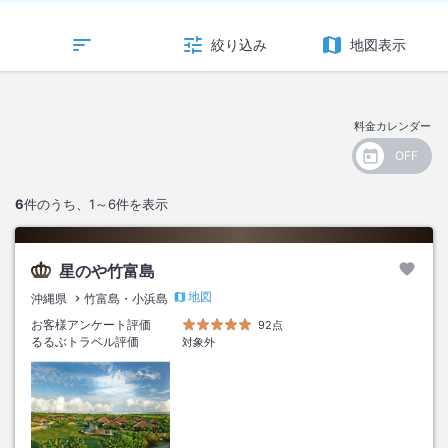
絞り込み
地図表示
料金カレンダー
6
件のうち、
1～6
件を表示
星のや竹富島
地図
沖縄県
竹富島・小浜島
お客様アンケート評価
92点
るるぶトラベル評価
対象外