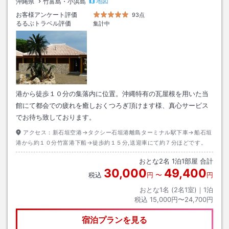
地図
沖縄県
竹富島・小浜島
お客様アンケート評価
93点
るるぶトラベル評価
集計中
港から徒歩１０分の集落内に位置。沖縄特有の瓦屋根を用いた当
館にて都会での疲れを癒しおくつろぎ頂けます様、真心サービス
でお待ち致しております。
アクセス：
新石垣空港→タクシー石垣港離島ターミナル駅下車→船石垣
港から約１０分竹富港下船→徒歩約１５分,送迎車にて約７分ほどです。
おとな
2
名
1
泊
1
部屋 合計
30,000
49,400
税込
円
〜
円
おとな1名 (
2
名1室)｜
1
泊
税込
15,000円〜24,700円
宿泊プランを見る