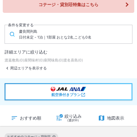
コテージ・貸別荘特集はこちら
条件を変更する
慶良間列島
日付未定 - 1泊｜1部屋 おとな2名,こども0名
詳細エリアに絞り込む
渡嘉敷島
(
0
)
座間味村
(
0
)
座間味島
(
0
)
渡名喜島
(
0
)
周辺エリアを表示する
航空券付きプラン
絞り込み
おすすめ順
地図表示
(選択中)
おすすめのコテージ・貸別荘