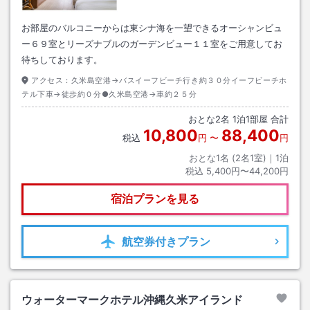
お部屋のバルコニーからは東シナ海を一望できるオーシャンビュ
ー６９室とリーズナブルのガーデンビュー１１室をご用意してお
待ちしております。
アクセス：
久米島空港→バスイーフビーチ行き約３０分イーフビーチホ
テル下車→徒歩約０分●久米島空港→車約２５分
おとな
2
名
1
泊
1
部屋 合計
10,800
88,400
税込
円
〜
円
おとな1名 (
2
名1室)｜
1
泊
税込
5,400円〜44,200円
宿泊プランを見る
航空券
付きプラン
ウォーターマークホテル沖縄久米アイランド