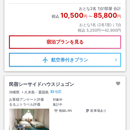
おとな
2
名
1
泊
1
部屋 合計
10,500
85,800
税込
円
〜
円
おとな1名 (
2
名1室)｜
1
泊
税込
5,250円〜42,900円
宿泊プランを見る
航空券
付きプラン
民宿シーサイドハウスジュゴン
地図
沖縄県
久米島・粟国島
お客様アンケート評価
対象外
るるぶトラベル評価
集計中
無線LAN
駐車場あり