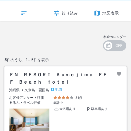
絞り込み
地図表示
料金カレンダー
5
件のうち、
1～5
件を表示
ＥＮ ＲＥＳＯＲＴ Ｋｕｍｅｊｉｍａ ＥＥ
Ｆ Ｂｅａｃｈ Ｈｏｔｅｌ
地図
沖縄県
久米島・粟国島
お客様アンケート評価
81点
るるぶトラベル評価
集計中
大浴場あり
駐車場あり