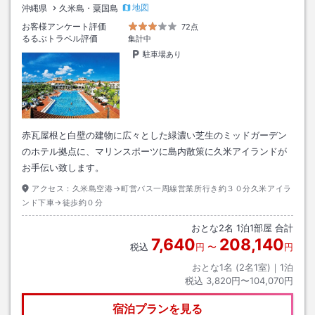
地図
沖縄県
久米島・粟国島
お客様アンケート評価
72点
るるぶトラベル評価
集計中
駐車場あり
赤瓦屋根と白壁の建物に広々とした緑濃い芝生のミッドガーデン
のホテル拠点に、マリンスポーツに島内散策に久米アイランドが
お手伝い致します。
アクセス：
久米島空港→町営バス一周線営業所行き約３０分久米アイラ
ンド下車→徒歩約０分
おとな
2
名
1
泊
1
部屋 合計
7,640
208,140
税込
円
〜
円
おとな1名 (
2
名1室)｜
1
泊
税込
3,820円〜104,070円
宿泊プランを見る