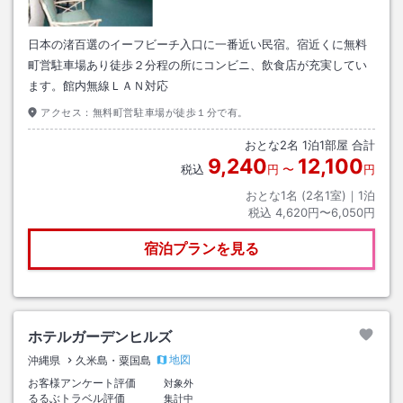
日本の渚百選のイーフビーチ入口に一番近い民宿。宿近くに無料
町営駐車場あり徒歩２分程の所にコンビニ、飲食店が充実してい
ます。館内無線ＬＡＮ対応
アクセス：
無料町営駐車場が徒歩１分で有。
おとな
2
名
1
泊
1
部屋 合計
9,240
12,100
税込
円
〜
円
おとな1名 (
2
名1室)｜
1
泊
税込
4,620円〜6,050円
宿泊プランを見る
ホテルガーデンヒルズ
地図
沖縄県
久米島・粟国島
お客様アンケート評価
対象外
るるぶトラベル評価
集計中