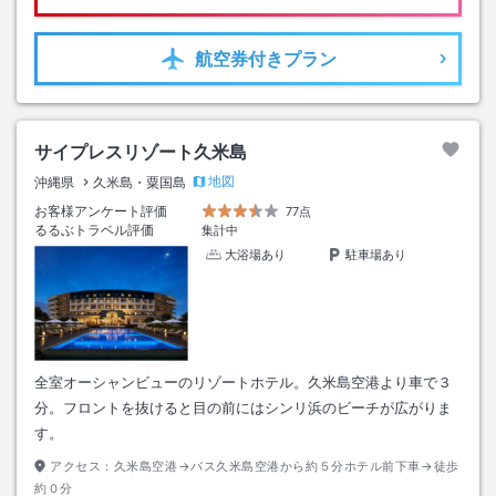
航空券
付きプラン
サイプレスリゾート久米島
地図
沖縄県
久米島・粟国島
お客様アンケート評価
77点
るるぶトラベル評価
集計中
大浴場あり
駐車場あり
全室オーシャンビューのリゾートホテル。久米島空港より車で３
分。フロントを抜けると目の前にはシンリ浜のビーチが広がりま
す。
アクセス：
久米島空港→バス久米島空港から約５分ホテル前下車→徒歩
約０分