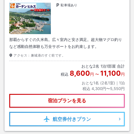
駐車場あり
那覇からすぐの久米島。広々室内と安さ満足。超大物マグロ釣り
など感動自然体験も万全サポートをお約束します。
アクセス：
兼城港のすぐ前です。
おとな
2
名
1
泊
1
部屋 合計
8,600
11,100
税込
円
〜
円
おとな1名 (
2
名1室)｜
1
泊
税込
4,300円〜5,550円
宿泊プランを見る
航空券
付きプラン