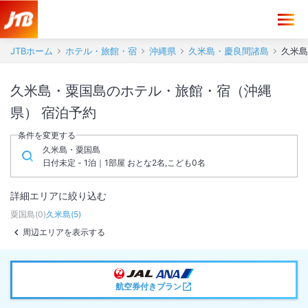
JTBホーム
ホテル・旅館・宿
沖縄県
久米島・慶良間諸島
久米島
久米島・粟国島のホテル・旅館・宿（沖縄
県） 宿泊予約
条件を変更する
久米島・粟国島
日付未定 - 1泊｜1部屋 おとな2名,こども0名
詳細エリアに絞り込む
粟国島
(
0
)
久米島
(
5
)
周辺エリアを表示する
航空券付きプラン