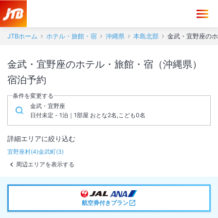
JTBホーム
ホテル・旅館・宿
沖縄県
本島北部
金武・宜野座のホ
金武・宜野座のホテル・旅館・宿（沖縄県）
宿泊予約
条件を変更する
金武・宜野座
日付未定 - 1泊｜1部屋 おとな2名,こども0名
詳細エリアに絞り込む
宜野座村
(
4
)
金武町
(
3
)
周辺エリアを表示する
航空券付きプラン