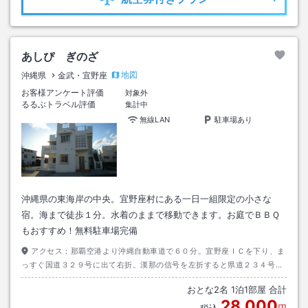
あしぴ ぎのざ
地図
沖縄県
金武・宜野座
お客様アンケート評価
対象外
るるぶトラベル評価
集計中
無線LAN
駐車場あり
沖縄県の東海岸の中央。宜野座村にある一日一組限定の小さな
宿。海まで徒歩１分。水着のままで移動できます。お庭でＢＢＱ
もおすすめ！無料駐車場完備
アクセス：
那覇空港より沖縄自動車道で６０分。宜野座ＩＣを下り、ま
っすぐ国道３２９号に出て右折。漢那の信号を左折すると県道２３４号に
入ります。道なりに走り宜野座漁港の手前を右に入ると炭焼屋てんぷすさ
おとな
2
名
1
泊
1
部屋 合計
んのそばです。
28,000