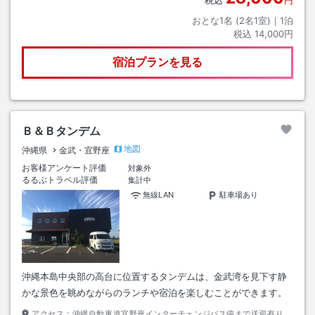
税込
円
おとな1名 (
2
名1室)｜
1
泊
税込
14,000円
宿泊プランを見る
Ｂ＆Ｂタンデム
地図
沖縄県
金武・宜野座
お客様アンケート評価
対象外
るるぶトラベル評価
集計中
無線LAN
駐車場あり
沖縄本島中央部の高台に位置するタンデムは、金武湾を見下す静
かな景色を眺めながらのランチや宿泊を楽しむことができます。
アクセス：
沖縄自動車道宜野座インターチェンジバス停まで送迎有り