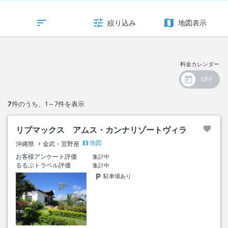
絞り込み
地図表示
料金カレンダー
7
件のうち、
1～7
件を表示
リブマックス アムス・カンナリゾートヴィラ
地図
沖縄県
金武・宜野座
お客様アンケート評価
集計中
るるぶトラベル評価
集計中
駐車場あり