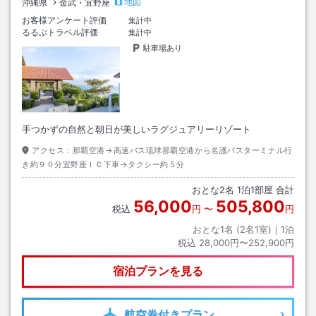
地図
沖縄県
金武・宜野座
お客様アンケート評価
集計中
るるぶトラベル評価
集計中
駐車場あり
手つかずの自然と朝日が美しいラグジュアリーリゾート
アクセス：
那覇空港→高速バス琉球那覇空港から名護バスターミナル行
き約９０分宜野座ＩＣ下車→タクシー約５分
おとな
2
名
1
泊
1
部屋 合計
56,000
505,800
税込
円
〜
円
おとな1名 (
2
名1室)｜
1
泊
税込
28,000円〜252,900円
宿泊プランを見る
航空券
付きプラン