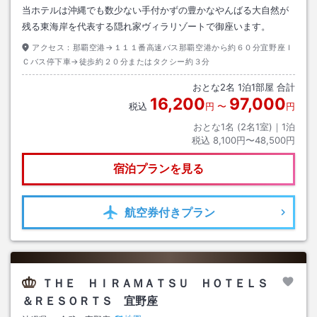
当ホテルは沖縄でも数少ない手付かずの豊かなやんばる大自然が
残る東海岸を代表する隠れ家ヴィラリゾートで御座います。
アクセス：
那覇空港→１１１番高速バス那覇空港から約６０分宜野座Ｉ
Ｃバス停下車→徒歩約２０分またはタクシー約３分
おとな
2
名
1
泊
1
部屋 合計
16,200
97,000
税込
円
〜
円
おとな1名 (
2
名1室)｜
1
泊
税込
8,100円〜48,500円
宿泊プランを見る
航空券
付きプラン
ＴＨＥ ＨＩＲＡＭＡＴＳＵ ＨＯＴＥＬＳ
＆ＲＥＳＯＲＴＳ 宜野座