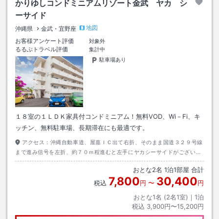
かりゆしコンドミニアムリゾート金武 ヤカ シ
ーサイド
地図
沖縄県
金武・宜野座
お客様アンケート評価
対象外
るるぶトラベル評価
集計中
駐車場あり
１８室の１ＬＤＫ家具付コンドミニアム！無料VOD、Wi－Fi、キ
ッチン、無料駐車場、長期滞在にも最適です。
アクセス：
沖縄自動車道、屋嘉ＩＣ出て右折、そのまま国道３２９号線
まで進み信号を左折、約７０ｍ程進むと左手にヤカシーサイドがございま
す。
おとな
2
名
1
泊
1
部屋 合計
7,800
30,400
税込
円
〜
円
おとな1名 (
2
名1室)｜
1
泊
税込
3,900円〜15,200円