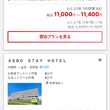
おとな
2
名
1
泊
1
部屋 合計
11,000
11,400
税込
円
〜
円
おとな1名 (
2
名1室)｜
1
泊
税込
5,500円〜5,700円
宿泊プランを見る
ＡＳＢＯ ＳＴＡＹ ＨＯＴＥＬ
地図
沖縄県
金武・宜野座
お客様アンケート評価
集計中
るるぶトラベル評価
集計中
駐車場あり