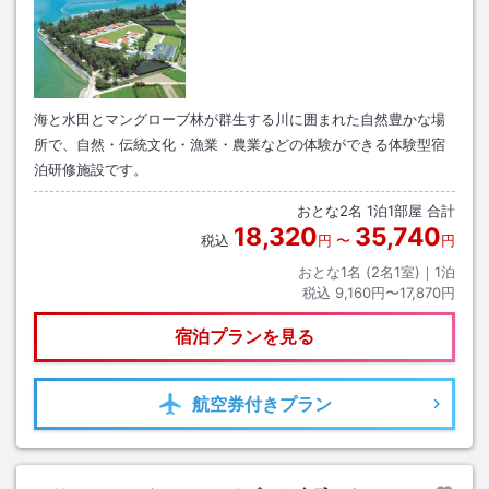
海と水田とマングローブ林が群生する川に囲まれた自然豊かな場
所で、自然・伝統文化・漁業・農業などの体験ができる体験型宿
泊研修施設です。
おとな
2
名
1
泊
1
部屋 合計
18,320
35,740
税込
円
〜
円
おとな1名 (
2
名1室)｜
1
泊
税込
9,160円〜17,870円
宿泊プランを見る
航空券
付きプラン