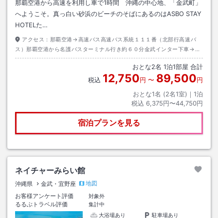
那覇空港から高速を利用し車で1時間 沖縄の中心地、「金武町」
へようこそ。真っ白い砂浜のビーチのそばにあるのはASBO STAY
HOTELた…
アクセス：
那覇空港→高速バス高速バス系統１１１番（北部行高速バ
ス）那覇空港から名護バスターミナル行き約６０分金武インター下車→タ
クシー約１０分
おとな
2
名
1
泊
1
部屋 合計
12,750
89,500
税込
円
〜
円
おとな1名 (
2
名1室)｜
1
泊
税込
6,375円〜44,750円
宿泊プランを見る
ネイチャーみらい館
地図
沖縄県
金武・宜野座
お客様アンケート評価
対象外
るるぶトラベル評価
集計中
大浴場あり
駐車場あり