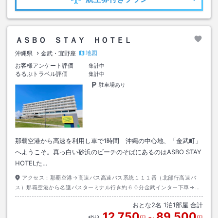
ＡＳＢＯ ＳＴＡＹ ＨＯＴＥＬ
地図
沖縄県
金武・宜野座
お客様アンケート評価
集計中
るるぶトラベル評価
集計中
駐車場あり
那覇空港から高速を利用し車で1時間 沖縄の中心地、「金武町」
へようこそ。真っ白い砂浜のビーチのそばにあるのはASBO STAY
HOTELた…
アクセス：
那覇空港→高速バス高速バス系統１１１番（北部行高速バ
ス）那覇空港から名護バスターミナル行き約６０分金武インター下車→タ
クシー約１０分
おとな
2
名
1
泊
1
部屋 合計
12,750
89,500