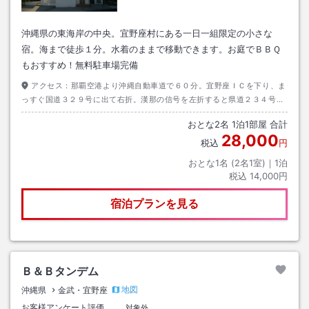
沖縄県の東海岸の中央。宜野座村にある一日一組限定の小さな
宿。海まで徒歩１分。水着のままで移動できます。お庭でＢＢＱ
もおすすめ！無料駐車場完備
アクセス：
那覇空港より沖縄自動車道で６０分。宜野座ＩＣを下り、ま
っすぐ国道３２９号に出て右折。漢那の信号を左折すると県道２３４号に
入ります。道なりに走り宜野座漁港の手前を右に入ると炭焼屋てんぷすさ
おとな
2
名
1
泊
1
部屋 合計
んのそばです。
28,000
税込
円
おとな1名 (
2
名1室)｜
1
泊
税込
14,000円
宿泊プランを見る
Ｂ＆Ｂタンデム
地図
沖縄県
金武・宜野座
お客様アンケート評価
対象外