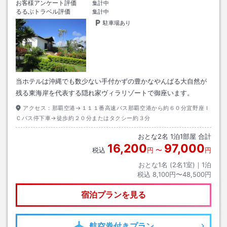
お客様アンケート評価
集計中
るるぶトラベル評価
集計中
駐車場あり
当ホテルは沖縄でも数少ない手付かずの豊かなやんばる大自然が
残る東海岸を代表する隠れ家ヴィラリゾートで御座います。
アクセス：
那覇空港→１１１番高速バス那覇空港から約６０分宜野座Ｉ
Ｃバス停下車→徒歩約２０分またはタクシー約３分
おとな
2
名
1
泊
1
部屋 合計
16,200
97,000
税込
円
〜
円
おとな1名 (
2
名1室)｜
1
泊
税込
8,100円〜48,500円
宿泊プランを見る
航空券
付きプラン