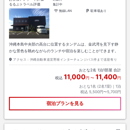
るるぶトラベル評価
集計中
無線LAN
駐車場あり
沖縄本島中央部の高台に位置するタンデムは、金武湾を見下す静
かな景色を眺めながらのランチや宿泊を楽しむことができます。
アクセス：
沖縄自動車道宜野座インターチェンジバス停まで送迎有り
おとな
2
名
1
泊
1
部屋 合計
11,000
11,400
税込
円
〜
円
おとな1名 (
2
名1室)｜
1
泊
税込
5,500円〜5,700円
宿泊プランを見る