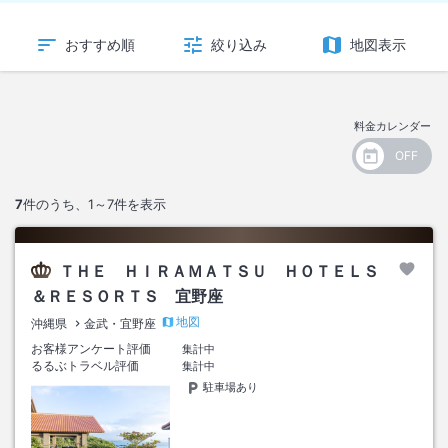
おすすめ順
絞り込み
地図表示
料金カレンダー
7
件のうち、
1～7
件を表示
ＴＨＥ ＨＩＲＡＭＡＴＳＵ ＨＯＴＥＬＳ
＆ＲＥＳＯＲＴＳ 宜野座
地図
沖縄県
金武・宜野座
お客様アンケート評価
集計中
るるぶトラベル評価
集計中
駐車場あり