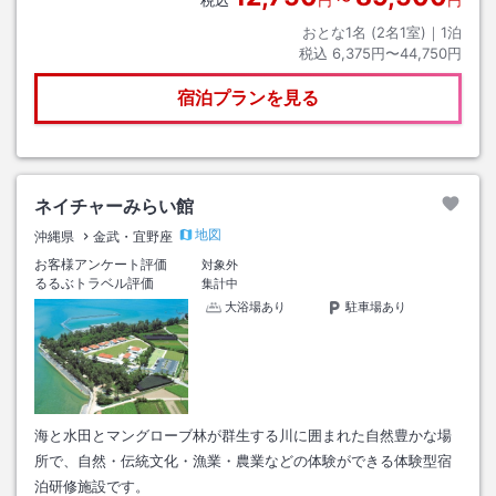
税込
円
〜
円
おとな1名 (
2
名1室)｜
1
泊
税込
6,375円〜44,750円
宿泊プランを見る
ネイチャーみらい館
地図
沖縄県
金武・宜野座
お客様アンケート評価
対象外
るるぶトラベル評価
集計中
大浴場あり
駐車場あり
海と水田とマングローブ林が群生する川に囲まれた自然豊かな場
所で、自然・伝統文化・漁業・農業などの体験ができる体験型宿
泊研修施設です。