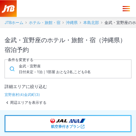
JTBホーム
ホテル・旅館・宿
沖縄県
本島北部
金武・宜野座のホ
金武・宜野座のホテル・旅館・宿（沖縄県）
宿泊予約
条件を変更する
金武・宜野座
日付未定 - 1泊｜1部屋 おとな2名,こども0名
詳細エリアに絞り込む
宜野座村
(
4
)
金武町
(
3
)
周辺エリアを表示する
航空券付きプラン