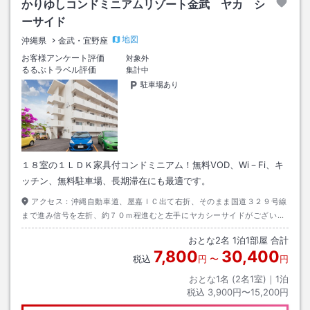
かりゆしコンドミニアムリゾート金武 ヤカ シ
ーサイド
地図
沖縄県
金武・宜野座
お客様アンケート評価
対象外
るるぶトラベル評価
集計中
駐車場あり
１８室の１ＬＤＫ家具付コンドミニアム！無料VOD、Wi－Fi、キ
ッチン、無料駐車場、長期滞在にも最適です。
アクセス：
沖縄自動車道、屋嘉ＩＣ出て右折、そのまま国道３２９号線
まで進み信号を左折、約７０ｍ程進むと左手にヤカシーサイドがございま
す。
おとな
2
名
1
泊
1
部屋 合計
7,800
30,400
税込
円
〜
円
おとな1名 (
2
名1室)｜
1
泊
税込
3,900円〜15,200円