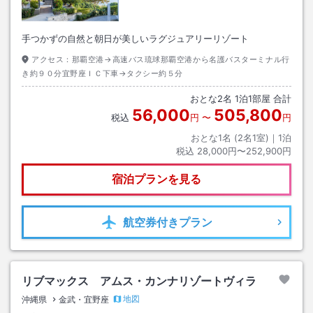
手つかずの自然と朝日が美しいラグジュアリーリゾート
アクセス：
那覇空港→高速バス琉球那覇空港から名護バスターミナル行
き約９０分宜野座ＩＣ下車→タクシー約５分
おとな
2
名
1
泊
1
部屋 合計
56,000
505,800
税込
円
〜
円
おとな1名 (
2
名1室)｜
1
泊
税込
28,000円〜252,900円
宿泊プランを見る
航空券
付きプラン
リブマックス アムス・カンナリゾートヴィラ
地図
沖縄県
金武・宜野座