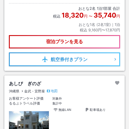
おとな
2
名
1
泊
1
部屋 合計
18,320
35,740
税込
円
〜
円
おとな1名 (
2
名1室)｜
1
泊
税込
9,160円〜17,870円
宿泊プランを見る
航空券
付きプラン
あしぴ ぎのざ
地図
沖縄県
金武・宜野座
お客様アンケート評価
対象外
るるぶトラベル評価
集計中
無線LAN
駐車場あり