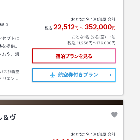
おとな
2
名
1
泊
1
部屋 合計
85点
22,512
352,000
税込
円
〜
円
おとな1名 (
2
名1室)｜
1
泊
ンセプトに
税込
11,256円〜176,000円
験を提供。
ウムや、海
宿泊プランを見る
バス那覇空
航空券
付きプラン
オリエンタ
ー約９０分
チ下車（送
ル＆ヴ
おとな
2
名
1
泊
1
部屋 合計