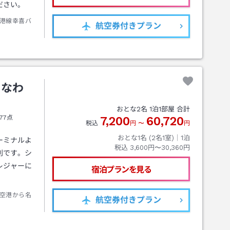
ださい。
港線幸喜バ
航空券
付きプラン
きなわ
おとな
2
名
1
泊
1
部屋 合計
77点
7,200
60,720
税込
円
〜
円
おとな1名 (
2
名1室)｜
1
泊
ーミナルよ
税込
3,600円〜30,360円
利です。シ
レジャーに
宿泊プランを見る
空港から名
航空券
付きプラン