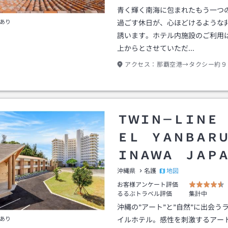
青く輝く南海に包まれたもう一つ
あり
過ごす休日が、心ほどけるような
誘います。ホテル内施設のご利用
上からとさせていただ…
アクセス：
那覇空港→タクシー約９
ＴＷＩＮ－ＬＩＮＥ
ＥＬ ＹＡＮＢＡＲ
ＩＮＡＷＡ ＪＡＰ
地図
沖縄県
名護
お客様アンケート評価
るるぶトラベル評価
集計中
沖縄の”アート”と”自然”に出会う
あり
イルホテル。感性を刺激するアー