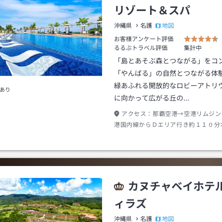
リゾート＆スパ
地図
沖縄県
名護
お客様アンケート評価
るるぶトラベル評価
集計中
「島とあそぶ森とつながる」をコ
「やんばる」の自然とつながる体
緑あふれる開放的なロビーアトリ
あり
に向かって広がる丘の…
アクセス：
那覇空港→空港リムジン
港国内線からＤエリア行き約１１０分
ルホテル沖縄正面玄関前下車→タクシ
沖縄エアポートシャトルかりゆしビー
迎あり）到着後にホテル連絡要
カヌチャベイホテ
ィラズ
地図
沖縄県
名護