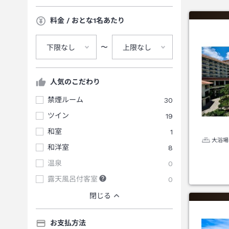
料金 / おとな1名あたり
〜
下限なし
上限なし
人気のこだわり
禁煙ルーム
30
ツイン
19
和室
1
大浴場
和洋室
8
温泉
0
露天風呂付客室
0
閉じる
お支払方法