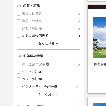
泉質・効能
泉質：硫黄泉
0
泉質：酸性泉
0
効能：関節痛
0
効能：病後回復期
1
もっと見る
お部屋の特徴
露天風呂付客室
0
駐車場
ペット(犬)OK
ペット(猫)OK
インターネット接続可能
24
もっと見る