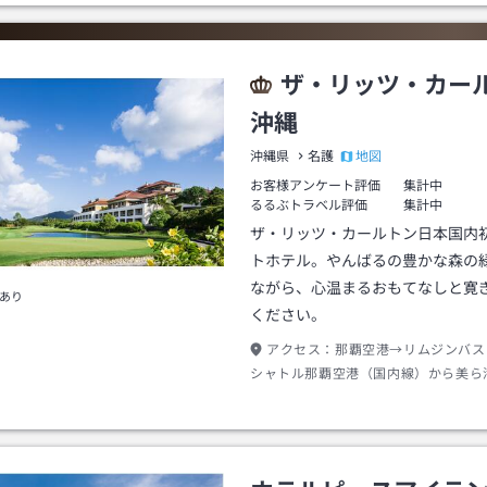
ザ・リッツ・カー
沖縄
地図
沖縄県
名護
お客様アンケート評価
集計中
るるぶトラベル評価
集計中
ザ・リッツ・カールトン日本国内
トホテル。やんばるの豊かな森の
ながら、心温まるおもてなしと寛
あり
ください。
アクセス：
那覇空港→リムジンバス
シャトル那覇空港（国内線）から美ら
面行き約１０５分かりゆしビーチ下車
５分