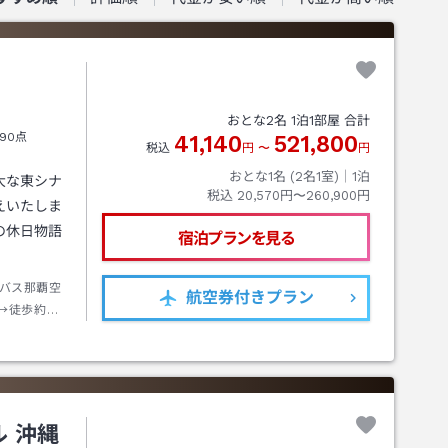
おとな
2
名
1
泊
1
部屋 合計
90点
41,140
521,800
税込
円
〜
円
おとな1名 (
2
名1室)｜
1
泊
大な東シナ
税込
20,570円〜260,900円
えいたしま
の休日物語
宿泊プランを見る
バス那覇空
航空券
付きプラン
→徒歩約０
 沖縄