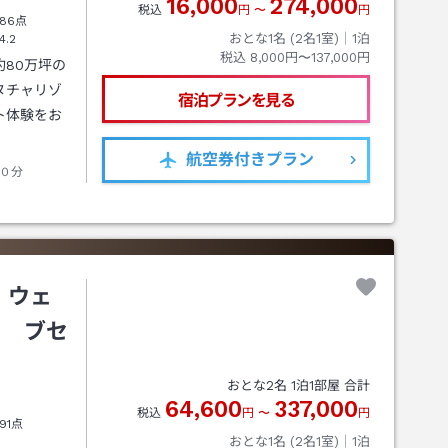
16,000
274,000
税込
円
〜
円
86点
おとな1名 (
2
名1室)｜
1
泊
4.2
税込
8,000円〜137,000円
80万坪の
ヌチャリゾ
宿泊プランを見る
ト体験をお
航空券
付きプラン
０分
 ウェ
ト ブセ
おとな
2
名
1
泊
1
部屋 合計
64,600
337,000
税込
円
〜
円
91点
おとな1名 (
2
名1室)｜
1
泊