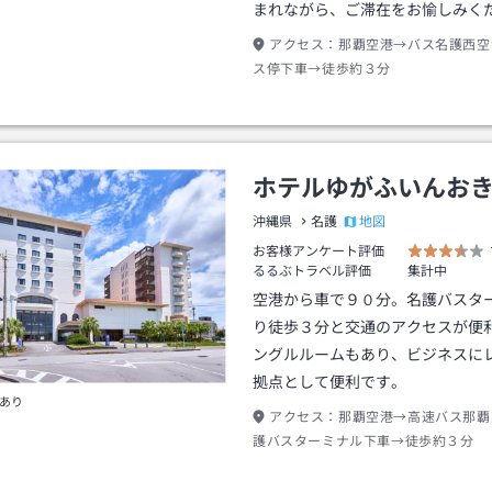
まれながら、ご滞在をお愉しみく
アクセス：
那覇空港→バス名護西空
ス停下車→徒歩約３分
ホテルゆがふいんお
地図
沖縄県
名護
お客様アンケート評価
るるぶトラベル評価
集計中
空港から車で９０分。名護バスタ
り徒歩３分と交通のアクセスが便
ングルルームもあり、ビジネスに
拠点として便利です。
あり
アクセス：
那覇空港→高速バス那覇
護バスターミナル下車→徒歩約３分