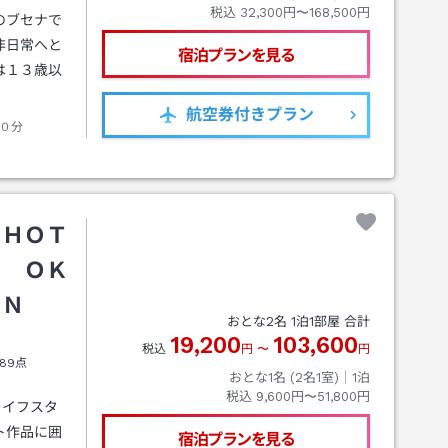
税込
32,300円〜168,500円
のブセナで
非日常へと
宿泊プランを見る
は１３歳以
航空券
付きプラン
０分
 ＨＯＴ
Ｕ ＯＫ
ＡＮ
おとな
2
名
1
泊
1
部屋 合計
19,200
103,600
税込
円
〜
円
89点
おとな1名 (
2
名1室)｜
1
泊
税込
9,600円〜51,800円
ライフスタ
ト作品に囲
宿泊プランを見る