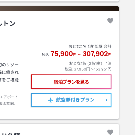
ルトン
おとな
2
名
1
泊
1
部屋 合計
75,900
307,902
税込
円
〜
円
おとな1名 (
2
名1室)｜
1
泊
初のリゾー
税込
37,950円〜153,951円
緑に癒され
ぎをご堪能
宿泊プランを見る
エアポート
航空券
付きプラン
海水族館方
→徒歩約２