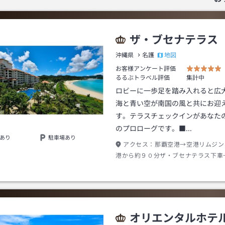
ザ・ブセナテラス
地図
沖縄県
名護
お客様アンケート評価
るるぶトラベル評価
集計中
ロビーに一歩足を踏み入れると広
海と青い空が南国の風と共にお迎
す。テラスチェックインがあなた
のプロローグです。■…
あり
駐車場あり
アクセス：
那覇空港→空港リムジン
港から約９０分ザ・ブセナテラス下車
分
オリエンタルホテル