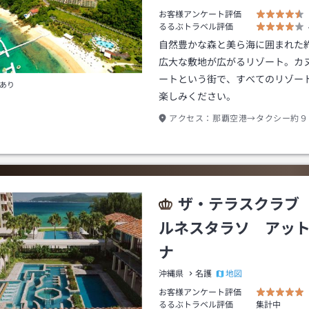
お客様アンケート評価
るるぶトラベル評価
自然豊かな森と美ら海に囲まれた約
広大な敷地が広がるリゾート。カ
ートという街で、すべてのリゾー
あり
楽しみください。
アクセス：
那覇空港→タクシー約９
ザ・テラスクラブ
ルネスタラソ アッ
ナ
地図
沖縄県
名護
お客様アンケート評価
るるぶトラベル評価
集計中