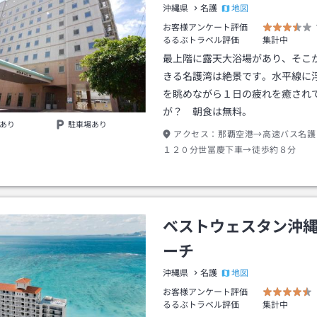
地図
沖縄県
名護
お客様アンケート評価
るるぶトラベル評価
集計中
最上階に露天大浴場があり、そこ
きる名護湾は絶景です。水平線に
を眺めながら１日の疲れを癒され
が？ 朝食は無料。
あり
駐車場あり
アクセス：
那覇空港→高速バス名護
１２０分世冨慶下車→徒歩約８分
ベストウェスタン沖
ーチ
地図
沖縄県
名護
お客様アンケート評価
るるぶトラベル評価
集計中