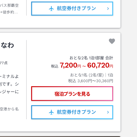
バス那覇空
航空券
付きプラン
→徒歩約０
きなわ
おとな
2
名
1
泊
1
部屋 合計
77点
7,200
60,720
税込
円
〜
円
おとな1名 (
2
名1室)｜
1
泊
ーミナルよ
税込
3,600円〜30,360円
利です。シ
レジャーに
宿泊プランを見る
空港から名
航空券
付きプラン