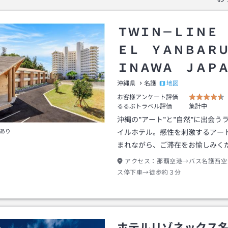
ＴＷＩＮ－ＬＩＮＥ
ＥＬ ＹＡＮＢＡＲ
ＩＮＡＷＡ ＪＡＰ
地図
沖縄県
名護
お客様アンケート評価
るるぶトラベル評価
集計中
沖縄の”アート”と”自然”に出会う
あり
イルホテル。感性を刺激するアー
まれながら、ご滞在をお愉しみく
アクセス：
那覇空港→バス名護西空
ス停下車→徒歩約３分
ホテルリゾネックス