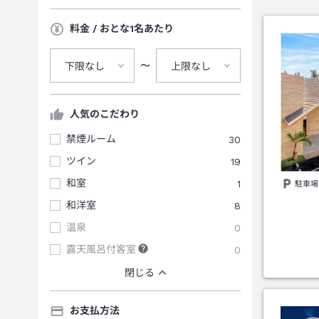
料金 / おとな1名あたり
〜
下限なし
上限なし
人気のこだわり
禁煙ルーム
30
ツイン
19
和室
1
駐車場
和洋室
8
温泉
0
露天風呂付客室
0
閉じる
お支払方法