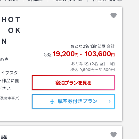
 ＨＯＴ
Ｕ ＯＫ
ＡＮ
おとな
2
名
1
泊
1
部屋 合計
19,200
103,600
税込
円
〜
円
89点
おとな1名 (
2
名1室)｜
1
泊
税込
9,600円〜51,800円
ライフスタ
ト作品に囲
宿泊プランを見る
ださい。
港線幸喜バ
航空券
付きプラン
名護