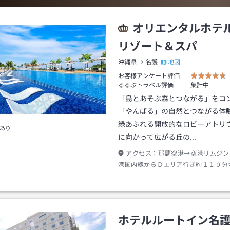
オリエンタルホテル
リゾート＆スパ
地図
沖縄県
名護
お客様アンケート評価
るるぶトラベル評価
集計中
「島とあそぶ森とつながる」をコ
「やんばる」の自然とつながる体
緑あふれる開放的なロビーアトリ
あり
に向かって広がる丘の…
アクセス：
那覇空港→空港リムジン
港国内線からＤエリア行き約１１０分
ルホテル沖縄正面玄関前下車→タクシ
沖縄エアポートシャトルかりゆしビー
迎あり）到着後にホテル連絡要
ホテルルートイン名