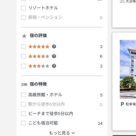
大浴場
リゾートホテル
民宿・ペンション
0
宿の評価
2
6
2
宿の特徴
高級旅館・ホテル
5
駅から徒歩5分以内
0
駐車場
ビーチまで徒歩5分以内
こども宿泊可能
24
もっと見る