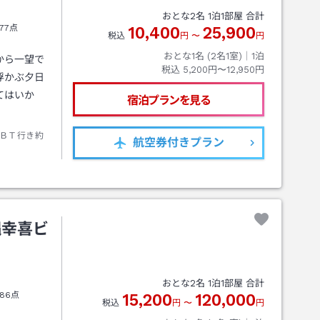
おとな
2
名
1
泊
1
部屋 合計
77点
10,400
25,900
税込
円
〜
円
おとな1名 (
2
名1室)｜
1
泊
から一望で
税込
5,200円〜12,950円
浮かぶ夕日
てはいか
宿泊プランを見る
ＢＴ行き約
航空券
付きプラン
縄幸喜ビ
おとな
2
名
1
泊
1
部屋 合計
86点
15,200
120,000
税込
円
〜
円