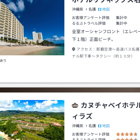
地図
沖縄県
名護
お客様アンケート評価
集計中
るるぶトラベル評価
集計中
全室オーシャンフロント（エレベ
下１階）正面ビーチ。
アクセス：
那覇空港～高速バス名護
ナル駅下車～タクシー（約１０分）
あり
カヌチャベイホテ
ィラズ
地図
沖縄県
名護
お客様アンケート評価