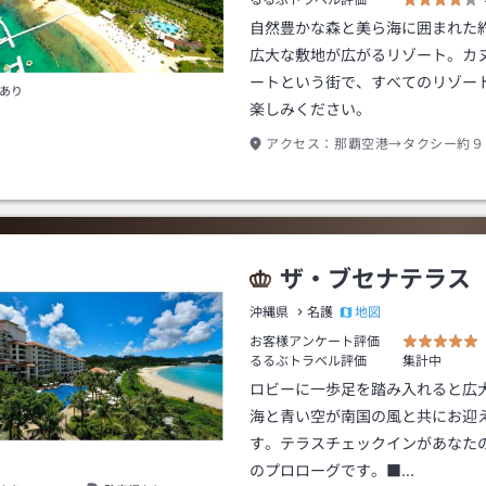
るるぶトラベル評価
自然豊かな森と美ら海に囲まれた約
広大な敷地が広がるリゾート。カ
ートという街で、すべてのリゾー
あり
楽しみください。
アクセス：
那覇空港→タクシー約９
ザ・ブセナテラス
地図
沖縄県
名護
お客様アンケート評価
るるぶトラベル評価
集計中
ロビーに一歩足を踏み入れると広
海と青い空が南国の風と共にお迎
す。テラスチェックインがあなた
のプロローグです。■…