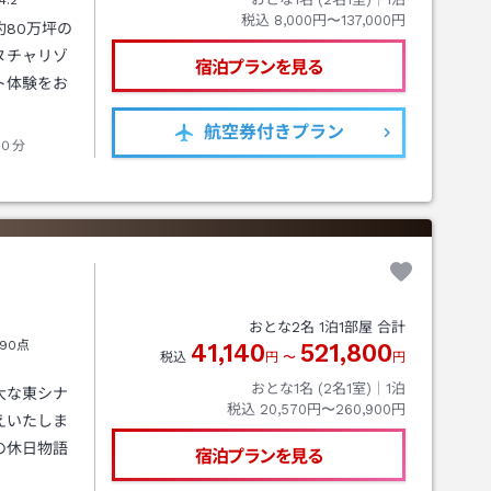
4.2
税込
8,000円〜137,000円
80万坪の
ヌチャリゾ
宿泊プランを見る
ト体験をお
航空券
付きプラン
０分
おとな
2
名
1
泊
1
部屋 合計
90点
41,140
521,800
税込
円
〜
円
おとな1名 (
2
名1室)｜
1
泊
大な東シナ
税込
20,570円〜260,900円
えいたしま
の休日物語
宿泊プランを見る