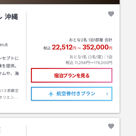
 沖縄
おとな
2
名
1
泊
1
部屋 合計
85点
22,512
352,000
税込
円
〜
円
おとな1名 (
2
名1室)｜
1
泊
ンセプトに
税込
11,256円〜176,000円
験を提供。
ウムや、海
宿泊プランを見る
バス那覇空
航空券
付きプラン
オリエンタ
ー約９０分
チ下車（送
護