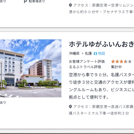
あり
駐車場あり
アクセス：
那覇空港→空港リムジン
港から約９０分ザ・ブセナテラス下車
分
ホテルゆがふいんお
地図
沖縄県
名護
お客様アンケート評価
るるぶトラベル評価
集計中
空港から車で９０分。名護バスタ
り徒歩３分と交通のアクセスが便
ングルルームもあり、ビジネスに
拠点として便利です。
あり
アクセス：
那覇空港→高速バス那覇
護バスターミナル下車→徒歩約３分