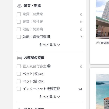
泉質・効能
泉質：硫黄泉
0
泉質：酸性泉
0
効能：関節痛
0
効能：病後回復期
1
大浴場
もっと見る
お部屋の特徴
露天風呂付客室
0
ペット(犬)OK
ペット(猫)OK
インターネット接続可能
24
もっと見る