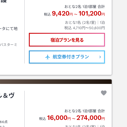
おとな
2
名
1
泊
1
部屋 合計
9,420
101,200
税込
円
〜
円
おとな1名 (
2
名1室)｜
1
泊
税込
4,710円〜50,600円
ータにて地
宿泊プランを見る
バスターミ
航空券
付きプラン
ル＆ヴ
おとな
2
名
1
泊
1
部屋 合計
16,000
274,000
税込
円
〜
円
86点
おとな1名 (
2
名1室)｜
1
泊