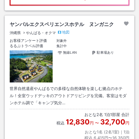
ヤンバルエクスペリエンスホテル ヌンガニク
地図
沖縄県
やんばる・オクマ
お客様アンケート評価
対象外
るるぶトラベル評価
集計中
無線LAN
駐車場あり
世界自然遺産やんばるでの多様な自然体験を楽しむ拠点のホテ
ル！全室ウッドデッキのアウトドアリビングを完備。客室はモダ
ンホテル調で「キャンプ気分…
おとな
2
名
1
泊
1
部屋 合計
12,830
32,700
税込
円
〜
円
おとな1名 (
2
名1室)｜
1
泊
税込
6,415円〜16,350円