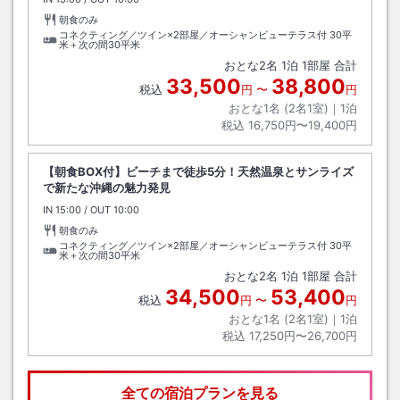
朝食のみ
コネクティング／ツイン×2部屋／オーシャンビューテラス付
30平
米＋次の間30平米
おとな
2
名
1
泊
1
部屋 合計
33,500
38,800
税込
円
〜
円
おとな1名 (
2
名1室)｜
1
泊
税込
16,750円〜19,400円
【朝食BOX付】ビーチまで徒歩5分！天然温泉とサンライズ
で新たな沖縄の魅力発見
IN
チェックイン
15:00
/ OUT
チェックアウト
10:00
朝食のみ
コネクティング／ツイン×2部屋／オーシャンビューテラス付
30平
米＋次の間30平米
おとな
2
名
1
泊
1
部屋 合計
34,500
53,400
税込
円
〜
円
おとな1名 (
2
名1室)｜
1
泊
税込
17,250円〜26,700円
全ての宿泊プランを見る