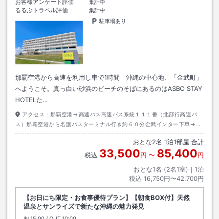
お客様アンケート評価
集計中
るるぶトラベル評価
集計中
駐車場あり
那覇空港から高速を利用し車で1時間 沖縄の中心地、「金武町」
へようこそ。真っ白い砂浜のビーチのそばにあるのはASBO STAY
HOTELた…
アクセス：
那覇空港→高速バス高速バス系統１１１番（北部行高速バ
ス）那覇空港から名護バスターミナル行き約６０分金武インター下車→タ
クシー約１０分
おとな
2
名
1
泊
1
部屋 合計
33,500
85,400
税込
円
〜
円
おとな1名 (
2
名1室)｜
1
泊
税込
16,750円〜42,700円
【お日にち限定・お食事優待プラン】【朝食BOX付】天然
温泉とサンライズで新たな沖縄の魅力発見
IN
チェックイン
15:00
/ OUT
チェックアウト
10:00