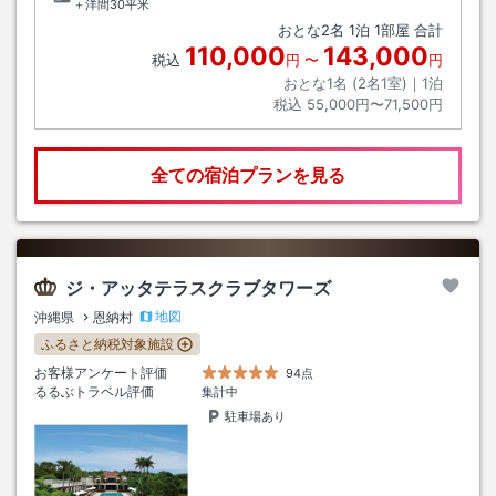
＋洋間30平米
おとな
2
名
1
泊
1
部屋 合計
110,000
143,000
税込
円
〜
円
おとな1名 (
2
名1室)｜
1
泊
税込
55,000円〜71,500円
全ての宿泊プランを見る
ジ・アッタテラスクラブタワーズ
地図
沖縄県
恩納村
ふるさと納税対象施設
お客様アンケート評価
94点
るるぶトラベル評価
集計中
駐車場あり