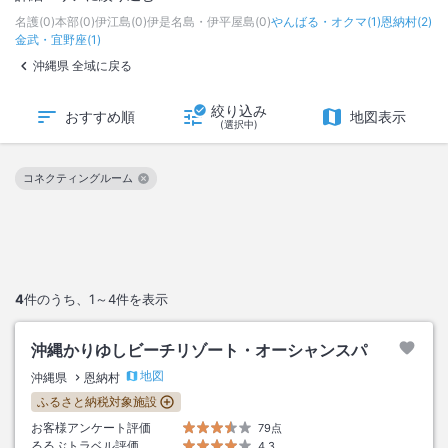
名護
(
0
)
本部
(
0
)
伊江島
(
0
)
伊是名島・伊平屋島
(
0
)
やんばる・オクマ
(
1
)
恩納村
(
2
)
金武・宜野座
(
1
)
沖縄県 全域に戻る
絞り込み
おすすめ順
地図表示
(選択中)
コネクティングルーム
この絞り込み条件を解除
4
件のうち、
1～4
件を表示
沖縄かりゆしビーチリゾート・オーシャンスパ
地図
沖縄県
恩納村
ふるさと納税対象施設
お客様アンケート評価
79点
るるぶトラベル評価
4.3