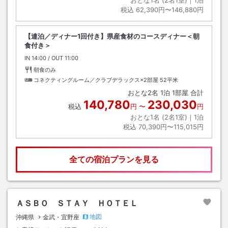
おとな1名 (
2
名1室)｜
1
泊
税込
62,390円〜146,880円
【連泊／ディナー1回付き】県産食材のコースディナー＜朝
食付き＞
IN
チェックイン
14:00
/ OUT
チェックアウト
11:00
朝食のみ
コネクティングルーム／クラブデラックス×2部屋
52平米
おとな
2
名
1
泊
1
部屋 合計
140,780
230,030
税込
円
〜
円
おとな1名 (
2
名1室)｜
1
泊
税込
70,390円〜115,015円
全ての宿泊プランを見る
ＡＳＢＯ ＳＴＡＹ ＨＯＴＥＬ
地図
沖縄県
金武・宜野座