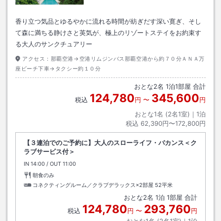
香り立つ気品とゆるやかに流れる時間が紡ぎだす深い寛ぎ、そし
て森に満ちる静けさと英気が、極上のリゾートステイをお約束す
る大人のサンクチュアリー
アクセス：
那覇空港→空港リムジンバス那覇空港から約７０分ＡＮＡ万
座ビーチ下車→タクシー約１０分
おとな
2
名
1
泊
1
部屋 合計
124,780
345,600
税込
円
〜
円
おとな1名 (
2
名1室)｜
1
泊
税込
62,390円〜172,800円
【３連泊でのご予約に】大人のスローライフ・バカンス＜ク
ラブサービス付＞
IN
チェックイン
14:00
/ OUT
チェックアウト
11:00
朝食のみ
コネクティングルーム／クラブデラックス×2部屋
52平米
おとな
2
名
1
泊
1
部屋 合計
124,780
293,760
税込
円
〜
円