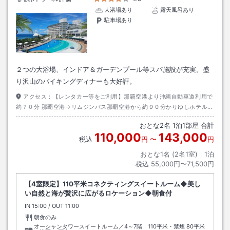
大浴場あり
露天風呂あり
駐車場あり
２つの大浴場、インドア＆ガーデンプール等スパ施設が充実。盛
り沢山のバイキングディナーも大好評。
アクセス：
【レンタカー等をご利用】那覇空港より沖縄自動車道利用で
約７０分 那覇空港→リムジンバス那覇空港から約９０分かりゆしホテル下
車→徒歩約０分 【沖縄エアポートシャトル】那覇空港→約１１０分・かり
おとな
2
名
1
泊
1
部屋 合計
ゆしビーチ下車ホテルまで送迎あり
110,000
143,000
税込
円
〜
円
おとな1名 (
2
名1室)｜
1
泊
税込
55,000円〜71,500円
【4室限定】110平米コネクティングスイートルーム◆美し
い自然と海が贅沢に広がるロケーション◆朝食付
IN
チェックイン
15:00
/ OUT
チェックアウト
11:00
朝食のみ
オーシャンタワースイートルーム／4～7階 110平米・禁煙
80平米