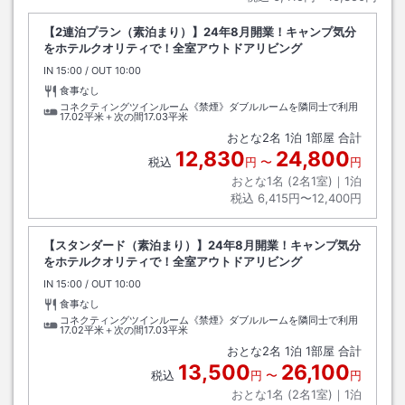
【2連泊プラン（素泊まり）】24年8月開業！キャンプ気分
をホテルクオリティで！全室アウトドアリビング
IN
チェックイン
15:00
/ OUT
チェックアウト
10:00
食事なし
コネクティングツインルーム《禁煙》ダブルルームを隣同士で利用
17.02平米＋次の間17.03平米
おとな
2
名
1
泊
1
部屋 合計
12,830
24,800
税込
円
〜
円
おとな1名 (
2
名1室)｜
1
泊
税込
6,415円〜12,400円
【スタンダード（素泊まり）】24年8月開業！キャンプ気分
をホテルクオリティで！全室アウトドアリビング
IN
チェックイン
15:00
/ OUT
チェックアウト
10:00
食事なし
コネクティングツインルーム《禁煙》ダブルルームを隣同士で利用
17.02平米＋次の間17.03平米
おとな
2
名
1
泊
1
部屋 合計
13,500
26,100
税込
円
〜
円
おとな1名 (
2
名1室)｜
1
泊