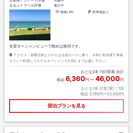
お客様アンケート評価
対象外
るるぶトラベル評価
集計中
無線LAN
駐車場あり
全室オーシャンビューで眺めは格別です。
アクセス：
那覇空港よりやんばる急行バスに乗り、今帰仁村役場下車後
タクシー利用にてホテルオーシャンズ今帰仁までお越し下さい。
おとな
2
名
1
泊
1
部屋 合計
6,360
46,000
税込
円
〜
円
おとな1名 (
2
名1室)｜
1
泊
税込
3,180円〜23,000円
宿泊プランを見る