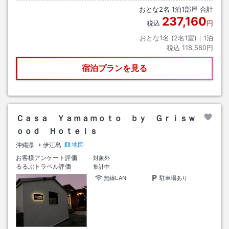
おとな
2
名
1
泊
1
部屋 合計
237,160
税込
円
おとな1名 (
2
名1室)｜
1
泊
税込
118,580円
宿泊プランを見る
Ｃａｓａ Ｙａｍａｍｏｔｏ ｂｙ Ｇｒｉｓｗ
ｏｏｄ Ｈｏｔｅｌｓ
地図
沖縄県
伊江島
お客様アンケート評価
対象外
るるぶトラベル評価
集計中
無線LAN
駐車場あり