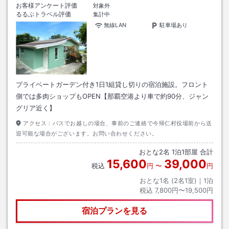
お客様アンケート評価
対象外
るるぶトラベル評価
集計中
無線LAN
駐車場あり
プライベートガーデン付き1日1組貸し切りの宿泊施設。フロント
側では多肉ショップもOPEN【那覇空港より車で約90分、ジャン
グリア近く】
アクセス：
バスでお越しの場合、事前のご連絡で今帰仁村役場前から送
迎可能な場合がございます。お問い合わせください。
おとな
2
名
1
泊
1
部屋 合計
15,600
39,000
税込
円
〜
円
おとな1名 (
2
名1室)｜
1
泊
税込
7,800円〜19,500円
宿泊プランを見る