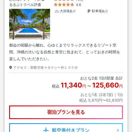
るるぶトラベル評価
4.6
大浴場あり
駐車場あり
都会の喧騒から離れ、心ゆくまでリラックスできるリゾート空
間。沖縄の大いなる自然と青空に包まれて、とっておきの時間を
楽しんでいただきたい。
アクセス：
那覇空港→タクシー約１００分
おとな
2
名
1
泊
1
部屋 合計
11,340
125,660
税込
円
〜
円
おとな1名 (
2
名1室)｜
1
泊
税込
5,670円〜62,830円
宿泊プランを見る
航空券
付きプラン