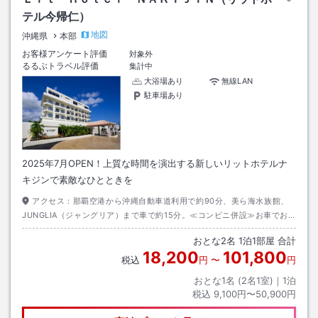
テル今帰仁）
地図
沖縄県
本部
お客様アンケート評価
対象外
るるぶトラベル評価
集計中
大浴場あり
無線LAN
駐車場あり
2025年7月OPEN！上質な時間を演出する新しいリットホテルナ
キジンで素敵なひとときを
アクセス：
那覇空港から沖縄自動車道利用で約90分、美ら海水族館、
JUNGLIA（ジャングリア）まで車で約15分。≪コンビニ併設≫お車でお
越しの際は、セブンイレブン側奥のスペース（当ホテル正面から見て右
おとな
2
名
1
泊
1
部屋 合計
側）の駐車場をご利用ください。
18,200
101,800
税込
円
〜
円
おとな1名 (
2
名1室)｜
1
泊
税込
9,100円〜50,900円