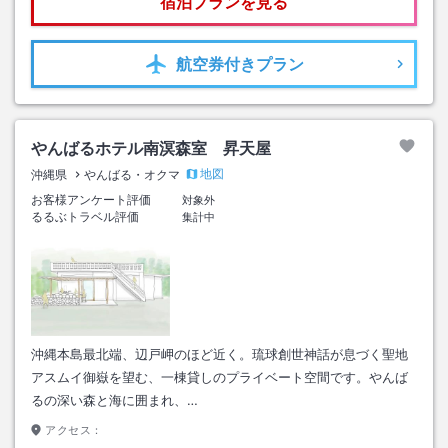
宿泊プランを見る
航空券
付きプラン
やんばるホテル南溟森室 昇天屋
地図
沖縄県
やんばる・オクマ
お客様アンケート評価
対象外
るるぶトラベル評価
集計中
沖縄本島最北端、辺戸岬のほど近く。琉球創世神話が息づく聖地
アスムイ御嶽を望む、一棟貸しのプライベート空間です。やんば
るの深い森と海に囲まれ、…
アクセス：