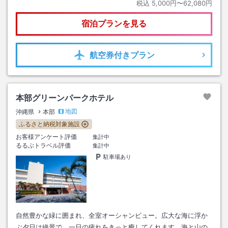
税込
5,000円〜62,080円
宿泊プランを見る
航空券
付きプラン
本部グリーンパークホテル
地図
沖縄県
本部
ふるさと納税対象施設
お客様アンケート評価
集計中
るるぶトラベル評価
集計中
駐車場あり
自然豊かな緑に囲まれ、全室オーシャンビュー。広大な海に浮か
ぶ夕日は絶景で、一日の疲れをきっと癒してくれます。海と山の