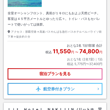
全室オーシャンフロント、真前が１キロにもおよぶ天然ビーチ。
客室は４５平方メートルとゆったり広々。トイレ・バスもセパレ
ートで使いがっては抜群。
アクセス：
那覇空港→高速バスやんばる急行バスホテルベルパライソ前
下車→徒歩約０分
おとな
2
名
1
泊
1
部屋 合計
11,550
74,800
税込
円
〜
円
おとな1名 (
2
名1室)｜
1
泊
税込
5,775円〜37,400円
宿泊プランを見る
航空券
付きプラン
Ｌｉｔ Ｈｏｔｅｌ ＮＡＫＩＪＩＮ（リットホ