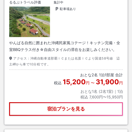
るるぶトラベル評価
集計中
駐車場あり
やんばる自然に囲まれた沖縄民家風コテージ！キッチン完備・全
室BBQテラス付き☆自由スタイルの滞在をお楽しみください。
アクセス：
沖縄自動車道那覇ＩＣまたは名護ＩＣより国道58号線 辺
土岬から車で10分程です。
おとな
2
名
1
泊
1
部屋 合計
15,200
31,900
税込
円
〜
円
おとな1名 (
2
名1室)｜
1
泊
税込
7,600円〜15,950円
宿泊プランを見る