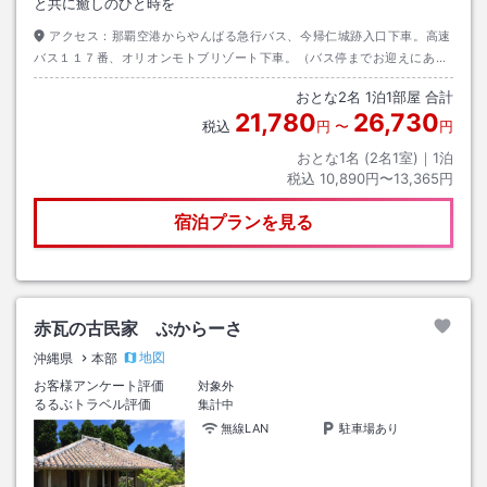
と共に癒しのひと時を
アクセス：
那覇空港からやんばる急行バス、今帰仁城跡入口下車。高速
バス１１７番、オリオンモトブリゾート下車。（バス停までお迎えにあが
ります。事前にご連絡下さい）
おとな
2
名
1
泊
1
部屋 合計
21,780
26,730
税込
円
〜
円
おとな1名 (
2
名1室)｜
1
泊
税込
10,890円〜13,365円
宿泊プランを見る
赤瓦の古民家 ぷからーさ
地図
沖縄県
本部
お客様アンケート評価
対象外
るるぶトラベル評価
集計中
無線LAN
駐車場あり