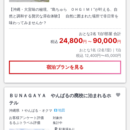
【沖縄・大宜味の秘境、“島ちゅら ＯＨＧＩＭＩ”が叶える、自
然と調和する贅沢な滞在体験】 自然に囲まれた場所で非日常を
味わってみませんか？
おとな
2
名
1
泊
1
部屋 合計
24,800
90,000
税込
円
〜
円
おとな1名 (
2
名1室)｜
1
泊
税込
12,400円〜45,000円
宿泊プランを見る
ＢＵＮＡＧＡＹＡ やんばるの廃校に泊まれるホ
テル
地図
沖縄県
やんばる・オクマ
お客様アンケート評価
対象外
るるぶトラベル評価
集計中
駐車場あり