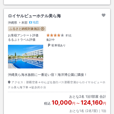
ロイヤルビューホテル美ら海
地図
沖縄県
本部
ふるさと納税対象施設
お客様アンケート評価
81点
るるぶトラベル評価
集計中
駐車場あり
沖縄美ら海水族館に一番近い宿！海洋博公園に隣接！
アクセス：
那覇空港→やんばる急行バス那覇空港からロイヤルビューホ
テル美ら海下車→徒歩約０分
おとな
2
名
1
泊
1
部屋 合計
10,000
124,160
税込
円
〜
円
おとな1名 (
2
名1室)｜
1
泊