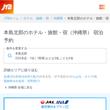
JTBホーム
ホテル・旅館・宿
沖縄県
本島北部のホテル・旅館・宿
本島北部のホテル・旅館・宿（沖縄県） 宿泊
予約
条件を変更する
本島北部
日付未定 - 1泊｜1部屋 おとな2名,こども0名
詳細エリアに絞り込む
名護
(
30
)
本部
(
49
)
伊江島
(
1
)
伊是名島・伊平屋島
(
0
)
やんばる・オクマ
(
8
)
恩納村
(
44
)
金武・宜野座
(
7
)
沖縄県 全域に戻る
航空券付きプラン