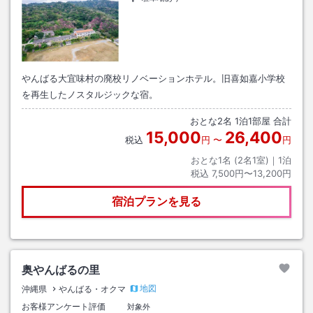
やんばる大宜味村の廃校リノベーションホテル。旧喜如嘉小学校
を再生したノスタルジックな宿。
おとな
2
名
1
泊
1
部屋 合計
15,000
26,400
税込
円
〜
円
おとな1名 (
2
名1室)｜
1
泊
税込
7,500円〜13,200円
宿泊プランを見る
奥やんばるの里
地図
沖縄県
やんばる・オクマ
お客様アンケート評価
対象外