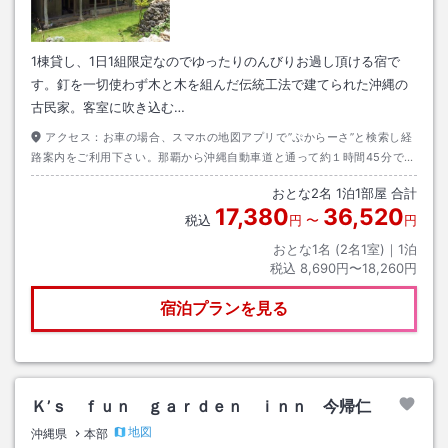
1棟貸し、1日1組限定なのでゆったりのんびりお過し頂ける宿で
す。釘を一切使わず木と木を組んだ伝統工法で建てられた沖縄の
古民家。客室に吹き込む…
アクセス：
お車の場合、スマホの地図アプリで”ぷからーさ”と検索し経
路案内をご利用下さい。那覇から沖縄自動車道と通って約１時間45分で
す。バスの場合は「やんばる急行バス」が便利です。降車するバス停は
おとな
2
名
1
泊
1
部屋 合計
「今帰仁城跡入口」です。バス停から当宿まで徒歩約15分です。所要時
17,380
36,520
間、料金、時刻表などは「やんばる急行バス」のサイトでご確認下さい
税込
円
〜
円
おとな1名 (
2
名1室)｜
1
泊
税込
8,690円〜18,260円
宿泊プランを見る
Ｋ’ｓ ｆｕｎ ｇａｒｄｅｎ ｉｎｎ 今帰仁
地図
沖縄県
本部