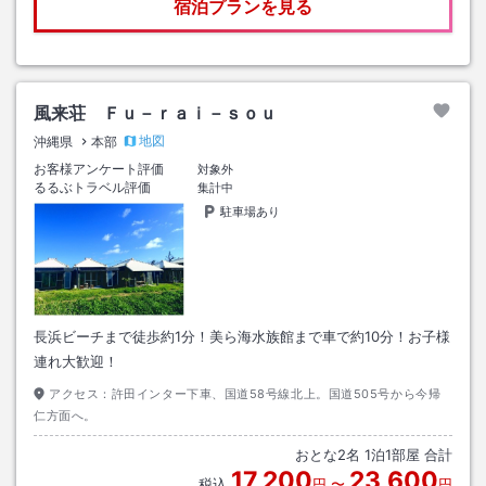
宿泊プランを見る
風来荘 Ｆｕ－ｒａｉ－ｓｏｕ
地図
沖縄県
本部
お客様アンケート評価
対象外
るるぶトラベル評価
集計中
駐車場あり
長浜ビーチまで徒歩約1分！美ら海水族館まで車で約10分！お子様
連れ大歓迎！
アクセス：
許田インター下車、国道58号線北上。国道505号から今帰
仁方面へ。
おとな
2
名
1
泊
1
部屋 合計
17,200
23,600
税込
円
〜
円