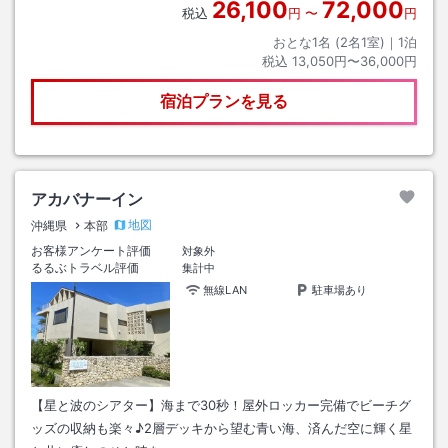
26,100
72,000
税込
円
〜
円
おとな1名 (
2
名1室)｜
1
泊
税込
13,050円〜36,000円
宿泊プランを見る
アカバナーイン
地図
沖縄県
本部
お客様アンケート評価
対象外
るるぶトラベル評価
集計中
無線LAN
駐車場あり
【星と波のシアター】海まで30秒！屋外ロッカー完備でビーチグ
ッズの収納も楽々♪2層デッキから望む青い海、済んだ空に輝く星