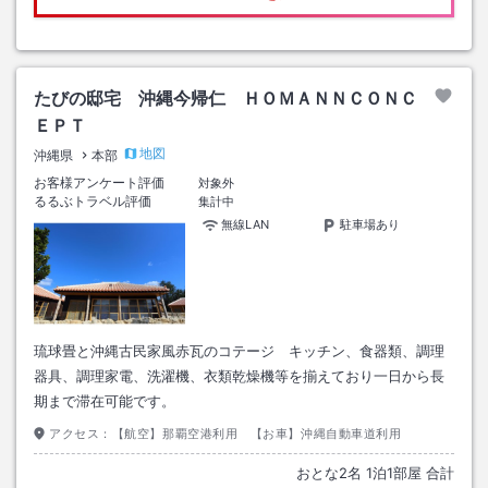
たびの邸宅 沖縄今帰仁 ＨＯＭＡＮＮＣＯＮＣ
ＥＰＴ
地図
沖縄県
本部
お客様アンケート評価
対象外
るるぶトラベル評価
集計中
無線LAN
駐車場あり
琉球畳と沖縄古民家風赤瓦のコテージ キッチン、食器類、調理
器具、調理家電、洗濯機、衣類乾燥機等を揃えており一日から長
期まで滞在可能です。
アクセス：
【航空】那覇空港利用 【お車】沖縄自動車道利用
おとな
2
名
1
泊
1
部屋 合計