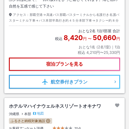
自然を五感で感じて下さい
アクセス：
那覇空港→高速バス那覇バスターミナルから名護行き名護バ
スターミナル下車→バス本部半島行き約４５分本部下車→タクシー約８分
おとな
2
名
1
泊
1
部屋 合計
8,420
50,660
税込
円
〜
円
おとな1名 (
2
名1室)｜
1
泊
税込
4,210円〜25,330円
宿泊プランを見る
航空券
付きプラン
ホテルマハイナウェルネスリゾートオキナワ
地図
沖縄県
本部
ふるさと納税対象施設
お客様アンケート評価
70点