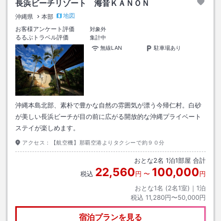
長浜ビーチリゾート 海音ＫＡＮＯＮ
地図
沖縄県
本部
お客様アンケート評価
対象外
るるぶトラベル評価
集計中
無線LAN
駐車場あり
沖縄本島北部、素朴で豊かな自然の雰囲気が漂う今帰仁村。白砂
が美しい長浜ビーチが目の前に広がる開放的な沖縄プライベート
ステイが楽しめます。
アクセス：
【航空機】那覇空港よりタクシーで約９０分
おとな
2
名
1
泊
1
部屋 合計
22,560
100,000
税込
円
〜
円
おとな1名 (
2
名1室)｜
1
泊
税込
11,280円〜50,000円
宿泊プランを見る