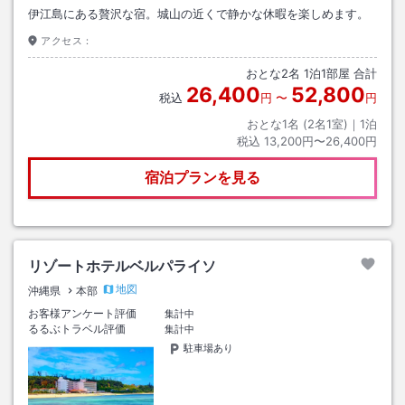
伊江島にある贅沢な宿。城山の近くで静かな休暇を楽しめます。
アクセス：
おとな
2
名
1
泊
1
部屋 合計
26,400
52,800
税込
円
〜
円
おとな1名 (
2
名1室)｜
1
泊
税込
13,200円〜26,400円
宿泊プランを見る
リゾートホテルベルパライソ
地図
沖縄県
本部
お客様アンケート評価
集計中
るるぶトラベル評価
集計中
駐車場あり