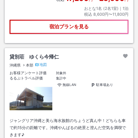
おとな1名 (
2
名1室)｜
1
泊
税込
8,600円〜11,800円
宿泊プランを見る
貸別荘 ゆくら今帰仁
地図
沖縄県
本部
お客様アンケート評価
対象外
るるぶトラベル評価
集計中
無線LAN
駐車場あり
ジャングリア沖縄と美ら海水族館のちょうど真ん中！どちらも車
で約15分の距離です。沖縄やんばるの絶景と澄んだ空気を満喫で
きます♪