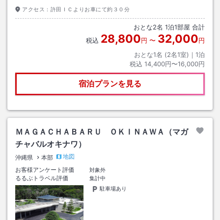
アクセス：
許田ＩＣよりお車にて約３０分
おとな
2
名
1
泊
1
部屋 合計
28,800
32,000
税込
円
〜
円
おとな1名 (
2
名1室)｜
1
泊
税込
14,400円〜16,000円
宿泊プランを見る
ＭＡＧＡＣＨＡＢＡＲＵ ＯＫＩＮＡＷＡ（マガ
チャバルオキナワ）
地図
沖縄県
本部
お客様アンケート評価
対象外
るるぶトラベル評価
集計中
駐車場あり