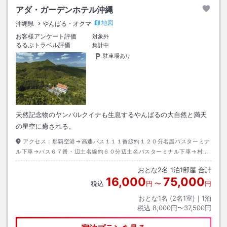
アダ・ガーデンホテル沖縄
地図
沖縄県
やんばる・オクマ
お客様アンケート評価
対象外
るるぶトラベル評価
集計中
駐車場あり
天然記念物のヤンバルクイナも生息するやんばるの大自然と満天
の星空に癒される。
アクセス：
那覇空港→高速バス１１１番線約１２０分名護バスターミナ
ル下車→バス６７番・辺土名線約６０分辺土名バスターミナル下車→村営
バス東線安波行き約３０分安田下車→徒歩約３５分またはタクシー約３分
おとな
2
名
1
泊
1
部屋 合計
16,000
75,000
税込
円
〜
円
おとな1名 (
2
名1室)｜
1
泊
税込
8,000円〜37,500円