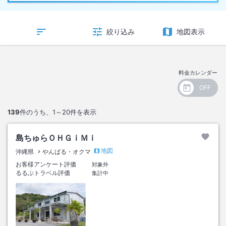
絞り込み
地図表示
料金カレンダー
139
件のうち、
1～20
件を表示
島ちゅらＯＨＧｉＭｉ
地図
沖縄県
やんばる・オクマ
お客様アンケート評価
対象外
るるぶトラベル評価
集計中