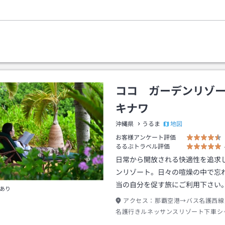
ココ ガーデンリゾ
キナワ
地図
沖縄県
うるま
お客様アンケート評価
るるぶトラベル評価
日常から開放される快適性を追求
ンリゾート。日々の喧燥の中で忘
当の自分を促す旅にご利用下さい
あり
アクセス：
那覇空港→バス名護西線
名護行きルネッサンスリゾート下車シ
にて出口→徒歩約５分