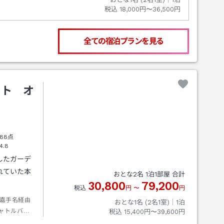
税込
18,000円〜36,500円
全ての宿泊プランを見る
ート オ
88点
4.8
したガーデ
れていた本
おとな
2
名
1
泊
1
部屋 合計
30,800
79,200
。
税込
円
〜
円
嘉手名経由
おとな1名 (
2
名1室)｜
1
泊
ャトルバス
税込
15,400円〜39,600円