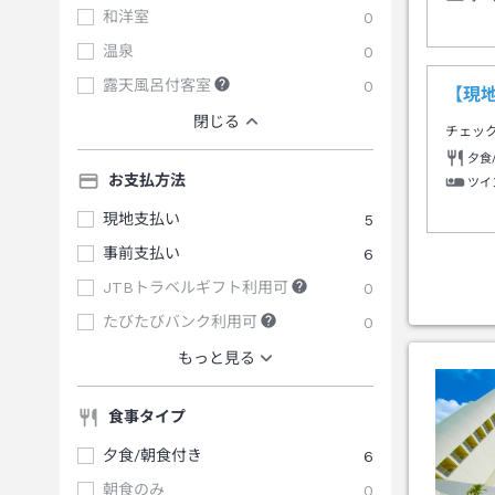
和洋室
0
温泉
0
露天風呂付客室
0
【現
閉じる
チェッ
夕食
お支払方法
ツイ
現地支払い
5
事前支払い
6
JTBトラベルギフト利用可
0
たびたびバンク利用可
0
もっと見る
食事タイプ
夕食/朝食付き
6
朝食のみ
0