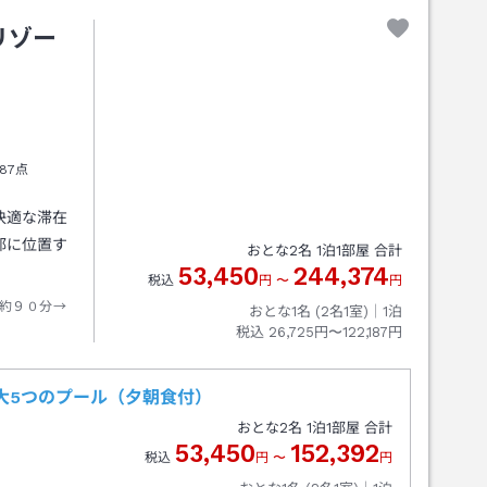
リゾー
87点
快適な滞在
部に位置す
おとな
2
名
1
泊
1
部屋 合計
53,450
244,374
税込
円
〜
円
約９０分→
おとな1名 (
2
名1室)｜
1
泊
税込
26,725円〜122,187円
大5つのプール（夕朝食付）
おとな
2
名
1
泊
1
部屋 合計
53,450
152,392
税込
円
〜
円