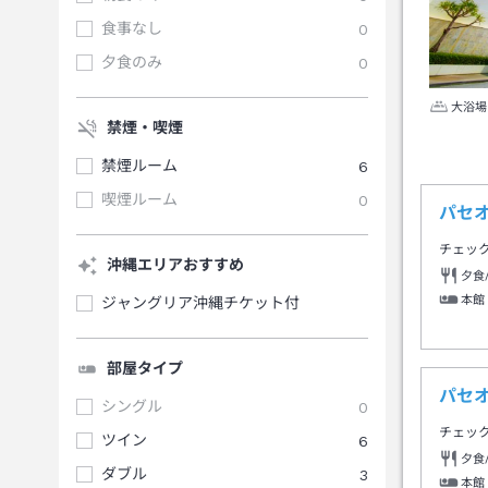
食事なし
0
夕食のみ
0
大浴場
禁煙・喫煙
禁煙ルーム
6
喫煙ルーム
0
パセ
チェッ
沖縄エリアおすすめ
夕食
本館
ジャングリア沖縄チケット付
部屋タイプ
パセ
シングル
0
チェッ
ツイン
6
夕食
ダブル
3
本館