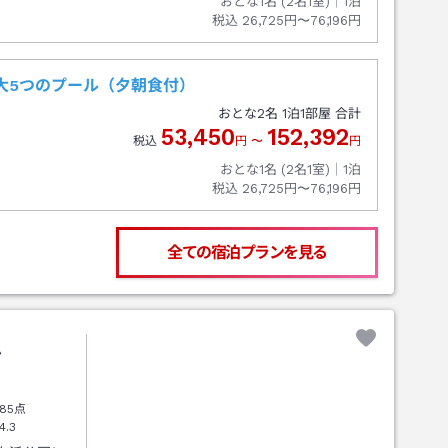
おとな1名 (
2
名1室)｜
1
泊
税込
26,725円〜76,196円
大5つのプール（夕朝食付）
おとな
2
名
1
泊
1
部屋 合計
53,450
152,392
税込
円
〜
円
おとな1名 (
2
名1室)｜
1
泊
税込
26,725円〜76,196円
全ての宿泊プランを見る
ル
85点
4.3