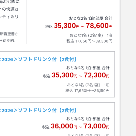
海浜公園に
ィの快適さ
シティ＆リ
おとな
2
名
1
泊
1
部屋 合計
35,300
78,600
税込
円
〜
円
那覇空港か
おとな1名 (
2
名1室)｜
1
泊
→徒歩約０
税込
17,650円〜39,300円
2026＞ソフトドリンク付【2食付】
おとな
2
名
1
泊
1
部屋 合計
35,300
72,300
税込
円
〜
円
おとな1名 (
2
名1室)｜
1
泊
税込
17,650円〜36,150円
2026＞ソフトドリンク付【2食付】
おとな
2
名
1
泊
1
部屋 合計
36,000
73,000
税込
円
〜
円
おとな1名 (
2
名1室)｜
1
泊