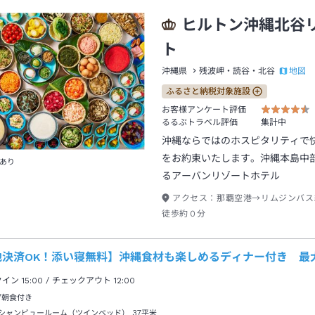
ヒルトン沖縄北谷
ト
地図
沖縄県
残波岬・読谷・北谷
ふるさと納税対象施設
お客様アンケート評価
るるぶトラベル評価
集計中
沖縄ならではのホスピタリティで
をお約束いたします。沖縄本島中
あり
るアーバンリゾートホテル
アクセス：
那覇空港→リムジンバス
徒歩約０分
地決済OK！添い寝無料】沖縄食材も楽しめるディナー付き 最
クイン
15:00
/ チェックアウト
12:00
/朝食付き
シャンビュールーム（ツインベッド）
37平米