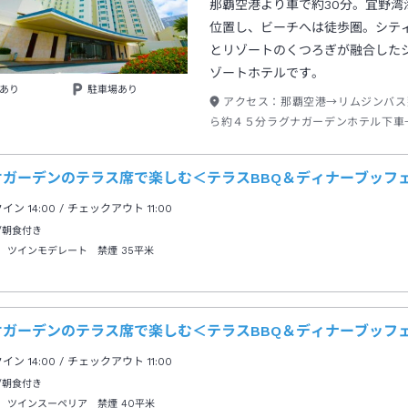
那覇空港より車で約30分。宜野湾
位置し、ビーチへは徒歩圏。シテ
とリゾートのくつろぎが融合した
ゾートホテルです。
あり
駐車場あり
アクセス：
那覇空港→リムジンバス
ら約４５分ラグナガーデンホテル下車
分
オガーデンのテラス席で楽しむ＜テラスBBQ＆ディナーブッフェ
クイン
14:00
/ チェックアウト
11:00
/朝食付き
 ツインモデレート 禁煙
35平米
オガーデンのテラス席で楽しむ＜テラスBBQ＆ディナーブッフェ
クイン
14:00
/ チェックアウト
11:00
/朝食付き
 ツインスーペリア 禁煙
40平米