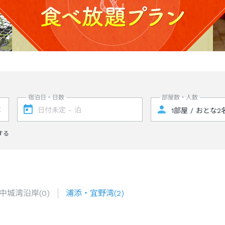
宿泊日・日数
部屋数・人数
する
中城湾沿岸
(
0
)
浦添・宜野湾
(
2
)