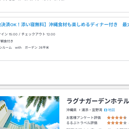
地決済OK！添い寝無料】沖縄食材も楽しめるディナー付き 最
クイン
15:00
/ チェックアウト
12:00
/朝食付き
ンルーム with ガーデン
36平米
ラグナガーデンホテ
地図
沖縄県
浦添・宜野湾
お客様アンケート評価
るるぶトラベル評価