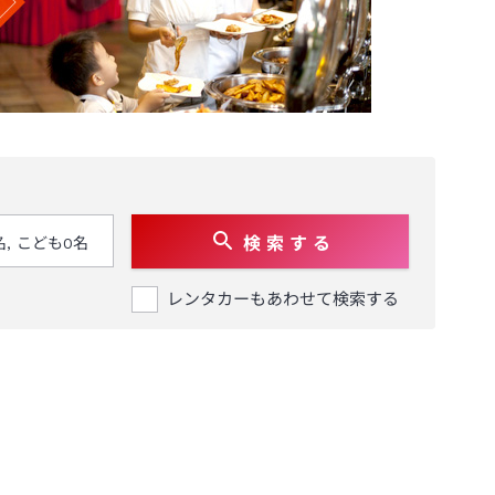
検 索 す る
レンタカーもあわせて検索する