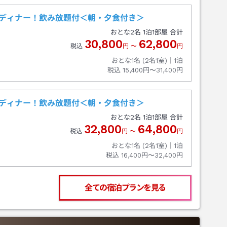
昧ディナー！飲み放題付＜朝・夕食付き＞
おとな
2
名
1
泊
1
部屋 合計
30,800
62,800
税込
円
〜
円
おとな1名 (
2
名1室)｜
1
泊
税込
15,400円〜31,400円
昧ディナー！飲み放題付＜朝・夕食付き＞
おとな
2
名
1
泊
1
部屋 合計
32,800
64,800
税込
円
〜
円
おとな1名 (
2
名1室)｜
1
泊
税込
16,400円〜32,400円
全ての宿泊プランを見る