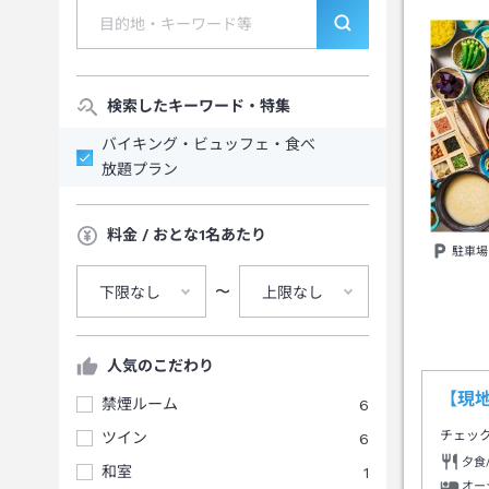
検索したキーワード・特集
バイキング・ビュッフェ・食べ
放題プラン
料金 / おとな1名あたり
駐車場
〜
下限なし
上限なし
人気のこだわり
【現
禁煙ルーム
6
チェッ
ツイン
6
夕食
和室
1
オー