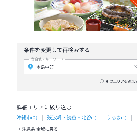
条件を変更して再検索する
宿泊地・キーワード
別のエリアを追加
詳細エリアに絞り込む
沖縄市
(
2
)
残波岬・読谷・北谷
(
1
)
うるま
(
1
)
沖縄県 全域に戻る