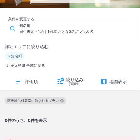
条件を変更する
知名町
日付未定 - 1泊｜1部屋 おとな2名,こども0名
詳細エリアに絞り込む
知名町
鹿児島県 全域に戻る
絞り込み
評価順
地図表示
(選択中)
露天風呂付客室に泊まれるプラン
この絞り込み条件を解除
0
件のうち、0件を表示