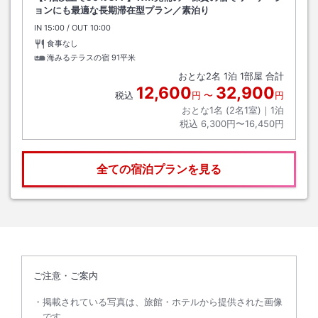
ョンにも最適な長期滞在型プラン／素泊り
IN
チェックイン
15:00
/ OUT
チェックアウト
10:00
食事なし
海みるテラスの宿
91平米
おとな
2
名
1
泊
1
部屋 合計
12,600
32,900
税込
円
〜
円
おとな1名 (
2
名1室)｜
1
泊
税込
6,300円〜16,450円
全ての宿泊プランを見る
ご注意・ご案内
掲載されている写真は、旅館・ホテルから提供された画像
です。