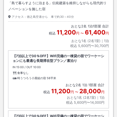
「島で暮らすように泊まる」伝統建築を維持しながらも現代的リ
ノベーションを施した宿
アクセス：
徳之島空港から 車で約30～40分
おとな
2
名
1
泊
1
部屋 合計
11,200
61,400
税込
円
〜
円
おとな1名 (
2
名1室)｜
1
泊
税込
5,600円〜30,700円
【7泊以上で30％OFF】Wifi完備の一棟貸の宿でワーケーシ
ョンにも最適な長期滞在型プラン／素泊り
IN
チェックイン
15:00
/ OUT
チェックアウト
10:00
食事なし
時うつろう小屋組の宿
58平米
おとな
2
名
1
泊
1
部屋 合計
11,200
28,000
税込
円
〜
円
おとな1名 (
2
名1室)｜
1
泊
税込
5,600円〜14,000円
【7泊以上で30％OFF】Wifi完備の一棟貸の宿でワーケーシ