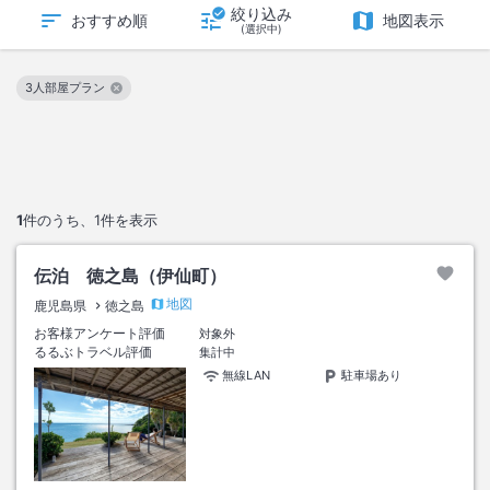
絞り込み
おすすめ順
地図表示
(選択中)
3人部屋プラン
この絞り込み条件を解除
1
件のうち、
1
件を表示
伝泊 徳之島（伊仙町）
地図
鹿児島県
徳之島
お客様アンケート評価
対象外
るるぶトラベル評価
集計中
無線LAN
駐車場あり