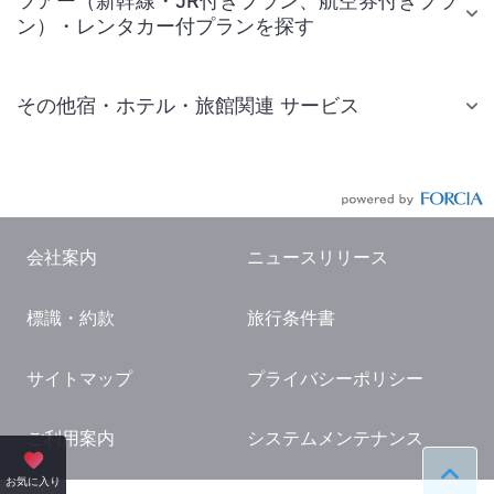
ツアー（新幹線・JR付きプラン、航空券付きプラ
ン）・レンタカー付プランを探す
その他宿・ホテル・旅館関連 サービス
国内旅行・国内ツアー
JR・新幹線付きツアー
航空券付きツアー
会社案内
ニュースリリース
現地観光・レジャーチケット
標識・約款
旅行条件書
国内観光ガイド
旅行・観光情報
サイトマップ
プライバシーポリシー
ご利用案内
システムメンテナンス
ペー
お気に入り