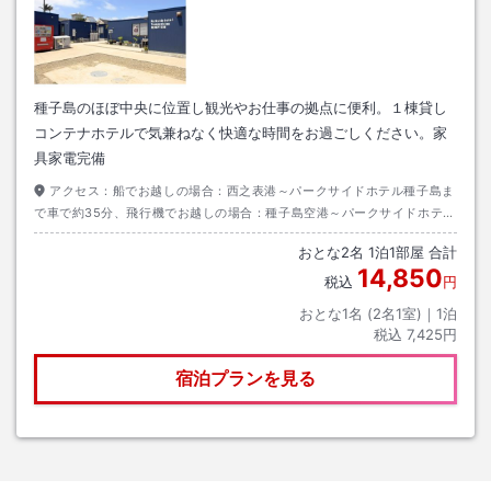
種子島のほぼ中央に位置し観光やお仕事の拠点に便利。１棟貸し
コンテナホテルで気兼ねなく快適な時間をお過ごしください。家
具家電完備
アクセス：
船でお越しの場合：西之表港～パークサイドホテル種子島ま
で車で約35分、飛行機でお越しの場合：種子島空港～パークサイドホテル
種子島まで車で約15分
おとな
2
名
1
泊
1
部屋 合計
14,850
税込
円
おとな1名 (
2
名1室)｜
1
泊
税込
7,425円
宿泊プランを見る