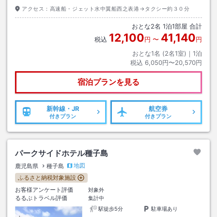
アクセス：
高速船・ジェット水中翼船西之表港→タクシー約３０分
おとな
2
名
1
泊
1
部屋 合計
12,100
41,140
税込
円
〜
円
おとな1名 (
2
名1室)｜
1
泊
税込
6,050円〜20,570円
宿泊プランを見る
新幹線・JR
航空券
付きプラン
付きプラン
パークサイドホテル種子島
地図
鹿児島県
種子島
ふるさと納税対象施設
お客様アンケート評価
対象外
るるぶトラベル評価
集計中
駅徒歩5分
駐車場あり